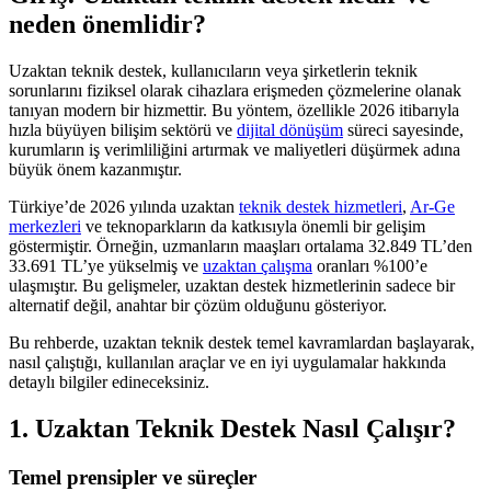
neden önemlidir?
Uzaktan teknik destek, kullanıcıların veya şirketlerin teknik
sorunlarını fiziksel olarak cihazlara erişmeden çözmelerine olanak
tanıyan modern bir hizmettir. Bu yöntem, özellikle 2026 itibarıyla
hızla büyüyen bilişim sektörü ve
dijital dönüşüm
süreci sayesinde,
kurumların iş verimliliğini artırmak ve maliyetleri düşürmek adına
büyük önem kazanmıştır.
Türkiye’de 2026 yılında uzaktan
teknik destek hizmetleri
,
Ar-Ge
merkezleri
ve teknoparkların da katkısıyla önemli bir gelişim
göstermiştir. Örneğin, uzmanların maaşları ortalama 32.849 TL’den
33.691 TL’ye yükselmiş ve
uzaktan çalışma
oranları %100’e
ulaşmıştır. Bu gelişmeler, uzaktan destek hizmetlerinin sadece bir
alternatif değil, anahtar bir çözüm olduğunu gösteriyor.
Bu rehberde, uzaktan teknik destek temel kavramlardan başlayarak,
nasıl çalıştığı, kullanılan araçlar ve en iyi uygulamalar hakkında
detaylı bilgiler edineceksiniz.
1. Uzaktan Teknik Destek Nasıl Çalışır?
Temel prensipler ve süreçler