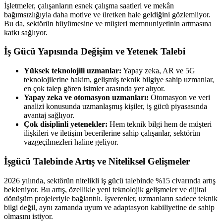
İşletmeler, çalışanların esnek çalışma saatleri ve mekân
bağımsızlığıyla daha motive ve üretken hale geldiğini gözlemliyor.
Bu da, sektörün büyümesine ve müşteri memnuniyetinin artmasına
katkı sağlıyor.
İş Gücü Yapısında Değişim ve Yetenek Talebi
Yüksek teknolojili uzmanlar:
Yapay zeka, AR ve 5G
teknolojilerine hakim, gelişmiş teknik bilgiye sahip uzmanlar,
en çok talep gören isimler arasında yer alıyor.
Yapay zeka ve otomasyon uzmanları:
Otomasyon ve veri
analizi konusunda uzmanlaşmış kişiler, iş gücü piyasasında
avantaj sağlıyor.
Çok disiplinli yetenekler:
Hem teknik bilgi hem de müşteri
ilişkileri ve iletişim becerilerine sahip çalışanlar, sektörün
vazgeçilmezleri haline geliyor.
İşgücü Talebinde Artış ve Niteliksel Gelişmeler
2026 yılında, sektörün nitelikli iş gücü talebinde %15 civarında artış
bekleniyor. Bu artış, özellikle yeni teknolojik gelişmeler ve dijital
dönüşüm projeleriyle bağlantılı. İşverenler, uzmanların sadece teknik
bilgi değil, aynı zamanda uyum ve adaptasyon kabiliyetine de sahip
olmasını istiyor.