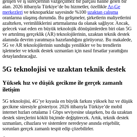
gelişen ve iş süreçlerinin vazgeçilmez bir parçası haline gelen bir
alan. 2026 itibarıyla Türkiye’de bu hizmetler, özellikle
Ar-Ge
merkezleri
ve teknoparklar sayesinde %100
uzaktan çalışma
oranlarına ulaşmış durumda. Bu gelişmeler, şirketlerin maliyetlerini
azaltırken, verimliliklerini artırmalarına da olanak sağlıyor. Ancak,
gelecek vaat eden en büyük teknolojik dönüşümlerden biri olan 5G
ve artırılmış gerçeklik (AR) teknolojilerinin, uzaktan teknik destek
alanında devrim yaratmaya hazırlandığını görüyoruz. Bu makalede,
5G ve AR teknolojilerinin sunduğu yenilikler ve bu trendlerin
işletmeler ve teknik destek uzmanları için nasıl fırsatlar yarattığını
detaylandıracağız.
5G teknolojisi ve uzaktan teknik destek
Yüksek hız ve düşük gecikme ile gerçek zamanlı
iletişim
5G teknolojisi, 4G’ye kıyasla en büyük farkını yüksek hız ve düşük
gecikme süresiyle gösteriyor. 2026 itibarıyla Türkiye’de mobil
internet hızları ortalama 1 Gbps seviyesine ulaşırken, bu da uzaktan
destek süreçlerini köklü biçimde değiştirecek. Artık, teknik destek
uzmanları, cihazlara ve sistemlere neredeyse anında erişebilir,
sorunları gerçek zamanlı tespit edip çözebilirler.