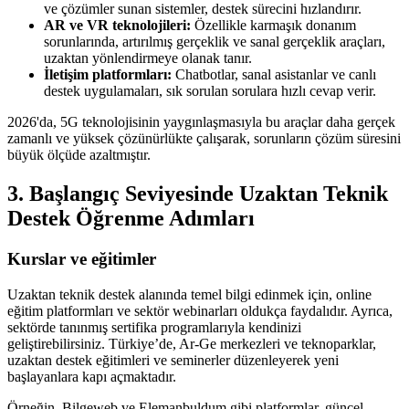
ve çözümler sunan sistemler, destek sürecini hızlandırır.
AR ve VR teknolojileri:
Özellikle karmaşık donanım
sorunlarında, artırılmış gerçeklik ve sanal gerçeklik araçları,
uzaktan yönlendirmeye olanak tanır.
İletişim platformları:
Chatbotlar, sanal asistanlar ve canlı
destek uygulamaları, sık sorulan sorulara hızlı cevap verir.
2026'da, 5G teknolojisinin yaygınlaşmasıyla bu araçlar daha gerçek
zamanlı ve yüksek çözünürlükte çalışarak, sorunların çözüm süresini
büyük ölçüde azaltmıştır.
3. Başlangıç Seviyesinde Uzaktan Teknik
Destek Öğrenme Adımları
Kurslar ve eğitimler
Uzaktan teknik destek alanında temel bilgi edinmek için, online
eğitim platformları ve sektör webinarları oldukça faydalıdır. Ayrıca,
sektörde tanınmış sertifika programlarıyla kendinizi
geliştirebilirsiniz. Türkiye’de, Ar-Ge merkezleri ve teknoparklar,
uzaktan destek eğitimleri ve seminerler düzenleyerek yeni
başlayanlara kapı açmaktadır.
Örneğin, Bilgeweb ve Elemanbuldum gibi platformlar, güncel