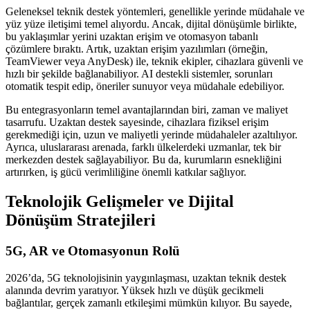
Geleneksel teknik destek yöntemleri, genellikle yerinde müdahale ve
yüz yüze iletişimi temel alıyordu. Ancak, dijital dönüşümle birlikte,
bu yaklaşımlar yerini uzaktan erişim ve otomasyon tabanlı
çözümlere bıraktı. Artık, uzaktan erişim yazılımları (örneğin,
TeamViewer veya AnyDesk) ile, teknik ekipler, cihazlara güvenli ve
hızlı bir şekilde bağlanabiliyor. AI destekli sistemler, sorunları
otomatik tespit edip, öneriler sunuyor veya müdahale edebiliyor.
Bu entegrasyonların temel avantajlarından biri, zaman ve maliyet
tasarrufu. Uzaktan destek sayesinde, cihazlara fiziksel erişim
gerekmediği için, uzun ve maliyetli yerinde müdahaleler azaltılıyor.
Ayrıca, uluslararası arenada, farklı ülkelerdeki uzmanlar, tek bir
merkezden destek sağlayabiliyor. Bu da, kurumların esnekliğini
artırırken, iş gücü verimliliğine önemli katkılar sağlıyor.
Teknolojik Gelişmeler ve Dijital
Dönüşüm Stratejileri
5G, AR ve Otomasyonun Rolü
2026’da, 5G teknolojisinin yaygınlaşması, uzaktan teknik destek
alanında devrim yaratıyor. Yüksek hızlı ve düşük gecikmeli
bağlantılar, gerçek zamanlı etkileşimi mümkün kılıyor. Bu sayede,