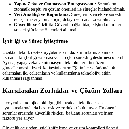
Yapay Zeka ve Otomasyon Entegrasyonu:
Sorunların
otomatik tespiti ve çözüm önerileri ile süreçler hızlandırılmalı.
Veri Analitiği ve Raporlama:
Süreçleri izlemek ve sürekli
iyileştirmeler yapmak için, detaylı veri analizi yapılmalı.
Güvenlik ve Gizlilik:
Güvenli bağlantılar, erişim kontrolleri
ve veri şifreleme önlemleri alınmalı.
İşbirliği ve Süreç İyileştirme
Uzaktan teknik destek uygulamalarında, kurumların, alanında
uzmanlarla işbirliği yapması ve süreçleri sürekli iyileştirmesi önemli.
Ayrıca, yapay zeka ve otomasyon teknolojilerinin düzenli
güncellenmesi, destek kalitesini artırır. Eğitimler ve farkındalık
çalışmaları ile, çalışanların ve kullanıcıların teknolojiyi etkin
kullanması sağlanmalı.
Karşılaşılan Zorluklar ve Çözüm Yolları
Her yeni teknolojide olduğu gibi, uzaktan teknik destek
uygulamalarında da bazı risk ve zorluklar bulunuyor. En önemli
sorunlar arasında güvenlik riskleri, bağlantı sorunları ve insan
faktörü yer alıyor.
Güvenlik açısından, güçlü şifreleme ve erişim kontrolleri ile veri