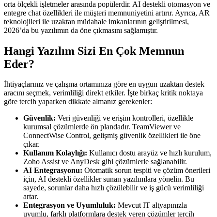
orta ölçekli işletmeler arasında popülerdir. AI destekli otomasyon ve
entegre chat özellikleri ile müşteri memnuniyetini artırır. Ayrıca, AR
teknolojileri ile uzaktan müdahale imkanlarının geliştirilmesi,
2026’da bu yazılımın da öne çıkmasını sağlamıştır.
Hangi Yazılım Sizi En Çok Memnun
Eder?
İhtiyaçlarınız ve çalışma ortamınıza göre en uygun uzaktan destek
aracını seçmek, verimliliği direkt etkiler. İşte birkaç kritik noktaya
göre tercih yaparken dikkate almanız gerekenler:
Güvenlik:
Veri güvenliği ve erişim kontrolleri, özellikle
kurumsal çözümlerde ön plandadır. TeamViewer ve
ConnectWise Control, gelişmiş güvenlik özellikleri ile öne
çıkar.
Kullanım Kolaylığı:
Kullanıcı dostu arayüz ve hızlı kurulum,
Zoho Assist ve AnyDesk gibi çözümlerle sağlanabilir.
AI Entegrasyonu:
Otomatik sorun tespiti ve çözüm önerileri
için, AI destekli özellikler sunan yazılımlara yönelin. Bu
sayede, sorunlar daha hızlı çözülebilir ve iş gücü verimliliği
artar.
Entegrasyon ve Uyumluluk:
Mevcut IT altyapınızla
uyumlu, farklı platformlara destek veren çözümler tercih