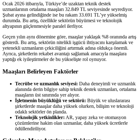
Ocak 2026 itibarıyla, Türkiye’de uzaktan teknik destek
uzmanlarının ortalama maaşları 32.849 TL seviyesinde seyrediyor.
Şubat ayına gelindiğinde ise bu rakam 33.691 TL’ye yükselmiş
durumda. Bu artış, özellikle sektörün büyümesi ve teknolojik
altyapının güçlenmesiyle paralel ilerliyor.
Geçen yılın aynı dönemine göre, maaşlar yaklaşık %8 oranında artış
gösterdi. Bu artış, sektörün nitelikli işgücü ihtiyacını karşılamak ve
yetenekli uzmanların çekiciliğini artırmak adına oldukça önemli.
Ayrıca, şirketlerin rekabet avantajı sağlamak amacıyla maaşlara
yaptığı ek iyileştirmeler de bu yükselişte rol oynuyor.
Maaşları Belirleyen Faktörler
Tecrübe ve uzmanlık seviyesi:
Daha deneyimli ve uzmanlık
alanında derin bilgiye sahip teknik destek uzmanları, ortalama
maaşların üst sınırında yer alıyor.
İşletmenin büyüklüğü ve sektörü:
Büyük ve uluslararası
şirketlerde maaşlar daha yüksek olurken, bilişim ve teknoloji
odaklı sektörler ön planda.
Teknolojik yetkinlikler:
AR, yapay zeka ve otomasyon
çözümlerine hakim olan uzmanlar, daha yüksek ücretlerle
ödüllendiriliyor.