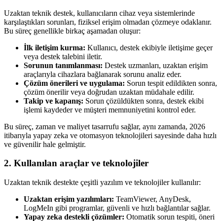
Uzaktan teknik destek, kullanıcıların cihaz veya sistemlerinde
karşılaştıkları sorunları, fiziksel erişim olmadan çözmeye odaklanır.
Bu süreç genellikle birkaç aşamadan oluşur:
İlk iletişim kurma:
Kullanıcı, destek ekibiyle iletişime geçer
veya destek talebini iletir.
Sorunun tanımlanması:
Destek uzmanları, uzaktan erişim
araçlarıyla cihazlara bağlanarak sorunu analiz eder.
Çözüm önerileri ve uygulama:
Sorun tespit edildikten sonra,
çözüm önerilir veya doğrudan uzaktan müdahale edilir.
Takip ve kapanış:
Sorun çözüldükten sonra, destek ekibi
işlemi kaydeder ve müşteri memnuniyetini kontrol eder.
Bu süreç, zaman ve maliyet tasarrufu sağlar, aynı zamanda, 2026
itibarıyla yapay zeka ve otomasyon teknolojileri sayesinde daha hızlı
ve güvenilir hale gelmiştir.
2. Kullanılan araçlar ve teknolojiler
Uzaktan teknik destekte çeşitli yazılım ve teknolojiler kullanılır:
Uzaktan erişim yazılımları:
TeamViewer, AnyDesk,
LogMeIn gibi programlar, güvenli ve hızlı bağlantılar sağlar.
Yapay zeka destekli çözümler:
Otomatik sorun tespiti, öneri