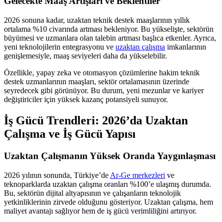
Gelecekte Maaş Artışları ve Beklentiler
2026 sonuna kadar, uzaktan teknik destek maaşlarının yıllık
ortalama %10 civarında artması bekleniyor. Bu yükselişte, sektörün
büyümesi ve uzmanlara olan talebin artması başlıca etkenler. Ayrıca,
yeni teknolojilerin entegrasyonu ve
uzaktan çalışma
imkanlarının
genişlemesiyle, maaş seviyeleri daha da yükselebilir.
Özellikle, yapay zeka ve otomasyon çözümlerine hakim teknik
destek uzmanlarının maaşları, sektör ortalamasının üzerinde
seyredecek gibi görünüyor. Bu durum, yeni mezunlar ve kariyer
değiştiriciler için yüksek kazanç potansiyeli sunuyor.
İş Gücü Trendleri: 2026’da Uzaktan
Çalışma ve İş Gücü Yapısı
Uzaktan Çalışmanın Yüksek Oranda Yaygınlaşması
2026 yılının sonunda, Türkiye’de
Ar-Ge merkezleri
ve
teknoparklarda uzaktan çalışma oranları %100’e ulaşmış durumda.
Bu, sektörün dijital altyapısının ve çalışanların teknolojik
yetkinliklerinin zirvede olduğunu gösteriyor. Uzaktan çalışma, hem
maliyet avantajı sağlıyor hem de iş gücü verimliliğini artırıyor.