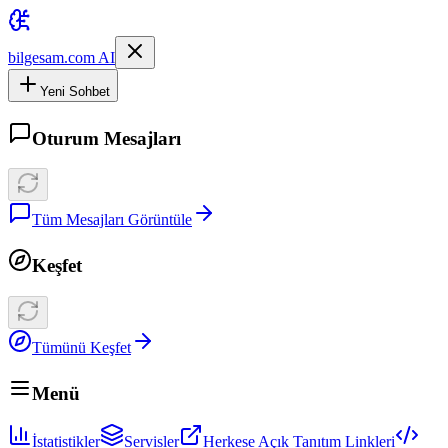
bilgesam.com AI
Yeni Sohbet
Oturum Mesajları
Tüm Mesajları Görüntüle
Keşfet
Tümünü Keşfet
Menü
İstatistikler
Servisler
Herkese Açık Tanıtım Linkleri