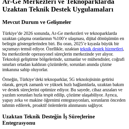
Ar-Ge Merkezleri ve Teknoparklarda
Uzaktan Teknik Destek Uygulamaları
Mevcut Durum ve Gelişmeler
Türkiye’de 2026 sonunda, Ar-Ge merkezleri ve teknoparklarda
uzaktan çalışma oranlarının %100’e ulaşması, dijital dönüşümün en
belirgin göstergelerinden biri. Bu oran, 2025’e kıyasla büyük bir
sıçramayı temsil ediyor. Özellikle, uzaktan
teknik destek hizmetleri
,
bu merkezlerde operasyonel süreçlerin merkezinde yer alıyor.
Teknoloji geliştirme bölgelerinde, uzmanlar ve mühendisler, coğrafi
sınırları ortadan kaldıran çözümlerle, sorunları anında çözme
imkanına sahip oluyorlar.
Örneğin, Türkiye’deki teknoparklar, 5G teknolojisinin getirisi
olarak, gerçek zamanlı ve yüksek hızlı bağlantılarla, uzaktan bakım
ve destek süreçlerini optimize ediyor. Bu sayede, cihaz arızaları ve
yazılım sorunları hızla tespit edilip, çözüme ulaşabiliyor. Ayrıca,
yapay zeka ve makine öğrenimi entegrasyonları, sorunların önceden
tahmin edilerek, proaktif önlemlerin alınmasını sağlıyor.
Uzaktan Teknik Desteğin İş Süreçlerine
Entegrasyonu