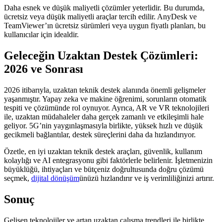
Daha esnek ve düşük maliyetli çözümler yeterlidir. Bu durumda,
ücretsiz veya düşük maliyetli araçlar tercih edilir. AnyDesk ve
TeamViewer’ın ücretsiz sürümleri veya uygun fiyatlı planları, bu
kullanıcılar için idealdir.
Geleceğin Uzaktan Destek Çözümleri:
2026 ve Sonrası
2026 itibarıyla, uzaktan teknik destek alanında önemli gelişmeler
yaşanmıştır. Yapay zeka ve makine öğrenimi, sorunların otomatik
tespiti ve çözümünde rol oynuyor. Ayrıca, AR ve VR teknolojileri
ile, uzaktan müdahaleler daha gerçek zamanlı ve etkileşimli hale
geliyor. 5G’nin yaygınlaşmasıyla birlikte, yüksek hızlı ve düşük
gecikmeli bağlantılar, destek süreçlerini daha da hızlandırıyor.
Özetle, en iyi uzaktan teknik destek araçları, güvenlik, kullanım
kolaylığı ve AI entegrasyonu gibi faktörlerle belirlenir. İşletmenizin
büyüklüğü, ihtiyaçları ve bütçeniz doğrultusunda doğru çözümü
seçmek,
dijital dönüşüm
ünüzü hızlandırır ve iş verimliliğinizi artırır.
Sonuç
Gelişen teknolojiler ve artan uzaktan çalışma trendleri ile birlikte,