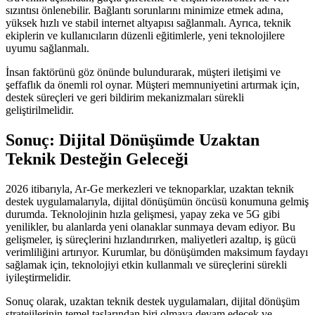
sızıntısı önlenebilir. Bağlantı sorunlarını minimize etmek adına,
yüksek hızlı ve stabil internet altyapısı sağlanmalı. Ayrıca, teknik
ekiplerin ve kullanıcıların düzenli eğitimlerle, yeni teknolojilere
uyumu sağlanmalı.
İnsan faktörünü göz önünde bulundurarak, müşteri iletişimi ve
şeffaflık da önemli rol oynar. Müşteri memnuniyetini artırmak için,
destek süreçleri ve geri bildirim mekanizmaları sürekli
geliştirilmelidir.
Sonuç: Dijital Dönüşümde Uzaktan
Teknik Desteğin Geleceği
2026 itibarıyla, Ar-Ge merkezleri ve teknoparklar, uzaktan teknik
destek uygulamalarıyla, dijital dönüşümün öncüsü konumuna gelmiş
durumda. Teknolojinin hızla gelişmesi, yapay zeka ve 5G gibi
yenilikler, bu alanlarda yeni olanaklar sunmaya devam ediyor. Bu
gelişmeler, iş süreçlerini hızlandırırken, maliyetleri azaltıp, iş gücü
verimliliğini artırıyor. Kurumlar, bu dönüşümden maksimum faydayı
sağlamak için, teknolojiyi etkin kullanmalı ve süreçlerini sürekli
iyileştirmelidir.
Sonuç olarak, uzaktan teknik destek uygulamaları, dijital dönüşüm
stratejilerinin temel taşlarından biri olmaya devam edecek ve