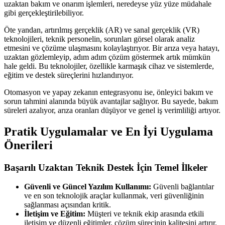
uzaktan bakım ve onarım işlemleri, neredeyse yüz yüze müdahale
gibi gerçekleştirilebiliyor.
Öte yandan, artırılmış gerçeklik (AR) ve sanal gerçeklik (VR)
teknolojileri, teknik personelin, sorunları görsel olarak analiz
etmesini ve çözüme ulaşmasını kolaylaştırıyor. Bir arıza veya hatayı,
uzaktan gözlemleyip, adım adım çözüm göstermek artık mümkün
hale geldi. Bu teknolojiler, özellikle karmaşık cihaz ve sistemlerde,
eğitim ve destek süreçlerini hızlandırıyor.
Otomasyon ve yapay zekanın entegrasyonu ise, önleyici bakım ve
sorun tahmini alanında büyük avantajlar sağlıyor. Bu sayede, bakım
süreleri azalıyor, arıza oranları düşüyor ve genel iş verimliliği artıyor.
Pratik Uygulamalar ve En İyi Uygulama
Önerileri
Başarılı Uzaktan Teknik Destek İçin Temel İlkeler
Güvenli ve Güncel Yazılım Kullanımı:
Güvenli bağlantılar
ve en son teknolojik araçlar kullanmak, veri güvenliğinin
sağlanması açısından kritik.
İletişim ve Eğitim:
Müşteri ve teknik ekip arasında etkili
iletişim ve düzenli eğitimler, çözüm sürecinin kalitesini artırır.