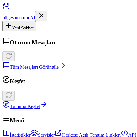
bilgesam.com AI
Yeni Sohbet
Oturum Mesajları
Tüm Mesajları Görüntüle
Keşfet
Tümünü Keşfet
Menü
İstatistikler
Servisler
Herkese Açık Tanıtım Linkleri
API