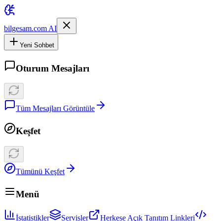
bilgesam.com AI
Yeni Sohbet
Oturum Mesajları
Tüm Mesajları Görüntüle
Keşfet
Tümünü Keşfet
Menü
İstatistikler
Servisler
Herkese Açık Tanıtım Linkleri