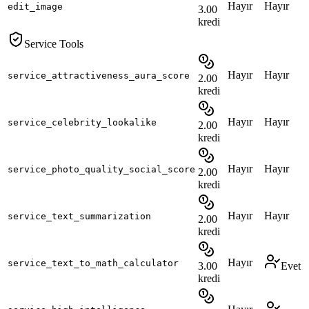
Hayır
Hayır
edit_image
3.00
kredi
Service Tools
Hayır
Hayır
service_attractiveness_aura_score
2.00
kredi
Hayır
Hayır
service_celebrity_lookalike
2.00
kredi
Hayır
Hayır
service_photo_quality_social_score
2.00
kredi
Hayır
Hayır
service_text_summarization
2.00
kredi
Hayır
service_text_to_math_calculator
3.00
Evet
kredi