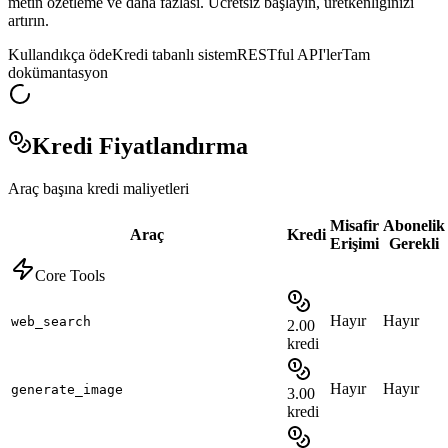
metin özetleme ve daha fazlası. Ücretsiz başlayın, üretkenliğinizi
artırın.
Kullandıkça öde
Kredi tabanlı sistem
RESTful API'ler
Tam
dokümantasyon
Kredi Fiyatlandırma
Araç başına kredi maliyetleri
Misafir
Abonelik
Araç
Kredi
Erişimi
Gerekli
Core Tools
Hayır
Hayır
web_search
2.00
kredi
Hayır
Hayır
generate_image
3.00
kredi