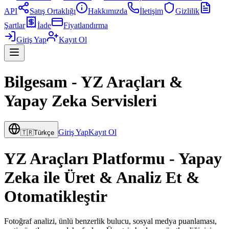
API
Satış Ortaklığı
Hakkımızda
İletişim
Gizlilik
Şartlar
İade
Fiyatlandırma
Giriş Yap
Kayıt Ol
Bilgesam - YZ Araçları &
Yapay Zeka Servisleri
Giriş Yap
Kayıt Ol
🇹🇷
Türkçe
YZ Araçları Platformu - Yapay
Zeka ile Üret & Analiz Et &
Otomatikleştir
Fotoğraf analizi, ünlü benzerlik bulucu, sosyal medya puanlaması,