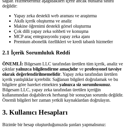
sağlar. Hizmetlerimiz aşağıdakileri içerir ancak bunlarla sınırlı
değildir:
Yapay zeka destekli web araması ve araştırma
Akıllı içerik oluşturma ve analiz
Makine öğrenimi destekli görsel oluşturma
Çok dilli yapay zeka sohbeti ve konuşma
MCP araç entegrasyonlu yapay zeka ajanı
Premium abonelik özellikleri ve kredi tabanlı hizmetler
2.1 İçerik Sorumluluk Reddi
ÖNEMLİ:
Bilgesam LLC tarafından üretilen tüm içerik, analiz ve
çıktılar
yalnızca bilgilendirme amaçlıdır
ve
profesyonel tavsiye
olarak değerlendirilmemelidir
. Yapay zeka tarafından üretilen
içerik yanlışlıklar içerebilir. Sağlanan bilgileri doğrulamak ve bu
bilgilere göre hareket etmekten
yalnızca siz sorumlusunuz
.
Bilgesam LLC, yapay zeka tarafından üretilen içeriğin
kullanımından doğabilecek herhangi bir sonuçtan sorumlu değildir.
Önemli bilgileri her zaman yetkili kaynaklardan doğrulayın.
3. Kullanıcı Hesapları
Bizimle bir hesap oluşturduğunuzda şunları yapmalısınız: