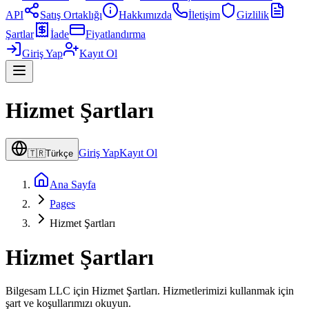
API
Satış Ortaklığı
Hakkımızda
İletişim
Gizlilik
Şartlar
İade
Fiyatlandırma
Giriş Yap
Kayıt Ol
Hizmet Şartları
Giriş Yap
Kayıt Ol
🇹🇷
Türkçe
Ana Sayfa
Pages
Hizmet Şartları
Hizmet Şartları
Bilgesam LLC için Hizmet Şartları. Hizmetlerimizi kullanmak için
şart ve koşullarımızı okuyun.