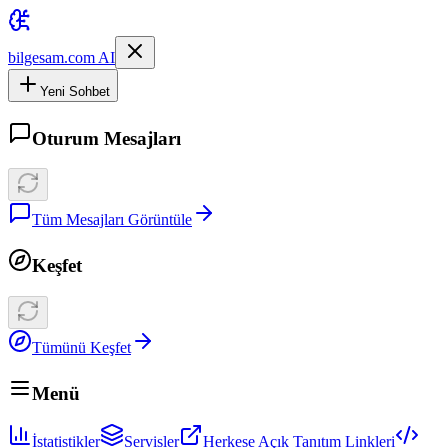
bilgesam.com AI
Yeni Sohbet
Oturum Mesajları
Tüm Mesajları Görüntüle
Keşfet
Tümünü Keşfet
Menü
İstatistikler
Servisler
Herkese Açık Tanıtım Linkleri