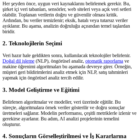
Her şeyden önce, uygun veri kaynaklarını belirlemek gerekir. Bu,
şirket içi veri tabanları, sensörler, web siteleri veya açık veri setleri
olabilir. Toplanan verilerin doğru ve güvenilir olması kritik.
Ardından, bu veriler temizlenir; eksik, hatalı veya tutarsız veriler
ayıklanır. Bu aşama, analizin doğruluğu açısından temel taşlardan
biridir.
2. Teknolojilerin Seçimi
Veri hazır hale geldikten sonra, kullanılacak teknolojiler belirlenir.
Doğal dil işleme
(NLP), öngörüsel analiz,
otomatik raporlama
ve
makine öğrenimi algoritmaları bu aşamada devreye girer. Örneğin,
müşteri geri bildirimlerini analiz etmek için NLP, satış tahminleri
yapmak için öngörüsel analiz tercih edilir.
3. Model Geliştirme ve Eğitimi
Belirlenen algoritmalar ve modeller, veri üzerinde eğitilir. Bu
süreçte, algoritmalara örnek veriler gösterilir ve doğru sonuçlar
üretmeleri sağlanır. Modelin performansı, çeşitli metriklerle izlenir ve
gerekirse ayarlanır. Bu adım, AI analizi projelerinin temelini
oluşturur.
4. Sonuçların Görselleştirilmesi ve İş Kararlarına