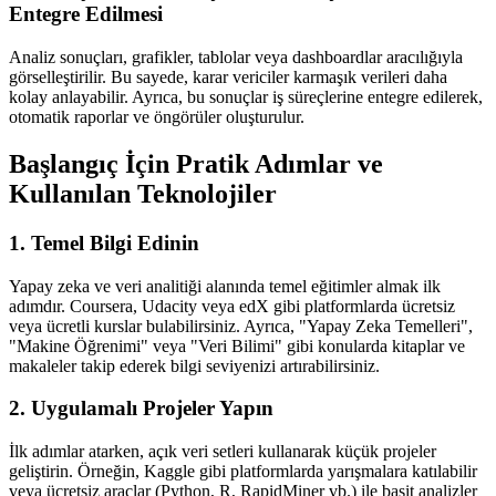
Entegre Edilmesi
Analiz sonuçları, grafikler, tablolar veya dashboardlar aracılığıyla
görselleştirilir. Bu sayede, karar vericiler karmaşık verileri daha
kolay anlayabilir. Ayrıca, bu sonuçlar iş süreçlerine entegre edilerek,
otomatik raporlar ve öngörüler oluşturulur.
Başlangıç İçin Pratik Adımlar ve
Kullanılan Teknolojiler
1. Temel Bilgi Edinin
Yapay zeka ve veri analitiği alanında temel eğitimler almak ilk
adımdır. Coursera, Udacity veya edX gibi platformlarda ücretsiz
veya ücretli kurslar bulabilirsiniz. Ayrıca, "Yapay Zeka Temelleri",
"Makine Öğrenimi" veya "Veri Bilimi" gibi konularda kitaplar ve
makaleler takip ederek bilgi seviyenizi artırabilirsiniz.
2. Uygulamalı Projeler Yapın
İlk adımlar atarken, açık veri setleri kullanarak küçük projeler
geliştirin. Örneğin, Kaggle gibi platformlarda yarışmalara katılabilir
veya ücretsiz araçlar (Python, R, RapidMiner vb.) ile basit analizler