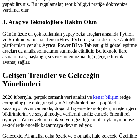
yapabilirsiniz. Bu uygulamalar, teorik bilgiyi pratiğe dökmenize
yardımcı olur.
3. Araç ve Teknolojilere Hakim Olun
Günümüzde en çok kullanılan yapay zeka araçları arasında Python
ve R dilinin yanı sıra, TensorFlow, PyTorch, scikit-learn ve AutoML
platformları yer alır. Ayrıca, Power BI ve Tableau gibi görselleştirme
araçları da analiz sonuçlarını sunmada etkilidir. Bu teknolojilere
aşina olmak, başlangıç seviyesinden uzmanlığa geçişte büyük
avantaj sağlar.
Gelişen Trendler ve Geleceğin
Yönelimleri
2026 itibarıyla, gerçek zamanlı veri analizi ve
kenar bilişim
(edge
computing) ile entegre çalışan AI çözümleri hızla popülerlik
kazanıyor. Aynı zamanda, doğal dil işleme teknolojileri, müşteri geri
bildirimlerini ve sosyal medya verilerini analiz etmede önemli rol
oynuyor. Yapay zekanın etik ve veri gizliliği kurallarıyla uyumu ise
sektörlerde öncelik kazanmaya devam ediyor.
Gelecekte, AI analizi daha özerk ve otomatik hale gelecek. Özellikle