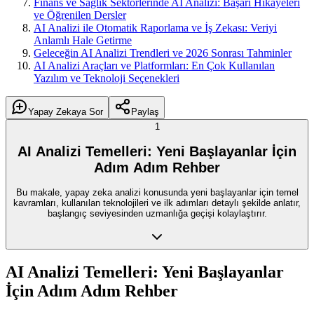
Finans ve Sağlık Sektörlerinde AI Analizi: Başarı Hikayeleri
ve Öğrenilen Dersler
AI Analizi ile Otomatik Raporlama ve İş Zekası: Veriyi
Anlamlı Hale Getirme
Geleceğin AI Analizi Trendleri ve 2026 Sonrası Tahminler
AI Analizi Araçları ve Platformları: En Çok Kullanılan
Yazılım ve Teknoloji Seçenekleri
Yapay Zekaya Sor
Paylaş
1
AI Analizi Temelleri: Yeni Başlayanlar İçin
Adım Adım Rehber
Bu makale, yapay zeka analizi konusunda yeni başlayanlar için temel
kavramları, kullanılan teknolojileri ve ilk adımları detaylı şekilde anlatır,
başlangıç seviyesinden uzmanlığa geçişi kolaylaştırır.
AI Analizi Temelleri: Yeni Başlayanlar
İçin Adım Adım Rehber