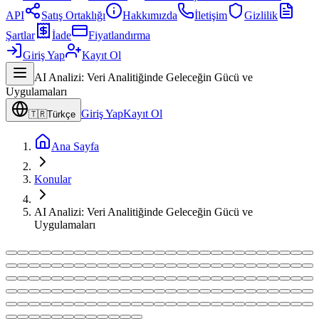
API
Satış Ortaklığı
Hakkımızda
İletişim
Gizlilik
Şartlar
İade
Fiyatlandırma
Giriş Yap
Kayıt Ol
AI Analizi: Veri Analitiğinde Geleceğin Gücü ve
Uygulamaları
Giriş Yap
Kayıt Ol
🇹🇷
Türkçe
Ana Sayfa
Konular
AI Analizi: Veri Analitiğinde Geleceğin Gücü ve
Uygulamaları