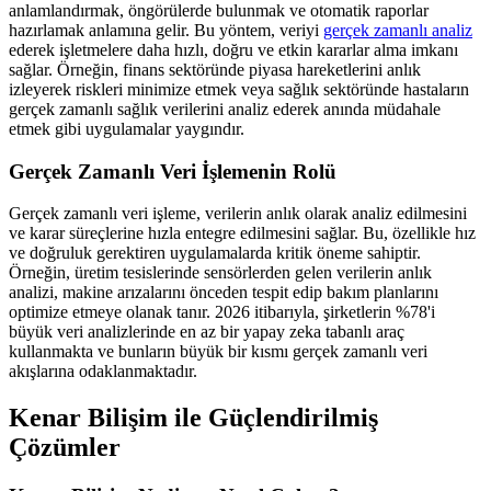
anlamlandırmak, öngörülerde bulunmak ve otomatik raporlar
hazırlamak anlamına gelir. Bu yöntem, veriyi
gerçek zamanlı analiz
ederek işletmelere daha hızlı, doğru ve etkin kararlar alma imkanı
sağlar. Örneğin, finans sektöründe piyasa hareketlerini anlık
izleyerek riskleri minimize etmek veya sağlık sektöründe hastaların
gerçek zamanlı sağlık verilerini analiz ederek anında müdahale
etmek gibi uygulamalar yaygındır.
Gerçek Zamanlı Veri İşlemenin Rolü
Gerçek zamanlı veri işleme, verilerin anlık olarak analiz edilmesini
ve karar süreçlerine hızla entegre edilmesini sağlar. Bu, özellikle hız
ve doğruluk gerektiren uygulamalarda kritik öneme sahiptir.
Örneğin, üretim tesislerinde sensörlerden gelen verilerin anlık
analizi, makine arızalarını önceden tespit edip bakım planlarını
optimize etmeye olanak tanır. 2026 itibarıyla, şirketlerin %78'i
büyük veri analizlerinde en az bir yapay zeka tabanlı araç
kullanmakta ve bunların büyük bir kısmı gerçek zamanlı veri
akışlarına odaklanmaktadır.
Kenar Bilişim ile Güçlendirilmiş
Çözümler