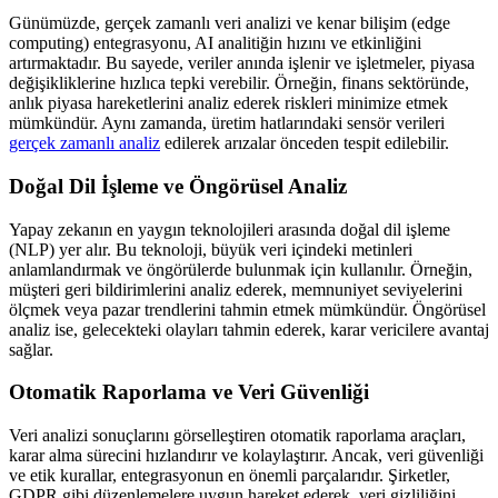
Günümüzde, gerçek zamanlı veri analizi ve kenar bilişim (edge
computing) entegrasyonu, AI analitiğin hızını ve etkinliğini
artırmaktadır. Bu sayede, veriler anında işlenir ve işletmeler, piyasa
değişikliklerine hızlıca tepki verebilir. Örneğin, finans sektöründe,
anlık piyasa hareketlerini analiz ederek riskleri minimize etmek
mümkündür. Aynı zamanda, üretim hatlarındaki sensör verileri
gerçek zamanlı analiz
edilerek arızalar önceden tespit edilebilir.
Doğal Dil İşleme ve Öngörüsel Analiz
Yapay zekanın en yaygın teknolojileri arasında doğal dil işleme
(NLP) yer alır. Bu teknoloji, büyük veri içindeki metinleri
anlamlandırmak ve öngörülerde bulunmak için kullanılır. Örneğin,
müşteri geri bildirimlerini analiz ederek, memnuniyet seviyelerini
ölçmek veya pazar trendlerini tahmin etmek mümkündür. Öngörüsel
analiz ise, gelecekteki olayları tahmin ederek, karar vericilere avantaj
sağlar.
Otomatik Raporlama ve Veri Güvenliği
Veri analizi sonuçlarını görselleştiren otomatik raporlama araçları,
karar alma sürecini hızlandırır ve kolaylaştırır. Ancak, veri güvenliği
ve etik kurallar, entegrasyonun en önemli parçalarıdır. Şirketler,
GDPR gibi düzenlemelere uygun hareket ederek, veri gizliliğini