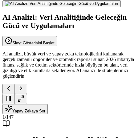
AI Analizi: Veri Analitiğinde Geleceğin
Gücü ve Uygulamaları
Slayt Gösterisini Başlat
AI analizi, büyük veri ve yapay zeka teknolojilerini kullanarak
gerçek zamanlı öngörüler ve otomatik raporlar sunar. 2026 itibarıyla
finans, sağlık ve üretim sektörlerinde hızla büyüyen bu alan, veri
gizliliği ve etik kurallarla şekilleniyor. AI analizi ile stratejilerinizi
güçlendirin.
Yapay Zekaya Sor
1
/
147