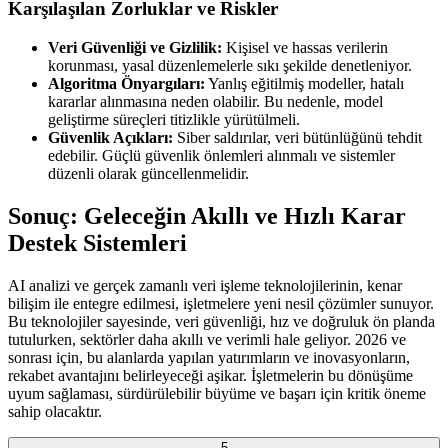
Karşılaşılan Zorluklar ve Riskler
Veri Güvenliği ve Gizlilik:
Kişisel ve hassas verilerin
korunması, yasal düzenlemelerle sıkı şekilde denetleniyor.
Algoritma Önyargıları:
Yanlış eğitilmiş modeller, hatalı
kararlar alınmasına neden olabilir. Bu nedenle, model
geliştirme süreçleri titizlikle yürütülmeli.
Güvenlik Açıkları:
Siber saldırılar, veri bütünlüğünü tehdit
edebilir. Güçlü güvenlik önlemleri alınmalı ve sistemler
düzenli olarak güncellenmelidir.
Sonuç: Geleceğin Akıllı ve Hızlı Karar
Destek Sistemleri
AI analizi ve gerçek zamanlı veri işleme teknolojilerinin, kenar
bilişim ile entegre edilmesi, işletmelere yeni nesil çözümler sunuyor.
Bu teknolojiler sayesinde, veri güvenliği, hız ve doğruluk ön planda
tutulurken, sektörler daha akıllı ve verimli hale geliyor. 2026 ve
sonrası için, bu alanlarda yapılan yatırımların ve inovasyonların,
rekabet avantajını belirleyeceği aşikar. İşletmelerin bu dönüşüme
uyum sağlaması, sürdürülebilir büyüme ve başarı için kritik öneme
sahip olacaktır.
5