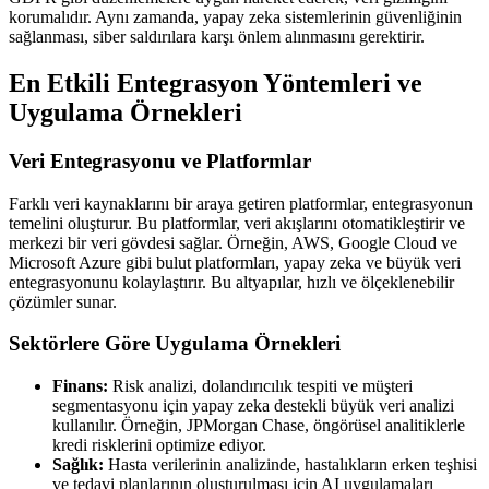
korumalıdır. Aynı zamanda, yapay zeka sistemlerinin güvenliğinin
sağlanması, siber saldırılara karşı önlem alınmasını gerektirir.
En Etkili Entegrasyon Yöntemleri ve
Uygulama Örnekleri
Veri Entegrasyonu ve Platformlar
Farklı veri kaynaklarını bir araya getiren platformlar, entegrasyonun
temelini oluşturur. Bu platformlar, veri akışlarını otomatikleştirir ve
merkezi bir veri gövdesi sağlar. Örneğin, AWS, Google Cloud ve
Microsoft Azure gibi bulut platformları, yapay zeka ve büyük veri
entegrasyonunu kolaylaştırır. Bu altyapılar, hızlı ve ölçeklenebilir
çözümler sunar.
Sektörlere Göre Uygulama Örnekleri
Finans:
Risk analizi, dolandırıcılık tespiti ve müşteri
segmentasyonu için yapay zeka destekli büyük veri analizi
kullanılır. Örneğin, JPMorgan Chase, öngörüsel analitiklerle
kredi risklerini optimize ediyor.
Sağlık:
Hasta verilerinin analizinde, hastalıkların erken teşhisi
ve tedavi planlarının oluşturulması için AI uygulamaları