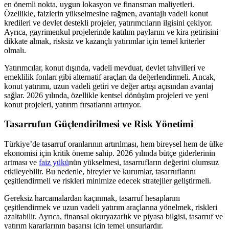
en önemli nokta, uygun lokasyon ve finansman maliyetleri.
Özellikle, faizlerin yükselmesine rağmen, avantajlı vadeli konut
kredileri ve devlet destekli projeler, yatırımcıların ilgisini çekiyor.
Ayrıca, gayrimenkul projelerinde katılım paylarını ve kira getirisini
dikkate almak, risksiz ve kazançlı yatırımlar için temel kriterler
olmalı.
Yatırımcılar, konut dışında, vadeli mevduat, devlet tahvilleri ve
emeklilik fonları gibi alternatif araçları da değerlendirmeli. Ancak,
konut yatırımı, uzun vadeli getiri ve değer artışı açısından avantaj
sağlar. 2026 yılında, özellikle kentsel dönüşüm projeleri ve yeni
konut projeleri, yatırım fırsatlarını artırıyor.
Tasarrufun Güçlendirilmesi ve Risk Yönetimi
Türkiye’de tasarruf oranlarının artırılması, hem bireysel hem de ülke
ekonomisi için kritik öneme sahip. 2026 yılında bütçe giderlerinin
artması ve
faiz yükü
nün yükselmesi, tasarrufların değerini olumsuz
etkileyebilir. Bu nedenle, bireyler ve kurumlar, tasarruflarını
çeşitlendirmeli ve riskleri minimize edecek stratejiler geliştirmeli.
Gereksiz harcamalardan kaçınmak, tasarruf hesaplarını
çeşitlendirmek ve uzun vadeli yatırım araçlarına yönelmek, riskleri
azaltabilir. Ayrıca, finansal okuryazarlık ve piyasa bilgisi, tasarruf ve
yatırım kararlarının başarısı için temel unsurlardır.