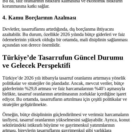
Bu da, faiz oranlarının istikrarlı kalmasına ve ekonomik istikrarın
korunmasına katkı sağlar.
4. Kamu Borçlarının Azalması
Devletler, tasarruflarını artırdığında, dış borçlanma ihtiyacını
azaltabilir. Bu durum, özellikle 2026 yılında bütçe giderleri ve faiz
ödemelerinin yüksek olduğu bir ortamda, mali disiplinin sağlanması
açısından son derece önemlidir.
Türkiye’de Tasarrufun Güncel Durumu
ve Gelecek Perspektifi
Türkiye’de 2026 yılı itibarıyla tasarruf oranlarını artırmaya yönelik
politikalar ve stratejiler ön plandadır. Ancak, mevcut veriler, bütçe
giderlerinin %29,8 artması ve faiz harcamalarının %40’ı aşmasıyla
birlikte, tasarruf oranlarının artırılmasının zorluklar içerdiğine işaret
ediyor. Bu ortamda, tasarrufların artırılması için çeşitli politikalar ve
stratejiler geliştirilmekte.
Örneğin, bütçe disiplininin güçlendirilmesi ve verimsiz harcamaların
tasfiyesi, tasarruf oranlarının yükselmesini sağlayabilir. Ayrıca, konut
sektöründeki istikrarlı büyüme ve gayrimenkul yatırımlarının
artması, bireylerin tasarruflarını gayrimenkul gibi varlıklara