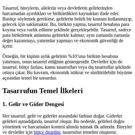
Tasarruf, bireylerin, ailelerin veya devletlerin gelirlerinden
harcamadan ayırdıkları ve biriktirdikleri kaynakları ifade eder.
Basitçe söylemek gerekirse, gelirlerin belirli bir kısmını kullanmayıp,
gelecek için saklamaktır. Bu, birikim yapma, tasarruf hesabına para
koyma veya varlık edinme şeklinde gerçekleşebilir. Tasarruf, sadece
para biriktirmek anlamına gelmekle kalmaz; aynı zamanda zamanla
değer kazanmayı, yatırımlar yapmayı ve ekonomik güvenliği de
içerir.
Örneğin, bir kişinin aylık gelirinin %10’unu birikim hesabına
yatırması, onun tasarruf ettiğinin göstergesidir. Devletler için de
tasarruf, bütçe fazlası, kamu tasarrufları veya dış tasarruflar şeklinde
ortaya çıkar. Bu kavram, ekonomik istikrar ve sürdürülebilir büyüme
açısından temel bir unsurdur.
Tasarrufun Temel İlkeleri
1. Gelir ve Gider Dengesi
Her tasarruf, gelir ve giderler arasındaki farktan doğar. Giderler
gelirleri aşmadığında, tasarruf oluşur. Bu nedenle, gelirleri doğru
yönetmek ve harcamaları kontrol altında tutmak ilk adımdır. Bireyler
ve devletler için
bütçe disiplini
, tasarrufun temelini oluşturur.