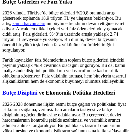
Bütçe Giderleri ve Faiz Yükü
2026 yılında Türkiye’de bütçe giderleri %29,8 oranında artış
göstererek toplamda 18,9 trilyon TL’ye ulaşması bekleniyor. Bu
artış,
kamu harcamaları
nın büyüme trendinin devam ettiğine işaret
ediyor. Ancak, en dikkat çekici veri faiz ödemelerinde yaşanacak
ciddi artış. Faiz giderleri, %40’ın üzerinde artışla yaklaşık 2,74
trilyon TL seviyesine yükseliyor. Bu durum, devlet bütçesinin
önemli bir yükü teşkil eden faiz yükünün sürdürülebilirliğini
sorgulatıyor.
Farklı kaynaklar, faiz ödemelerinin toplam bütçe giderleri içindeki
payının yaklaşık %14 civarında olacağını öngörüyor. Bu da, kamu
maliyesinde disiplinli politikaların ve tasarrufun ne kadar kritik
olduğunu gösteriyor. Faiz yükünün artması, hem bireylerin tasarruf
alışkanlıklarını hem de ekonomik büyümeyi olumsuz etkileyebilir.
Bütçe Disiplini
ve Ekonomik Politika Hedefleri
2026-2028 dönemine ilişkin resmi bütçe çağrısı ve politikalar, fiyat
istikrarını sağlama, verimsiz harcamaların tasfiyesi ve bütçe
disiplininin güçlendirilmesine odaklanıyor. Bu çerçevede, devlet
harcamalarının kontrollü şekilde azaltılması ve verimlilik artırıcı
adımlar atılması öngörülüyor. Bu politikalar, tasarruf oranlarının
yükselmesine ve ekonomik istikrarın sağlanmasına katkı sağlayabilir.