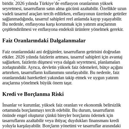
biridir. 2026 yılında Türkiye’de enflasyon oranlarının yüksek
seyretmesi, tasarrufların satın alma gücünü azaltabilir. Özellikle uzun
vadeli tasarruf araçları tercih edilirken, enflasyonun üzerinde getiriler
sağlanmadığında, tasarruf sahipleri reel anlamda kayıp yaşayabilir.
Bu nedenle, enflasyona karşı korunmak için yatırım araçlarının
çeşitlendirilmesi ve enflasyona endeksli ürünlere yönelmek gerekir.
Faiz Oranlarındaki Dalgalanmalar
Faiz oranlarındaki ani değişimler, tasarrufların getirisini doğrudan
etkiler. 2026 yılında faizlerin artması, tasarruf sahipleri için avantaj
sağlarken, faizlerin düşmesi veya dalgalı seyretmesi, planlamaları
zorlaştırabilir. Ayrıca, devletin yüksek faiz ödemeleri, bütçe açığını
artırırken, tasarrufların kullanımını sınırlayabilir. Bu nedenle, faiz
oranlarındaki hareketleri yakından takip etmek ve uygun yatırım
araçlarına yönelmek büyük önem taşır.
Kredi ve Borçlanma Riski
İnsanlar ve kurumlar, yüksek faiz oranları ve ekonomik belirsizlik
ortamında borçlanmayı tercih edebilir. Bu durum, tasarrufların
önünde engel oluşturur çünkü bireyler borçlarını ödemek için
tasarruflarını azaltabilir veya ihtiyaç duydukları finansmanı kredi
yoluyla karşılayabilir. Borçların yönetimi ve tasarruflar arasındaki