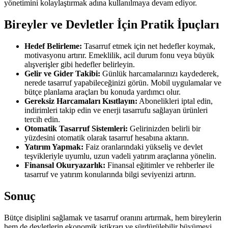
yönetimini kolaylaştırmak adına kullanılmaya devam ediyor.
Bireyler ve Devletler İçin Pratik İpuçları
Hedef Belirleme:
Tasarruf etmek için net hedefler koymak,
motivasyonu artırır. Emeklilik, acil durum fonu veya büyük
alışverişler gibi hedefler belirleyin.
Gelir ve Gider Takibi:
Günlük harcamalarınızı kaydederek,
nerede tasarruf yapabileceğinizi görün. Mobil uygulamalar ve
bütçe planlama araçları bu konuda yardımcı olur.
Gereksiz Harcamaları Kısıtlayın:
Abonelikleri iptal edin,
indirimleri takip edin ve enerji tasarrufu sağlayan ürünleri
tercih edin.
Otomatik Tasarruf Sistemleri:
Gelirinizden belirli bir
yüzdesini otomatik olarak tasarruf hesabına aktarın.
Yatırım Yapmak:
Faiz oranlarındaki yükseliş ve devlet
teşvikleriyle uyumlu, uzun vadeli yatırım araçlarına yönelin.
Finansal Okuryazarlık:
Finansal eğitimler ve rehberler ile
tasarruf ve yatırım konularında bilgi seviyenizi artırın.
Sonuç
Bütçe disiplini sağlamak ve tasarruf oranını artırmak, hem bireylerin
hem de devletlerin ekonomik istikrarı ve sürdürülebilir büyümeyi