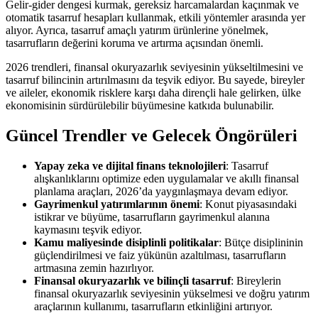
Gelir-gider dengesi kurmak, gereksiz harcamalardan kaçınmak ve
otomatik tasarruf hesapları kullanmak, etkili yöntemler arasında yer
alıyor. Ayrıca, tasarruf amaçlı yatırım ürünlerine yönelmek,
tasarrufların değerini koruma ve artırma açısından önemli.
2026 trendleri, finansal okuryazarlık seviyesinin yükseltilmesini ve
tasarruf bilincinin artırılmasını da teşvik ediyor. Bu sayede, bireyler
ve aileler, ekonomik risklere karşı daha dirençli hale gelirken, ülke
ekonomisinin sürdürülebilir büyümesine katkıda bulunabilir.
Güncel Trendler ve Gelecek Öngörüleri
Yapay zeka ve dijital finans teknolojileri
: Tasarruf
alışkanlıklarını optimize eden uygulamalar ve akıllı finansal
planlama araçları, 2026’da yaygınlaşmaya devam ediyor.
Gayrimenkul yatırımlarının önemi
: Konut piyasasındaki
istikrar ve büyüme, tasarrufların gayrimenkul alanına
kaymasını teşvik ediyor.
Kamu maliyesinde disiplinli politikalar
: Bütçe disiplininin
güçlendirilmesi ve faiz yükünün azaltılması, tasarrufların
artmasına zemin hazırlıyor.
Finansal okuryazarlık ve bilinçli tasarruf
: Bireylerin
finansal okuryazarlık seviyesinin yükselmesi ve doğru yatırım
araçlarının kullanımı, tasarrufların etkinliğini artırıyor.