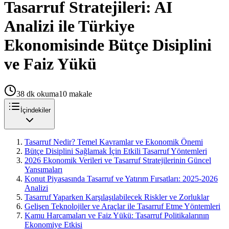
Tasarruf Stratejileri: AI
Analizi ile Türkiye
Ekonomisinde Bütçe Disiplini
ve Faiz Yükü
38
dk okuma
10
makale
İçindekiler
Tasarruf Nedir? Temel Kavramlar ve Ekonomik Önemi
Bütçe Disiplini Sağlamak İçin Etkili Tasarruf Yöntemleri
2026 Ekonomik Verileri ve Tasarruf Stratejilerinin Güncel
Yansımaları
Konut Piyasasında Tasarruf ve Yatırım Fırsatları: 2025-2026
Analizi
Tasarruf Yaparken Karşılaşılabilecek Riskler ve Zorluklar
Gelişen Teknolojiler ve Araçlar ile Tasarruf Etme Yöntemleri
Kamu Harcamaları ve Faiz Yükü: Tasarruf Politikalarının
Ekonomiye Etkisi