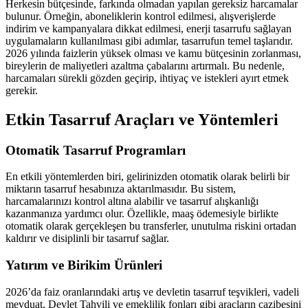
Herkesin bütçesinde, farkında olmadan yapılan gereksiz harcamalar
bulunur. Örneğin, aboneliklerin kontrol edilmesi, alışverişlerde
indirim ve kampanyalara dikkat edilmesi, enerji tasarrufu sağlayan
uygulamaların kullanılması gibi adımlar, tasarrufun temel taşlarıdır.
2026 yılında faizlerin yüksek olması ve kamu bütçesinin zorlanması,
bireylerin de maliyetleri azaltma çabalarını artırmalı. Bu nedenle,
harcamaları sürekli gözden geçirip, ihtiyaç ve istekleri ayırt etmek
gerekir.
Etkin Tasarruf Araçları ve Yöntemleri
Otomatik Tasarruf Programları
En etkili yöntemlerden biri, gelirinizden otomatik olarak belirli bir
miktarın tasarruf hesabınıza aktarılmasıdır. Bu sistem,
harcamalarınızı kontrol altına alabilir ve tasarruf alışkanlığı
kazanmanıza yardımcı olur. Özellikle, maaş ödemesiyle birlikte
otomatik olarak gerçekleşen bu transferler, unutulma riskini ortadan
kaldırır ve disiplinli bir tasarruf sağlar.
Yatırım ve Birikim Ürünleri
2026’da faiz oranlarındaki artış ve devletin tasarruf teşvikleri, vadeli
mevduat, Devlet Tahvili ve emeklilik fonları gibi araçların cazibesini