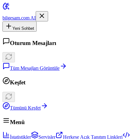
bilgesam.com AI
Yeni Sohbet
Oturum Mesajları
Tüm Mesajları Görüntüle
Keşfet
Tümünü Keşfet
Menü
İstatistikler
Servisler
Herkese Açık Tanıtım Linkleri