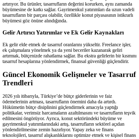
artırıyor. Bu ürünler, tasarrufların değerini korurken, aynı zamanda
büyümesine de katkı sağlar. Gayrimenkul yatırımları da uzun vadeli
tasarrufların bir parçası olabilir, özellikle konut piyasasının istikrarlı
büyümesi göz önüne alındığında.
Gelir Artırıcı Yatırımlar ve Ek Gelir Kaynakları
Ek gelir elde etmek de tasarruf oranlarını yükseltir. Freelance işler,
ek çalışmalara yönelmek ya da yeni beceriler kazanarak geliri
artırmak, bütçenizde rahatlama sağlar. Bu ekstra gelirlerin bir kısmını
tasarruf hesaplarına yönlendirmek, finansal güvenliği güçlendirir.
Güncel Ekonomik Gelişmeler ve Tasarruf
Trendleri
2026 yılı itibarıyla, Türkiye’de bütçe giderlerinin ve faiz
ödemelerinin artması, tasarrufların önemini daha da artırdı.
Hükümetin bütçe disiplinini güçlendirmek amacıyla yaptığı
politikalar, verimsiz harcamaların azaltılmasını ve tasarrufların teşvik
edilmesini öngörüyor. Ayrıca, konut sektöründeki büyüme ve
gayrimenkul yatırımlarındaki artış, tasarrufların sektörel açıdan
yönlendirilmesine zemin hazırlıyor. Yapay zeka ve finans
teknolojileri, tasarruf alışkanlıklarını optimize etmek ve kişisel finans