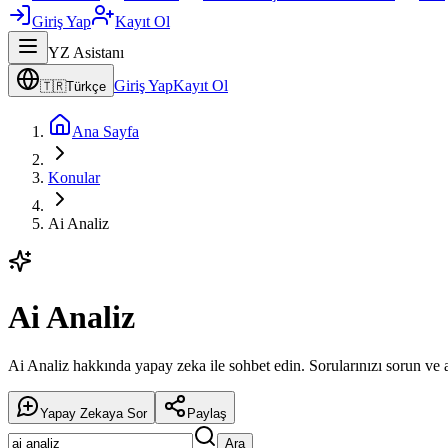
Giriş Yap
Kayıt Ol
YZ Asistanı
Giriş Yap
Kayıt Ol
🇹🇷
Türkçe
Ana Sayfa
Konular
Ai Analiz
Ai Analiz
Ai Analiz hakkında yapay zeka ile sohbet edin. Sorularınızı sorun ve a
Yapay Zekaya Sor
Paylaş
Ara