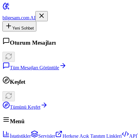
bilgesam.com AI
Yeni Sohbet
Oturum Mesajları
Tüm Mesajları Görüntüle
Keşfet
Tümünü Keşfet
Menü
İstatistikler
Servisler
Herkese Açık Tanıtım Linkleri
API