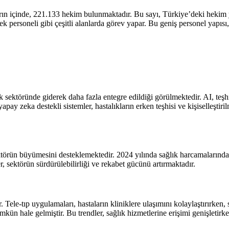
rın içinde, 221.133 hekim bulunmaktadır. Bu sayı, Türkiye’deki hekim yo
tek personeli gibi çeşitli alanlarda görev yapar. Bu geniş personel yapısı,
ık sektöründe giderek daha fazla entegre edildiği görülmektedir. AI, teş
pay zeka destekli sistemler, hastalıkların erken teşhisi ve kişiselleştiril
ktörün büyümesini desteklemektedir. 2024 yılında sağlık harcamalarındaki
r, sektörün sürdürülebilirliği ve rekabet gücünü artırmaktadır.
le-tıp uygulamaları, hastaların kliniklere ulaşımını kolaylaştırırken, sa
mümkün hale gelmiştir. Bu trendler, sağlık hizmetlerine erişimi genişleti