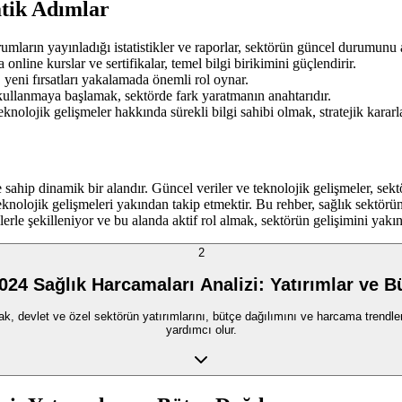
atik Adımlar
ların yayınladığı istatistikler ve raporlar, sektörün güncel durumunu 
online kurslar ve sertifikalar, temel bilgi birikimini güçlendirir.
i, yeni fırsatları yakalamada önemli rol oynar.
 kullanmaya başlamak, sektörde fark yaratmanın anahtarıdır.
eknolojik gelişmeler hakkında sürekli bilgi sahibi olmak, stratejik kararla
 dinamik bir alandır. Güncel veriler ve teknolojik gelişmeler, sektörü 
knolojik gelişmeleri yakından takip etmektir. Bu rehber, sağlık sektörüne
lerle şekilleniyor ve bu alanda aktif rol almak, sektörün gelişimini yakı
2
024 Sağlık Harcamaları Analizi: Yatırımlar ve B
ak, devlet ve özel sektörün yatırımlarını, bütçe dağılımını ve harcama trendler
yardımcı olur.