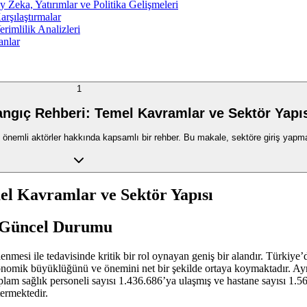
 Zeka, Yatırımlar ve Politika Gelişmeleri
arşılaştırmalar
rimlilik Analizleri
anlar
1
angıç Rehberi: Temel Kavramlar ve Sektör Yapı
önemli aktörler hakkında kapsamlı bir rehber. Bu makale, sektöre giriş yapmak 
el Kavramlar ve Sektör Yapısı
e Güncel Durumu
nlenmesi ile tedavisinde kritik bir rol oynayan geniş bir alandır. Türkiye
nomik büyüklüğünü ve önemini net bir şekilde ortaya koymaktadır. Ayrıca
am sağlık personeli sayısı 1.436.686’ya ulaşmış ve hastane sayısı 1.562
ermektedir.