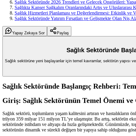
Sağlık Sektöründe 2026 Trendleri ve Gelecek Öngörüleri: Yapay
Sağlıkta Kanser Sağkalım Oranlarındaki Artış ve Uluslararası K
Sağlık Hizmetleri Planlaması ve Değerlendirmesi: Etkinlik ve Ve
Sağlık Sektöründe Yatırım Fırsatları ve Gelişmekte Olan Niş Al
Yapay Zekaya Sor
Paylaş
Sağlık Sektöründe Başl
Sağlık sektörüne yeni başlayanlar için temel kavramlar, sektörün yapısı ve 
Sağlık Sektöründe Başlangıç Rehberi: Tem
Giriş: Sağlık Sektörünün Temel Önemi v
Sağlık sektörü, toplumların yaşam kalitesini artıran ve hastalıkların ö
trilyon 359 milyar 151 milyon TL’ye ulaşmıştır. Bu artış, sektörün eko
sektöründe istihdam ve altyapı da hızla gelişmektedir. Günümüzde, topl
sektörünün dinamik ve sürekli değişen bir yapıya sahip olduğunu göst