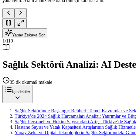
yakalayın. Akıllı analizlerle daha bilinçli kararlar alın.
Yapay Zekaya Sor
1
/
119
Sağlık Sektörü Analizi: AI Dest
35
dk okuma
9
makale
İçindekiler
Sağlık Sektöründe Başlangıç Rehberi: Temel Kavramlar ve Sekt
Türkiye’de 2024 Sağlık Harcamaları Analizi: Yatırımlar ve Büt
Sağlık Personeli ve Hekim Sayısındaki Artış: Türkiye’de Sağlı
Hastane Sayısı ve Yatak Kapasitesi Artışlarının Sağlık Hizmetl
Yapay Zeka ve Dijital Teknolojilerin Sağlık Sektöründeki Günc