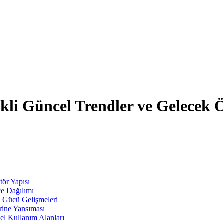
ekli Güncel Trendler ve Gelecek 
ör Yapısı
çe Dağılımı
k Gücü Gelişmeleri
erine Yansıması
el Kullanım Alanları