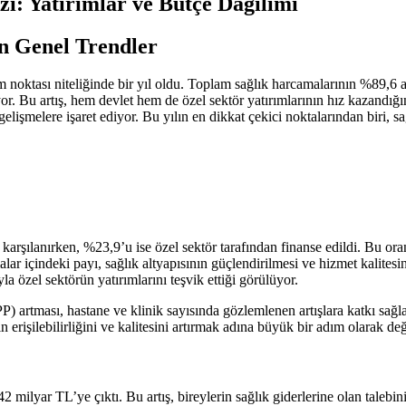
i: Yatırımlar ve Bütçe Dağılımı
n Genel Trendler
m noktası niteliğinde bir yıl oldu. Toplam sağlık harcamalarının %89,6 
 Bu artış, hem devlet hem de özel sektör yatırımlarının hız kazandığın
gelişmelere işaret ediyor. Bu yılın en dikkat çekici noktalarından biri
karşılanırken, %23,9’u ise özel sektör tarafından finanse edildi. Bu or
ar içindeki payı, sağlık altyapısının güçlendirilmesi ve hizmet kalitesin
yla özel sektörün yatırımlarını teşvik ettiği görülüyor.
P) artması, hastane ve klinik sayısında gözlemlenen artışlara katkı sağlad
 erişilebilirliğini ve kalitesini artırmak adına büyük bir adım olarak değ
 milyar TL’ye çıktı. Bu artış, bireylerin sağlık giderlerine olan talebin