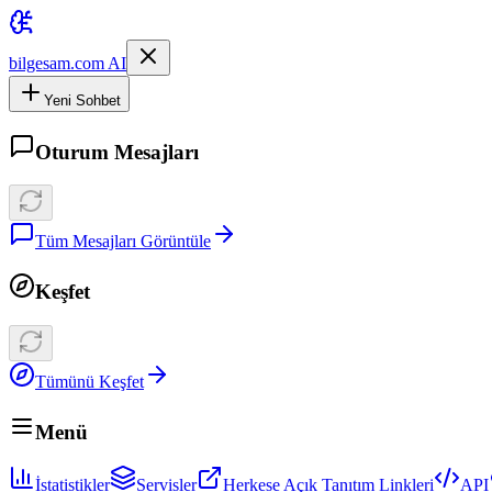
bilgesam.com AI
Yeni Sohbet
Oturum Mesajları
Tüm Mesajları Görüntüle
Keşfet
Tümünü Keşfet
Menü
İstatistikler
Servisler
Herkese Açık Tanıtım Linkleri
API