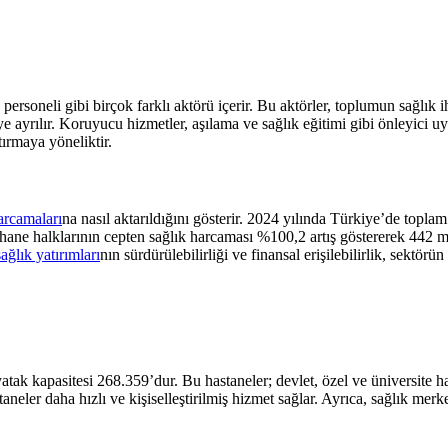
 personeli gibi birçok farklı aktörü içerir. Bu aktörler, toplumun sağlık i
e ayrılır. Koruyucu hizmetler, aşılama ve sağlık eğitimi gibi önleyici uy
rtırmaya yöneliktir.
arcamaları
na nasıl aktarıldığını gösterir. 2024 yılında Türkiye’de topla
hane halklarının cepten sağlık harcaması %100,2 artış göstererek 442 m
sağlık yatırımları
nın sürdürülebilirliği ve finansal erişilebilirlik, sektörün
ak kapasitesi 268.359’dur. Bu hastaneler; devlet, özel ve üniversite hast
neler daha hızlı ve kişiselleştirilmiş hizmet sağlar. Ayrıca, sağlık merkezl