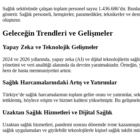
Sağlık sektöründe çalışan toplam personel sayısı 1.436.686’dır. Bunla
gösterir. Sağlık personeli, hemşireler, paramedikler, teknikerler ve des
oluşturur.
Geleceğin Trendleri ve Gelişmeler
Yapay Zeka ve Teknolojik Gelişmeler
2024 ve 2026 yıllarında, yapay zeka (AI) ve dijital teknolojilerin sağl
yönetimi ve veri analitiği alanında da devrim yaratmaktadır. Örneğin, ya
hem de hasta memnuniyetini artırır.
Sağlık Harcamalarındaki Artış ve Yatırımlar
Türkiye’de sağlık harcamalarının toplam gelire oranı ve yatırımlar, se
tetiklemiş, böylece erişim ve hizmet kalitesi yükselmiştir. Bu gelişmele
Uzaktan Sağlık Hizmetleri ve Dijital Sağlık
Uzaktan sağlık hizmetleri, pandemi sonrası dönemde ivme kazanmıştır. Te
sağlık uygulamaları ve giyilebilir teknolojilerle kişisel sağlık takibi 