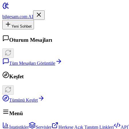
bilgesam.com AI
Yeni Sohbet
Oturum Mesajları
Tüm Mesajları Görüntüle
Keşfet
Tümünü Keşfet
Menü
İstatistikler
Servisler
Herkese Açık Tanıtım Linkleri
API