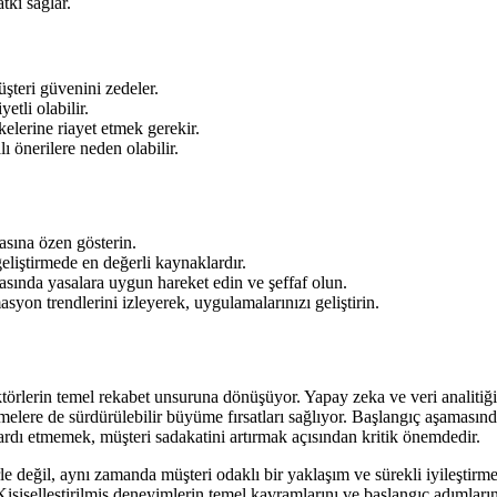
tkı sağlar.
şteri güvenini zedeler.
tli olabilir.
elerine riayet etmek gerekir.
ı önerilere neden olabilir.
sına özen gösterin.
eliştirmede en değerli kaynaklardır.
sında yasalara uygun hareket edin ve şeffaf olun.
on trendlerini izleyerek, uygulamalarınızı geliştirin.
sektörlerin temel rekabet unsuruna dönüşüyor. Yapay zeka ve veri analitiğ
melere de sürdürülebilir büyüme fırsatları sağlıyor. Başlangıç aşamasın
z ardı etmemek, müşteri sadakatini artırmak açısından kritik önemdedir.
le değil, aynı zamanda müşteri odaklı bir yaklaşım ve sürekli iyileştirme i
Kişiselleştirilmiş deneyimlerin temel kavramlarını ve başlangıç adımlar