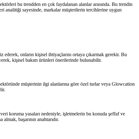
k sektörleri bu trendden en çok faydalanan alanlar arasında. Bu trendin
i analitiği sayesinde, markalar müşterilerin tercihlerine uygun
liz ederek, onların kişisel ihtiyaçlarını ortaya çıkarmak gerekir. Bu
yerek, kişisel bakım ürünleri önerilerinde bulunabilir.
sektöründe müşterinin ilgi alanlarına göre özel turlar veya Glowcation
ir.
an veri koruma yasaları nedeniyle, işletmelerin bu konuda şeffaf ve
na almak, başarının anahtarıdır.