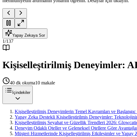
memnuniyetini artırmanın yollarını öğrenin. Detaylar için tıklayın.
Yapay Zekaya Sor
1
/
137
Kişiselleştirilmiş Deneyimler: A
40
dk okuma
10
makale
İçindekiler
Kişiselleştirilmiş Deneyimlerin Temel Kavramları ve Başlangıç
Yapay Zeka Destekli Kişiselleştirilmiş Deneyimler: Teknolojin
Kişiselleştirilmiş Seyahat ve Güzellik Trendleri 2026: Glowcat
Deneyim Odaklı Oteller ve Geleneksel Otellere Göre Avantajla
Müşteri Hizmetlerinde Kişiselleştirilmiş Etkileşimler ve Yapay