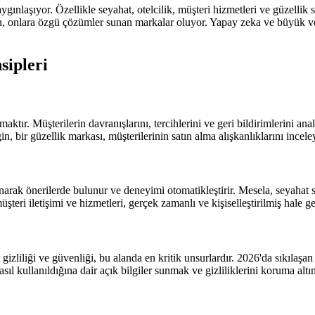
 yaygınlaşıyor. Özellikle seyahat, otelcilik, müşteri hizmetleri ve güzelli
yan, onlara özgü çözümler sunan markalar oluyor. Yapay zeka ve büyük ver
sipleri
maktır. Müşterilerin davranışlarını, tercihlerini ve geri bildirimlerini ana
n, bir güzellik markası, müşterilerinin satın alma alışkanlıklarını incele
anarak önerilerde bulunur ve deneyimi otomatikleştirir. Mesela, seyahat 
şteri iletişimi ve hizmetleri, gerçek zamanlı ve kişiselleştirilmiş hale gel
 gizliliği ve güvenliği, bu alanda en kritik unsurlardır. 2026'da sıkılaş
sıl kullanıldığına dair açık bilgiler sunmak ve gizliliklerini koruma altı