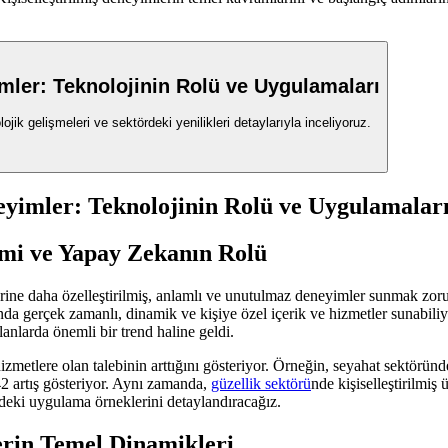
imler: Teknolojinin Rolü ve Uygulamaları
jik gelişmeleri ve sektördeki yenilikleri detaylarıyla inceliyoruz.
neyimler: Teknolojinin Rolü ve Uygulamalar
rimi ve Yapay Zekanın Rolü
erine daha özelleştirilmiş, anlamlı ve unutulmaz deneyimler sunmak zor
a gerçek zamanlı, dinamik ve kişiye özel içerik ve hizmetler sunabiliyor
alanlarda önemli bir trend haline geldi.
hizmetlere olan talebinin arttığını gösteriyor. Örneğin, seyahat sektörün
42 artış gösteriyor. Aynı zamanda,
güzellik sektörü
nde kişiselleştirilmiş
ördeki uygulama örneklerini detaylandıracağız.
erin Temel Dinamikleri