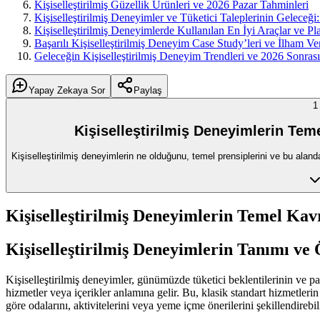
Kişiselleştirilmiş Güzellik Ürünleri ve 2026 Pazar Tahminleri
Kişiselleştirilmiş Deneyimler ve Tüketici Taleplerinin Geleceği
Kişiselleştirilmiş Deneyimlerde Kullanılan En İyi Araçlar ve Pl
Başarılı Kişiselleştirilmiş Deneyim Case Study’leri ve İlham V
Geleceğin Kişiselleştirilmiş Deneyim Trendleri ve 2026 Sonras
Yapay Zekaya Sor
Paylaş
1
Kişiselleştirilmiş Deneyimlerin Tem
Kişiselleştirilmiş deneyimlerin ne olduğunu, temel prensiplerini ve bu alanda
Kişiselleştirilmiş Deneyimlerin Temel Kav
Kişiselleştirilmiş Deneyimlerin Tanımı ve
Kişiselleştirilmiş deneyimler, günümüzde tüketici beklentilerinin ve pa
hizmetler veya içerikler anlamına gelir. Bu, klasik standart hizmetler
göre odalarını, aktivitelerini veya yeme içme önerilerini şekillendirebili