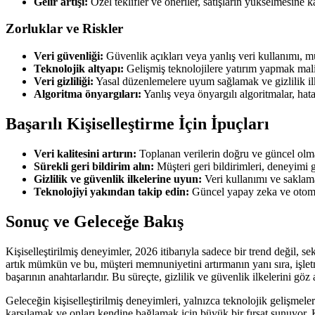
Gelir artışı:
Özel teklifler ve öneriler, satışların yükselmesine ka
Zorluklar ve Riskler
Veri güvenliği:
Güvenlik açıkları veya yanlış veri kullanımı, mü
Teknolojik altyapı:
Gelişmiş teknolojilere yatırım yapmak maliye
Veri gizliliği:
Yasal düzenlemelere uyum sağlamak ve gizlilik ilk
Algoritma önyargıları:
Yanlış veya önyargılı algoritmalar, hatal
Başarılı Kişiselleştirme İçin İpuçları
Veri kalitesini artırın:
Toplanan verilerin doğru ve güncel olma
Sürekli geri bildirim alın:
Müşteri geri bildirimleri, deneyimi g
Gizlilik ve güvenlik ilkelerine uyun:
Veri kullanımı ve saklama
Teknolojiyi yakından takip edin:
Güncel yapay zeka ve otomasy
Sonuç ve Geleceğe Bakış
Kişiselleştirilmiş deneyimler, 2026 itibarıyla sadece bir trend değil, 
artık mümkün ve bu, müşteri memnuniyetini artırmanın yanı sıra, işlet
başarının anahtarlarıdır. Bu süreçte, gizlilik ve güvenlik ilkelerini gö
Geleceğin kişiselleştirilmiş deneyimleri, yalnızca teknolojik gelişmeler
karşılamak ve onları kendine bağlamak için büyük bir fırsat sunuyor. 