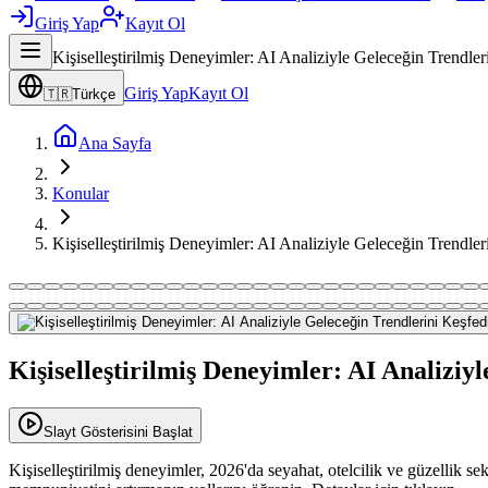
Giriş Yap
Kayıt Ol
Kişiselleştirilmiş Deneyimler: AI Analiziyle Geleceğin Trendler
Giriş Yap
Kayıt Ol
🇹🇷
Türkçe
Ana Sayfa
Konular
Kişiselleştirilmiş Deneyimler: AI Analiziyle Geleceğin Trendler
Kişiselleştirilmiş Deneyimler: AI Analiziy
Slayt Gösterisini Başlat
Kişiselleştirilmiş deneyimler, 2026'da seyahat, otelcilik ve güzellik s