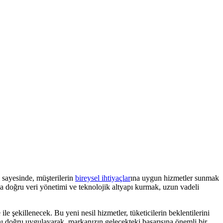
i sayesinde, müşterilerin
bireysel ihtiyaçlar
ına uygun hizmetler sunmak
da doğru veri yönetimi ve teknolojik altyapı kurmak, uzun vadeli
le şekillenecek. Bu yeni nesil hizmetler, tüketicilerin beklentilerini
ını doğru uygulayarak, markanızın gelecekteki başarısına önemli bir