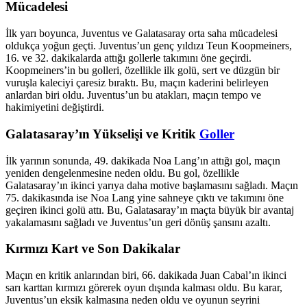
Mücadelesi
İlk yarı boyunca, Juventus ve Galatasaray orta saha mücadelesi
oldukça yoğun geçti. Juventus’un genç yıldızı Teun Koopmeiners,
16. ve 32. dakikalarda attığı gollerle takımını öne geçirdi.
Koopmeiners’in bu golleri, özellikle ilk golü, sert ve düzgün bir
vuruşla kaleciyi çaresiz bıraktı. Bu, maçın kaderini belirleyen
anlardan biri oldu. Juventus’un bu atakları, maçın tempo ve
hakimiyetini değiştirdi.
Galatasaray’ın Yükselişi ve Kritik
Goller
İlk yarının sonunda, 49. dakikada Noa Lang’ın attığı gol, maçın
yeniden dengelenmesine neden oldu. Bu gol, özellikle
Galatasaray’ın ikinci yarıya daha motive başlamasını sağladı. Maçın
75. dakikasında ise Noa Lang yine sahneye çıktı ve takımını öne
geçiren ikinci golü attı. Bu, Galatasaray’ın maçta büyük bir avantaj
yakalamasını sağladı ve Juventus’un geri dönüş şansını azaltı.
Kırmızı Kart ve Son Dakikalar
Maçın en kritik anlarından biri, 66. dakikada Juan Cabal’ın ikinci
sarı karttan kırmızı görerek oyun dışında kalması oldu. Bu karar,
Juventus’un eksik kalmasına neden oldu ve oyunun seyrini