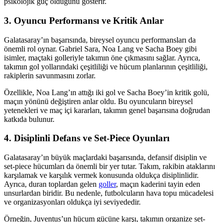
psikolojik güç olduğunu gösterir.
3. Oyuncu Performansı ve Kritik Anlar
Galatasaray’ın başarısında, bireysel oyuncu performansları da
önemli rol oynar. Gabriel Sara, Noa Lang ve Sacha Boey gibi
isimler, maçtaki golleriyle takımın öne çıkmasını sağlar. Ayrıca,
takımın gol yollarındaki çeşitliliği ve hücum planlarının çeşitliliği,
rakiplerin savunmasını zorlar.
Özellikle, Noa Lang’ın attığı iki gol ve Sacha Boey’in kritik golü,
maçın yönünü değiştiren anlar oldu. Bu oyuncuların bireysel
yetenekleri ve maç içi kararları, takımın genel başarısına doğrudan
katkıda bulunur.
4. Disiplinli Defans ve Set-Piece Oyunları
Galatasaray’ın büyük maçlardaki başarısında, defansif disiplin ve
set-piece hücumları da önemli bir yer tutar. Takım, rakibin ataklarını
karşılamak ve karşılık vermek konusunda oldukça disiplinlidir.
Ayrıca, duran toplardan gelen
goller
, maçın kaderini tayin eden
unsurlardan biridir. Bu nedenle, futbolcuların hava topu mücadelesi
ve organizasyonları oldukça iyi seviyededir.
Örneğin, Juventus’un hücum gücüne karşı, takımın organize set-