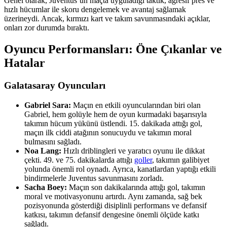
Genel olarak, Juventus’un maçta uyguladığı taktik, agresif pres ve
hızlı hücumlar ile skoru dengelemek ve avantaj sağlamak
üzerineydi. Ancak, kırmızı kart ve takım savunmasındaki açıklar,
onları zor durumda bıraktı.
Oyuncu Performansları: Öne Çıkanlar ve
Hatalar
Galatasaray Oyuncuları
Gabriel Sara:
Maçın en etkili oyuncularından biri olan
Gabriel, hem golüyle hem de oyun kurmadaki başarısıyla
takımın hücum yükünü üstlendi. 15. dakikada attığı gol,
maçın ilk ciddi atağının sonucuydu ve takımın moral
bulmasını sağladı.
Noa Lang:
Hızlı driblingleri ve yaratıcı oyunu ile dikkat
çekti. 49. ve 75. dakikalarda attığı
goller
, takımın galibiyet
yolunda önemli rol oynadı. Ayrıca, kanatlardan yaptığı etkili
bindirmelerle Juventus savunmasını zorladı.
Sacha Boey:
Maçın son dakikalarında attığı gol, takımın
moral ve motivasyonunu artırdı. Aynı zamanda, sağ bek
pozisyonunda gösterdiği disiplinli performans ve defansif
katkısı, takımın defansif dengesine önemli ölçüde katkı
sağladı.