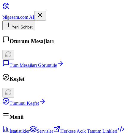
bilgesam.com AI
Yeni Sohbet
Oturum Mesajları
Tüm Mesajları Görüntüle
Keşfet
Tümünü Keşfet
Menü
İstatistikler
Servisler
Herkese Açık Tanıtım Linkleri