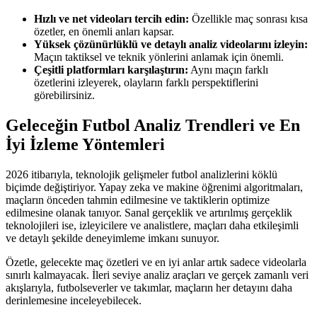
Hızlı ve net videoları tercih edin:
Özellikle maç sonrası kısa
özetler, en önemli anları kapsar.
Yüksek çözünürlüklü ve detaylı analiz videolarını izleyin:
Maçın taktiksel ve teknik yönlerini anlamak için önemli.
Çeşitli platformları karşılaştırın:
Aynı maçın farklı
özetlerini izleyerek, olayların farklı perspektiflerini
görebilirsiniz.
Geleceğin Futbol Analiz Trendleri ve En
İyi İzleme Yöntemleri
2026 itibarıyla, teknolojik gelişmeler futbol analizlerini köklü
biçimde değiştiriyor. Yapay zeka ve makine öğrenimi algoritmaları,
maçların önceden tahmin edilmesine ve taktiklerin optimize
edilmesine olanak tanıyor. Sanal gerçeklik ve artırılmış gerçeklik
teknolojileri ise, izleyicilere ve analistlere, maçları daha etkileşimli
ve detaylı şekilde deneyimleme imkanı sunuyor.
Özetle, gelecekte maç özetleri ve en iyi anlar artık sadece videolarla
sınırlı kalmayacak. İleri seviye analiz araçları ve gerçek zamanlı veri
akışlarıyla, futbolseverler ve takımlar, maçların her detayını daha
derinlemesine inceleyebilecek.