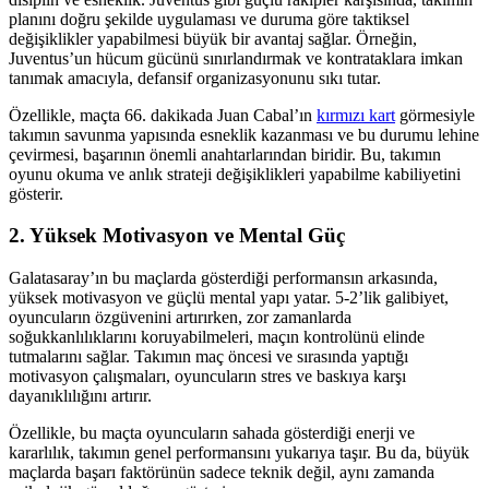
planını doğru şekilde uygulaması ve duruma göre taktiksel
değişiklikler yapabilmesi büyük bir avantaj sağlar. Örneğin,
Juventus’un hücum gücünü sınırlandırmak ve kontrataklara imkan
tanımak amacıyla, defansif organizasyonunu sıkı tutar.
Özellikle, maçta 66. dakikada Juan Cabal’ın
kırmızı kart
görmesiyle
takımın savunma yapısında esneklik kazanması ve bu durumu lehine
çevirmesi, başarının önemli anahtarlarından biridir. Bu, takımın
oyunu okuma ve anlık strateji değişiklikleri yapabilme kabiliyetini
gösterir.
2. Yüksek Motivasyon ve Mental Güç
Galatasaray’ın bu maçlarda gösterdiği performansın arkasında,
yüksek motivasyon ve güçlü mental yapı yatar. 5-2’lik galibiyet,
oyuncuların özgüvenini artırırken, zor zamanlarda
soğukkanlılıklarını koruyabilmeleri, maçın kontrolünü elinde
tutmalarını sağlar. Takımın maç öncesi ve sırasında yaptığı
motivasyon çalışmaları, oyuncuların stres ve baskıya karşı
dayanıklılığını artırır.
Özellikle, bu maçta oyuncuların sahada gösterdiği enerji ve
kararlılık, takımın genel performansını yukarıya taşır. Bu da, büyük
maçlarda başarı faktörünün sadece teknik değil, aynı zamanda