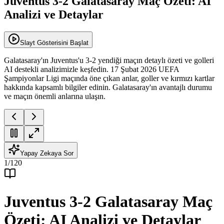
Juventus 3-2 Galatasaray Maç Özeti: AI
Analizi ve Detaylar
Slayt Gösterisini Başlat
Galatasaray'ın Juventus'u 3-2 yendiği maçın detaylı özeti ve golleri
AI destekli analizimizle keşfedin. 17 Şubat 2026 UEFA
Şampiyonlar Ligi maçında öne çıkan anlar, goller ve kırmızı kartlar
hakkında kapsamlı bilgiler edinin. Galatasaray'ın avantajlı durumu
ve maçın önemli anlarına ulaşın.
Yapay Zekaya Sor
1
/
120
Juventus 3-2 Galatasaray Maç
Özeti: AI Analizi ve Detaylar