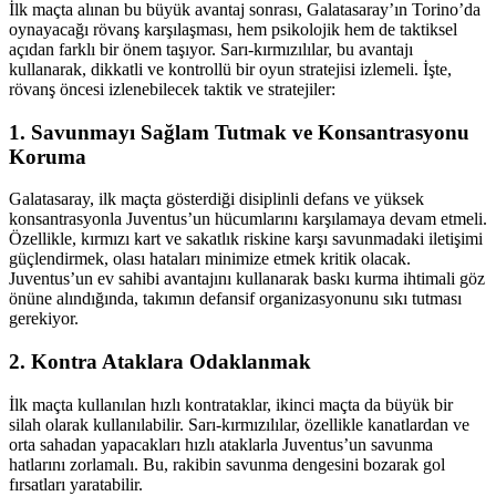
İlk maçta alınan bu büyük avantaj sonrası, Galatasaray’ın Torino’da
oynayacağı rövanş karşılaşması, hem psikolojik hem de taktiksel
açıdan farklı bir önem taşıyor. Sarı-kırmızılılar, bu avantajı
kullanarak, dikkatli ve kontrollü bir oyun stratejisi izlemeli. İşte,
rövanş öncesi izlenebilecek taktik ve stratejiler:
1. Savunmayı Sağlam Tutmak ve Konsantrasyonu
Koruma
Galatasaray, ilk maçta gösterdiği disiplinli defans ve yüksek
konsantrasyonla Juventus’un hücumlarını karşılamaya devam etmeli.
Özellikle, kırmızı kart ve sakatlık riskine karşı savunmadaki iletişimi
güçlendirmek, olası hataları minimize etmek kritik olacak.
Juventus’un ev sahibi avantajını kullanarak baskı kurma ihtimali göz
önüne alındığında, takımın defansif organizasyonunu sıkı tutması
gerekiyor.
2. Kontra Ataklara Odaklanmak
İlk maçta kullanılan hızlı kontrataklar, ikinci maçta da büyük bir
silah olarak kullanılabilir. Sarı-kırmızılılar, özellikle kanatlardan ve
orta sahadan yapacakları hızlı ataklarla Juventus’un savunma
hatlarını zorlamalı. Bu, rakibin savunma dengesini bozarak gol
fırsatları yaratabilir.