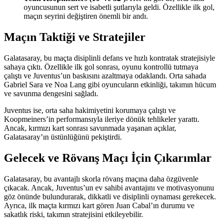
oyuncusunun sert ve isabetli şutlarıyla geldi. Özellikle ilk gol,
maçın seyrini değiştiren önemli bir andı.
Maçın Taktiği ve Stratejiler
Galatasaray, bu maçta disiplinli defans ve hızlı kontratak stratejisiyle
sahaya çıktı. Özellikle ilk gol sonrası, oyunu kontrollü tutmaya
çalıştı ve Juventus’un baskısını azaltmaya odaklandı. Orta sahada
Gabriel Sara ve Noa Lang gibi oyuncuların etkinliği, takımın hücum
ve savunma dengesini sağladı.
Juventus ise, orta saha hakimiyetini korumaya çalıştı ve
Koopmeiners’in performansıyla ileriye dönük tehlikeler yarattı.
Ancak, kırmızı kart sonrası savunmada yaşanan açıklar,
Galatasaray’ın üstünlüğünü pekiştirdi.
Gelecek ve Rövanş Maçı İçin Çıkarımlar
Galatasaray, bu avantajlı skorla rövanş maçına daha özgüvenle
çıkacak. Ancak, Juventus’un ev sahibi avantajını ve motivasyonunu
göz önünde bulundurarak, dikkatli ve disiplinli oynaması gerekecek.
Ayrıca, ilk maçta kırmızı kart gören Juan Cabal’ın durumu ve
sakatlık riski, takımın stratejisini etkileyebilir.