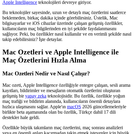
Apple Intelligence
teknolojileri devreye giriyor.
Bu teknolojiler sayesinde, uzun ve detaylı maç özetlerini saatlerce
beklemeden, birkaç dakika içinde görebilirsiniz. Üstelik, Mac
bilgisayarlar ve iOS cihazlar üzerinde çalışan gelişmiş özellikler,
kullanıcıların maç bilgilerinden en iyi şekilde faydalanmasını
sağlıyor. Peki, bu özellikler nasıl kullanılır ve en verimli şekilde nasıl
takip edebilirsiniz? İşte detaylar.
Mac Ozetleri ve Apple Intelligence ile
Maç Özetlerini Hızla Alma
Mac Ozetleri Nedir ve Nasıl Çalışır?
Mac ozeti, Apple Intelligence özelliğiyle entegre çalışan, sesli arama
kayıtları, bildirimler ve mesajların otomatik özetlerini oluşturan
gelişmiş bir
yapay zeka
teknolojisidir. Bu özellik, özellikle yoğun
maç trafiği ve bildirim alanında, kullanıcıların önemli detaylara
hızlıca ulaşmasını sağlar. Apple'ın
macOS
2026 güncellemeleriyle
birlikte beta aşamasında olan bu özellik, Türkçe dahil 17 dili
destekler hale geldi.
Özellikle büyük takımların maç özetlerini, maç sonrası analizleri
veya en önemli anları kaçırmadan takip etmek isteyenler için büyük