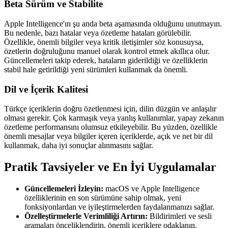
Beta Sürüm ve Stabilite
Apple Intelligence'ın şu anda beta aşamasında olduğunu unutmayın.
Bu nedenle, bazı hatalar veya özetleme hataları görülebilir.
Özellikle, önemli bilgiler veya kritik iletişimler söz konusuysa,
özetlerin doğruluğunu manuel olarak kontrol etmek akıllıca olur.
Güncellemeleri takip ederek, hataların giderildiği ve özelliklerin
stabil hale getirildiği yeni sürümleri kullanmak da önemli.
Dil ve İçerik Kalitesi
Türkçe içeriklerin doğru özetlenmesi için, dilin düzgün ve anlaşılır
olması gerekir. Çok karmaşık veya yanlış kullanımlar, yapay zekanın
özetleme performansını olumsuz etkileyebilir. Bu yüzden, özellikle
önemli mesajlar veya bilgiler içeren içeriklerde, açık ve net bir dil
kullanmak, daha iyi sonuçlar alınmasını sağlar.
Pratik Tavsiyeler ve En İyi Uygulamalar
Güncellemeleri İzleyin:
macOS ve Apple Intelligence
özelliklerinin en son sürümüne sahip olmak, yeni
fonksiyonlardan ve iyileştirmelerden faydalanmanızı sağlar.
Özelleştirmelerle Verimliliği Artırın:
Bildirimleri ve sesli
aramaları önceliklendirin, önemli içeriklere odaklanın.