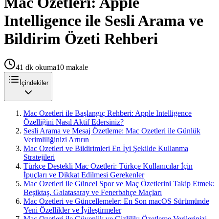
Mac Ozetleri: Apple
Intelligence ile Sesli Arama ve
Bildirim Özeti Rehberi
41
dk okuma
10
makale
İçindekiler
Mac Ozetleri ile Başlangıç Rehberi: Apple Intelligence
Özelliğini Nasıl Aktif Edersiniz?
Sesli Arama ve Mesaj Özetleme: Mac Ozetleri ile Günlük
Verimliliğinizi Artırın
Mac Ozetleri ve Bildirimleri En İyi Şekilde Kullanma
Stratejileri
Türkçe Destekli Mac Ozetleri: Türkçe Kullanıcılar İçin
İpuçları ve Dikkat Edilmesi Gerekenler
Mac Ozetleri ile Güncel Spor ve Maç Özetlerini Takip Etmek:
Beşiktaş, Galatasaray ve Fenerbahçe Maçları
Mac Ozetleri ve Güncellemeler: En Son macOS Sürümünde
Yeni Özellikler ve İyileştirmeler
Mac Ozetleri ile Güvenlik ve Gizlilik: Özetleme Verilerinizi