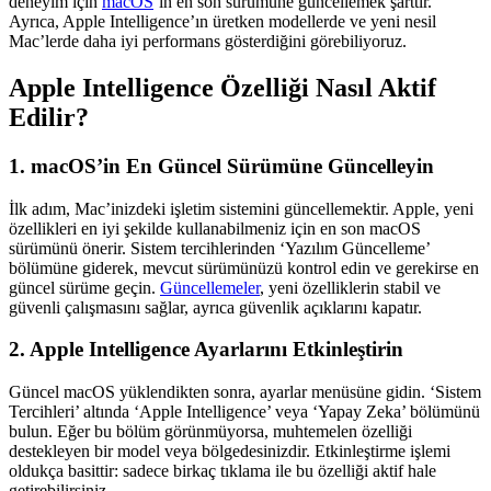
deneyim için
macOS
’in en son sürümüne güncellemek şarttır.
Ayrıca, Apple Intelligence’ın üretken modellerde ve yeni nesil
Mac’lerde daha iyi performans gösterdiğini görebiliyoruz.
Apple Intelligence Özelliği Nasıl Aktif
Edilir?
1. macOS’in En Güncel Sürümüne Güncelleyin
İlk adım, Mac’inizdeki işletim sistemini güncellemektir. Apple, yeni
özellikleri en iyi şekilde kullanabilmeniz için en son macOS
sürümünü önerir. Sistem tercihlerinden ‘Yazılım Güncelleme’
bölümüne giderek, mevcut sürümünüzü kontrol edin ve gerekirse en
güncel sürüme geçin.
Güncellemeler
, yeni özelliklerin stabil ve
güvenli çalışmasını sağlar, ayrıca güvenlik açıklarını kapatır.
2. Apple Intelligence Ayarlarını Etkinleştirin
Güncel macOS yüklendikten sonra, ayarlar menüsüne gidin. ‘Sistem
Tercihleri’ altında ‘Apple Intelligence’ veya ‘Yapay Zeka’ bölümünü
bulun. Eğer bu bölüm görünmüyorsa, muhtemelen özelliği
destekleyen bir model veya bölgedesinizdir. Etkinleştirme işlemi
oldukça basittir: sadece birkaç tıklama ile bu özelliği aktif hale
getirebilirsiniz.