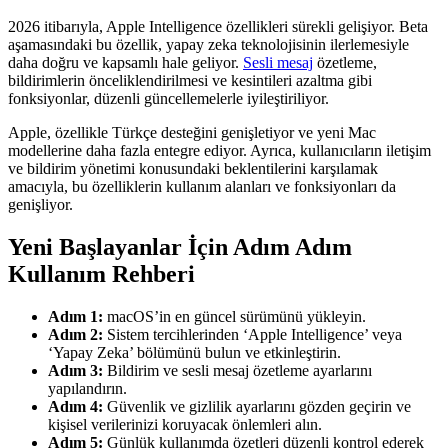
2026 itibarıyla, Apple Intelligence özellikleri sürekli gelişiyor. Beta
aşamasındaki bu özellik, yapay zeka teknolojisinin ilerlemesiyle
daha doğru ve kapsamlı hale geliyor.
Sesli mesaj
özetleme,
bildirimlerin önceliklendirilmesi ve kesintileri azaltma gibi
fonksiyonlar, düzenli güncellemelerle iyileştiriliyor.
Apple, özellikle Türkçe desteğini genişletiyor ve yeni Mac
modellerine daha fazla entegre ediyor. Ayrıca, kullanıcıların iletişim
ve bildirim yönetimi konusundaki beklentilerini karşılamak
amacıyla, bu özelliklerin kullanım alanları ve fonksiyonları da
genişliyor.
Yeni Başlayanlar İçin Adım Adım
Kullanım Rehberi
Adım 1:
macOS’in en güncel sürümünü yükleyin.
Adım 2:
Sistem tercihlerinden ‘Apple Intelligence’ veya
‘Yapay Zeka’ bölümünü bulun ve etkinleştirin.
Adım 3:
Bildirim ve sesli mesaj özetleme ayarlarını
yapılandırın.
Adım 4:
Güvenlik ve gizlilik ayarlarını gözden geçirin ve
kişisel verilerinizi koruyacak önlemleri alın.
Adım 5:
Günlük kullanımda özetleri düzenli kontrol ederek