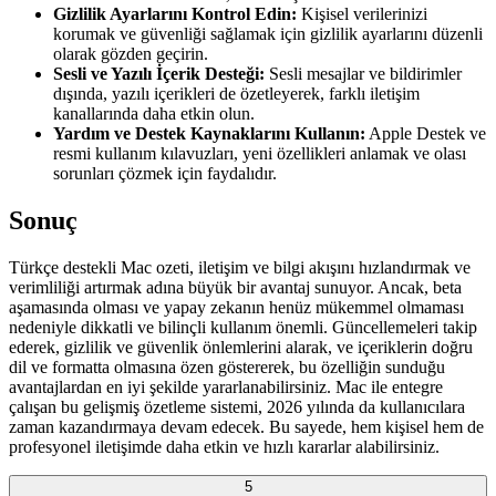
Gizlilik Ayarlarını Kontrol Edin:
Kişisel verilerinizi
korumak ve güvenliği sağlamak için gizlilik ayarlarını düzenli
olarak gözden geçirin.
Sesli ve Yazılı İçerik Desteği:
Sesli mesajlar ve bildirimler
dışında, yazılı içerikleri de özetleyerek, farklı iletişim
kanallarında daha etkin olun.
Yardım ve Destek Kaynaklarını Kullanın:
Apple Destek ve
resmi kullanım kılavuzları, yeni özellikleri anlamak ve olası
sorunları çözmek için faydalıdır.
Sonuç
Türkçe destekli Mac ozeti, iletişim ve bilgi akışını hızlandırmak ve
verimliliği artırmak adına büyük bir avantaj sunuyor. Ancak, beta
aşamasında olması ve yapay zekanın henüz mükemmel olmaması
nedeniyle dikkatli ve bilinçli kullanım önemli. Güncellemeleri takip
ederek, gizlilik ve güvenlik önlemlerini alarak, ve içeriklerin doğru
dil ve formatta olmasına özen göstererek, bu özelliğin sunduğu
avantajlardan en iyi şekilde yararlanabilirsiniz. Mac ile entegre
çalışan bu gelişmiş özetleme sistemi, 2026 yılında da kullanıcılara
zaman kazandırmaya devam edecek. Bu sayede, hem kişisel hem de
profesyonel iletişimde daha etkin ve hızlı kararlar alabilirsiniz.
5