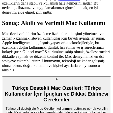
özelliklerin daha stabil ve kullanışlı hale gelmesini sağlar. Bu
nedenle, cihazınızı ve uygulamalarınızı güncel tutmak, en iyi
deneyimi elde etmek için şarttır.
Sonuç: Akıllı ve Verimli Mac Kullanımı
Mac özeti ve bildirim özetleme özellikleri, iletişimi yönetmek ve
zaman kazanmak isteyen kullanıcılar için büyük avantajlar sunar.
Apple Intelligence’ın gelişmiş yapay zeka teknolojileriyle, bu
özellikleri doğru kullanmak, günlük hayatınızı ve iş süreçlerinizi
kolaylaştırır. Güncel macOS sürümüne sahip olmak, özelleştirmeleri
dikkatle yapmak ve düzenli kontrol ile, Mac deneyiminizi en üst
seviyeye çıkarabilirsiniz. Unutmayın, teknoloji ne kadar gelişmiş
olursa olsun, doğru kullanım ve kişisel ayarlarla en iyi sonucu
alırsınız.
4
Türkçe Destekli Mac Ozetleri: Türkçe
Kullanıcılar İçin İpuçları ve Dikkat Edilmesi
Gerekenler
Türkçe dil desteğiyle Mac Ozetleri kullanımını optimize etmek ve dilin
getirdiği avantajlar ile olası sınırlamaları ele alan kapsamlı bir rehber.