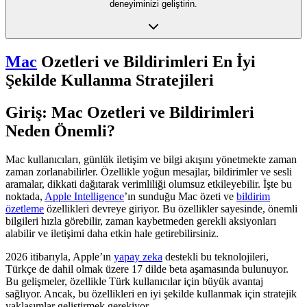
deneyiminizi geliştirin.
Mac
Ozetleri ve Bildirimleri En İyi
Şekilde Kullanma Stratejileri
Giriş: Mac Ozetleri ve Bildirimleri
Neden Önemli?
Mac kullanıcıları, günlük iletişim ve bilgi akışını yönetmekte zaman
zaman zorlanabilirler. Özellikle yoğun mesajlar, bildirimler ve sesli
aramalar, dikkati dağıtarak verimliliği olumsuz etkileyebilir. İşte bu
noktada,
Apple Intelligence
’ın sunduğu Mac özeti ve
bildirim
özetleme
özellikleri devreye giriyor. Bu özellikler sayesinde, önemli
bilgileri hızla görebilir, zaman kaybetmeden gerekli aksiyonları
alabilir ve iletişimi daha etkin hale getirebilirsiniz.
2026 itibarıyla, Apple’ın
yapay zeka
destekli bu teknolojileri,
Türkçe de dahil olmak üzere 17 dilde beta aşamasında bulunuyor.
Bu gelişmeler, özellikle Türk kullanıcılar için büyük avantaj
sağlıyor. Ancak, bu özellikleri en iyi şekilde kullanmak için stratejik
yaklaşımlar geliştirmek gerekiyor.