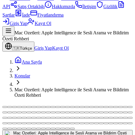
API
Satış Ortaklığı
Hakkımızda
İletişim
Gizlilik
Şartlar
İade
Fiyatlandırma
Giriş Yap
Kayıt Ol
Mac Ozetleri: Apple Intelligence ile Sesli Arama ve Bildirim
Özeti Rehberi
Giriş Yap
Kayıt Ol
🇹🇷
Türkçe
Ana Sayfa
Konular
Mac Ozetleri: Apple Intelligence ile Sesli Arama ve Bildirim
Özeti Rehberi