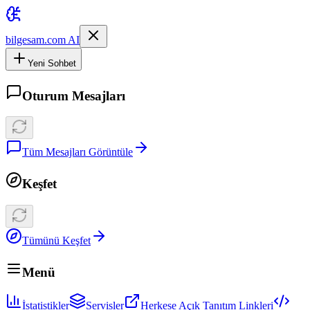
bilgesam.com AI
Yeni Sohbet
Oturum Mesajları
Tüm Mesajları Görüntüle
Keşfet
Tümünü Keşfet
Menü
İstatistikler
Servisler
Herkese Açık Tanıtım Linkleri