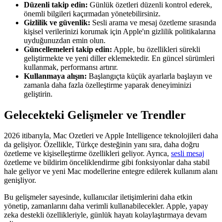
Düzenli takip edin:
Günlük özetleri düzenli kontrol ederek,
önemli bilgileri kaçırmadan yönetebilirsiniz.
Gizlilik ve güvenlik:
Sesli arama ve mesaj özetleme sırasında
kişisel verilerinizi korumak için Apple'ın gizlilik politikalarına
uyduğunuzdan emin olun.
Güncellemeleri takip edin:
Apple, bu özellikleri sürekli
geliştirmekte ve yeni diller eklemektedir. En güncel sürümleri
kullanmak, performansı artırır.
Kullanmaya alışın:
Başlangıçta küçük ayarlarla başlayın ve
zamanla daha fazla özelleştirme yaparak deneyiminizi
geliştirin.
Gelecekteki Gelişmeler ve Trendler
2026 itibarıyla, Mac Ozetleri ve Apple Intelligence teknolojileri daha
da gelişiyor. Özellikle, Türkçe desteğinin yanı sıra, daha doğru
özetleme ve kişiselleştirme özellikleri geliyor. Ayrıca,
sesli mesaj
özetleme ve bildirim önceliklendirme gibi fonksiyonlar daha stabil
hale geliyor ve yeni Mac modellerine entegre edilerek kullanım alanı
genişliyor.
Bu gelişmeler sayesinde, kullanıcılar iletişimlerini daha etkin
yönetip, zamanlarını daha verimli kullanabilecekler. Apple, yapay
zeka destekli özellikleriyle, günlük hayatı kolaylaştırmaya devam