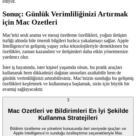
ediyor.
Sonuç: Günlük Verimliliğinizi Artırmak
için Mac Ozetleri
Mac'teki sesli arama ve mesaj özetleme özellikleri, yoğun iletişim
trafiği altında bile önemli bilgileri hızlıca yakalamayı sağlar. Apple
Intelligence'ın gelişmiş yapay zeka teknolojileriyle desteklenen bu
özellikler, zaman kazandırır ve iletişimleri daha etkin yönetmenize
yardımcı olur.
İster iş hayatında, ister kişisel yaşamda olsun, bu pratik araçları
kullanarak hem dikkatinizi dağıtan unsurları azaltabilir hem de
günlük verimliliğinizi artırabilirsiniz. Mac'inizin sunduğu bu gelişmiş
özellikleri keşfetmek ve kullanmaya başlamak, sizin için büyük bir
avantaj sağlayacaktır.
3
Mac Ozetleri ve Bildirimleri En İyi Şekilde
Kullanma Stratejileri
Bildirim özetleme ve yönetimi konusunda ileri seviyede ipuçları ve
Apple Intelligence’ın sunduğu özelleştirme seçenekleriyle Mac