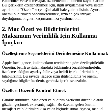
Bildirimler ve sesli mesajlar, özetlemenin en önemli kaynaklarıdır.
Bu içeriklerin özetlenebilmesi için, ilgili uygulamalar veya sistem
ayarlarında "Özetle" seçeneğini aktif hale getirmelisiniz. Ayrıca,
önemli bildirimleri önceliklendirmek, sizin en çok ihtiyaç
duyduğunuz bilgileri kaçırmamanıza yardımcı olur.
2. Mac Özeti ve Bildirimlerini
Maksimum Verimlilik İçin Kullanma
İpuçları
Özelleştirme Seçeneklerini Derinlemesine Kullanmak
Apple Intelligence, kullanıcıların tercihlerine göre özelleştirilebilir.
Örneğin; belirli uygulamalardaki bildirimleri önceliklendirebilir,
özetleme sıklığını ayarlayabilir veya belirli içerik türlerini hariç
tutabilirsiniz. Bu sayede, sadece sizin ilgilendiğiniz ve önemli
saydığınız bilgiler özetlenir, gereksiz içerik ise azaltılır.
Özetleri Düzenli Kontrol Etmek
Günlük rutininize, Mac özeti ve bildirim özetlerini düzenli olarak
gözden geçirmek ek avantaj sağlar. Bu özetler, gelen önemli
mesajları ve bildirimleri kısa ve öz biçimde sunar. Ayrıca, manuel