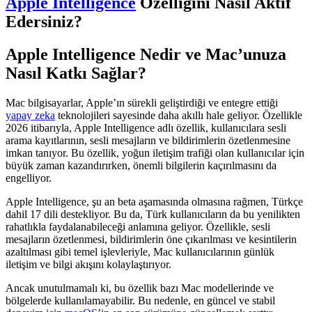
Apple Intelligence
Özelliğini Nasıl Aktif
Edersiniz?
Apple Intelligence Nedir ve Mac’unuza
Nasıl Katkı Sağlar?
Mac bilgisayarlar, Apple’ın sürekli geliştirdiği ve entegre ettiği
yapay zeka
teknolojileri sayesinde daha akıllı hale geliyor. Özellikle
2026 itibarıyla, Apple Intelligence adlı özellik, kullanıcılara sesli
arama kayıtlarının, sesli mesajların ve bildirimlerin özetlenmesine
imkan tanıyor. Bu özellik, yoğun iletişim trafiği olan kullanıcılar için
büyük zaman kazandırırken, önemli bilgilerin kaçırılmasını da
engelliyor.
Apple Intelligence, şu an beta aşamasında olmasına rağmen, Türkçe
dahil 17 dili destekliyor. Bu da, Türk kullanıcıların da bu yenilikten
rahatlıkla faydalanabileceği anlamına geliyor. Özellikle, sesli
mesajların özetlenmesi, bildirimlerin öne çıkarılması ve kesintilerin
azaltılması gibi temel işlevleriyle, Mac kullanıcılarının günlük
iletişim ve bilgi akışını kolaylaştırıyor.
Ancak unutulmamalı ki, bu özellik bazı Mac modellerinde ve
bölgelerde kullanılamayabilir. Bu nedenle, en güncel ve stabil