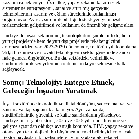
kazanması bekleniyor. Özellikle, yapay zekanın karar destek
sistemlerine entegrasyonu, sanal ve artırılmış gerçeklik
teknolojilerinin tasarım ve eğitim süreçlerinde kullanılması
öngörülüyor. Ayrıca, sürdürülebilirliği destekleyen yeni nesil
malzemelerin geliştirilmesi ve kullanımı da önemli bir gelişme alanı.
Türkiye’de inşaat sektörünün, teknolojik dönüşümle birlikte, hem
yurtiçi projelerde hem de yurt dışı projelerde rekabet gücünü
artırması bekleniyor. 2027-2029 döneminde, sektörün yıllık ortalama
%3,8 büyümesi ve inovatif teknolojilerin sektör genelinde standart
hale gelmesi öngörülüyor. Bu da, sektördeki verimlilik ve
sürdürülebilirlik seviyelerinin ciddi anlamda yükselmesine katkı
sağlayacak.
Sonuç: Teknolojiyi Entegre Etmek,
Geleceğin İnşaatını Yaratmak
İnşaat sektöründe teknolojik ve dijital dönüşüm, sadece maliyet ve
zaman avantajı sağlamakla kalmıyor. Aynı zamanda,
sürdürülebilirlik, güvenlik ve kalite standartlarını yükseltiyor.
Türkiye’nin inşaat sektörü, 2025 ve 2026 yıllarında büyüme ve
gelişme açısından oldukça avantajlı konumda. BIM, yapay zeka ve
otomasyon teknolojileri, bu büyümenin temel belirleyicileri olacak.
Sektör paydaşları, bu gelişmelere uyum sağlayarak, rekabet