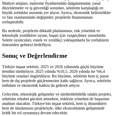
Maliyet artışları, malzeme fiyatlarındaki dalgalanmalar, yasal
düzenlemeler ve iş güvenliği sorunları, sektörün karşılaştığı en
büyük zorluklar arasında yer alıyor. Ayrıca, ekonomik belirsizlikler
ve faiz oranlarındaki değişimler, projelerin finansmanını
zorlaştırabilir.
Bu nedenle, projelerin dikkatli planlanması, risk yönetimi ve
teknolojik yeniliklere uyum, başarı için vazgeçilmez unsurlardır.
Sektör oyuncuları, esnek ve yenilikçi yaklaşımlarla bu zorlukların
üstesinden gelmeyi hedefliyor.
Sonuç ve Değerlendirme
Türkiye inşaat sektörü, 2025 ve 2026 yıllarında güçlü büyüme
trendini sürdürüyor. 2025 yılında %10,5, 2026 yılında ise %6,4
büyüme oranları öngörülüyor. Bu büyüme, sektörün hem iç pazar
hem de dış projelerle güçlenmesine katkı sağlıyor. Ayrıca, sektörün
istihdam ve ekonomik katkısı da giderek artıyor.
Gelecekte, teknolojik gelişmeler ve sürdürülebilirlik odaklı projeler,
sektörün rekabet gücünü artırırken, risklerin yönetimi de başarının
anahtarı olacaktır. Türkiye'nin inşaat sektörü, hem iç dinamikleri
hem de uluslararası projeleriyle, ülke ekonomisinin gelişiminde
kritik bir rol oynamaya devam edecektir.