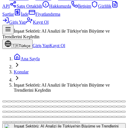
API
Satış Ortaklığı
Hakkımızda
İletişim
Gizlilik
Şartlar
İade
Fiyatlandırma
Giriş Yap
Kayıt Ol
İnşaat Sektörü: AI Analizi ile Türkiye'nin Büyüme ve
Trendlerini Keşfedin
Giriş Yap
Kayıt Ol
🇹🇷
Türkçe
Ana Sayfa
Konular
İnşaat Sektörü: AI Analizi ile Türkiye'nin Büyüme ve
Trendlerini Keşfedin