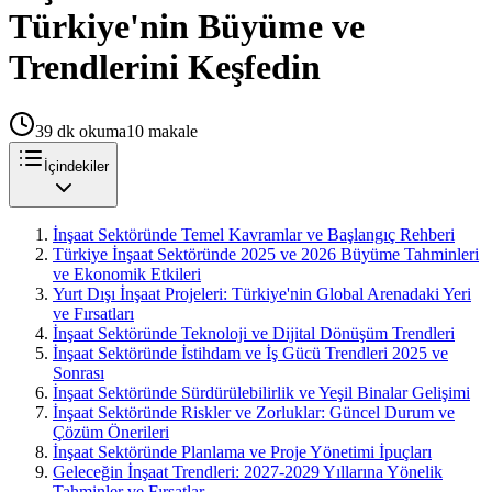
Türkiye'nin Büyüme ve
Trendlerini Keşfedin
39
dk okuma
10
makale
İçindekiler
İnşaat Sektöründe Temel Kavramlar ve Başlangıç Rehberi
Türkiye İnşaat Sektöründe 2025 ve 2026 Büyüme Tahminleri
ve Ekonomik Etkileri
Yurt Dışı İnşaat Projeleri: Türkiye'nin Global Arenadaki Yeri
ve Fırsatları
İnşaat Sektöründe Teknoloji ve Dijital Dönüşüm Trendleri
İnşaat Sektöründe İstihdam ve İş Gücü Trendleri 2025 ve
Sonrası
İnşaat Sektöründe Sürdürülebilirlik ve Yeşil Binalar Gelişimi
İnşaat Sektöründe Riskler ve Zorluklar: Güncel Durum ve
Çözüm Önerileri
İnşaat Sektöründe Planlama ve Proje Yönetimi İpuçları
Geleceğin İnşaat Trendleri: 2027-2029 Yıllarına Yönelik
Tahminler ve Fırsatlar