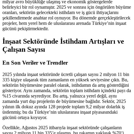
milyar avro büyüklüğe ulaşmış ve ekonomik göstergelerde
belirleyici bir rol oynamıştır. 2025 ve sonrası için öngörülen büyüme
oranları, sektörün gelecekteki istihdam ve iş gücü ihtiyaçlarını
şekillendirmede anahtar rol oynuyor. Bu dönemde gerçekleştirilecek
projeler, hem yerel hem de uluslararası arenada Türkiye’nin inşaat
gücünü pekiştirmektedir.
İnşaat Sektöründe İstihdam Artışları ve
Çalışan Sayısı
En Son Veriler ve Trendler
2025 yılında inşaat sektöründe ücretli çalışan sayısı 2 milyon 11 bin
335 kişiye ulaşarak tüm zamanların en yüksek seviyesine çıktı. Bu,
sektörün büyümesine paralel olarak, istihdamın da artış gösterdiğini
gösteriyor. Aynı zamanda, sektörün toplam istihdam içindeki payı da
%15 civarında seyrediyor. Bu artış, yalnızca yerel değil, aynı
zamanda yurt dışı projelerin de büyümesine bağlıdır. Sektör, 2025
yılının ilk dokuz ayında 128 projede toplam 9,2 milyar dolarlık iş
üstlenmiş; bu da Türkiye’nin uluslararası inşaat piyasasındaki
gücünü ortaya koyuyor.
Özellikle, Ağustos 2025 itibarıyla inşaat sektöründe çalışanların
sayısı 2 milyon 11 bin 335’e ulaşmış, bu rakamın yaklaşık %70’i