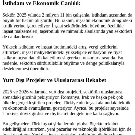
İstihdam ve Ekonomik Canlılık
Sektör, 2025 yılında 2 milyon 11 bin çalışanla, istihdam açısından da
büyük bir hacim oluşturdu. Bu rakam, inşaatın ekonomik döngüdeki
kritik yerine işaret ediyor. İnşaat sektöründeki büyüme, özellikle
inşaat malzemeleri, taşeronluk ve mimarlık alanlarında yan sektörleri
de canlandırıyor.
Yüksek istihdam ve inşaat üretimindeki artış, vergi gelirlerini
artırırken, inşaat maliyetlerindeki yükseliş de enflasyon ve fiyat
istikrarı açısından dikkat edilmesi gereken unsurlar arasında. Bu
nedenle, sektörün sürdürülebilir büyüme ve denge politikalarıyla
desteklenmesi önemlidir.
Yurt Dışı Projeler ve Uluslararası Rekabet
2025 ve 2026 yıllarında yurt dışı projeleri, sektörün uluslararası
arenadaki gücünü pekiştiriyor. Romanya, Irak ve başka pek çok
ülkede gerçekleştirilen projeler, Türkiye'nin inşaat alanındaki teknik
ve ekonomik avantajlarını gösteriyor. Ayrıca, bu projeler sayesinde
Türkiye, döviz girdisi ve dış ticaret dengelerine katkı sağlıyor.
Bu gelişmeler, Türk inşaat şirketlerinin global ölçekte rekabet
edebilirliğini artırırken, yeni pazarlar ve teknolojik işbirlikleri için de
fırsat yaratıyor. Yurt dışı inşaat projeleri, sektörün büyüme hızını