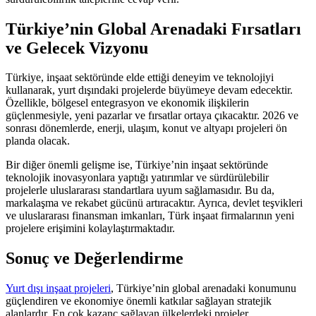
Türkiye’nin Global Arenadaki Fırsatları
ve Gelecek Vizyonu
Türkiye, inşaat sektöründe elde ettiği deneyim ve teknolojiyi
kullanarak, yurt dışındaki projelerde büyümeye devam edecektir.
Özellikle, bölgesel entegrasyon ve ekonomik ilişkilerin
güçlenmesiyle, yeni pazarlar ve fırsatlar ortaya çıkacaktır. 2026 ve
sonrası dönemlerde, enerji, ulaşım, konut ve altyapı projeleri ön
planda olacak.
Bir diğer önemli gelişme ise, Türkiye’nin inşaat sektöründe
teknolojik inovasyonlara yaptığı yatırımlar ve sürdürülebilir
projelerle uluslararası standartlara uyum sağlamasıdır. Bu da,
markalaşma ve rekabet gücünü artıracaktır. Ayrıca, devlet teşvikleri
ve uluslararası finansman imkanları, Türk inşaat firmalarının yeni
projelere erişimini kolaylaştırmaktadır.
Sonuç ve Değerlendirme
Yurt dışı inşaat projeleri
, Türkiye’nin global arenadaki konumunu
güçlendiren ve ekonomiye önemli katkılar sağlayan stratejik
alanlardır. En çok kazanç sağlayan ülkelerdeki projeler,