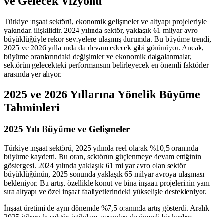
ve Gelecek Vizyonu
Türkiye inşaat sektörü, ekonomik gelişmeler ve altyapı projeleriyle
yakından ilişkilidir. 2024 yılında sektör, yaklaşık 61 milyar avro
büyüklüğüyle rekor seviyelere ulaşmış durumda. Bu büyüme trendi,
2025 ve 2026 yıllarında da devam edecek gibi görünüyor. Ancak,
büyüme oranlarındaki değişimler ve ekonomik dalgalanmalar,
sektörün gelecekteki performansını belirleyecek en önemli faktörler
arasında yer alıyor.
2025 ve 2026 Yıllarına Yönelik Büyüme
Tahminleri
2025 Yılı Büyüme ve Gelişmeler
Türkiye inşaat sektörü, 2025 yılında reel olarak %10,5 oranında
büyüme kaydetti. Bu oran, sektörün güçlenmeye devam ettiğinin
göstergesi. 2024 yılında yaklaşık 61 milyar avro olan sektör
büyüklüğünün, 2025 sonunda yaklaşık 65 milyar avroya ulaşması
bekleniyor. Bu artış, özellikle konut ve bina inşaatı projelerinin yanı
sıra altyapı ve özel inşaat faaliyetlerindeki yükselişle destekleniyor.
İnşaat üretimi de aynı dönemde %7,5 oranında artış gösterdi. Aralık
2025 itibarıyla sektör, istihdam açısından da önemli bir kırılım