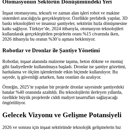
Otomasyonun Sektörün Dönüşümündeki Yeri
İnşaat otomasyonu, tekrarlı ve zaman alan işleri robot ve makine
sistemleri aracılığıyla gerçekleştiriyor. Özellikle prefabrik yapılar, 3D
baskı teknolojileri ve insansız şantiyeler, sektörün hızla dönüşmesine
katkı sağlıyor. Türkiye’de, 2024 itibarıyla, otomasyon teknolojileri
kullanılarak gerçekleştirilen projelerin oranı %15 civarında iken,
2026 itibarıyla bu oranın %30’u aşması bekleniyor.
Robotlar ve Dronlar ile Şantiye Yönetimi
Robotlar, inşaat alanında malzeme taşıma, beton dökme ve montaj
gibi faaliyetlerde kullanılmaya başladı. Dronlar ise şantiye gözetimi,
haritalama ve ölçüm işlemlerinde etkin biçimde kullanılıyor. Bu
sayede, iş güvenliği artarken, hata oranları da azalıyor.
Örneğin, 2025’te yapılan bir projede dronlar sayesinde şantiyedeki
hatalar %40 oranında azaltıldı. Bu teknolojilerin ilerleyen yıllarda,
özellikle büyük projelerde ciddi maliyet tasarrufları sağlayacağı
öngörülüyor.
Gelecek Vizyonu ve Gelişme Potansiyeli
2026 ve sonrası için inşaat sektöründe teknolojik gelişmelerin hız