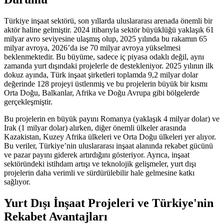
Türkiye inşaat sektörü, son yıllarda uluslararası arenada önemli bir
aktör haline gelmiştir. 2024 itibarıyla sektör büyüklüğü yaklaşık 61
milyar avro seviyesine ulaşmış olup, 2025 yılında bu rakamın 65
milyar avroya, 2026’da ise 70 milyar avroya yükselmesi
beklenmektedir. Bu büyüme, sadece iç piyasa odaklı değil, aynı
zamanda yurt dışındaki projelerle de destekleniyor. 2025 yılının ilk
dokuz ayında, Türk inşaat şirketleri toplamda 9,2 milyar dolar
değerinde 128 projeyi üstlenmiş ve bu projelerin büyük bir kısmı
Orta Doğu, Balkanlar, Afrika ve Doğu Avrupa gibi bölgelerde
gerçekleşmiştir.
Bu projelerin en büyük payını Romanya (yaklaşık 4 milyar dolar) ve
Irak (1 milyar dolar) alırken, diğer önemli ülkeler arasında
Kazakistan, Kuzey Afrika ülkeleri ve Orta Doğu ülkeleri yer alıyor.
Bu veriler, Türkiye’nin uluslararası inşaat alanında rekabet gücünü
ve pazar payını giderek artırdığını gösteriyor. Ayrıca, inşaat
sektöründeki istihdam artışı ve teknolojik gelişmeler, yurt dışı
projelerin daha verimli ve sürdürülebilir hale gelmesine katkı
sağlıyor.
Yurt Dışı İnşaat Projeleri ve Türkiye'nin
Rekabet Avantajları