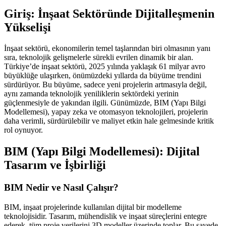
Giriş: İnşaat Sektöründe Dijitalleşmenin
Yükselişi
İnşaat sektörü, ekonomilerin temel taşlarından biri olmasının yanı
sıra, teknolojik gelişmelerle sürekli evrilen dinamik bir alan.
Türkiye’de inşaat sektörü, 2025 yılında yaklaşık 61 milyar avro
büyüklüğe ulaşırken, önümüzdeki yıllarda da büyüme trendini
sürdürüyor. Bu büyüme, sadece yeni projelerin artmasıyla değil,
aynı zamanda teknolojik yeniliklerin sektördeki yerinin
güçlenmesiyle de yakından ilgili. Günümüzde, BIM (Yapı Bilgi
Modellemesi), yapay zeka ve otomasyon teknolojileri, projelerin
daha verimli, sürdürülebilir ve maliyet etkin hale gelmesinde kritik
rol oynuyor.
BIM (Yapı Bilgi Modellemesi): Dijital
Tasarım ve İşbirliği
BIM Nedir ve Nasıl Çalışır?
BIM, inşaat projelerinde kullanılan dijital bir modelleme
teknolojisidir. Tasarım, mühendislik ve inşaat süreçlerini entegre
ederek, tüm proje verilerini 3D modeller üzerinde toplar. Bu sayede,