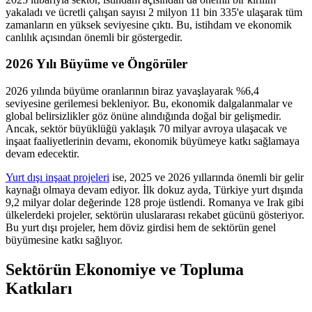
yakaladı ve ücretli çalışan sayısı 2 milyon 11 bin 335'e ulaşarak tüm
zamanların en yüksek seviyesine çıktı. Bu, istihdam ve ekonomik
canlılık açısından önemli bir göstergedir.
2026 Yılı Büyüme ve Öngörüler
2026 yılında büyüme oranlarının biraz yavaşlayarak %6,4
seviyesine gerilemesi bekleniyor. Bu, ekonomik dalgalanmalar ve
global belirsizlikler göz önüne alındığında doğal bir gelişmedir.
Ancak, sektör büyüklüğü yaklaşık 70 milyar avroya ulaşacak ve
inşaat faaliyetlerinin devamı, ekonomik büyümeye katkı sağlamaya
devam edecektir.
Yurt dışı inşaat projeleri
ise, 2025 ve 2026 yıllarında önemli bir gelir
kaynağı olmaya devam ediyor. İlk dokuz ayda, Türkiye yurt dışında
9,2 milyar dolar değerinde 128 proje üstlendi. Romanya ve Irak gibi
ülkelerdeki projeler, sektörün uluslararası rekabet gücünü gösteriyor.
Bu yurt dışı projeler, hem döviz girdisi hem de sektörün genel
büyümesine katkı sağlıyor.
Sektörün Ekonomiye ve Topluma
Katkıları