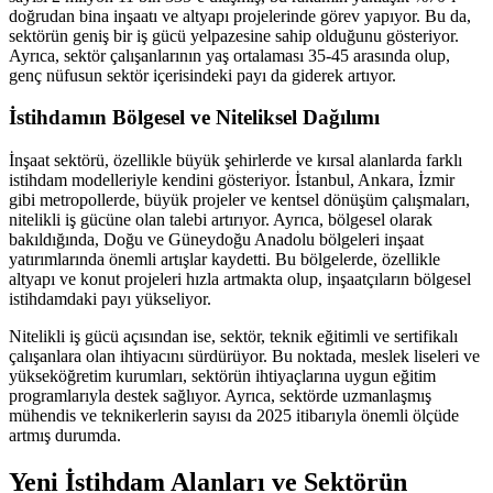
doğrudan bina inşaatı ve altyapı projelerinde görev yapıyor. Bu da,
sektörün geniş bir iş gücü yelpazesine sahip olduğunu gösteriyor.
Ayrıca, sektör çalışanlarının yaş ortalaması 35-45 arasında olup,
genç nüfusun sektör içerisindeki payı da giderek artıyor.
İstihdamın Bölgesel ve Niteliksel Dağılımı
İnşaat sektörü, özellikle büyük şehirlerde ve kırsal alanlarda farklı
istihdam modelleriyle kendini gösteriyor. İstanbul, Ankara, İzmir
gibi metropollerde, büyük projeler ve kentsel dönüşüm çalışmaları,
nitelikli iş gücüne olan talebi artırıyor. Ayrıca, bölgesel olarak
bakıldığında, Doğu ve Güneydoğu Anadolu bölgeleri inşaat
yatırımlarında önemli artışlar kaydetti. Bu bölgelerde, özellikle
altyapı ve konut projeleri hızla artmakta olup, inşaatçıların bölgesel
istihdamdaki payı yükseliyor.
Nitelikli iş gücü açısından ise, sektör, teknik eğitimli ve sertifikalı
çalışanlara olan ihtiyacını sürdürüyor. Bu noktada, meslek liseleri ve
yükseköğretim kurumları, sektörün ihtiyaçlarına uygun eğitim
programlarıyla destek sağlıyor. Ayrıca, sektörde uzmanlaşmış
mühendis ve teknikerlerin sayısı da 2025 itibarıyla önemli ölçüde
artmış durumda.
Yeni İstihdam Alanları ve Sektörün