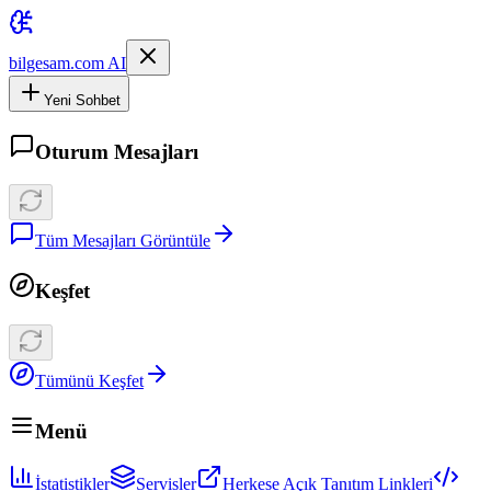
bilgesam.com AI
Yeni Sohbet
Oturum Mesajları
Tüm Mesajları Görüntüle
Keşfet
Tümünü Keşfet
Menü
İstatistikler
Servisler
Herkese Açık Tanıtım Linkleri