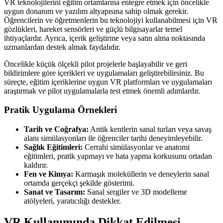
VR teknolojilerini eğitim ortamlarına entegre etmek için öncelikle
uygun donanım ve yazılım altyapısına sahip olmak gerekir.
Öğrencilerin ve öğretmenlerin bu teknolojiyi kullanabilmesi için VR
gözlükleri, hareket sensörleri ve güçlü bilgisayarlar temel
ihtiyaçlardır. Ayrıca, içerik geliştirme veya satın alma noktasında
uzmanlardan destek almak faydalıdır.
Öncelikle küçük ölçekli pilot projelerle başlayabilir ve geri
bildirimlere göre içerikleri ve uygulamaları geliştirebilirsiniz. Bu
süreçte, eğitim içeriklerine uygun VR platformları ve uygulamaları
araştırmak ve pilot uygulamalarla test etmek önemli adımlardır.
Pratik Uygulama Örnekleri
Tarih ve Coğrafya:
Antik kentlerin sanal turları veya savaş
alanı simülasyonları ile öğrenciler tarihi deneyimleyebilir.
Sağlık Eğitimleri:
Cerrahi simülasyonlar ve anatomi
eğitimleri, pratik yapmayı ve hata yapma korkusunu ortadan
kaldırır.
Fen ve Kimya:
Karmaşık moleküllerin ve deneylerin sanal
ortamda gerçekçi şekilde gösterimi.
Sanat ve Tasarım:
Sanal sergiler ve 3D modelleme
atölyeleri, yaratıcılığı destekler.
VR Kullanımında Dikkat Edilmesi