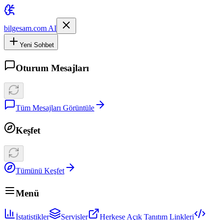
bilgesam.com AI
Yeni Sohbet
Oturum Mesajları
Tüm Mesajları Görüntüle
Keşfet
Tümünü Keşfet
Menü
İstatistikler
Servisler
Herkese Açık Tanıtım Linkleri