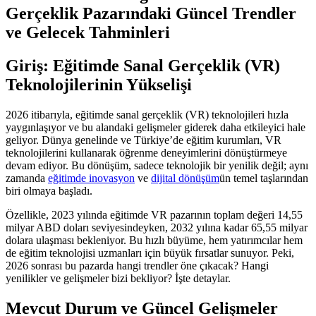
Gerçeklik Pazarındaki Güncel Trendler
ve Gelecek Tahminleri
Giriş: Eğitimde Sanal Gerçeklik (VR)
Teknolojilerinin Yükselişi
2026 itibarıyla, eğitimde sanal gerçeklik (VR) teknolojileri hızla
yaygınlaşıyor ve bu alandaki gelişmeler giderek daha etkileyici hale
geliyor. Dünya genelinde ve Türkiye’de eğitim kurumları, VR
teknolojilerini kullanarak öğrenme deneyimlerini dönüştürmeye
devam ediyor. Bu dönüşüm, sadece teknolojik bir yenilik değil; aynı
zamanda
eğitimde inovasyon
ve
dijital dönüşüm
ün temel taşlarından
biri olmaya başladı.
Özellikle, 2023 yılında eğitimde VR pazarının toplam değeri 14,55
milyar ABD doları seviyesindeyken, 2032 yılına kadar 65,55 milyar
dolara ulaşması bekleniyor. Bu hızlı büyüme, hem yatırımcılar hem
de eğitim teknolojisi uzmanları için büyük fırsatlar sunuyor. Peki,
2026 sonrası bu pazarda hangi trendler öne çıkacak? Hangi
yenilikler ve gelişmeler bizi bekliyor? İşte detaylar.
Mevcut Durum ve Güncel Gelişmeler