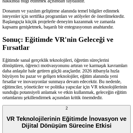
hakkında bilgi edinmek açısından faydalıdır.
Donanım ve yazılım geliştirme alanında temel bilgiler edinmek
isteyenler için sertifika programları ve atölyeler de önerilmektedir.
Başlangıçta küçük projelerle deneyim kazanmak ve zamanla
kapsamı genişletmek, başarılı bir entegrasyonun anahtarıdır.
Sonuç: Eğitimde VR'nin Geleceği ve
Fırsatlar
Eğitimde sanal gerçeklik teknolojileri, öğretim süreçlerini
dönüştüren, öğrenci motivasyonunu artıran ve karmaşık kavramları
daha anlaşılır hale getiren güçlü araçlardır. 2026 itibarıyla hızla
büyüyen bu pazar ve gelişen teknolojiler, eğitim alanında yeni
fırsatlar ve inovasyonlar sunmaya devam edecektir. Bu nedenle,
eğitimciler, yöneticiler ve politika yapıcılar için VR teknolojilerinin
sunduğu potansiyeli anlamak ve etkin kullanmak, geleceğin eğitim
ortamlarını şekillendirmek açısından kritik önemdedir.
2
VR Teknolojilerinin Eğitimde İnovasyon ve
Dijital Dönüşüm Sürecine Etkisi