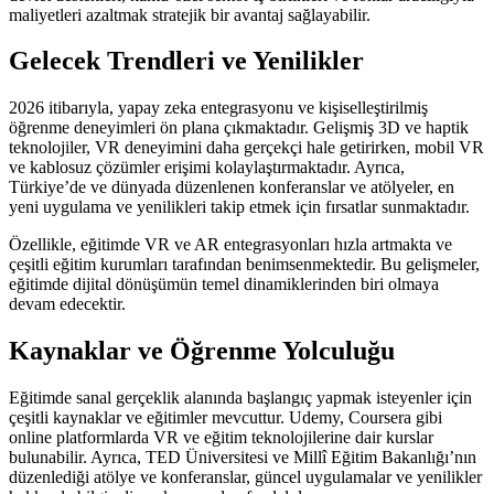
maliyetleri azaltmak stratejik bir avantaj sağlayabilir.
Gelecek Trendleri ve Yenilikler
2026 itibarıyla, yapay zeka entegrasyonu ve kişiselleştirilmiş
öğrenme deneyimleri ön plana çıkmaktadır. Gelişmiş 3D ve haptik
teknolojiler, VR deneyimini daha gerçekçi hale getirirken, mobil VR
ve kablosuz çözümler erişimi kolaylaştırmaktadır. Ayrıca,
Türkiye’de ve dünyada düzenlenen konferanslar ve atölyeler, en
yeni uygulama ve yenilikleri takip etmek için fırsatlar sunmaktadır.
Özellikle, eğitimde VR ve AR entegrasyonları hızla artmakta ve
çeşitli eğitim kurumları tarafından benimsenmektedir. Bu gelişmeler,
eğitimde dijital dönüşümün temel dinamiklerinden biri olmaya
devam edecektir.
Kaynaklar ve Öğrenme Yolculuğu
Eğitimde sanal gerçeklik alanında başlangıç yapmak isteyenler için
çeşitli kaynaklar ve eğitimler mevcuttur. Udemy, Coursera gibi
online platformlarda VR ve eğitim teknolojilerine dair kurslar
bulunabilir. Ayrıca, TED Üniversitesi ve Millî Eğitim Bakanlığı’nın
düzenlediği atölye ve konferanslar, güncel uygulamalar ve yenilikler