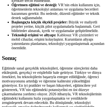
içerikler tercih edilmelidir.
Öğretmen eğitimi ve desteği:
VR’nin etkin kullanımı için,
öğretmenlerin teknolojiyi anlaması ve uygulama becerileri
kazanması gerekir. Bu nedenle, düzenli eğitimler ve teknik
destek sağlanmalıdır.
Başlangıçta küçük ölçekli projeler:
Büyük ve maliyetli
projeler yerine, küçük pilot uygulamalarla başlanmalı. Geri
bildirimler alınarak, içerik ve uygulamalar geliştirilmelidir.
Teknoloji erişimi ve altyapı:
Kablosuz VR çözümleri ve
mobil cihazlar, erişimi kolaylaştırır. Kurumların altyapı
yatırımlarını planlaması, teknolojiyi yaygınlaştırmak açısından
önemlidir.
Sonuç
Eğitimde sanal gerçeklik teknolojileri, öğrenme süreçlerini daha
etkileşimli, gerçekçi ve erişilebilir hale getiriyor. Türkiye ve dünya
örnekleri, bu teknolojilerin başarıyla entegre edildiğinde, öğrenci
motivasyonunu artırdığı ve öğrenme kalitesini yükselttiğini
gösteriyor. En iyi pratikler ve başarı hikayeleri, eğitimcilere yol
göstererek, VR’nin eğitimdeki potansiyelini en üst düzeye
çıkarmalarına yardımcı oluyor. 2026 itibarıyla, VR teknolojilerinin
eğitimdeki kullanımı hızla yaygınlaşmakta ve yeniliklerle
zenginleşerek devam edecektir. Bu dönüşümde, teknolojiyi
pedagojik amaçlar doğrultusunda kullanmak ve sürdürülebilir