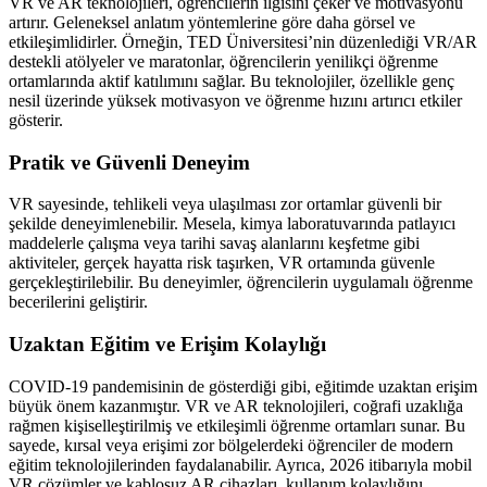
VR ve AR teknolojileri, öğrencilerin ilgisini çeker ve motivasyonu
artırır. Geleneksel anlatım yöntemlerine göre daha görsel ve
etkileşimlidirler. Örneğin, TED Üniversitesi’nin düzenlediği VR/AR
destekli atölyeler ve maratonlar, öğrencilerin yenilikçi öğrenme
ortamlarında aktif katılımını sağlar. Bu teknolojiler, özellikle genç
nesil üzerinde yüksek motivasyon ve öğrenme hızını artırıcı etkiler
gösterir.
Pratik ve Güvenli Deneyim
VR sayesinde, tehlikeli veya ulaşılması zor ortamlar güvenli bir
şekilde deneyimlenebilir. Mesela, kimya laboratuvarında patlayıcı
maddelerle çalışma veya tarihi savaş alanlarını keşfetme gibi
aktiviteler, gerçek hayatta risk taşırken, VR ortamında güvenle
gerçekleştirilebilir. Bu deneyimler, öğrencilerin uygulamalı öğrenme
becerilerini geliştirir.
Uzaktan Eğitim ve Erişim Kolaylığı
COVID-19 pandemisinin de gösterdiği gibi, eğitimde uzaktan erişim
büyük önem kazanmıştır. VR ve AR teknolojileri, coğrafi uzaklığa
rağmen kişiselleştirilmiş ve etkileşimli öğrenme ortamları sunar. Bu
sayede, kırsal veya erişimi zor bölgelerdeki öğrenciler de modern
eğitim teknolojilerinden faydalanabilir. Ayrıca, 2026 itibarıyla mobil
VR çözümler ve kablosuz AR cihazları, kullanım kolaylığını