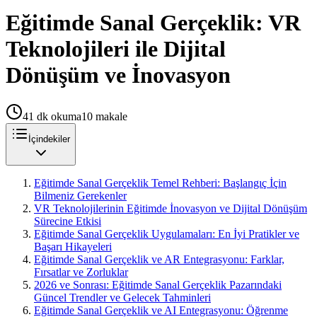
Eğitimde Sanal Gerçeklik: VR
Teknolojileri ile Dijital
Dönüşüm ve İnovasyon
41
dk okuma
10
makale
İçindekiler
Eğitimde Sanal Gerçeklik Temel Rehberi: Başlangıç İçin
Bilmeniz Gerekenler
VR Teknolojilerinin Eğitimde İnovasyon ve Dijital Dönüşüm
Sürecine Etkisi
Eğitimde Sanal Gerçeklik Uygulamaları: En İyi Pratikler ve
Başarı Hikayeleri
Eğitimde Sanal Gerçeklik ve AR Entegrasyonu: Farklar,
Fırsatlar ve Zorluklar
2026 ve Sonrası: Eğitimde Sanal Gerçeklik Pazarındaki
Güncel Trendler ve Gelecek Tahminleri
Eğitimde Sanal Gerçeklik ve AI Entegrasyonu: Öğrenme