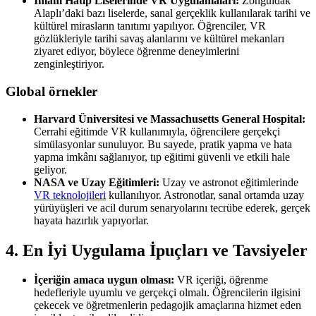
İmam Hatip Liselerinde VR Uygulamaları:
Zonguldak
Alaplı’daki bazı liselerde, sanal gerçeklik kullanılarak tarihi ve
kültürel mirasların tanıtımı yapılıyor. Öğrenciler, VR
gözlükleriyle tarihi savaş alanlarını ve kültürel mekanları
ziyaret ediyor, böylece öğrenme deneyimlerini
zenginleştiriyor.
Global örnekler
Harvard Üniversitesi ve Massachusetts General Hospital:
Cerrahi eğitimde VR kullanımıyla, öğrencilere gerçekçi
simülasyonlar sunuluyor. Bu sayede, pratik yapma ve hata
yapma imkânı sağlanıyor, tıp eğitimi güvenli ve etkili hale
geliyor.
NASA ve Uzay Eğitimleri:
Uzay ve astronot eğitimlerinde
VR teknolojileri
kullanılıyor. Astronotlar, sanal ortamda uzay
yürüyüşleri ve acil durum senaryolarını tecrübe ederek, gerçek
hayata hazırlık yapıyorlar.
4. En İyi Uygulama İpuçları ve Tavsiyeler
İçeriğin amaca uygun olması:
VR içeriği, öğrenme
hedefleriyle uyumlu ve gerçekçi olmalı. Öğrencilerin ilgisini
çekecek ve öğretmenlerin pedagojik amaçlarına hizmet eden