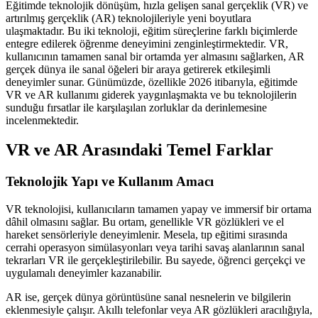
Eğitimde teknolojik dönüşüm, hızla gelişen sanal gerçeklik (VR) ve
artırılmış gerçeklik (AR) teknolojileriyle yeni boyutlara
ulaşmaktadır. Bu iki teknoloji, eğitim süreçlerine farklı biçimlerde
entegre edilerek öğrenme deneyimini zenginleştirmektedir. VR,
kullanıcının tamamen sanal bir ortamda yer almasını sağlarken, AR
gerçek dünya ile sanal öğeleri bir araya getirerek etkileşimli
deneyimler sunar. Günümüzde, özellikle 2026 itibarıyla, eğitimde
VR ve AR kullanımı giderek yaygınlaşmakta ve bu teknolojilerin
sunduğu fırsatlar ile karşılaşılan zorluklar da derinlemesine
incelenmektedir.
VR ve AR Arasındaki Temel Farklar
Teknolojik Yapı ve Kullanım Amacı
VR teknolojisi, kullanıcıların tamamen yapay ve immersif bir ortama
dâhil olmasını sağlar. Bu ortam, genellikle VR gözlükleri ve el
hareket sensörleriyle deneyimlenir. Mesela, tıp eğitimi sırasında
cerrahi operasyon simülasyonları veya tarihi savaş alanlarının sanal
tekrarları VR ile gerçekleştirilebilir. Bu sayede, öğrenci gerçekçi ve
uygulamalı deneyimler kazanabilir.
AR ise, gerçek dünya görüntüsüne sanal nesnelerin ve bilgilerin
eklenmesiyle çalışır. Akıllı telefonlar veya AR gözlükleri aracılığıyla,