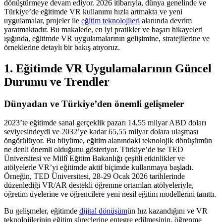
dönüştürmeye devam ediyor. 2026 itibarıyla, dünya genelinde ve
Türkiye’de eğitimde VR kullanımı hızla artmakta ve yeni
uygulamalar, projeler ile
eğitim teknolojileri
alanında devrim
yaratmaktadır. Bu makalede, en iyi pratikler ve başarı hikayeleri
ışığında, eğitimde VR uygulamalarının gelişimine, stratejilerine ve
örneklerine detaylı bir bakış atıyoruz.
1. Eğitimde VR Uygulamalarının Güncel
Durumu ve Trendler
Dünyadan ve Türkiye’den önemli gelişmeler
2023’te eğitimde sanal gerçeklik pazarı 14,55 milyar ABD doları
seviyesindeydi ve 2032’ye kadar 65,55 milyar dolara ulaşması
öngörülüyor. Bu büyüme, eğitim alanındaki teknolojik dönüşümün
ne denli önemli olduğunu gösteriyor. Türkiye’de ise TED
Üniversitesi ve Millî Eğitim Bakanlığı çeşitli etkinlikler ve
atölyelerle VR’yi eğitimde aktif biçimde kullanmaya başladı.
Örneğin, TED Üniversitesi, 28-29 Ocak 2026 tarihlerinde
düzenlediği VR/AR destekli öğrenme ortamları atölyeleriyle,
öğretim üyelerine ve öğrencilere yeni nesil eğitim modellerini tanıttı.
Bu gelişmeler, eğitimde
dijital dönüşüm
ün hız kazandığını ve VR
teknolojilerinin eğitim süreçlerine entegre edilmesinin, öğrenme