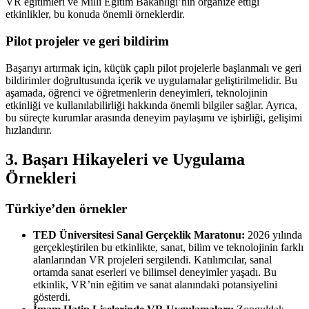
VR eğitimleri ve Millî Eğitim Bakanlığı’nın organize ettiği
etkinlikler, bu konuda önemli örneklerdir.
Pilot projeler ve geri bildirim
Başarıyı artırmak için, küçük çaplı pilot projelerle başlanmalı ve geri
bildirimler doğrultusunda içerik ve uygulamalar geliştirilmelidir. Bu
aşamada, öğrenci ve öğretmenlerin deneyimleri, teknolojinin
etkinliği ve kullanılabilirliği hakkında önemli bilgiler sağlar. Ayrıca,
bu süreçte kurumlar arasında deneyim paylaşımı ve işbirliği, gelişimi
hızlandırır.
3. Başarı Hikayeleri ve Uygulama
Örnekleri
Türkiye’den örnekler
TED Üniversitesi Sanal Gerçeklik Maratonu:
2026 yılında
gerçekleştirilen bu etkinlikte, sanat, bilim ve teknolojinin farklı
alanlarından VR projeleri sergilendi. Katılımcılar, sanal
ortamda sanat eserleri ve bilimsel deneyimler yaşadı. Bu
etkinlik, VR’nin eğitim ve sanat alanındaki potansiyelini
gösterdi.