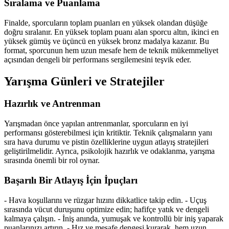
Sıralama ve Puanlama
Finalde, sporcuların toplam puanları en yüksek olandan düşüğe
doğru sıralanır. En yüksek toplam puanı alan sporcu altın, ikinci en
yüksek gümüş ve üçüncü en yüksek bronz madalya kazanır. Bu
format, sporcunun hem uzun mesafe hem de teknik mükemmeliyet
açısından dengeli bir performans sergilemesini teşvik eder.
Yarışma Günleri ve Stratejiler
Hazırlık ve Antrenman
Yarışmadan önce yapılan antrenmanlar, sporcuların en iyi
performansı gösterebilmesi için kritiktir. Teknik çalışmaların yanı
sıra hava durumu ve pistin özelliklerine uygun atlayış stratejileri
geliştirilmelidir. Ayrıca, psikolojik hazırlık ve odaklanma, yarışma
sırasında önemli bir rol oynar.
Başarılı Bir Atlayış İçin İpuçları
- Hava koşullarını ve rüzgar hızını dikkatlice takip edin. - Uçuş
sırasında vücut duruşunu optimize edin; hafifçe yatık ve dengeli
kalmaya çalışın. - İniş anında, yumuşak ve kontrollü bir iniş yaparak
puanlarınızı artırın. - Hız ve mesafe dengesi kurarak, hem uzun