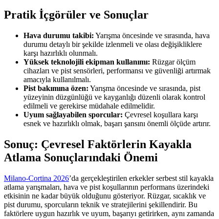
Pratik İçgörüler ve Sonuçlar
Hava durumu takibi:
Yarışma öncesinde ve sırasında, hava
durumu detaylı bir şekilde izlenmeli ve olası değişikliklere
karşı hazırlıklı olunmalı.
Yüksek teknolojili ekipman kullanımı:
Rüzgar ölçüm
cihazları ve pist sensörleri, performansı ve güvenliği artırmak
amacıyla kullanılmalı.
Pist bakımına özen:
Yarışma öncesinde ve sırasında, pist
yüzeyinin düzgünlüğü ve kayganlığı düzenli olarak kontrol
edilmeli ve gerekirse müdahale edilmelidir.
Uyum sağlayabilen sporcular:
Çevresel koşullara karşı
esnek ve hazırlıklı olmak, başarı şansını önemli ölçüde artırır.
Sonuç: Çevresel Faktörlerin Kayakla
Atlama Sonuçlarındaki Önemi
Milano-Cortina 2026
’da gerçekleştirilen erkekler serbest stil kayakla
atlama yarışmaları, hava ve pist koşullarının performans üzerindeki
etkisinin ne kadar büyük olduğunu gösteriyor. Rüzgar, sıcaklık ve
pist durumu, sporcuların teknik ve stratejilerini şekillendirir. Bu
faktörlere uygun hazırlık ve uyum, başarıyı getirirken, aynı zamanda