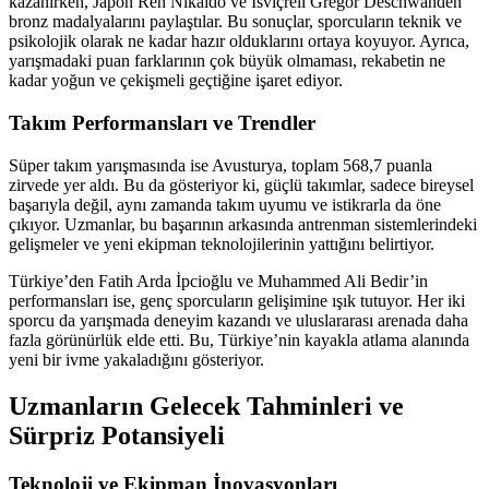
kazanırken, Japon Ren Nikaido ve İsviçreli Gregor Deschwanden
bronz madalyalarını paylaştılar. Bu sonuçlar, sporcuların teknik ve
psikolojik olarak ne kadar hazır olduklarını ortaya koyuyor. Ayrıca,
yarışmadaki puan farklarının çok büyük olmaması, rekabetin ne
kadar yoğun ve çekişmeli geçtiğine işaret ediyor.
Takım Performansları ve Trendler
Süper takım yarışmasında ise Avusturya, toplam 568,7 puanla
zirvede yer aldı. Bu da gösteriyor ki, güçlü takımlar, sadece bireysel
başarıyla değil, aynı zamanda takım uyumu ve istikrarla da öne
çıkıyor. Uzmanlar, bu başarının arkasında antrenman sistemlerindeki
gelişmeler ve yeni ekipman teknolojilerinin yattığını belirtiyor.
Türkiye’den Fatih Arda İpcioğlu ve Muhammed Ali Bedir’in
performansları ise, genç sporcuların gelişimine ışık tutuyor. Her iki
sporcu da yarışmada deneyim kazandı ve uluslararası arenada daha
fazla görünürlük elde etti. Bu, Türkiye’nin kayakla atlama alanında
yeni bir ivme yakaladığını gösteriyor.
Uzmanların Gelecek Tahminleri ve
Sürpriz Potansiyeli
Teknoloji ve Ekipman İnovasyonları