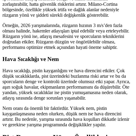
zorlaştırabilir, hatta güvenlik risklerini artırır. Milano-Cortina
bölgesinde, özellikle yüksek irtifa ve dağlık alanlar nedeniyle
rüzgarın yönü ve şiddeti sürekli değişkenlik gösterebilir.
Örneğin, 2026 yarışmalarında, rüzgarın hızının 3 m/s’den fazla
olması halinde, hakemler atlayışları iptal edebilir veya erteleyebilir.
Rüzgarın yönü ise, atlayış mesafesini ve sporcuların tekniklerini
doğrudan etkiler. Rüzgarın düzgün ve öngörülebilir olması,
performansı optimize etmek açısından hayati öneme sahiptir.
Hava Sıcaklığı ve Nem
Hava sıcaklığı, pistin kayganlığını ve hava direncini etkiler. Çok
düşük sıcaklıklarda, pist üzerindeki buzlanma riski artar ve bu da
sporcuların denge ve kontrolü üzerinde olumsuz etki yapar. Ayrıca,
aşırı soğuk havalar, ekipmanların performansını da düşürebilir. Öte
yandan, yüksek sıcaklıklar ise pistin yumuşamasına neden olarak,
atlayış sırasında denge sorunları yaşanabilir.
Nem oranı da önemli bir faktördür. Yüksek nem, pistin
kayganlaşmasına neden olurken, düşük nem ise hava direncini
artırır. Bu nedenle, yarışma sırasında hava koşulları dikkatle izlenir
ve gerekirse yarışma programında değişiklikler yapılır.