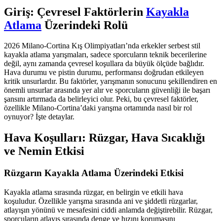
Giriş: Çevresel Faktörlerin
Kayakla
Atlama
Üzerindeki Rolü
2026 Milano-Cortina Kış Olimpiyatları’nda erkekler serbest stil
kayakla atlama yarışmaları, sadece sporcuların teknik becerilerine
değil, aynı zamanda çevresel koşullara da büyük ölçüde bağlıdır.
Hava durumu ve pistin durumu, performansı doğrudan etkileyen
kritik unsurlardır. Bu faktörler, yarışmanın sonucunu şekillendiren en
önemli unsurlar arasında yer alır ve sporcuların güvenliği ile başarı
şansını artırmada da belirleyici olur. Peki, bu çevresel faktörler,
özellikle Milano-Cortina’daki yarışma ortamında nasıl bir rol
oynuyor? İşte detaylar.
Hava Koşulları: Rüzgar, Hava Sıcaklığı
ve Nemin Etkisi
Rüzgarın Kayakla Atlama Üzerindeki Etkisi
Kayakla atlama sırasında rüzgar, en belirgin ve etkili hava
koşuludur. Özellikle yarışma sırasında ani ve şiddetli rüzgarlar,
atlayışın yönünü ve mesafesini ciddi anlamda değiştirebilir. Rüzgar,
sporcuların atlayış sırasında denge ve hızını korumasını