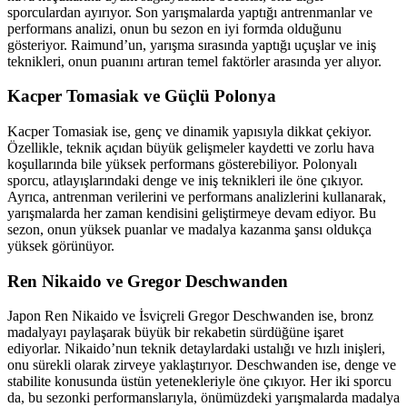
sporculardan ayırıyor. Son yarışmalarda yaptığı antrenmanlar ve
performans analizi, onun bu sezon en iyi formda olduğunu
gösteriyor. Raimund’un, yarışma sırasında yaptığı uçuşlar ve iniş
teknikleri, onun puanını artıran temel faktörler arasında yer alıyor.
Kacper Tomasiak ve Güçlü Polonya
Kacper Tomasiak ise, genç ve dinamik yapısıyla dikkat çekiyor.
Özellikle, teknik açıdan büyük gelişmeler kaydetti ve zorlu hava
koşullarında bile yüksek performans gösterebiliyor. Polonyalı
sporcu, atlayışlarındaki denge ve iniş teknikleri ile öne çıkıyor.
Ayrıca, antrenman verilerini ve performans analizlerini kullanarak,
yarışmalarda her zaman kendisini geliştirmeye devam ediyor. Bu
sezon, onun yüksek puanlar ve madalya kazanma şansı oldukça
yüksek görünüyor.
Ren Nikaido ve Gregor Deschwanden
Japon Ren Nikaido ve İsviçreli Gregor Deschwanden ise, bronz
madalyayı paylaşarak büyük bir rekabetin sürdüğüne işaret
ediyorlar. Nikaido’nun teknik detaylardaki ustalığı ve hızlı inişleri,
onu sürekli olarak zirveye yaklaştırıyor. Deschwanden ise, denge ve
stabilite konusunda üstün yetenekleriyle öne çıkıyor. Her iki sporcu
da, bu sezonki performanslarıyla, önümüzdeki yarışmalarda madalya