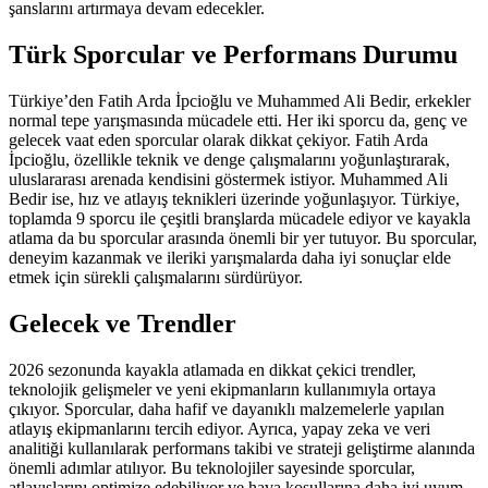
şanslarını artırmaya devam edecekler.
Türk Sporcular ve Performans Durumu
Türkiye’den Fatih Arda İpcioğlu ve Muhammed Ali Bedir, erkekler
normal tepe yarışmasında mücadele etti. Her iki sporcu da, genç ve
gelecek vaat eden sporcular olarak dikkat çekiyor. Fatih Arda
İpcioğlu, özellikle teknik ve denge çalışmalarını yoğunlaştırarak,
uluslararası arenada kendisini göstermek istiyor. Muhammed Ali
Bedir ise, hız ve atlayış teknikleri üzerinde yoğunlaşıyor. Türkiye,
toplamda 9 sporcu ile çeşitli branşlarda mücadele ediyor ve kayakla
atlama da bu sporcular arasında önemli bir yer tutuyor. Bu sporcular,
deneyim kazanmak ve ileriki yarışmalarda daha iyi sonuçlar elde
etmek için sürekli çalışmalarını sürdürüyor.
Gelecek ve Trendler
2026 sezonunda kayakla atlamada en dikkat çekici trendler,
teknolojik gelişmeler ve yeni ekipmanların kullanımıyla ortaya
çıkıyor. Sporcular, daha hafif ve dayanıklı malzemelerle yapılan
atlayış ekipmanlarını tercih ediyor. Ayrıca, yapay zeka ve veri
analitiği kullanılarak performans takibi ve strateji geliştirme alanında
önemli adımlar atılıyor. Bu teknolojiler sayesinde sporcular,
atlayışlarını optimize edebiliyor ve hava koşullarına daha iyi uyum