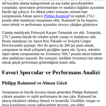
stil kayakla atlama kategorisinde şu ana kadar gerçekleştirilen
yarışmalar, sporcuların performansları ve madalya dağılımı açısından
büyük ilgi çekiyor. En dikkat çekici sonuçlar, normal tepe
yarışmasında Alman sporcu
Philipp Raimund
’un toplam 274,1
puanla altın madalyayı kazanması oldu. Raimund’un bu başarısı,
onun teknik ve performans açısından zirveye çıktığını gösteriyor.
Gümüş madalyada Polonyalı Kacper Tomasiak yer aldı. Tomasiak,
270,7 puanla büyük bir rekabet içinde yarıştı ve madalyayı aldı.
Bronz madalyayı ise Japon Ren Nikaido ve İsviçreli Gregor
Deschwanden paylaştı. Her iki sporcu da 266’şar puan alarak,
yarışmanın ne denli çekişmeli geçtiğine işaret etti. Ayrıca, erkekler
süper takım yarışmasında ise Avusturya 568,7 puanla takım halinde
altın madalyayı kazandı. Bu sonuçlar, özellikle Avusturya’nın takım
olarak güçlü performans gösterdiğinin kanıtı oldu.
Favori Sporcular ve Performans Analizi
Philipp Raimund ve Alman Gücü
Yarışmanın en büyük favorisi olarak gösterilen Philipp Raimund,
yüksek puanları ve stabil performansı ile öne çıktı. Raimund’un
atlayış teknikleri oldukça detaylı ve kontrollü. Özellikle, rüzgar ve
hava koşullarına uyum sağlayabilme becerisi, onu diğer