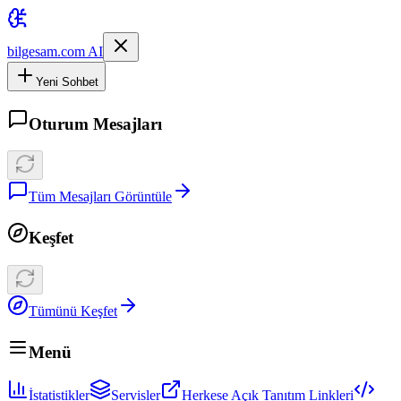
bilgesam.com AI
Yeni Sohbet
Oturum Mesajları
Tüm Mesajları Görüntüle
Keşfet
Tümünü Keşfet
Menü
İstatistikler
Servisler
Herkese Açık Tanıtım Linkleri