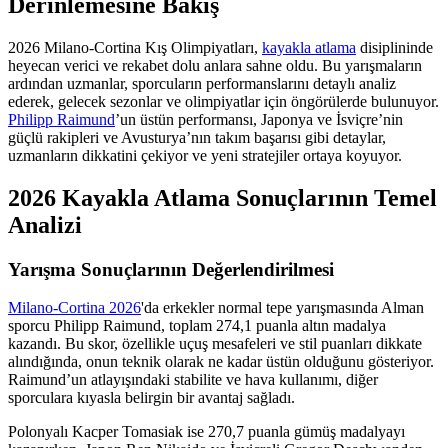
Derinlemesine Bakış
2026 Milano-Cortina Kış Olimpiyatları,
kayakla atlama
disiplininde
heyecan verici ve rekabet dolu anlara sahne oldu. Bu yarışmaların
ardından uzmanlar, sporcuların performanslarını detaylı analiz
ederek, gelecek sezonlar ve olimpiyatlar için öngörülerde bulunuyor.
Philipp Raimund
’un üstün performansı, Japonya ve İsviçre’nin
güçlü rakipleri ve Avusturya’nın takım başarısı gibi detaylar,
uzmanların dikkatini çekiyor ve yeni stratejiler ortaya koyuyor.
2026 Kayakla Atlama Sonuçlarının Temel
Analizi
Yarışma Sonuçlarının Değerlendirilmesi
Milano-Cortina 2026
'da erkekler normal tepe yarışmasında Alman
sporcu Philipp Raimund, toplam 274,1 puanla altın madalya
kazandı. Bu skor, özellikle uçuş mesafeleri ve stil puanları dikkate
alındığında, onun teknik olarak ne kadar üstün olduğunu gösteriyor.
Raimund’un atlayışındaki stabilite ve hava kullanımı, diğer
sporculara kıyasla belirgin bir avantaj sağladı.
Polonyalı Kacper Tomasiak ise 270,7 puanla gümüş madalyayı