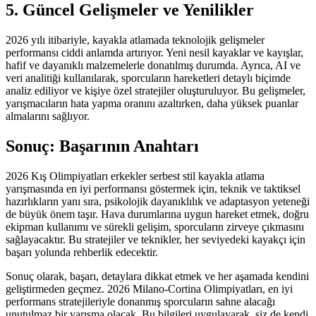
5. Güncel Gelişmeler ve Yenilikler
2026 yılı itibariyle, kayakla atlamada teknolojik gelişmeler
performansı ciddi anlamda artırıyor. Yeni nesil kayaklar ve kayışlar,
hafif ve dayanıklı malzemelerle donatılmış durumda. Ayrıca, AI ve
veri analitiği kullanılarak, sporcuların hareketleri detaylı biçimde
analiz ediliyor ve kişiye özel stratejiler oluşturuluyor. Bu gelişmeler,
yarışmacıların hata yapma oranını azaltırken, daha yüksek puanlar
almalarını sağlıyor.
Sonuç: Başarının Anahtarı
2026 Kış Olimpiyatları erkekler serbest stil kayakla atlama
yarışmasında en iyi performansı göstermek için, teknik ve taktiksel
hazırlıkların yanı sıra, psikolojik dayanıklılık ve adaptasyon yeteneği
de büyük önem taşır. Hava durumlarına uygun hareket etmek, doğru
ekipman kullanımı ve sürekli gelişim, sporcuların zirveye çıkmasını
sağlayacaktır. Bu stratejiler ve teknikler, her seviyedeki kayakçı için
başarı yolunda rehberlik edecektir.
Sonuç olarak, başarı, detaylara dikkat etmek ve her aşamada kendini
geliştirmeden geçmez. 2026 Milano-Cortina Olimpiyatları, en iyi
performans stratejileriyle donanmış sporcuların sahne alacağı
unutulmaz bir yarışma olacak. Bu bilgileri uygulayarak, siz de kendi