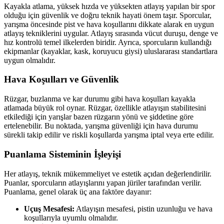
Kayakla atlama, yüksek hızda ve yüksekten atlayış yapılan bir spor
olduğu için güvenlik ve doğru teknik hayati önem taşır. Sporcular,
yarışma öncesinde pist ve hava koşullarını dikkate alarak en uygun
atlayış tekniklerini uygular. Atlayış sırasında vücut duruşu, denge ve
hız kontrolü temel ilkelerden biridir. Ayrıca, sporcuların kullandığı
ekipmanlar (kayaklar, kask, koruyucu giysi) uluslararası standartlara
uygun olmalıdır.
Hava Koşulları ve Güvenlik
Rüzgar, buzlanma ve kar durumu gibi hava koşulları kayakla
atlamada büyük rol oynar. Rüzgar, özellikle atlayışın stabilitesini
etkilediği için yarışlar bazen rüzgarın yönü ve şiddetine göre
ertelenebilir. Bu noktada, yarışma güvenliği için hava durumu
sürekli takip edilir ve riskli koşullarda yarışma iptal veya erte edilir.
Puanlama Sisteminin İşleyişi
Her atlayış, teknik mükemmeliyet ve estetik açıdan değerlendirilir.
Puanlar, sporcuların atlayışlarını yapan jüriler tarafından verilir.
Puanlama, genel olarak üç ana faktöre dayanır:
Uçuş Mesafesi:
Atlayışın mesafesi, pistin uzunluğu ve hava
koşullarıyla uyumlu olmalıdır.