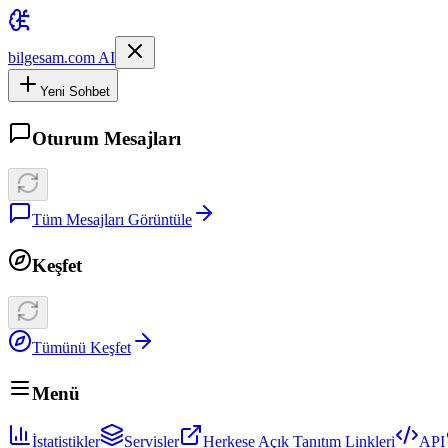
bilgesam.com AI
Yeni Sohbet
Oturum Mesajları
Tüm Mesajları Görüntüle
Keşfet
Tümünü Keşfet
Menü
İstatistikler
Servisler
Herkese Açık Tanıtım Linkleri
API