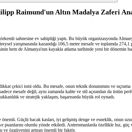
ilipp Raimund'un Altın Madalya Zaferi Ana
rkemli sahnesine ev sahipliği yaptı. Bu büyük organizasyonda Almanya
bireysel yarışmasında kazandığı 106,5 metre mesafe ve toplamda 274,1 p
yesinin hem de Almanya'nın kayakla atlama tarihinde yeni bir dönemin ba
dikkat çekici ismi oldu. Bu mesafe, onun teknik donanımını ve sıçrama
dece mesafe değil, aynı zamanda kalite ve stil açısından da üstün perfo
kkanlılık ve stratejik yaklaşım, başarısında büyük rol oynadı.
 önemli. Güçlü bacak kasları, iyi gelişmiş denge ve esneklik, onun uzun
 ve puanlarını olumlu yönde etkiledi. Antrenmanlarda özellikle hız, g
ı ve özgüvenini artıran önemli bir faktör.