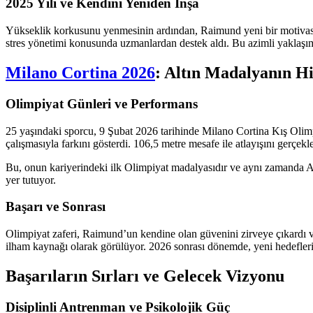
2025 Yılı ve Kendini Yeniden İnşa
Yükseklik korkusunu yenmesinin ardından, Raimund yeni bir motivasyon
stres yönetimi konusunda uzmanlardan destek aldı. Bu azimli yaklaşı
Milano Cortina 2026
: Altın Madalyanın H
Olimpiyat Günleri ve Performans
25 yaşındaki sporcu, 9 Şubat 2026 tarihinde Milano Cortina Kış Olimpi
çalışmasıyla farkını gösterdi. 106,5 metre mesafe ile atlayışını gerçe
Bu, onun kariyerindeki ilk Olimpiyat madalyasıdır ve aynı zamanda Alm
yer tutuyor.
Başarı ve Sonrası
Olimpiyat zaferi, Raimund’un kendine olan güvenini zirveye çıkardı ve 
ilham kaynağı olarak görülüyor. 2026 sonrası dönemde, yeni hedefleri 
Başarıların Sırları ve Gelecek Vizyonu
Disiplinli Antrenman ve Psikolojik Güç