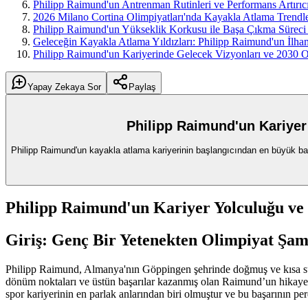
Philipp Raimund'un Antrenman Rutinleri ve Performans Artırıc
2026 Milano Cortina Olimpiyatları'nda Kayakla Atlama Trendle
Philipp Raimund'un Yükseklik Korkusu ile Başa Çıkma Süreci v
Geleceğin Kayakla Atlama Yıldızları: Philipp Raimund'un İlha
Philipp Raimund'un Kariyerinde Gelecek Vizyonları ve 2030 O
Yapay Zekaya Sor
Paylaş
Philipp Raimund'un Kariyer
Philipp Raimund'un kayakla atlama kariyerinin başlangıcından en büyük başa
Philipp Raimund'un Kariyer Yolculuğu ve 
Giriş: Genç Bir Yetenekten Olimpiyat Şa
Philipp Raimund, Almanya'nın Göppingen şehrinde doğmuş ve kısa 
dönüm noktaları ve üstün başarılar kazanmış olan Raimund’un hikayesi
spor kariyerinin en parlak anlarından biri olmuştur ve bu başarının per