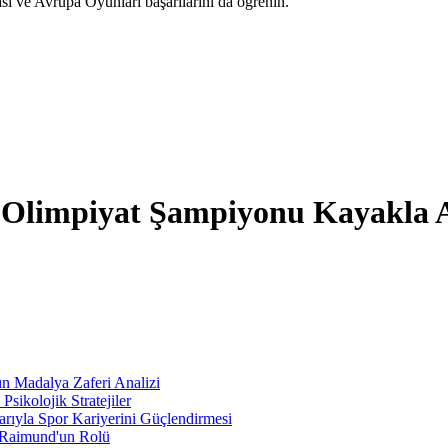
ası ve Avrupa Oyunları başarılarını da öğrenin.
e Olimpiyat Şampiyonu Kayakla 
ın Madalya Zaferi Analizi
ikolojik Stratejiler
rıyla Spor Kariyerini Güçlendirmesi
 Raimund'un Rolü