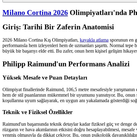
Milano Cortina 2026
Olimpiyatları'nda Ph
Giriş: Tarihi Bir Zaferin Anatomisi
2026 Milano Cortina Kış Olimpiyatları,
kayakla atlama
sporunun en gö
performansla hem izleyenleri hem de uzmanları şaşırttı. Normal tepe 
büyük bir başarıyı elde etti. Bu zafer, onun hem kişisel gelişim hika
Philipp Raimund'un Performans Analizi
Yüksek Mesafe ve Puan Detayları
Olimpiyat finallerinde Raimund, 106,5 metre mesafesiyle yarışmanın 
hem de stil puanlarının mükemmel bir uyumunu yansıtıyor. Bu, onun sa
koşullarına uyum sağlayarak, en uygun anı yakalamada gösterdiği soğu
Teknik ve Fiziksel Özellikler
Raimund'un başarısında teknik detaylar kadar fiziksel güç ve denge de
rüzgarın ve hava akımlarının etkisini doğru hesaplayabilmesi, mesafe
yenmiş olmasıyla da dikkat çekiyor. Bu, onun psikolojik dayanıklılığın