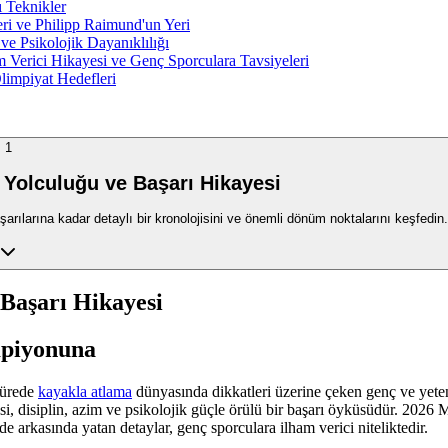
ı Teknikler
ri ve Philipp Raimund'un Yeri
e Psikolojik Dayanıklılığı
m Verici Hikayesi ve Genç Sporculara Tavsiyeleri
limpiyat Hedefleri
1
 Yolculuğu ve Başarı Hikayesi
rılarına kadar detaylı bir kronolojisini ve önemli dönüm noktalarını keşfedin.
Başarı Hikayesi
mpiyonuna
sürede
kayakla atlama
dünyasında dikkatleri üzerine çeken genç ve yete
, disiplin, azim ve psikolojik güçle örülü bir başarı öyküsüdür. 2026 
de arkasında yatan detaylar, genç sporculara ilham verici niteliktedir.