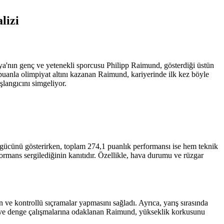
lizi
'nın genç ve yetenekli sporcusu Philipp Raimund, gösterdiği üstün
uanla olimpiyat altını kazanan Raimund, kariyerinde ilk kez böyle
şlangıcını simgeliyor.
 gücünü gösterirken, toplam 274,1 puanlık performansı ise hem teknik
rmans sergilediğinin kanıtıdır. Özellikle, hava durumu ve rüzgar
 ve kontrollü sıçramalar yapmasını sağladı. Ayrıca, yarış sırasında
üç ve denge çalışmalarına odaklanan Raimund, yükseklik korkusunu