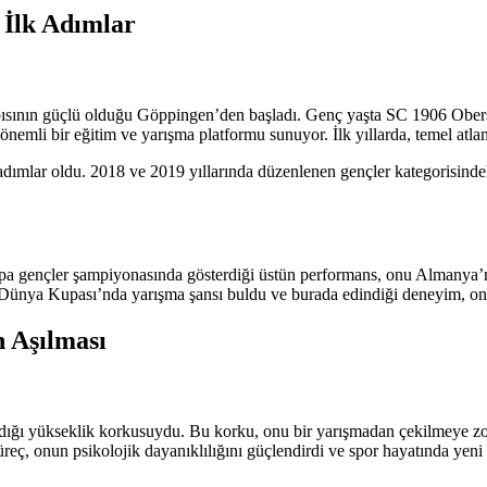
 İlk Adımlar
pısının güçlü olduğu Göppingen’den başladı. Genç yaşta SC 1906 Oberst
emli bir eğitim ve yarışma platformu sunuyor. İlk yıllarda, temel atlama
k adımlar oldu. 2018 ve 2019 yıllarında düzenlenen gençler kategorisind
a gençler şampiyonasında gösterdiği üstün performans, onu Almanya’nın 
 Dünya Kupası’nda yarışma şansı buldu ve burada edindiği deneyim, onu
 Aşılması
dığı yükseklik korkusuydu. Bu korku, onu bir yarışmadan çekilmeye zor
eç, onun psikolojik dayanıklılığını güçlendirdi ve spor hayatında yeni b