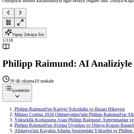
Olimpiyat altınını kazanmasıyla ilgili detaylı bilgiler alın. Dünya Kup
Yapay Zekaya Sor
1
/
118
Philipp Raimund: AI Analiziyl
39
dk okuma
10
makale
İçindekiler
Philipp Raimund'un Kariyer Yolculuğu ve Başarı Hikayesi
Milano Cortina 2026 Olimpiyatları'nda Philipp Raimund'un Alt
Yükseklik Korkusunu Aşan Philipp Raimund: Antrenmanlar ve Ps
Philipp Raimund'un Avrupa Oyunları ve Dünya Kupası Başarıla
Almanya'nın Kayakla Atlama Sporundaki Yükselişi ve Philipp