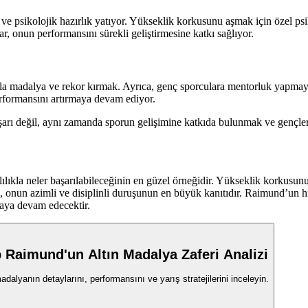
ve psikolojik hazırlık yatıyor. Yükseklik korkusunu aşmak için özel psi
r, onun performansını sürekli geliştirmesine katkı sağlıyor.
la madalya ve rekor kırmak. Ayrıca, genç sporculara mentorluk yapmayı
rformansını artırmaya devam ediyor.
ı değil, aynı zamanda sporun gelişimine katkıda bulunmak ve gençlere
ıkla neler başarılabileceğinin en güzel örneğidir. Yükseklik korkusunu 
 onun azimli ve disiplinli duruşunun en büyük kanıtıdır. Raimund’un hik
aya devam edecektir.
p Raimund'un Altın Madalya Zaferi Analizi
alyanın detaylarını, performansını ve yarış stratejilerini inceleyin.