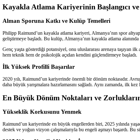
Kayakla Atlama Kariyerinin Başlangıcı ve
Alman Sporuna Katkı ve Kulüp Temelleri
Philipp Raimund’un kayakla atlama kariyeri, Almanya’nın spor altya
geliştirmeye başladı. Bu kulüp, Almanya’nın kayakla atlama alanında ön
Genç yaşta gösterdiği potansiyel, onu uluslararası arenaya taşıyan il
hem teknik hem de psikolojik açıdan kendini güçlendirmeye başladı.
İlk Yüksek Profilli Başarılar
2020 yılı, Raimund’un kariyerinde önemli bir dönüm noktasıdır. Avrup
daha büyük yarışmalara hazırlamasını sağladı. Aynı zamanda, ilk kez
En Büyük Dönüm Noktaları ve Zorlukların
Yükseklik Korkusunu Yenmek
Raimund’un kariyerinde en büyük engellerden biri, 2025 yılında yaşa
destek ve yoğun vizyon çalışmalarıyla bu engeli aşmayı başardı. Bu sür