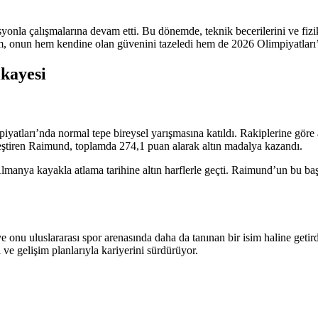
la çalışmalarına devam etti. Bu dönemde, teknik becerilerini ve fizik
m, onun hem kendine olan güvenini tazeledi hem de 2026 Olimpiyatları
ikayesi
yatları’nda normal tepe bireysel yarışmasına katıldı. Rakiplerine göre
kleştiren Raimund, toplamda 274,1 puan alarak altın madalya kazandı.
anya kayakla atlama tarihine altın harflerle geçti. Raimund’un bu başar
onu uluslararası spor arenasında daha da tanınan bir isim haline getird
ve gelişim planlarıyla kariyerini sürdürüyor.