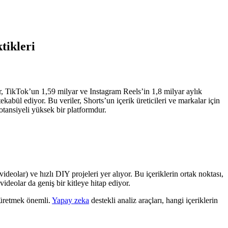
tikleri
r, TikTok’un 1,59 milyar ve Instagram Reels’in 1,8 milyar aylık
bül ediyor. Bu veriler, Shorts’un içerik üreticileri ve markalar için
otansiyeli yüksek bir platformdur.
ideolar) ve hızlı DIY projeleri yer alıyor. Bu içeriklerin ortak noktası,
ideolar da geniş bir kitleye hitap ediyor.
k üretmek önemli.
Yapay zeka
destekli analiz araçları, hangi içeriklerin