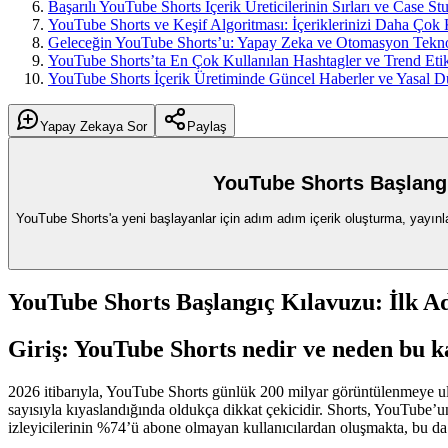
Başarılı YouTube Shorts İçerik Üreticilerinin Sırları ve Case St
YouTube Shorts ve Keşif Algoritması: İçeriklerinizi Daha Çok 
Geleceğin YouTube Shorts’u: Yapay Zeka ve Otomasyon Teknol
YouTube Shorts’ta En Çok Kullanılan Hashtagler ve Trend Etik
YouTube Shorts İçerik Üretiminde Güncel Haberler ve Yasal D
Yapay Zekaya Sor
Paylaş
YouTube Shorts Başlangı
YouTube Shorts'a yeni başlayanlar için adım adım içerik oluşturma, yayınla
YouTube Shorts Başlangıç Kılavuzu: İlk A
Giriş: YouTube Shorts nedir ve neden bu k
2026 itibarıyla, YouTube Shorts günlük 200 milyar görüntülenmeye ulaş
sayısıyla kıyaslandığında oldukça dikkat çekicidir. Shorts, YouTube’
izleyicilerinin %74’ü abone olmayan kullanıcılardan oluşmakta, bu da