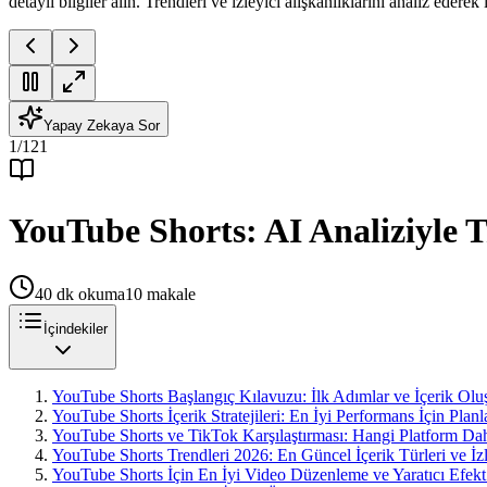
detaylı bilgiler alın. Trendleri ve izleyici alışkanlıklarını analiz ederek 
Yapay Zekaya Sor
1
/
121
YouTube Shorts: AI Analiziyle Tr
40
dk okuma
10
makale
İçindekiler
YouTube Shorts Başlangıç Kılavuzu: İlk Adımlar ve İçerik Olu
YouTube Shorts İçerik Stratejileri: En İyi Performans İçin Plan
YouTube Shorts ve TikTok Karşılaştırması: Hangi Platform Da
YouTube Shorts Trendleri 2026: En Güncel İçerik Türleri ve İzle
YouTube Shorts İçin En İyi Video Düzenleme ve Yaratıcı Efekt