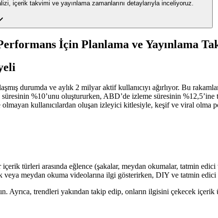
analizi, içerik takvimi ve yayınlama zamanlarını detaylarıyla inceliyoruz.
i Performans İçin Planlama ve Yayınlama Tak
eli
şmış durumda ve aylık 2 milyar aktif kullanıcıyı ağırlıyor. Bu rakamla
süresinin %10’unu oluştururken, ABD’de izleme süresinin %12,5’ine teka
olmayan kullanıcılardan oluşan izleyici kitlesiyle, keşif ve viral olma p
içerik türleri arasında eğlence (şakalar, meydan okumalar, tatmin edici v
mik veya meydan okuma videolarına ilgi gösterirken, DIY ve tatmin edici v
alın. Ayrıca, trendleri yakından takip edip, onların ilgisini çekecek içeri