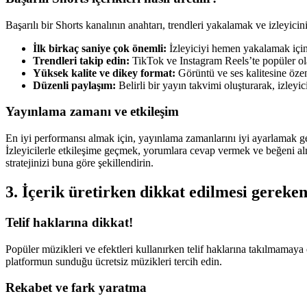
Başarılı bir Shorts kanalının anahtarı, trendleri yakalamak ve izleyicini
İlk birkaç saniye çok önemli:
İzleyiciyi hemen yakalamak için 
Trendleri takip edin:
TikTok ve Instagram Reels’te popüler ol
Yüksek kalite ve dikey format:
Görüntü ve ses kalitesine özen
Düzenli paylaşım:
Belirli bir yayın takvimi oluşturarak, izleyici 
Yayınlama zamanı ve etkileşim
En iyi performansı almak için, yayınlama zamanlarını iyi ayarlamak gere
İzleyicilerle etkileşime geçmek, yorumlara cevap vermek ve beğeni almak
stratejinizi buna göre şekillendirin.
3. İçerik üretirken dikkat edilmesi gereken
Telif haklarına dikkat!
Popüler müzikleri ve efektleri kullanırken telif haklarına takılmamaya ö
platformun sunduğu ücretsiz müzikleri tercih edin.
Rekabet ve fark yaratma