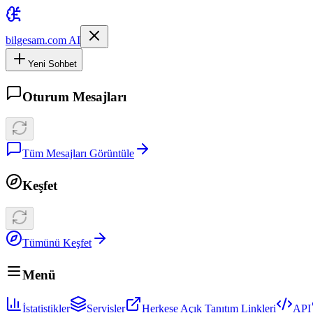
bilgesam.com AI
Yeni Sohbet
Oturum Mesajları
Tüm Mesajları Görüntüle
Keşfet
Tümünü Keşfet
Menü
İstatistikler
Servisler
Herkese Açık Tanıtım Linkleri
API