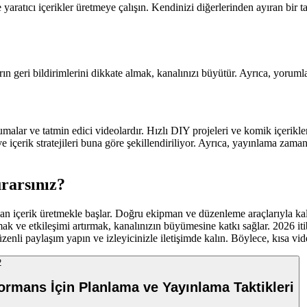
ıcı içerikler üretmeye çalışın. Kendinizi diğerlerinden ayıran bir tarz 
ın geri bildirimlerini dikkate almak, kanalınızı büyütür. Ayrıca, yorumla
umalar ve tatmin edici videolardır. Hızlı DIY projeleri ve komik içerikle
 içerik stratejileri buna göre şekillendiriliyor. Ayrıca, yayınlama zamanl
urarsınız?
n içerik üretmekle başlar. Doğru ekipman ve düzenleme araçlarıyla kalitel
lanmak ve etkileşimi artırmak, kanalınızın büyümesine katkı sağlar. 2026 
zenli paylaşım yapın ve izleyicinizle iletişimde kalın. Böylece, kısa vide
2
rformans İçin Planlama ve Yayınlama Taktikleri