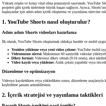
Yüksek erişim ve kolay viral olma potansiyeli sayesinde, YouTube Shor
projeleri gibi içerik türlerinde büyük başarı sağlıyor. Ayrıca, Shorts’u
başlayanlar için adım adım içerik oluşturma ve yayınlama sürecine od
1. YouTube Shorts nasıl oluşturulur?
Adım adım Shorts videoları hazırlama
İlk olarak, YouTube Shorts oluşturmak oldukça basittir ve mobil uygula
Yeniden yükleme veya yeni video çekme:
YouTube mobil uygu
Videonuzun süresi:
Maksimum 60 saniyelik videolar yükleyebil
Dikey format:
Videonuz dikey olmalı (9:16 oranı), aksi takdir
Video kaydı veya yükleme:
Anlık çekim yapabilir veya öncede
Düzenleme ve optimizasyon
Videoyu kaydettikten veya yükledikten sonra, düzenleme araçlarıyla ke
keşfedilme şansını artırabilirsiniz.
2. İçerik stratejisi ve yayınlama taktikleri
Başarılı Shorts içerikleri nasıl üretilir?