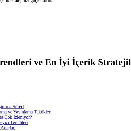
içerik stratejinizi güçlendirin.
endleri ve En İyi İçerik Stratejil
şturma Süreci
lama ve Yayınlama Taktikleri
ha Çok İzleniyor?
yici Tercihleri
 Araçları