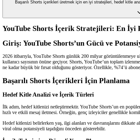
Başarılı Shorts içerikleri üretmek için en iyi stratejileri, hedef kitle 
YouTube Shorts İçerik Stratejileri: En İy
Giriş: YouTube Shorts’un Gücü ve Potansiy
2026 itibarıyla, YouTube Shorts günlük 200 milyar görüntülenmeye ula
kullanıcı sayısının önüne geçiyor. Shorts, YouTube’un toplam izlenme 
ne kadar büyük bir fırsat olduğunu gösteriyor. Özellikle, %74’ü abone 
Başarılı Shorts İçerikleri İçin Planlama
Hedef Kitle Analizi ve İçerik Türleri
İlk adım, hedef kitlenizi netleştirmektir. YouTube Shorts’un en popüler 
hızlı ve etkili mesaj iletmesi. Örneğin, genç izleyiciler genellikle ko
Hedef kitlenizi belirlerken yaş, ilgi alanları ve davranışlarını dikkate 
viral olma potansiyeli taşıdığını önceden gösterebilir.