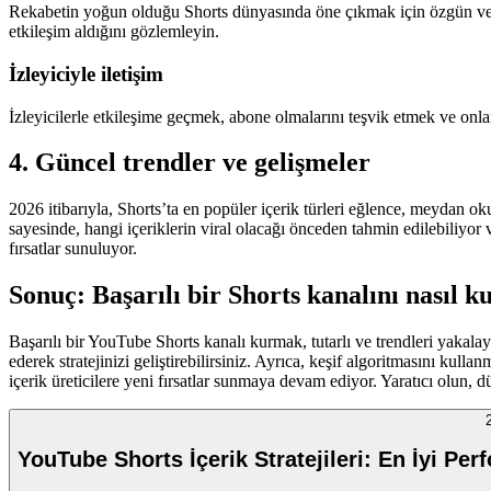
Rekabetin yoğun olduğu Shorts dünyasında öne çıkmak için özgün ve yarat
etkileşim aldığını gözlemleyin.
İzleyiciyle iletişim
İzleyicilerle etkileşime geçmek, abone olmalarını teşvik etmek ve onlar
4. Güncel trendler ve gelişmeler
2026 itibarıyla, Shorts’ta en popüler içerik türleri eğlence, meydan ok
sayesinde, hangi içeriklerin viral olacağı önceden tahmin edilebiliyor ve
fırsatlar sunuluyor.
Sonuç: Başarılı bir Shorts kanalını nasıl k
Başarılı bir YouTube Shorts kanalı kurmak, tutarlı ve trendleri yakalaya
ederek stratejinizi geliştirebilirsiniz. Ayrıca, keşif algoritmasını kul
içerik üreticilere yeni fırsatlar sunmaya devam ediyor. Yaratıcı olun, dü
YouTube Shorts İçerik Stratejileri: En İyi Pe