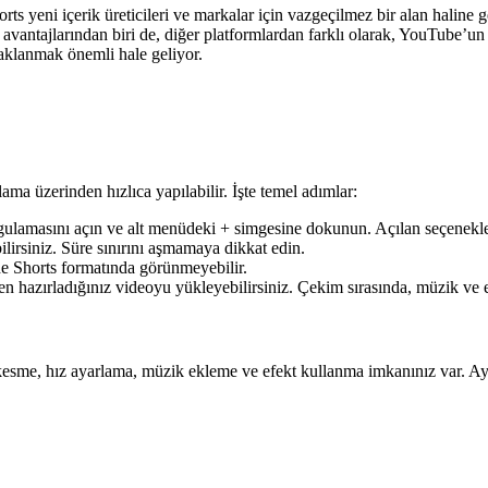
ts yeni içerik üreticileri ve markalar için vazgeçilmez bir alan haline
n avantajlarından biri de, diğer platformlardan farklı olarak, YouTube’un 
aklanmak önemli hale geliyor.
ma üzerinden hızlıca yapılabilir. İşte temel adımlar:
lamasını açın ve alt menüdeki + simgesine dokunun. Açılan seçenekler
irsiniz. Süre sınırını aşmamaya dikkat edin.
de Shorts formatında görünmeyebilir.
n hazırladığınız videoyu yükleyebilirsiniz. Çekim sırasında, müzik ve 
sme, hız ayarlama, müzik ekleme ve efekt kullanma imkanınız var. Ayrıc