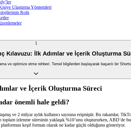
udy’ler
Kişiye Ulaştırma Yöntemleri
ojilerinin Rolü
etler
üzenlemeler
1
ç Kılavuzu: İlk Adımlar ve İçerik Oluşturma Sü
ma ve optimize etme rehberi. Temel bilgilerden başlayarak başarılı bir Shorts 
dımlar ve İçerik Oluşturma Süreci
adar önemli hale geldi?
mış ve 2 milyar aylık kullanıcı sayısına erişmiştir. Bu rakamlar, TikTo
un toplam izlenme süresinin yaklaşık %10’unu oluştururken, ABD’de bu 
 platformun keşif formatı olarak ne kadar güçlü olduğunu gösteriyor.