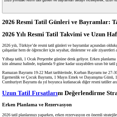
2026 yılındaki resmi tatil günleri ve bayramları detaylı inceleyerek, uzun haf
2026 Resmi Tatil Günleri ve Bayramlar: Ta
2026 Yılı Resmi Tatil Takvimi ve Uzun Haf
2026 yılı, Türkiye’de resmi tatil günleri ve bayramlar açısından oldukç
çalışanlar hem de öğrenciler için seyahat, dinlenme ve aile ziyaretleri
Yılbaşı tatili, 1 Ocak Perşembe gününe denk geliyor. Erken planlama i
izin almanız halinde, toplamda 9 güne kadar uzayabilen uzun bir tatil pla
Ramazan Bayramı 19-22 Mart tarihlerinde, Kurban Bayramı ise 27-30 Mayı
Egemenlik ve Çocuk Bayramı, 1 Mayıs Emek ve Dayanışma Günü, 19
Cumhuriyet Bayramı da yıl boyunca kutlanacak diğer resmi tatiller ara
Uzun Tatil Fırsatları
nı Değerlendirme Stra
Erken Planlama ve Rezervasyon
2026 tatil planlarınızı yaparken, erken rezervasyon en önemli stratejiler