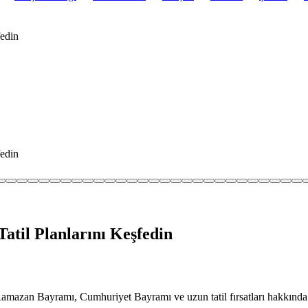
fedin
fedin
Tatil Planlarını Keşfedin
n. Ramazan Bayramı, Cumhuriyet Bayramı ve uzun tatil fırsatları hakkında d