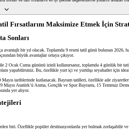
ta sonları ve tatil fırsatlarını en iyi şekilde değerlendirme yollarını anlatan m
til Fırsatlarını Maksimize Etmek İçin Strat
ta Sonları
a avantajlı bir yıl olacak. Toplamda 9 resmi tatil günü bulunan 2026, haf
 açısından büyük avantajlar ortaya çıkıyor.
le 2 Ocak Cuma gününü izinli kullanırsanız, toplamda 4 günlük bir tati
nı yapabilirsiniz. Bu, özellikle yurt içi ve yurtdışı seyahatler için ideal
s tarihlerinde kutlanacak. Bayram tatilleri, özellikle aile ziyaretleri
 Mayıs Atatürk’ü Anma, Gençlik ve Spor Bayramı, 15 Temmuz Demokr
sında yer alıyor.
tejileri
den biri. Özellikle popüler destinasyonlarda yer bulmak zorlaşabilir ve fi