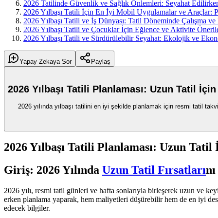
2026 Tatilinde Güvenlik ve Sağlık Önlemleri: Seyahat Edilirk
2026 Yılbaşı Tatili İçin En İyi Mobil Uygulamalar ve Araçlar:
2026 Yılbaşı Tatili ve İş Dünyası: Tatil Döneminde Çalışma ve İz
2026 Yılbaşı Tatili ve Çocuklar İçin Eğlence ve Aktivite Öneril
2026 Yılbaşı Tatili ve Sürdürülebilir Seyahat: Ekolojik ve Ekon
Yapay Zekaya Sor
Paylaş
2026 Yılbaşı Tatili Planlaması: Uzun Tatil İçi
2026 yılında yılbaşı tatilini en iyi şekilde planlamak için resmi tatil takv
2026 Yılbaşı Tatili Planlaması: Uzun Tatil
Giriş: 2026 Yılında
Uzun Tatil Fırsatları
nı
2026 yılı, resmi tatil günleri ve hafta sonlarıyla birleşerek uzun ve key
erken planlama yaparak, hem maliyetleri düşürebilir hem de en iyi destina
edecek bilgiler.