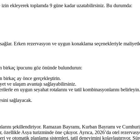
e izin ekleyerek toplamda 9 güne kadar uzatabilirsiniz. Bu durumda:
ola sağlar. Erken rezervasyon ve uygun konaklama seçenekleriyle maliye
için birkaç ipucunu göz önünde bulundurun:
n birkaç ay önce gerçekleştirin.
yet ve ulaşım avantajı sağlayabilirsiniz.
lerle en uygun seyahat rotalarını ve tatil kombinasyonlarını belirleyin
sini sağlayacak.
anlarını şekillendiriyor. Ramazan Bayramı, Kurban Bayramı ve Cumhuriyet
r, özellikle Asya turizminde öne çıkıyor. Ayrıca, 2026’da otel rezerva
rileri ve otomatik planlama sistemleri, tatil deneyimini kolaylaştırıyor. S