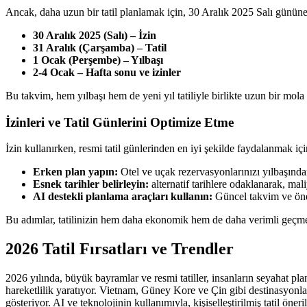
Ancak, daha uzun bir tatil planlamak için, 30 Aralık 2025 Salı günün
30 Aralık 2025 (Salı) – İzin
31 Aralık (Çarşamba) – Tatil
1 Ocak (Perşembe) – Yılbaşı
2-4 Ocak – Hafta sonu ve izinler
Bu takvim, hem yılbaşı hem de yeni yıl tatiliyle birlikte uzun bir m
İzinleri ve Tatil Günlerini Optimize Etme
İzin kullanırken, resmi tatil günlerinden en iyi şekilde faydalanmak 
Erken plan yapın:
Otel ve uçak rezervasyonlarınızı yılbaşında
Esnek tarihler belirleyin:
alternatif tarihlere odaklanarak, mali
AI destekli planlama araçları kullanın:
Güncel takvim ve öneri
Bu adımlar, tatilinizin hem daha ekonomik hem de daha verimli geçme
2026 Tatil Fırsatları ve Trendler
2026 yılında, büyük bayramlar ve resmi tatiller, insanların seyahat pl
hareketlilik yaratıyor. Vietnam, Güney Kore ve Çin gibi destinasyonla
gösteriyor. AI ve teknolojinin kullanımıyla, kişiselleştirilmiş tatil öne