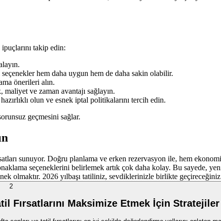
 ipuçlarını takip edin:
alayın.
i seçenekler hem daha uygun hem de daha sakin olabilir.
ama önerileri alın.
 maliyet ve zaman avantajı sağlayın.
hazırlıklı olun ve esnek iptal politikalarını tercih edin.
sorunsuz geçmesini sağlar.
ın
l fırsatları sunuyor. Doğru planlama ve erken rezervasyon ile, hem ekonom
konaklama seçeneklerini belirlemek artık çok daha kolay. Bu sayede, yen
 olmaktır. 2026 yılbaşı tatiliniz, sevdiklerinizle birlikte geçireceğiniz
2
il Fırsatlarını Maksimize Etmek İçin Stratejiler