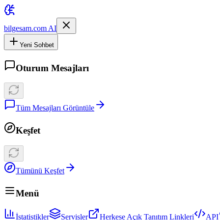
bilgesam.com AI
Yeni Sohbet
Oturum Mesajları
Tüm Mesajları Görüntüle
Keşfet
Tümünü Keşfet
Menü
İstatistikler
Servisler
Herkese Açık Tanıtım Linkleri
API