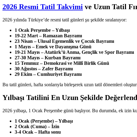
2026 Resmi Tatil Takvimi
ve Uzun Tatil Fır
2026 yılında Türkiye’de resmi tatil günleri şu şekilde sıralanıyor:
1 Ocak Perşembe – Yılbaşı
19-22 Mart – Ramazan Bayramı
23 Nisan – Ulusal Egemenlik ve Çocuk Bayramı
1 Mayıs – Emek ve Dayanışma Günü
19-21 Mayıs – Atatürk’ü Anma, Gençlik ve Spor Bayramı
27-30 Mayıs – Kurban Bayramı
15 Temmuz – Demokrasi ve Millî Birlik Günü
30 Ağustos – Zafer Bayramı
29 Ekim – Cumhuriyet Bayramı
Bu tatil günleri, hafta sonlarıyla birleşerek uzun tatil dönemleri oluşt
Yılbaşı Tatilini En Uzun Şekilde Değerlen
2026 yılbaşı, 1 Ocak Perşembe günü başlıyor. Bu durumda, ek izin kulla
1 Ocak (Perşembe) – Yılbaşı
2 Ocak (Cuma) – İzin
3-4 Ocak – Hafta sonu