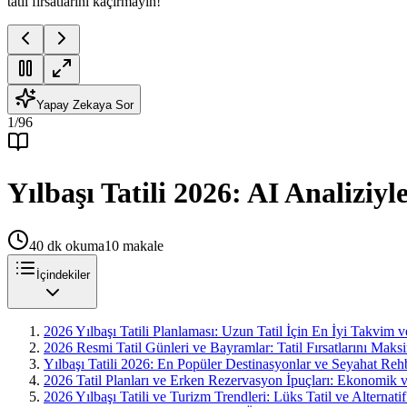
tatil fırsatlarını kaçırmayın!
Yapay Zekaya Sor
1
/
96
Yılbaşı Tatili 2026: AI Analiziy
40
dk okuma
10
makale
İçindekiler
2026 Yılbaşı Tatili Planlaması: Uzun Tatil İçin En İyi Takvim 
2026 Resmi Tatil Günleri ve Bayramlar: Tatil Fırsatlarını Maksi
Yılbaşı Tatili 2026: En Popüler Destinasyonlar ve Seyahat Reh
2026 Tatil Planları ve Erken Rezervasyon İpuçları: Ekonomik ve
2026 Yılbaşı Tatili ve Turizm Trendleri: Lüks Tatil ve Alternat