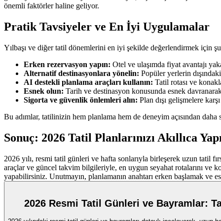
önemli faktörler haline geliyor.
Pratik Tavsiyeler ve En İyi Uygulamalar
Yılbaşı ve diğer tatil dönemlerini en iyi şekilde değerlendirmek için şu
Erken rezervasyon yapın:
Otel ve ulaşımda fiyat avantajı yak
Alternatif destinasyonlara yönelin:
Popüler yerlerin dışındak
AI destekli planlama araçları kullanın:
Tatil rotası ve konakl
Esnek olun:
Tarih ve destinasyon konusunda esnek davranarak,
Sigorta ve güvenlik önlemleri alın:
Plan dışı gelişmelere karşı 
Bu adımlar, tatilinizin hem planlama hem de deneyim açısından daha 
Sonuç: 2026 Tatil Planlarınızı Akıllıca Yap
2026 yılı, resmi tatil günleri ve hafta sonlarıyla birleşerek uzun tati
araçlar ve güncel takvim bilgileriyle, en uygun seyahat rotalarını ve 
yapabilirsiniz. Unutmayın, planlamanın anahtarı erken başlamak ve esnek
2026 Resmi Tatil Günleri ve Bayramlar: Tat