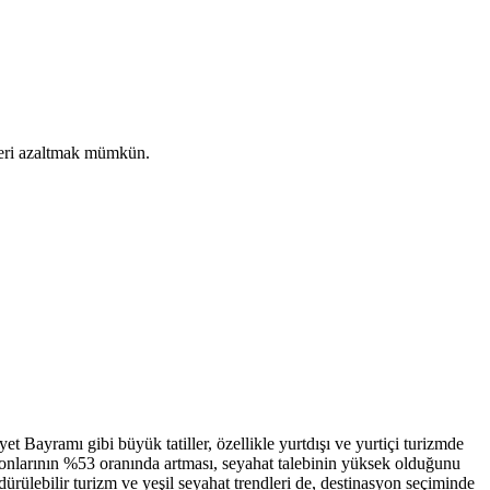
tleri azaltmak mümkün.
.
 Bayramı gibi büyük tatiller, özellikle yurtdışı ve yurtiçi turizmde
syonlarının %53 oranında artması, seyahat talebinin yüksek olduğunu
ürdürülebilir turizm ve yeşil seyahat trendleri de, destinasyon seçiminde