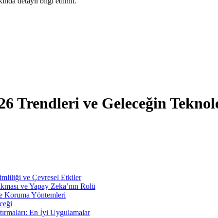
ında detaylı bilgi edinin.
6 Trendleri ve Geleceğin Teknolo
mliliği ve Çevresel Etkiler
Çıkması ve Yapay Zeka’nın Rolü
 ve Koruma Yöntemleri
ceği
tırmaları: En İyi Uygulamalar