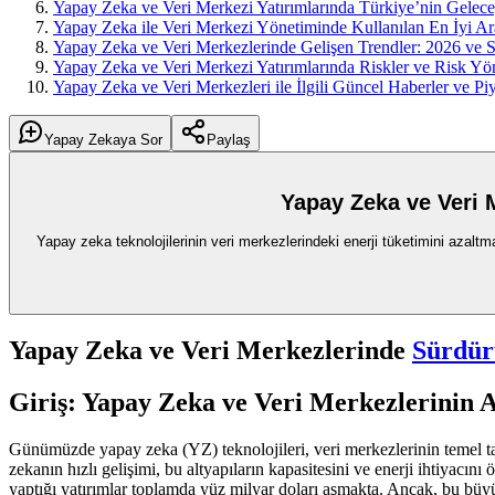
Yapay Zeka ve Veri Merkezi Yatırımlarında Türkiye’nin Geleceği
Yapay Zeka ile Veri Merkezi Yönetiminde Kullanılan En İyi Ara
Yapay Zeka ve Veri Merkezlerinde Gelişen Trendler: 2026 ve S
Yapay Zeka ve Veri Merkezi Yatırımlarında Riskler ve Risk Yöne
Yapay Zeka ve Veri Merkezleri ile İlgili Güncel Haberler ve Piy
Yapay Zekaya Sor
Paylaş
Yapay Zeka ve Veri M
Yapay zeka teknolojilerinin veri merkezlerindeki enerji tüketimini azaltma
Yapay Zeka ve Veri Merkezlerinde
Sürdürü
Giriş: Yapay Zeka ve Veri Merkezlerinin
Günümüzde yapay zeka (YZ) teknolojileri, veri merkezlerinin temel taşl
zekanın hızlı gelişimi, bu altyapıların kapasitesini ve enerji ihtiyacını
yaptığı yatırımlar toplamda yüz milyar doları aşmakta. Ancak, bu büyüm