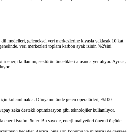
il modelleri, geleneksel veri merkezlerine kıyasla yaklaşık 10 kat
genelinde, veri merkezleri toplam karbon ayak izinin %2'sini
lir enerji kullanımı, sektörün öncelikleri arasında yer alıyor. Ayrıca,
luyor.
ak için kullanılmakta. Dünyanın önde gelen operatörleri, %100
pay zeka destekli optimizasyon gibi teknolojiler kullanılıyor.
 enerji israfını önler. Bu sayede, enerji maliyetleri önemli ölçüde
eri azaltmayı hedefler. Ayrıca, binaların konumu ve mimarisi de çevresel