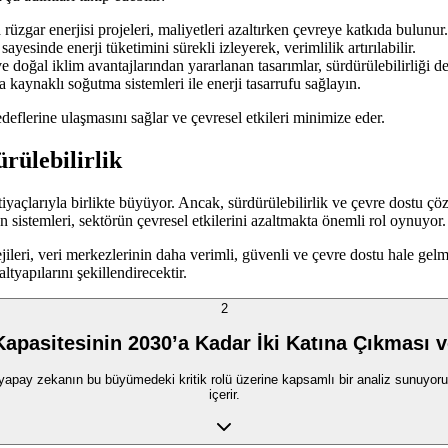
üzgar enerjisi projeleri, maliyetleri azaltırken çevreye katkıda bulunur.
ayesinde enerji tüketimini sürekli izleyerek, verimlilik artırılabilir.
 doğal iklim avantajlarından yararlanan tasarımlar, sürdürülebilirliği de
kaynaklı soğutma sistemleri ile enerji tasarrufu sağlayın.
edeflerine ulaşmasını sağlar ve çevresel etkileri minimize eder.
rülebilirlik
htiyaçlarıyla birlikte büyüyor. Ancak, sürdürülebilirlik ve çevre dostu 
n sistemleri, sektörün çevresel etkilerini azaltmakta önemli rol oynuyor.
ejileri, veri merkezlerinin daha verimli, güvenli ve çevre dostu hale gelm
tyapılarını şekillendirecektir.
2
Kapasitesinin 2030’a Kadar İki Katına Çıkması 
pay zekanın bu büyümedeki kritik rolü üzerine kapsamlı bir analiz sunuyoruz. Yat
içerir.