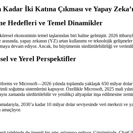
a Kadar İki Katına Çıkması ve Yapay Zeka’
e Hedefleri ve Temel Dinamikler
üresel ekonominin temel taşlarından biri haline gelmiştir. 2026 itibarıyl
arasında, yapay zekanın (YZ) artan kullanımı ve teknolojik gelişmeler y
lamaya devam ediyor. Ancak, bu büyümenin sürdürülebilirliği ve verimli
el ve Yerel Perspektifler
rms ve Microsoft—2026 yılında toplamda yaklaşık 650 milyar dolar ya
rimli soğutma sistemlerini kapsıyor. Özellikle Microsoft, 2025 mali yılın
aynı zamanda sürdürülebilir ve yenilikçi altyapılar inşa edilmesine zemin
malarıyla, 2030’a kadar 10 milyar dolar seviyesinde veri merkezi ve ya
ı amaçlıyor.
enerji talebinde de önemli bir artış anlamına geliyor. Günümüzde, Chat