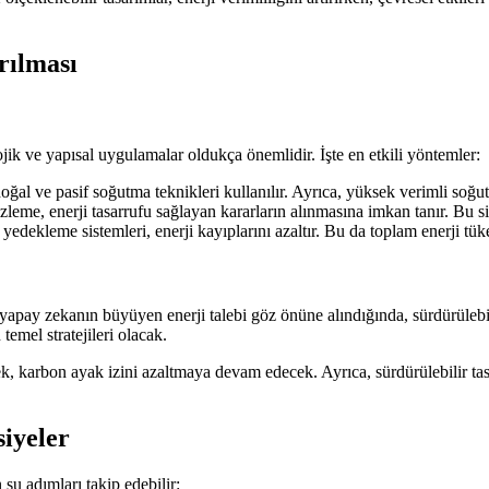
rılması
ojik ve yapısal uygulamalar oldukça önemlidir. İşte en etkili yöntemler:
oğal ve pasif soğutma teknikleri kullanılır. Ayrıca, yüksek verimli soğutm
leme, enerji tasarrufu sağlayan kararların alınmasına imkan tanır. Bu si
edekleme sistemleri, enerji kayıplarını azaltır. Bu da toplam enerji tük
 yapay zekanın büyüyen enerji talebi göz önüne alındığında, sürdürülebil
temel stratejileri olacak.
ek, karbon ayak izini azaltmaya devam edecek. Ayrıca, sürdürülebilir tasa
siyeler
şu adımları takip edebilir: