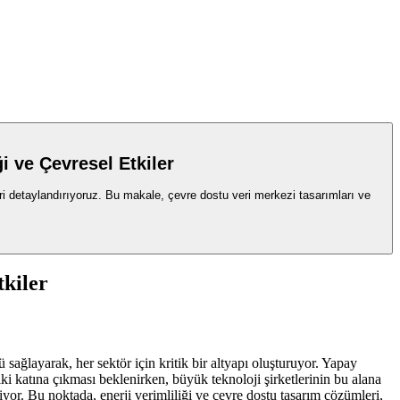
i ve Çevresel Etkiler
ileri detaylandırıyoruz. Bu makale, çevre dostu veri merkezi tasarımları ve
tkiler
ağlayarak, her sektör için kritik bir altyapı oluşturuyor. Yapay
n iki katına çıkması beklenirken, büyük teknoloji şirketlerinin bu alana
iyor. Bu noktada, enerji verimliliği ve çevre dostu tasarım çözümleri,