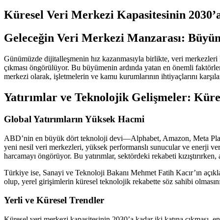
Küresel Veri Merkezi Kapasitesinin 2030’
Geleceğin Veri Merkezi Manzarası: Büyüm
Günümüzde dijitalleşmenin hız kazanmasıyla birlikte, veri merkezleri k
çıkması öngörülüyor. Bu büyümenin ardında yatan en önemli faktörler 
merkezi olarak, işletmelerin ve kamu kurumlarının ihtiyaçlarını karşı
Yatırımlar ve Teknolojik Gelişmeler: Küres
Global Yatırımların Yüksek Hacmi
ABD’nin en büyük dört teknoloji devi—Alphabet, Amazon, Meta Platfo
yeni nesil veri merkezleri, yüksek performanslı sunucular ve enerji ve
harcamayı öngörüyor. Bu yatırımlar, sektördeki rekabeti kızıştırırken, 
Türkiye ise, Sanayi ve Teknoloji Bakanı Mehmet Fatih Kacır’ın açıkla
olup, yerel girişimlerin küresel teknolojik rekabette söz sahibi olmasın
Yerli ve Küresel Trendler
Küresel veri merkezi kapasitesinin 2030’a kadar iki katına çıkması, 