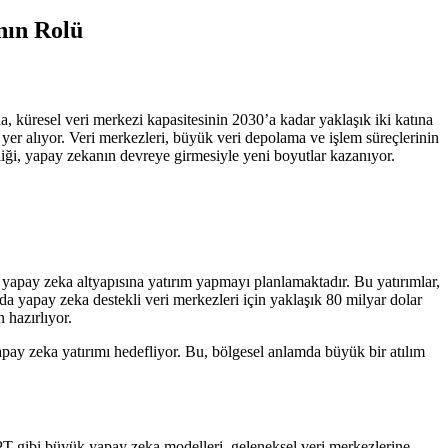
nın Rolü
a, küresel veri merkezi kapasitesinin 2030’a kadar yaklaşık iki katına
er alıyor. Veri merkezleri, büyük veri depolama ve işlem süreçlerinin
liği, yapay zekanın devreye girmesiyle yeni boyutlar kazanıyor.
pay zeka altyapısına yatırım yapmayı planlamaktadır. Bu yatırımlar,
da yapay zeka destekli veri merkezleri için yaklaşık 80 milyar dolar
 hazırlıyor.
pay zeka yatırımı hedefliyor. Bu, bölgesel anlamda büyük bir atılım
GPT gibi büyük yapay zeka modelleri, geleneksel veri merkezlerine