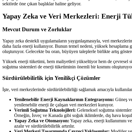
sektörde öne çıkan başlıklar haline geliyor.
Yapay Zeka ve Veri Merkezleri: Enerji Tük
Mevcut Durum ve Zorluklar
Yapay zeka destekli uygulamaların yaygınlaşmasıyla, veri merkezlerini
daha fazla enerji kullanıyor. Bunun temel nedeni, yüksek hesaplama gü
oluşturuyor. Gelecekte bu oran, büyüyen taleplerle birlikte artış göstere
Yüksek enerji tüketimi, hem maliyetleri yükseltiyor hem de çevresel sürd
soğutma sistemleri de enerji tüketiminin önemli bir kısmını oluşturuyo
Sürdürülebilirlik için Yenilikçi Çözümler
İşte, veri merkezlerinde sürdürülebilirliği sağlamak amacıyla kullanıla
Yenilenebilir Enerji Kaynaklarının Entegrasyonu:
Güneş ve 
yenilenebilir enerji ile çalışan veri merkezleri kuruyor.
Verimli Soğutma Teknolojileri:
Geleneksel soğutma sistemleri 
Örneğin, İsveç ve Kanada gibi soğuk iklimlerde, dış hava koşulla
Yapay Zeka ve Otomasyon:
Yapay zeka, enerji kullanımını ve 
azalır ve sürdürülebilirlik artırılır.
Veri Merkezi Tasarımında Çevreci Yaklaşımlar:
Modüler ve ö