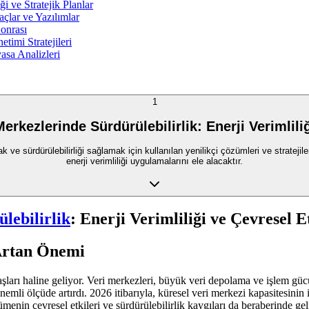
 ve Stratejik Planlar
çlar ve Yazılımlar
onrası
timi Stratejileri
asa Analizleri
1
erkezlerinde Sürdürülebilirlik: Enerji Verimliliğ
k ve sürdürülebilirliği sağlamak için kullanılan yenilikçi çözümleri ve stratej
enerji verimliliği uygulamalarını ele alacaktır.
lebilirlik
: Enerji Verimliliği ve Çevresel E
 Artan Önemi
arı haline geliyor. Veri merkezleri, büyük veri depolama ve işlem gücü s
 önemli ölçüde artırdı. 2026 itibarıyla, küresel veri merkezi kapasitesini
enin çevresel etkileri ve sürdürülebilirlik kaygıları da beraberinde gel