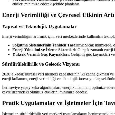
etkileri minimize edecek şekilde planlanır.
Enerji Verimliliği ve Çevresel Etkinin Artı
Yapısal ve Teknolojik Uygulamalar
Enerji verimliliğini artırmak için, veri merkezlerinde kullanılan teknol
Soğutma Sistemlerinin Yeniden Tasarımı:
Sıcak iklimlerde, d
Enerji Yönetimi ve İzleme Sistemleri:
Gerçek zamanlı enerji iz
Yüksek Verimli Güç Kaynakları:
Gelişmiş güç kaynakları ve y
Sürdürülebilirlik ve Gelecek Vizyonu
2030’a kadar, küresel veri merkezi kapasitesinin iki katına çıkması ve
enerji kullanımı, enerji verimliliği ve teknolojik inovasyonlar, sektörün 
İleri seviye yapay zeka algoritmaları, enerji kullanımını optimize eder
çevre üzerindeki olumsuz etkilerini minimize edecek.
Pratik Uygulamalar ve İşletmeler İçin Tav
İşletmeler, sürdürülebilir veri merkezi uygulamalarını benimsemek için 