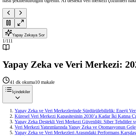
nasıl şekillendirdiğini öğrenin. AI destekli veri merkezi çözümleri hakk
Yapay Zekaya Sor
1
/
111
Yapay Zeka ve Veri Merkezi: 202
41
dk okuma
10
makale
İçindekiler
Yapay Zeka ve Veri Merkezlerinde Sürdürülebilirlik: Enerji Veri
Küresel Veri Merkezi Kapasitesinin 2030’a Kadar İki Katına 
Yapay Zeka Destekli Veri Merkezi Güvenliği: Siber Tehditler
Veri Merkezi Yatırımlarında Yapay Zeka ve Otomasyonun Gele
Yapay Zeka ve Veri Merkezleri Arasındaki Performans Karşılaş