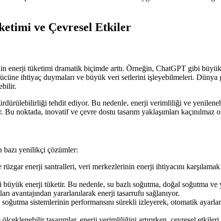
etimi ve Çevresel Etkiler
n enerji tüketimi dramatik biçimde arttı. Örneğin, ChatGPT gibi büyük d
cüne ihtiyaç duymaları ve büyük veri setlerini işleyebilmeleri. Dünya 
bilir.
ürülebilirliği tehdit ediyor. Bu nedenle, enerji verimliliği ve yenilenebi
r. Bu noktada, inovatif ve çevre dostu tasarım yaklaşımları kaçınılmaz o
n bazı yenilikçi çözümler:
rüzgar enerji santralleri, veri merkezlerinin enerji ihtiyacını karşılam
büyük enerji tüketir. Bu nedenle, su bazlı soğutma, doğal soğutma ve ya
rı avantajından yararlanılarak enerji tasarrufu sağlanıyor.
soğutma sistemlerinin performansını sürekli izleyerek, otomatik ayarlarla
lçeklenebilir tasarımlar, enerji verimliliğini artırırken, çevresel etkil