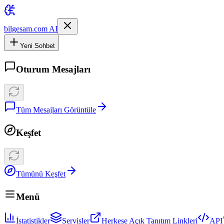
bilgesam.com AI
Yeni Sohbet
Oturum Mesajları
Tüm Mesajları Görüntüle
Keşfet
Tümünü Keşfet
Menü
İstatistikler
Servisler
Herkese Açık Tanıtım Linkleri
API