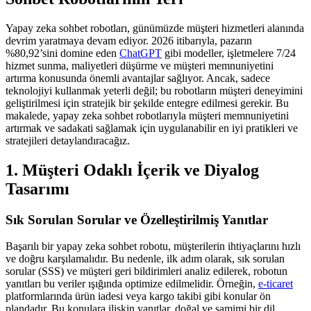
Yapay zeka sohbet robotları, günümüzde müşteri hizmetleri alanında
devrim yaratmaya devam ediyor. 2026 itibarıyla, pazarın
%80,92’sini domine eden
ChatGPT
gibi modeller, işletmelere 7/24
hizmet sunma, maliyetleri düşürme ve müşteri memnuniyetini
artırma konusunda önemli avantajlar sağlıyor. Ancak, sadece
teknolojiyi kullanmak yeterli değil; bu robotların müşteri deneyimini
geliştirilmesi için stratejik bir şekilde entegre edilmesi gerekir. Bu
makalede, yapay zeka sohbet robotlarıyla müşteri memnuniyetini
artırmak ve sadakati sağlamak için uygulanabilir en iyi pratikleri ve
stratejileri detaylandıracağız.
1. Müşteri Odaklı İçerik ve Diyalog
Tasarımı
Sık Sorulan Sorular ve Özelleştirilmiş Yanıtlar
Başarılı bir yapay zeka sohbet robotu, müşterilerin ihtiyaçlarını hızlı
ve doğru karşılamalıdır. Bu nedenle, ilk adım olarak, sık sorulan
sorular (SSS) ve müşteri geri bildirimleri analiz edilerek, robotun
yanıtları bu veriler ışığında optimize edilmelidir. Örneğin,
e-ticaret
platformlarında ürün iadesi veya kargo takibi gibi konular ön
plandadır. Bu konulara ilişkin yanıtlar, doğal ve samimi bir dil