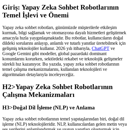
Giriş: Yapay Zeka Sohbet Robotlarının
Temel İşlevi ve Önemi
Yapay zeka sohbet robotları, günümüzde müşterilerle etkileşim
kurmak, bilgi sağlamak ve otomasyona dayalı hizmetleri geliştirmek
amacıyla hızla yaygınlaşmaktadır. Bu robotlar, kullanıcıların doğal
dildeki sorularını anlayıp, anlamlı ve tutarlı yanıtlar üretebilmek için
gelişmiş teknolojiler kullanır. 2026 yılı itibarıyla,
ChatGPT
ve
Google Gemini gibi modeller, global pazardaki dominant
konumlarını korurken, sektördeki rekabet ve teknolojik gelişmeler
sürekli hız kazanıyor. Bu yazıda, yapay zeka sohbet robotlarının
temel çalışma mekanizmalarını, kullanılan teknolojileri ve
algoritmaları detaylarıyla inceleyeceğiz.
H2>Yapay Zeka Sohbet Robotlarının
Çalışma Mekanizmaları
H3>Doğal Dil İşleme (NLP) ve Anlama
Yapay zeka sohbet robotlarının temel yapıtaşlarından biri, doğal dil
işleme (NLP) teknolojileridir. NLP, kullanıcılardan gelen metin veya
ses verilerini anlamlandırmak ve uygun yanıtları oluşturmak için