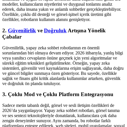
modeller, kullanıcıların niyetlerini ve duygusal tonlarını analiz
ederek, daha insana yakın ve anlamlı sohbetler gerçekleştirebiliyor.
Özellikle, çoklu dil desteği ve görsel-işitsel içerik üretimi gibi
özellikler, robotların kullanım alanını genişletiyor.
2.
Güvenilirlik
ve
Doğruluk
Artışına Yönelik
Çabalar
Güvenilirlik, yapay zeka sohbet robotlarının en önemli
sorunlarından biri olmaya devam ediyor. 2026 itibarıyla, yanlış bilgi
veya yanıltıcı cevapların önüne geçmek için yeni algoritmalar ve
sürekli eğitim teknikleri geliştirilmekte. Örneğin, yapay zeka
sistemleri, güvenilir veri kaynaklarına erişim sağlayarak, daha doğru
ve güncel bilgiler sunmaya özen gösteriyor. Bu sayede, özellikle
sağlık ve finans gibi kritik alanlarda kullanımlar artarken, güvenlik
ve doğruluk ön planda tutuluyor.
3. Çoklu Mod ve Çoklu Platform Entegrasyonu
Sadece metin tabanlı değil, görsel ve sesli iletişim özellikleri de
2026’da yaygınlaşıyor. Yapay zeka sohbet robotları, görsel tanıma
ve ses sentezi teknolojileriyle donatılarak, kullanıcılara çok daha
zengin deneyimler sunuyor. Aynı zamanda, bu robotlar farklı
platformlara entegre edilerek, web siteleri, mobil uygulamalar, sosyal