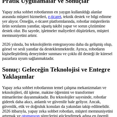
Pratik Uygulamalar ve Sonuçlar
Yapay zeka sohbet robotlarının en yaygın kullanıldığı alanlar
arasında müşteri hizmetleri,
e-ticaret
, teknik destek ve bilgi edinme
yer alıyor. Örneğin, e-ticaret platformlarında, robotlar müşterilerin
ürün sorularını yanıtlar, sipariş takibi yapar ve sorun çözümüne
destek olur. Bu sayede, işletmeler maliyetleri düşürürken, müşteri
memnuniyetini artırır.
2026 yılında, bu teknolojilerin entegrasyonu daha da gelişmiş olup,
görsel ve sesli yanıtlar da desteklenmektedir. Ayrıca, robotların
kişiselleştirilmiş deneyimler sunması ve çoklu dil desteği ile küresel
pazarlara uyum sağlanmaktadır.
Sonuç: Geleceğin Teknolojisi ve Entegre
Yaklaşımlar
Yapay zeka sohbet robotlarının temel çalışma mekanizmaları ve
teknolojileri, dil işleme, makine öğrenimi ve transformer
mimarilerine dayanmaktadır. Bu teknolojiler sayesinde, robotlar
giderek daha akıcı, anlamlı ve güvenilir hale geliyor. Ancak,
güvenlik, etik ve doğruluk konuları da yakından takip edilmelidir.
2026 itibarıyla, yapay zeka sohbet robotları, müşteri memnuniyetini
artırmak ve
otomasyon
süreçlerini güçlendirmek adına en önemli