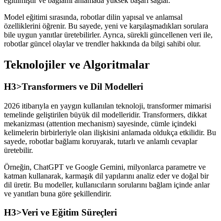
eğitilmiştir ve bağlamı anlamada yüksek başarı sağlar.
Model eğitimi sırasında, robotlar dilin yapısal ve anlamsal
özelliklerini öğrenir. Bu sayede, yeni ve karşılaşmadıkları sorulara
bile uygun yanıtlar üretebilirler. Ayrıca, sürekli güncellenen veri ile,
robotlar güncel olaylar ve trendler hakkında da bilgi sahibi olur.
Teknolojiler ve Algoritmalar
H3>Transformers ve Dil Modelleri
2026 itibarıyla en yaygın kullanılan teknoloji, transformer mimarisi
temelinde geliştirilen büyük dil modelleridir. Transformers, dikkat
mekanizması (attention mechanism) sayesinde, cümle içindeki
kelimelerin birbirleriyle olan ilişkisini anlamada oldukça etkilidir. Bu
sayede, robotlar bağlamı koruyarak, tutarlı ve anlamlı cevaplar
üretebilir.
Örneğin, ChatGPT ve Google Gemini, milyonlarca parametre ve
katman kullanarak, karmaşık dil yapılarını analiz eder ve doğal bir
dil üretir. Bu modeller, kullanıcıların sorularını bağlam içinde anlar
ve yanıtları buna göre şekillendirir.
H3>Veri ve Eğitim Süreçleri