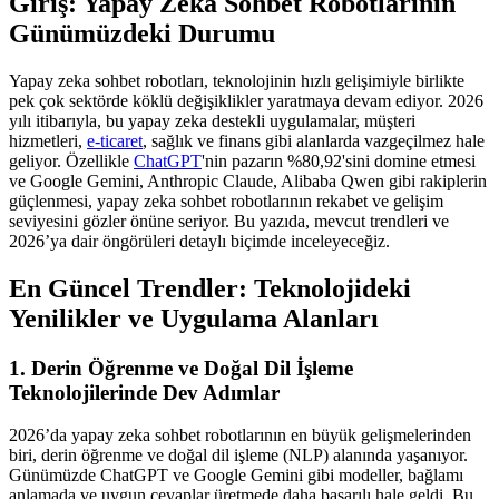
Giriş: Yapay Zeka Sohbet Robotlarının
Günümüzdeki Durumu
Yapay zeka sohbet robotları, teknolojinin hızlı gelişimiyle birlikte
pek çok sektörde köklü değişiklikler yaratmaya devam ediyor. 2026
yılı itibarıyla, bu yapay zeka destekli uygulamalar, müşteri
hizmetleri,
e-ticaret
, sağlık ve finans gibi alanlarda vazgeçilmez hale
geliyor. Özellikle
ChatGPT
'nin pazarın %80,92'sini domine etmesi
ve Google Gemini, Anthropic Claude, Alibaba Qwen gibi rakiplerin
güçlenmesi, yapay zeka sohbet robotlarının rekabet ve gelişim
seviyesini gözler önüne seriyor. Bu yazıda, mevcut trendleri ve
2026’ya dair öngörüleri detaylı biçimde inceleyeceğiz.
En Güncel Trendler: Teknolojideki
Yenilikler ve Uygulama Alanları
1. Derin Öğrenme ve Doğal Dil İşleme
Teknolojilerinde Dev Adımlar
2026’da yapay zeka sohbet robotlarının en büyük gelişmelerinden
biri, derin öğrenme ve doğal dil işleme (NLP) alanında yaşanıyor.
Günümüzde ChatGPT ve Google Gemini gibi modeller, bağlamı
anlamada ve uygun cevaplar üretmede daha başarılı hale geldi. Bu