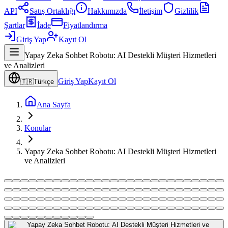
API
Satış Ortaklığı
Hakkımızda
İletişim
Gizlilik
Şartlar
İade
Fiyatlandırma
Giriş Yap
Kayıt Ol
Yapay Zeka Sohbet Robotu: AI Destekli Müşteri Hizmetleri
ve Analizleri
Giriş Yap
Kayıt Ol
🇹🇷
Türkçe
Ana Sayfa
Konular
Yapay Zeka Sohbet Robotu: AI Destekli Müşteri Hizmetleri
ve Analizleri