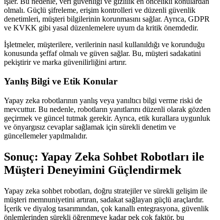
işler. Bu nedenle, veri güvenliği ve gizlilik en öncelikli konulardan
olmalı. Güçlü şifreleme, erişim kontrolleri ve düzenli güvenlik
denetimleri, müşteri bilgilerinin korunmasını sağlar. Ayrıca, GDPR
ve KVKK gibi yasal düzenlemelere uyum da kritik önemdedir.
İşletmeler, müşterilere, verilerinin nasıl kullanıldığı ve korunduğu
konusunda şeffaf olmalı ve güven sağlar. Bu, müşteri sadakatini
pekiştirir ve marka güvenilirliğini artırır.
Yanlış Bilgi ve Etik Konular
Yapay zeka robotlarının yanlış veya yanıltıcı bilgi verme riski de
mevcuttur. Bu nedenle, robotların yanıtlarını düzenli olarak gözden
geçirmek ve güncel tutmak gerekir. Ayrıca, etik kurallara uygunluk
ve önyargısız cevaplar sağlamak için sürekli denetim ve
güncellemeler yapılmalıdır.
Sonuç: Yapay Zeka Sohbet Robotları ile
Müşteri Deneyimini Güçlendirmek
Yapay zeka sohbet robotları, doğru stratejiler ve sürekli gelişim ile
müşteri memnuniyetini artıran, sadakat sağlayan güçlü araçlardır.
İçerik ve diyalog tasarımından, çok kanallı entegrasyona, güvenlik
önlemlerinden sürekli öğrenmeye kadar pek çok faktör, bu