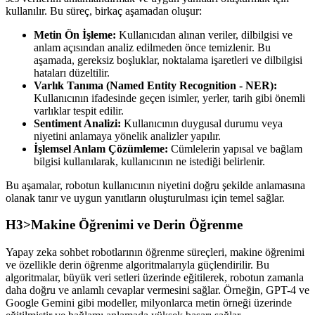
kullanılır. Bu süreç, birkaç aşamadan oluşur:
Metin Ön İşleme:
Kullanıcıdan alınan veriler, dilbilgisi ve
anlam açısından analiz edilmeden önce temizlenir. Bu
aşamada, gereksiz boşluklar, noktalama işaretleri ve dilbilgisi
hataları düzeltilir.
Varlık Tanıma (Named Entity Recognition - NER):
Kullanıcının ifadesinde geçen isimler, yerler, tarih gibi önemli
varlıklar tespit edilir.
Sentiment Analizi:
Kullanıcının duygusal durumu veya
niyetini anlamaya yönelik analizler yapılır.
İşlemsel Anlam Çözümleme:
Cümlelerin yapısal ve bağlam
bilgisi kullanılarak, kullanıcının ne istediği belirlenir.
Bu aşamalar, robotun kullanıcının niyetini doğru şekilde anlamasına
olanak tanır ve uygun yanıtların oluşturulması için temel sağlar.
H3>Makine Öğrenimi ve Derin Öğrenme
Yapay zeka sohbet robotlarının öğrenme süreçleri, makine öğrenimi
ve özellikle derin öğrenme algoritmalarıyla güçlendirilir. Bu
algoritmalar, büyük veri setleri üzerinde eğitilerek, robotun zamanla
daha doğru ve anlamlı cevaplar vermesini sağlar. Örneğin, GPT-4 ve
Google Gemini gibi modeller, milyonlarca metin örneği üzerinde