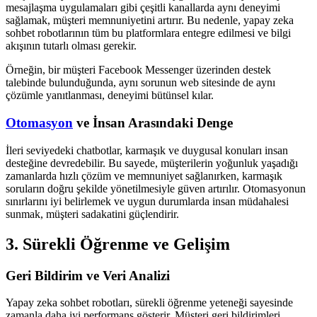
mesajlaşma uygulamaları gibi çeşitli kanallarda aynı deneyimi
sağlamak, müşteri memnuniyetini artırır. Bu nedenle, yapay zeka
sohbet robotlarının tüm bu platformlara entegre edilmesi ve bilgi
akışının tutarlı olması gerekir.
Örneğin, bir müşteri Facebook Messenger üzerinden destek
talebinde bulunduğunda, aynı sorunun web sitesinde de aynı
çözümle yanıtlanması, deneyimi bütünsel kılar.
Otomasyon
ve İnsan Arasındaki Denge
İleri seviyedeki chatbotlar, karmaşık ve duygusal konuları insan
desteğine devredebilir. Bu sayede, müşterilerin yoğunluk yaşadığı
zamanlarda hızlı çözüm ve memnuniyet sağlanırken, karmaşık
soruların doğru şekilde yönetilmesiyle güven artırılır. Otomasyonun
sınırlarını iyi belirlemek ve uygun durumlarda insan müdahalesi
sunmak, müşteri sadakatini güçlendirir.
3. Sürekli Öğrenme ve Gelişim
Geri Bildirim ve Veri Analizi
Yapay zeka sohbet robotları, sürekli öğrenme yeteneği sayesinde
zamanla daha iyi performans gösterir. Müşteri geri bildirimleri,