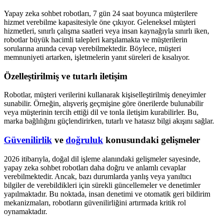
Yapay zeka sohbet robotları, 7 gün 24 saat boyunca müşterilere
hizmet verebilme kapasitesiyle öne çıkıyor. Geleneksel müşteri
hizmetleri, sınırlı çalışma saatleri veya insan kaynağıyla sınırlı iken,
robotlar büyük hacimli talepleri karşılamakta ve müşterilerin
sorularına anında cevap verebilmektedir. Böylece, müşteri
memnuniyeti artarken, işletmelerin yanıt süreleri de kısalıyor.
Özelleştirilmiş ve tutarlı iletişim
Robotlar, müşteri verilerini kullanarak kişiselleştirilmiş deneyimler
sunabilir. Örneğin, alışveriş geçmişine göre önerilerde bulunabilir
veya müşterinin tercih ettiği dil ve tonla iletişim kurabilirler. Bu,
marka bağlılığını güçlendirirken, tutarlı ve hatasız bilgi akışını sağlar.
Güvenilirlik
ve
doğruluk
konusundaki gelişmeler
2026 itibarıyla, doğal dil işleme alanındaki gelişmeler sayesinde,
yapay zeka sohbet robotları daha doğru ve anlamlı cevaplar
verebilmektedir. Ancak, bazı durumlarda yanlış veya yanıltıcı
bilgiler de verebildikleri için sürekli güncellemeler ve denetimler
yapılmaktadır. Bu noktada, insan denetimi ve otomatik geri bildirim
mekanizmaları, robotların güvenilirliğini artırmada kritik rol
oynamaktadır.