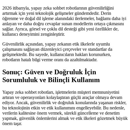
2026 itibarıyla, yapay zeka sohbet robotlarının güvenilirliğini
artırmak için yeni teknolojik gelişmeler gündemdedir. Derin
öğrenme ve doğal dil işleme alanındaki ilerlemeler, bağlamı daha iyi
anlayan ve daha doğru cevaplar sunan modellerin ortaya çıkmasını
sağlar. Ayrıca, görsel ve çoklu dil desteği gibi yeni özellikler de,
kullanıcı deneyimini zenginleştirir.
Güvenilirlik açısından, yapay zekanın etik ilkelerle uyumlu
çalışmasını sağlayan düzenleyici çerçeveler ve standartlar da
gelişmektedir. Bu sayede, kullanıcıların hakları korunurken,
robotların hatalı bilgi verme oranı da azaltılmaktadır.
Sonuç: Güven ve Doğruluk İçin
Sorumluluk ve Bilinçli Kullanım
Yapay zeka sohbet robotları, işletmelerin müşteri memnuniyetini
artıran ve operasyonları kolaylaştıran güçlü araçlar olmaya devam
ediyor. Ancak, güvenilirlik ve doğruluk konularında yaşanan riskler,
bu teknolojinin etkin ve etik kullanımını engelleyebilir. Bu nedenle,
verilerin kalitesine önem vermek, sürekli güncelleme ve denetim
yapmak, güvenlik önlemlerini almak ve etik ilkeleri gözetmek büyük
önem taşır.