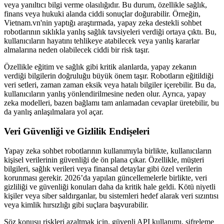
veya yanıltıcı bilgi verme olasılığıdır. Bu durum, özellikle sağlık,
finans veya hukuki alanda ciddi sonuçlar doğurabilir. Örneğin,
Vietnam.vn'nin yaptığı araştırmada, yapay zeka destekli sohbet
robotlarının sıklıkla yanlış sağlık tavsiyeleri verdiği ortaya çıktı. Bu,
kullanıcıların hayatını tehlikeye atabilecek veya yanlış kararlar
almalarına neden olabilecek ciddi bir risk taşır.
Özellikle eğitim ve sağlık gibi kritik alanlarda, yapay zekanın
verdiği bilgilerin doğruluğu büyük önem taşır. Robotların eğitildiği
veri setleri, zaman zaman eksik veya hatalı bilgiler içerebilir. Bu da,
kullanıcıların yanlış yönlendirilmesine neden olur. Ayrıca, yapay
zeka modelleri, bazen bağlamı tam anlamadan cevaplar üretebilir, bu
da yanlış anlaşılmalara yol açar.
Veri Güvenliği ve Gizlilik Endişeleri
Yapay zeka sohbet robotlarının kullanımıyla birlikte, kullanıcıların
kişisel verilerinin güvenliği de ön plana çıkar. Özellikle, müşteri
bilgileri, sağlık verileri veya finansal detaylar gibi özel verilerin
korunması gerekir. 2026’da yapılan güncellemelerle birlikte, veri
gizliliği ve güvenliği konuları daha da kritik hale geldi. Kötü niyetli
kişiler veya siber saldırganlar, bu sistemleri hedef alarak veri sızıntısı
veya kimlik hırsızlığı gibi suçlara başvurabilir.
Söz konusu riskleri azaltmak için, güvenli API kullanımı, şifreleme