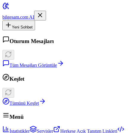
bilgesam.com AI
Yeni Sohbet
Oturum Mesajları
Tüm Mesajları Görüntüle
Keşfet
Tümünü Keşfet
Menü
İstatistikler
Servisler
Herkese Açık Tanıtım Linkleri