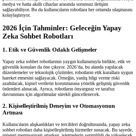
medya ve hatta akıllı cihazlar arasında sorunsuz iletişim
sağlayabiliyor. Bu da kullanıcıların robotlara her ortamda ulaşmasını
kolaylaştırıyor.
2026 İçin Tahminler: Geleceğin Yapay
Zeka Sohbet Robotları
1. Etik ve Güvenlik Odaklı Gelişmeler
Yapay zeka sohbet robotlarının yaygın kullanımıyla birlikte, etik ve
güvenlik konuları da öne çıkıyor. 2026’da, bu alanda yapılacak
düzenlemeler ve teknolojik çözümler, robotların etik kurallara uygun
hareket etmesini sağlayacak. Örneğin, yanlış bilgi verme riski
azaltılacak, kişisel verilerin korunmasına yönelik gelişmiş güvenlik
önlemleri alınacak. Ayrıca, robotların önyargısız ve tarafsız
davranması için algoritmalar sürekli güncellenecek.
2. Kişiselleştirilmiş Deneyim ve Otomasyonun
Artması
Kullanıcıların alışkanlıkları ve tercihleri doğrultusunda, yapay zeka
sohbet robotları daha kişiselleştirilmiş hizmetler sunacak. Bu sayede,
müşteri memnuniyeti artarken, işletmelerin verimliliği de yükselecek.