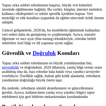
Yapay zeka sohbet robotlarının başarısı, büyük veri kümeleri
üzerinde eğitilmesine bağlıdır. Bu veriler, kitaplar, internet metinleri,
kullanıcı etkileşimleri ve sektör spesifik içerikleri kapsar. Veri
temizliği ve etik kurallara uygunluk da eğitim sürecinde kritik öneme
sahiptir.
Güncel gelişmelerle, 2026'da, bu modellerin eğitiminde kullanılan
veri setleri daha da genişlemiş ve çeşitlenmiştir. Ayrıca, transfer
öğrenme ve ince ayar (fine-tuning) teknikleriyle, robotlar belirli
sektörlere özel bilgi ve dil yapısına uyum sağlar.
Güvenlik ve
Doğruluk
Konuları
Yapay zeka sohbet robotlarının en büyük zorluklarından biri,
güvenilirlik
ve doğruluktur. 2026 itibarıyla, yanlış bilgi verme oranı
azaltılmış olsa da, bazı robotlar hala hatalı veya yanıltıcı tavsiyeler
verebiliyor. Özellikle sağlık, hukuk gibi kritik alanlarda, robotların
yanıtlarının doğruluğu büyük önem taşır.
Bu nedenle, robotların sürekli denetlenmesi ve güncellenmesi
gerekir. Ayrıca, kullanıcıların yanlış veya yanıltıcı bilgiyi rapor
edebilmesi için geri bildirim mekanizmaları kurulmaktadır.