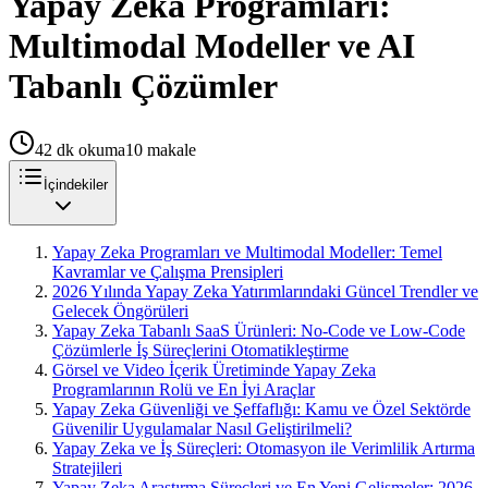
Yapay Zeka Programları:
Multimodal Modeller ve AI
Tabanlı Çözümler
42
dk okuma
10
makale
İçindekiler
Yapay Zeka Programları ve Multimodal Modeller: Temel
Kavramlar ve Çalışma Prensipleri
2026 Yılında Yapay Zeka Yatırımlarındaki Güncel Trendler ve
Gelecek Öngörüleri
Yapay Zeka Tabanlı SaaS Ürünleri: No-Code ve Low-Code
Çözümlerle İş Süreçlerini Otomatikleştirme
Görsel ve Video İçerik Üretiminde Yapay Zeka
Programlarının Rolü ve En İyi Araçlar
Yapay Zeka Güvenliği ve Şeffaflığı: Kamu ve Özel Sektörde
Güvenilir Uygulamalar Nasıl Geliştirilmeli?
Yapay Zeka ve İş Süreçleri: Otomasyon ile Verimlilik Artırma
Stratejileri
Yapay Zeka Araştırma Süreçleri ve En Yeni Gelişmeler: 2026