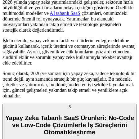
2026 yılında yapay zeka yatırımlarındaki gelişmeler, sektörün hızla
büyüdüğünü ve yeni fırsatların ortaya çıktığını gösteriyor. Özellikle
multimodal modeller ve
AI tabanlı SaaS
çözümleri, önümüzdeki
dönemde önemli rol oynayacak. Yatırımcılar, bu alandaki
inovasyonları yakından takip etmeli ve teknolojik gelişmeleri
stratejik olarak değerlendirmeli.
İşletmeler de, yapay zekanın farklı veri türlerini entegre edebilme
gücünü kullanarak, içerik üretimi ve otomasyon süreçlerinde avantaj
sağlayabilir. Ayrıca, güvenlik ve etik konularını göz ardı etmeden,
sürdürülebilir ve sorumlu yapay zeka kullanımıyla rekabet avantajı
elde edebilirler.
Sonuç olarak, 2026 ve sonrası için yapay zeka, sadece teknolojik bir
trend değil, aynı zamanda stratejik bir güç kaynağıdır. Bu nedenle,
şirketler ve yatırımcılar, bu dönüşümden en iyi şekilde faydalanmak
için, güncel gelişmeleri yakından takip etmeli ve yeniliklere açık
olmalıdır.
3
Yapay Zeka Tabanlı SaaS Ürünleri: No-Code
ve Low-Code Çözümlerle İş Süreçlerini
Otomatikleştirme