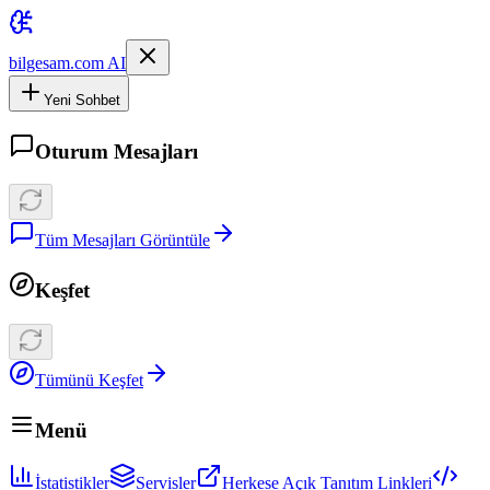
bilgesam.com AI
Yeni Sohbet
Oturum Mesajları
Tüm Mesajları Görüntüle
Keşfet
Tümünü Keşfet
Menü
İstatistikler
Servisler
Herkese Açık Tanıtım Linkleri