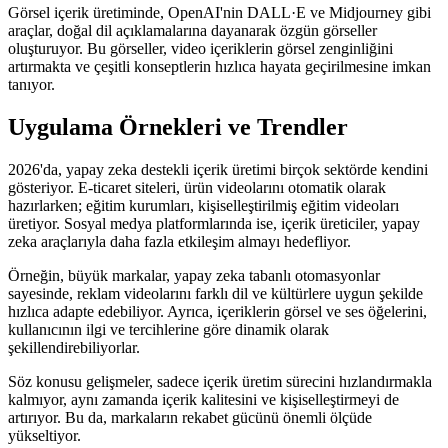
Görsel içerik üretiminde, OpenAI'nin DALL·E ve Midjourney gibi
araçlar, doğal dil açıklamalarına dayanarak özgün görseller
oluşturuyor. Bu görseller, video içeriklerin görsel zenginliğini
artırmakta ve çeşitli konseptlerin hızlıca hayata geçirilmesine imkan
tanıyor.
Uygulama Örnekleri ve Trendler
2026'da, yapay zeka destekli içerik üretimi birçok sektörde kendini
gösteriyor. E-ticaret siteleri, ürün videolarını otomatik olarak
hazırlarken; eğitim kurumları, kişiselleştirilmiş eğitim videoları
üretiyor. Sosyal medya platformlarında ise, içerik üreticiler, yapay
zeka araçlarıyla daha fazla etkileşim almayı hedefliyor.
Örneğin, büyük markalar, yapay zeka tabanlı otomasyonlar
sayesinde, reklam videolarını farklı dil ve kültürlere uygun şekilde
hızlıca adapte edebiliyor. Ayrıca, içeriklerin görsel ve ses öğelerini,
kullanıcının ilgi ve tercihlerine göre dinamik olarak
şekillendirebiliyorlar.
Söz konusu gelişmeler, sadece içerik üretim sürecini hızlandırmakla
kalmıyor, aynı zamanda içerik kalitesini ve kişiselleştirmeyi de
artırıyor. Bu da, markaların rekabet gücünü önemli ölçüde
yükseltiyor.