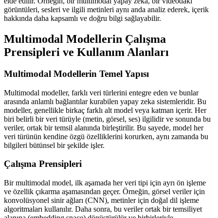
elde edilir. Örneğin, bir multimodal yapay zeka, bir videodaki
görüntüleri, sesleri ve ilgili metinleri aynı anda analiz ederek, içerik
hakkında daha kapsamlı ve doğru bilgi sağlayabilir.
Multimodal Modellerin Çalışma
Prensipleri ve Kullanım Alanları
Multimodal Modellerin Temel Yapısı
Multimodal modeller, farklı veri türlerini entegre eden ve bunlar
arasında anlamlı bağlantılar kurabilen yapay zeka sistemleridir. Bu
modeller, genellikle birkaç farklı alt model veya katman içerir. Her
biri belirli bir veri türüyle (metin, görsel, ses) ilgilidir ve sonunda bu
veriler, ortak bir temsil alanında birleştirilir. Bu sayede, model her
veri türünün kendine özgü özelliklerini korurken, aynı zamanda bu
bilgileri bütünsel bir şekilde işler.
Çalışma Prensipleri
Bir multimodal model, ilk aşamada her veri tipi için ayrı ön işleme
ve özellik çıkarma aşamasından geçer. Örneğin, görsel veriler için
konvolüsyonel sinir ağları (CNN), metinler için doğal dil işleme
algoritmaları kullanılır. Daha sonra, bu veriler ortak bir temsiliyet
alanına (embedding space) dönüştürülür ve birbirleriyle