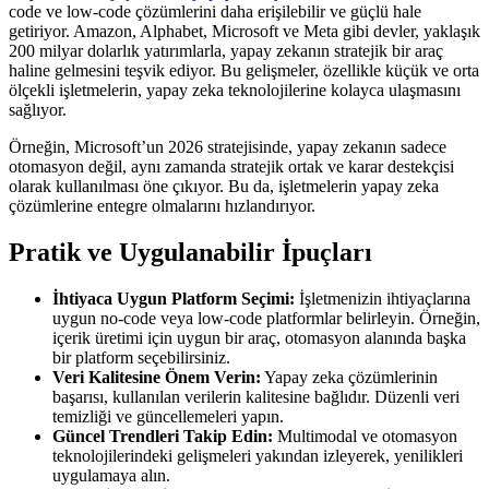
code ve low-code çözümlerini daha erişilebilir ve güçlü hale
getiriyor. Amazon, Alphabet, Microsoft ve Meta gibi devler, yaklaşık
200 milyar dolarlık yatırımlarla, yapay zekanın stratejik bir araç
haline gelmesini teşvik ediyor. Bu gelişmeler, özellikle küçük ve orta
ölçekli işletmelerin, yapay zeka teknolojilerine kolayca ulaşmasını
sağlıyor.
Örneğin, Microsoft’un 2026 stratejisinde, yapay zekanın sadece
otomasyon değil, aynı zamanda stratejik ortak ve karar destekçisi
olarak kullanılması öne çıkıyor. Bu da, işletmelerin yapay zeka
çözümlerine entegre olmalarını hızlandırıyor.
Pratik ve Uygulanabilir İpuçları
İhtiyaca Uygun Platform Seçimi:
İşletmenizin ihtiyaçlarına
uygun no-code veya low-code platformlar belirleyin. Örneğin,
içerik üretimi için uygun bir araç, otomasyon alanında başka
bir platform seçebilirsiniz.
Veri Kalitesine Önem Verin:
Yapay zeka çözümlerinin
başarısı, kullanılan verilerin kalitesine bağlıdır. Düzenli veri
temizliği ve güncellemeleri yapın.
Güncel Trendleri Takip Edin:
Multimodal ve otomasyon
teknolojilerindeki gelişmeleri yakından izleyerek, yenilikleri
uygulamaya alın.