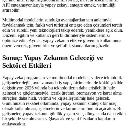
API entegrasyonlarıyla yapay zekayı entegre etmek, verimliliği
artırabilir.
Multimodal modellerin sunduğu avantajlardan tam anlamıyla
faydalanmak için, farklı veri türlerini entegre eden çözümleri tercih
edin ve sürekli yeni teknolojileri takip ederek, yeniliklere açık olun.
Düzenli eğitim ve kullanıcı geri bildirimleriyle sistemlerinizi
optimize edin. Ayrıca, yapay zekanın etik ve güvenilir kullanımına
önem vererek, güvenilirlik ve şeffaflık standartlarını gözetin.
Sonuç: Yapay Zekanın Geleceği ve
Sektörel Etkileri
Yapay zeka programları ve multimodal modeller, sadece teknolojik
gelişmeler değil, aynı zamanda iş yapış biçimlerini de köklü şekilde
değiştiriyor. 2026 yılında bu teknolojilerin daha erişilebilir hale
gelmesi ve güçlenmesiyle, içerik üretimi, otomasyon ve karar alma
süreçleri daha hızlı, verimli ve kişiselleştirilmiş hale gelecek.
Günümüzün rekabet ortamında, yapay zekanın stratejik bir araç
olarak kullanılması, işletmelerin ve kurumların önünü açacaktır. Bu
gelişmeler, yapay zekanın günlük yaşam ve iş dünyasında daha etkin
bir şekilde yer almasını sağlayacak ve yeni fırsatların kapılarını
aralayacaktır.