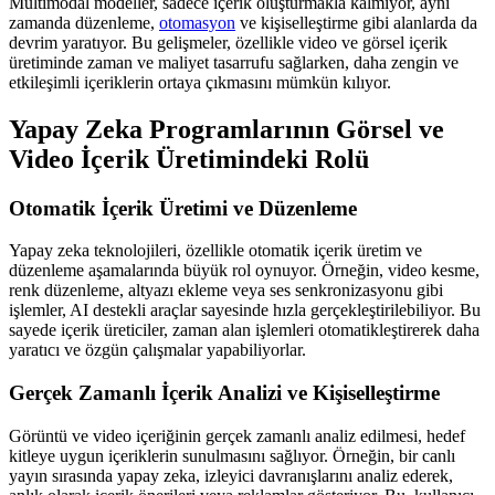
Multimodal modeller, sadece içerik oluşturmakla kalmıyor, aynı
zamanda düzenleme,
otomasyon
ve kişiselleştirme gibi alanlarda da
devrim yaratıyor. Bu gelişmeler, özellikle video ve görsel içerik
üretiminde zaman ve maliyet tasarrufu sağlarken, daha zengin ve
etkileşimli içeriklerin ortaya çıkmasını mümkün kılıyor.
Yapay Zeka Programlarının Görsel ve
Video İçerik Üretimindeki Rolü
Otomatik İçerik Üretimi ve Düzenleme
Yapay zeka teknolojileri, özellikle otomatik içerik üretim ve
düzenleme aşamalarında büyük rol oynuyor. Örneğin, video kesme,
renk düzenleme, altyazı ekleme veya ses senkronizasyonu gibi
işlemler, AI destekli araçlar sayesinde hızla gerçekleştirilebiliyor. Bu
sayede içerik üreticiler, zaman alan işlemleri otomatikleştirerek daha
yaratıcı ve özgün çalışmalar yapabiliyorlar.
Gerçek Zamanlı İçerik Analizi ve Kişiselleştirme
Görüntü ve video içeriğinin gerçek zamanlı analiz edilmesi, hedef
kitleye uygun içeriklerin sunulmasını sağlıyor. Örneğin, bir canlı
yayın sırasında yapay zeka, izleyici davranışlarını analiz ederek,