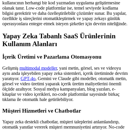
kullanıcının herhangi bir kod yazmadan uygulama geliştirmesine
olanak tanır. Low-code platformlar ise, temel seviyede kodlama
bilgisi gerektirir ve daha özelleştirilebilir çözümler sunar. Bu yapılar,
özellikle iş süreçlerini otomatikleştirmek ve yapay zekayı günlük
operasyonlara entegre etmek isteyen şirketler için devrim niteliğinde.
Yapay Zeka Tabanlı SaaS Ürünlerinin
Kullanım Alanları
İçerik Üretimi ve Pazarlama Otomasyonu
Gelişmiş
multimodal modeller
, yani metin, görsel, ses ve videoyu
aynı anda işleyebilen yapay zeka sistemleri, içerik üretiminde devrim
yaratıyor.
GPT-4o
, Gemini ve Claude gibi modeller, otomatik metin,
görsel ve video üretimi yaparak içerik üretim maliyetlerini önemli
ölçüde azaltıyor. Sosyal medya kampanyaları, blog yazıları, e-
kitaplar ve video içerikleri, no-code platformlar sayesinde birkaç
tıklama ile otomatik hale getirilebiliyor.
Müşteri Hizmetleri ve Chatbotlar
Yapay zeka destekli chatbotlar, müşteri taleplerini anlamlandırıp,
otomatik yanıtlar vererek müşteri memnuniyetini artırıyor. No-code