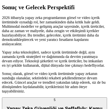
Sonuç ve Gelecek Perspektifi
2026 itibarıyla yapay zeka programlarının görsel ve video içerik
üretiminde oynadığı rol, her zamankinden daha kritik hale geldi.
Multimodal modeller ve gelişmiş araçlar sayesinde, içerik üreticiler,
daha az zaman ve maliyetle, daha zengin ve etkileşimli içerikler
hazırlayabiliyor. Bu trendler, gelecekte, içerik üretimini daha da
demokratikleştirecek ve yeni yaratıcı fırsatların kapılarını
aralayacaktır.
Yapay zeka teknolojileri, sadece içerik üretiminde değil, aynı
zamanda içerik stratejileri ve dağıtımında da devrim yaratmaya
devam ediyor. Teknoloji şirketleri ve içerik üreticiler, bu imkanları
en iyi şekilde kullanarak, dijital dünyada öne çıkmayı hedefliyorlar.
Sonuç olarak, görsel ve video içerik üretiminde yapay zekanın
sunduğu olanaklar, sektördeki rekabeti şekillendirmeye devam
edecek. Güncel araçlar ve trendleri yakından takip ederek, siz de bu
dönüşümden faydalanabilir, içeriklerinizi bir adım öteye
taşıyabilirsiniz.
5
Yapay Zeka Güvenliği ve Şeffaflığı: Kamu