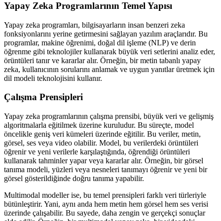
Yapay Zeka Programlarının Temel Yapısı
Yapay zeka programları, bilgisayarların insan benzeri zeka
fonksiyonlarını yerine getirmesini sağlayan yazılım araçlarıdır. Bu
programlar, makine öğrenimi, doğal dil işleme (NLP) ve derin
öğrenme gibi teknolojiler kullanarak büyük veri setlerini analiz eder,
örüntüleri tanır ve kararlar alır. Örneğin, bir metin tabanlı yapay
zeka, kullanıcının sorularını anlamak ve uygun yanıtlar üretmek için
dil modeli teknolojisini kullanır.
Çalışma Prensipleri
Yapay zeka programlarının çalışma prensibi, büyük veri ve gelişmiş
algoritmalarla eğitilmek üzerine kuruludur. Bu süreçte, model
öncelikle geniş veri kümeleri üzerinde eğitilir. Bu veriler, metin,
görsel, ses veya video olabilir. Model, bu verilerdeki örüntüleri
öğrenir ve yeni verilerle karşılaştığında, öğrendiği örüntüleri
kullanarak tahminler yapar veya kararlar alır. Örneğin, bir görsel
tanıma modeli, yüzleri veya nesneleri tanımayı öğrenir ve yeni bir
görsel gösterildiğinde doğru tanıma yapabilir.
Multimodal modeller ise, bu temel prensipleri farklı veri türleriyle
bütünleştirir. Yani, aynı anda hem metin hem görsel hem ses verisi
üzerinde çalışabilir. Bu sayede, daha zengin ve gerçekçi sonuçlar