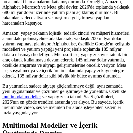
bu alandaki harcamalarını katlamış durumda. Örneğin, Amazon,
Alphabet, Microsoft ve Meta gibi devler, 2026'da toplamda yaklaşık
680 milyar dolar üzerinde yatırım planı açıklamış durumda. Bu
rakamlar, sadece altyapı ve araştırma geliştirmeye yapılan
harcamaları kapsıyor.
Amazon, yapay zekanın lojistik, tedarik zinciri ve müşteri hizmetleri
alanındaki potansiyeline odaklanarak, yaklaşık 200 milyar dolar
yatırım yapmayı planlıyor. Alphabet ise, özellikle Google'ın gelişmiş
modelleri ve yatırım yaptığı yeni projelerle toplamda 185 milyar
dolara ulaşmayı hedefliyor. Microsoft ise, yapay zekayı stratejik bir
araç olarak kullanmaya devam ederek, 145 milyar dolar yatırımla,
özellikle araştırma ve altyapı geliştirmelerine öncelik veriyor. Meta
ise, sosyal medya ve içerik üretimi alanında yapay zekayı entegre
ederek, 135 milyar dolar gibi büyük bir bütçe ayırmış durumda.
Bu yatırımlar, sadece altyapı güçlendirmeye değil, aynı zamanda
yeni uygulamalar ve çözümler geliştirmeye de yöneliktir. Özellikle
multimodal modeller
ve yapay zeka tabanlı SaaS çözümleri,
2026'nın en gözde trendleri arasında yer alıyor. Bu sayede, içerik
üretiminde video, ses ve metinleri bir arada işleyebilen sistemler
hızla yaygınlaşıyor.
Multimodal Modeller ve İçerik