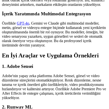
anlık olarak içerik önerileri veya reklamlar gösteriyor. Bu, kullanıcı
deneyimini artırırken, markaların etkileşim oranlarını yükseltiyor.
İçerik Yaratımında Multimodal Entegrasyon
Özellikle
GPT-4o
, Gemini ve Claude gibi multimodal modeller,
metin, görsel ve videoyu entegre biçimde kullanarak yeni içeriklerin
oluşturulmasında önemli bir rol oynuyor. Bu modeller, örneğin, bir
video senaryosu yazarken, uygun görselleri ve sesleri de otomatik
olarak öneriyor veya oluşturuyor. Bu da profesyonel içerik
üretiminde devrim yaratıyor.
En İyi Araçlar ve Uygulama Örnekleri
1. Adobe Sensei
Adobe'nin yapay zeka platformu Adobe Sensei, görsel ve video
düzenleme süreçlerini otomatikleştiriyor. Renk düzenleme, nesne
tanıma ve içerik önerileri gibi özellikleriyle, video prodüksiyonunu
hızlandırıyor ve kalitesini artırıyor. Özellikle Adobe Premiere Pro ve
After Effects ile entegre çalışması, içerik üreticilerin verimliliğini
yükseltiyor.
2. Runway ML