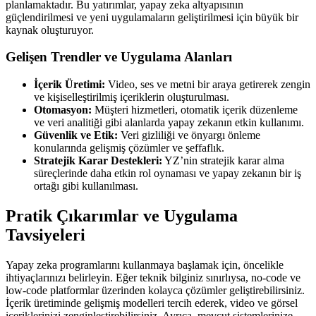
planlamaktadır. Bu yatırımlar, yapay zeka altyapısının
güçlendirilmesi ve yeni uygulamaların geliştirilmesi için büyük bir
kaynak oluşturuyor.
Gelişen Trendler ve Uygulama Alanları
İçerik Üretimi:
Video, ses ve metni bir araya getirerek zengin
ve kişiselleştirilmiş içeriklerin oluşturulması.
Otomasyon:
Müşteri hizmetleri, otomatik içerik düzenleme
ve veri analitiği gibi alanlarda yapay zekanın etkin kullanımı.
Güvenlik ve Etik:
Veri gizliliği ve önyargı önleme
konularında gelişmiş çözümler ve şeffaflık.
Stratejik Karar Destekleri:
YZ’nin stratejik karar alma
süreçlerinde daha etkin rol oynaması ve yapay zekanın bir iş
ortağı gibi kullanılması.
Pratik Çıkarımlar ve Uygulama
Tavsiyeleri
Yapay zeka programlarını kullanmaya başlamak için, öncelikle
ihtiyaçlarınızı belirleyin. Eğer teknik bilginiz sınırlıysa, no-code ve
low-code platformlar üzerinden kolayca çözümler geliştirebilirsiniz.
İçerik üretiminde gelişmiş modelleri tercih ederek, video ve görsel
içeriklerinizi zenginleştirebilirsiniz. Ayrıca, mevcut sistemlerinize