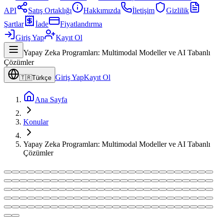
API
Satış Ortaklığı
Hakkımızda
İletişim
Gizlilik
Şartlar
İade
Fiyatlandırma
Giriş Yap
Kayıt Ol
Yapay Zeka Programları: Multimodal Modeller ve AI Tabanlı
Çözümler
Giriş Yap
Kayıt Ol
🇹🇷
Türkçe
Ana Sayfa
Konular
Yapay Zeka Programları: Multimodal Modeller ve AI Tabanlı
Çözümler