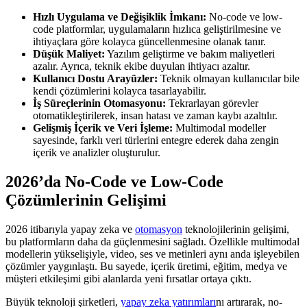
Hızlı Uygulama ve Değişiklik İmkanı:
No-code ve low-
code platformlar, uygulamaların hızlıca geliştirilmesine ve
ihtiyaçlara göre kolayca güncellenmesine olanak tanır.
Düşük Maliyet:
Yazılım geliştirme ve bakım maliyetleri
azalır. Ayrıca, teknik ekibe duyulan ihtiyacı azaltır.
Kullanıcı Dostu Arayüzler:
Teknik olmayan kullanıcılar bile
kendi çözümlerini kolayca tasarlayabilir.
İş Süreçlerinin Otomasyonu:
Tekrarlayan görevler
otomatikleştirilerek, insan hatası ve zaman kaybı azaltılır.
Gelişmiş İçerik ve Veri İşleme:
Multimodal modeller
sayesinde, farklı veri türlerini entegre ederek daha zengin
içerik ve analizler oluşturulur.
2026’da No-Code ve Low-Code
Çözümlerinin Gelişimi
2026 itibarıyla yapay zeka ve
otomasyon
teknolojilerinin gelişimi,
bu platformların daha da güçlenmesini sağladı. Özellikle multimodal
modellerin yükselişiyle, video, ses ve metinleri aynı anda işleyebilen
çözümler yaygınlaştı. Bu sayede, içerik üretimi, eğitim, medya ve
müşteri etkileşimi gibi alanlarda yeni fırsatlar ortaya çıktı.
Büyük teknoloji şirketleri,
yapay zeka yatırımları
nı artırarak, no-