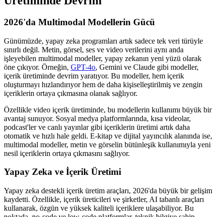
Üretiminde Devrim
2026'da Multimodal Modellerin Gücü
Günümüzde, yapay zeka programları artık sadece tek veri türüyle
sınırlı değil. Metin, görsel, ses ve video verilerini aynı anda
işleyebilen multimodal modeller, yapay zekanın yeni yüzü olarak
öne çıkıyor. Örneğin,
GPT-4o
, Gemini ve Claude gibi modeller,
içerik üretiminde devrim yaratıyor. Bu modeller, hem içerik
oluşturmayı hızlandırıyor hem de daha kişiselleştirilmiş ve zengin
içeriklerin ortaya çıkmasına olanak sağlıyor.
Özellikle video içerik üretiminde, bu modellerin kullanımı büyük bir
avantaj sunuyor. Sosyal medya platformlarında, kısa videolar,
podcast'ler ve canlı yayınlar gibi içeriklerin üretimi artık daha
otomatik ve hızlı hale geldi. E-kitap ve dijital yayıncılık alanında ise,
multimodal modeller, metin ve görselin bütünleşik kullanımıyla yeni
nesil içeriklerin ortaya çıkmasını sağlıyor.
Yapay Zeka ve İçerik Üretimi
Yapay zeka destekli içerik üretim araçları, 2026'da büyük bir gelişim
kaydetti. Özellikle, içerik üreticileri ve şirketler, AI tabanlı araçları
kullanarak, özgün ve yüksek kaliteli içeriklere ulaşabiliyor. Bu
noktada, no-code ve low-code platformlar, teknik bilgiye sahip