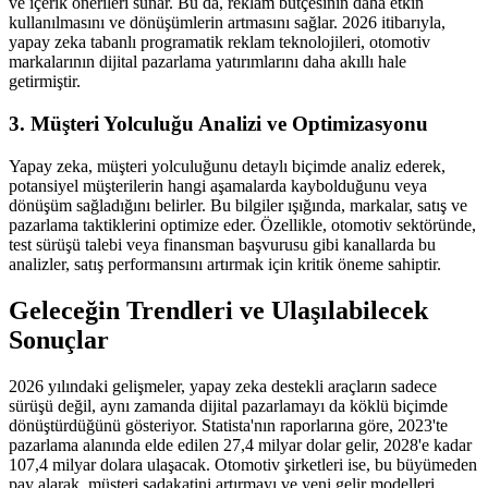
ve içerik önerileri sunar. Bu da, reklam bütçesinin daha etkin
kullanılmasını ve dönüşümlerin artmasını sağlar. 2026 itibarıyla,
yapay zeka tabanlı programatik reklam teknolojileri, otomotiv
markalarının dijital pazarlama yatırımlarını daha akıllı hale
getirmiştir.
3. Müşteri Yolculuğu Analizi ve Optimizasyonu
Yapay zeka, müşteri yolculuğunu detaylı biçimde analiz ederek,
potansiyel müşterilerin hangi aşamalarda kaybolduğunu veya
dönüşüm sağladığını belirler. Bu bilgiler ışığında, markalar, satış ve
pazarlama taktiklerini optimize eder. Özellikle, otomotiv sektöründe,
test sürüşü talebi veya finansman başvurusu gibi kanallarda bu
analizler, satış performansını artırmak için kritik öneme sahiptir.
Geleceğin Trendleri ve Ulaşılabilecek
Sonuçlar
2026 yılındaki gelişmeler, yapay zeka destekli araçların sadece
sürüşü değil, aynı zamanda dijital pazarlamayı da köklü biçimde
dönüştürdüğünü gösteriyor. Statista'nın raporlarına göre, 2023'te
pazarlama alanında elde edilen 27,4 milyar dolar gelir, 2028'e kadar
107,4 milyar dolara ulaşacak. Otomotiv şirketleri ise, bu büyümeden
pay alarak, müşteri sadakatini artırmayı ve yeni gelir modelleri