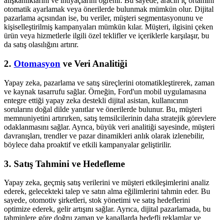
alışkanlıklarını ve ihtiyaçlarını öğrenir. Bu sayede, aracın iç ortamını
otomatik ayarlamak veya önerilerde bulunmak mümkün olur. Dijital
pazarlama açısından ise, bu veriler, müşteri segmentasyonunu ve
kişiselleştirilmiş kampanyaları mümkün kılar. Müşteri, ilgisini çeken
ürün veya hizmetlerle ilgili özel teklifler ve içeriklerle karşılaşır, bu
da satış olasılığını artırır.
2.
Otomasyon
ve Veri Analitiği
Yapay zeka, pazarlama ve satış süreçlerini otomatikleştirerek, zaman
ve kaynak tasarrufu sağlar. Örneğin, Ford'un mobil uygulamasına
entegre ettiği yapay zeka destekli dijital asistan, kullanıcının
sorularını doğal dilde yanıtlar ve önerilerde bulunur. Bu, müşteri
memnuniyetini artırırken, satış temsilcilerinin daha stratejik görevlere
odaklanmasını sağlar. Ayrıca, büyük veri analitiği sayesinde, müşteri
davranışları, trendler ve pazar dinamikleri anlık olarak izlenebilir,
böylece daha proaktif ve etkili kampanyalar geliştirilir.
3. Satış Tahmini ve Hedefleme
Yapay zeka, geçmiş satış verilerini ve müşteri etkileşimlerini analiz
ederek, gelecekteki talep ve satın alma eğilimlerini tahmin eder. Bu
sayede, otomotiv şirketleri, stok yönetimi ve satış hedeflerini
optimize ederek, gelir artışını sağlar. Ayrıca, dijital pazarlamada, bu
tahminlere göre doğru zaman ve kanallarda hedefli reklamlar ve