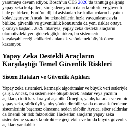
yaratmaya devam ediyor. Bosch’un CES
2026
’da tanıttığı gelişmiş
yapay zeka kokpitleri, sürüş deneyimini daha konforlu ve güvenli
hale getirirken, Ford’un dijital asistanları ise kullanıcıların hayatını
kolaylaştırıyor. Ancak, bu teknolojilerin hızla yaygınlaşmasıyla
birlikte, güvenlik ve güvenilirlik konusunda da yeni riskler ortaya
çıkmaya başladı. 2026 itibarıyla, yapay zeka destekli araçların
otomotivdeki yeri giderek güçlenirken, bu sistemlerin
karşılaşabileceği tehlikeleri anlamak ve önlemek büyük önem
kazanıyor.
Yapay Zeka Destekli Araçların
Karşılaştığı Temel Güvenlik Riskleri
Sistem Hataları ve Güvenlik Açıkları
Yapay zeka sistemleri, karmaşık algoritmalar ve büyük veri setleriyle
çalışır. Ancak, bu sistemlerde oluşabilecek hatalar veya yazılım
açıkları, ciddi kazalara yol açabilir. Örneğin, yanlış kararlar veren bir
yapay zeka, sürücüyü yanlış yönlendirebilir ya da otomatik frenleme
sistemlerinin başarısız olmasına neden olabilir. Ayrıca, siber saldırılar
da önemli bir risk faktörüdür. Hackerlar, araçların yapay zeka
sistemlerine sızarak kontrolü ele geçirebilir ve bu da büyük güvenlik
açıkları yaratabilir.