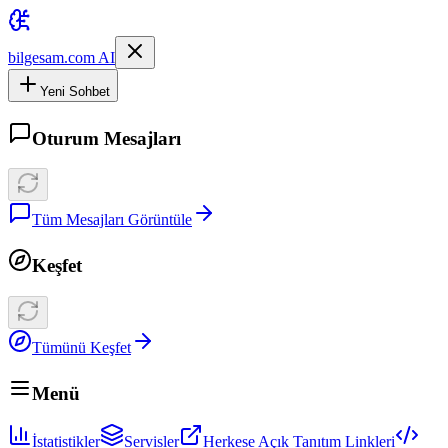
bilgesam.com AI
Yeni Sohbet
Oturum Mesajları
Tüm Mesajları Görüntüle
Keşfet
Tümünü Keşfet
Menü
İstatistikler
Servisler
Herkese Açık Tanıtım Linkleri