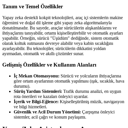
Tanım ve Temel Özellikler
Yapay zeka destekli kokpit teknolojileri, araç içi sistemlerin makine
öğrenimi ve doğal dil işleme gibi yapay zeka algoritmalarıyla
donatılmasıdır. Bu sayede, araçlar sürücülerin alışkanlıklarını ve
ihtiyaçlarını tanıyabilir, ortamı kişiselleştirebilir ve otomatik ayarları
yapabilir. Örneğin, sürücü "Üşüdüm" dediğinde, sistem otomatik
olarak koltuk ısıtmasını devreye alabilir veya kabin sıcaklığını
ayarlayabilir. Bu teknolojiler, sürücülerin dikkatini yoldan
ayırmadan, otomatik ve akıllı çözümler sunar.
Gelişmiş Özellikler ve Kullanım Alanları
İç Mekan Otomasyonu:
Sürücü ve yolcuların ihtiyaçlarına
göre ortam ayarlarının otomatik yapılması (ışık, sıcaklık, hava
durumu).
Sürüş Yardım Sistemleri:
Trafik durumu analizi, en uygun
rota önerileri ve kazaları önleyici uyarılar.
İçerik ve Bilgi-Eğlence:
Kişiselleştirilmiş müzik, navigasyon
ve bilgi hizmetleri.
Güvenlik ve Acil Durum Yönetimi:
Çarpışma önleyici
sistemler, acil çağrı ve konum paylaşımı.