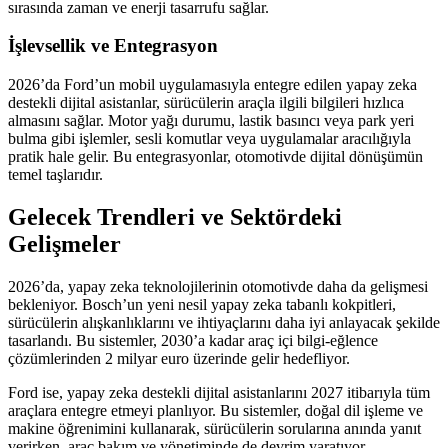
sırasında zaman ve enerji tasarrufu sağlar.
İşlevsellik ve Entegrasyon
2026’da Ford’un mobil uygulamasıyla entegre edilen yapay zeka
destekli dijital asistanlar, sürücülerin araçla ilgili bilgileri hızlıca
almasını sağlar. Motor yağı durumu, lastik basıncı veya park yeri
bulma gibi işlemler, sesli komutlar veya uygulamalar aracılığıyla
pratik hale gelir. Bu entegrasyonlar, otomotivde dijital dönüşümün
temel taşlarıdır.
Gelecek Trendleri ve Sektördeki
Gelişmeler
2026’da, yapay zeka teknolojilerinin otomotivde daha da gelişmesi
bekleniyor. Bosch’un yeni nesil yapay zeka tabanlı kokpitleri,
sürücülerin alışkanlıklarını ve ihtiyaçlarını daha iyi anlayacak şekilde
tasarlandı. Bu sistemler, 2030’a kadar araç içi bilgi-eğlence
çözümlerinden 2 milyar euro üzerinde gelir hedefliyor.
Ford ise, yapay zeka destekli dijital asistanlarını 2027 itibarıyla tüm
araçlara entegre etmeyi planlıyor. Bu sistemler, doğal dil işleme ve
makine öğrenimini kullanarak, sürücülerin sorularına anında yanıt
verirken, araç bakım ve yönetiminde de devrim yaratıyor.