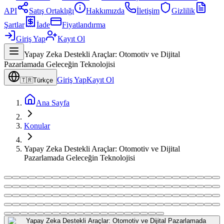
API
Satış Ortaklığı
Hakkımızda
İletişim
Gizlilik
Şartlar
İade
Fiyatlandırma
Giriş Yap
Kayıt Ol
Yapay Zeka Destekli Araçlar: Otomotiv ve Dijital
Pazarlamada Geleceğin Teknolojisi
Giriş Yap
Kayıt Ol
🇹🇷
Türkçe
Ana Sayfa
Konular
Yapay Zeka Destekli Araçlar: Otomotiv ve Dijital
Pazarlamada Geleceğin Teknolojisi