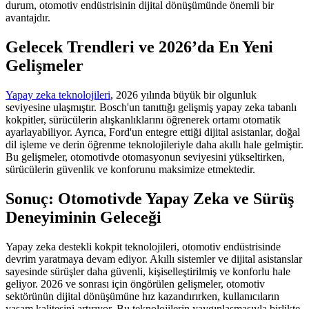
durum, otomotiv endüstrisinin dijital dönüşümünde önemli bir
avantajdır.
Gelecek Trendleri ve 2026’da En Yeni
Gelişmeler
Yapay zeka teknolojileri
, 2026 yılında büyük bir olgunluk
seviyesine ulaşmıştır. Bosch'un tanıttığı gelişmiş yapay zeka tabanlı
kokpitler, sürücülerin alışkanlıklarını öğrenerek ortamı otomatik
ayarlayabiliyor. Ayrıca, Ford'un entegre ettiği dijital asistanlar, doğal
dil işleme ve derin öğrenme teknolojileriyle daha akıllı hale gelmiştir.
Bu gelişmeler, otomotivde otomasyonun seviyesini yükseltirken,
sürücülerin güvenlik ve konforunu maksimize etmektedir.
Sonuç: Otomotivde Yapay Zeka ve Sürüş
Deneyiminin Geleceği
Yapay zeka destekli kokpit teknolojileri, otomotiv endüstrisinde
devrim yaratmaya devam ediyor. Akıllı sistemler ve dijital asistanslar
sayesinde sürüşler daha güvenli, kişiselleştirilmiş ve konforlu hale
geliyor. 2026 ve sonrası için öngörülen gelişmeler, otomotiv
sektörünün dijital dönüşümüne hız kazandırırken, kullanıcıların
yaşam kalitesini artırıyor. Bu teknolojilerin yaygınlaşmasıyla birlikte,