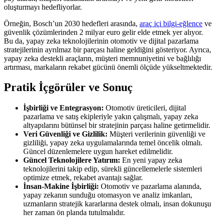
oluşturmayı hedefliyorlar.
Örneğin, Bosch’un 2030 hedefleri arasında,
araç içi bilgi-eğlence
ve
güvenlik çözümlerinden 2 milyar euro gelir elde etmek yer alıyor.
Bu da, yapay zeka teknolojilerinin otomotiv ve dijital pazarlama
stratejilerinin ayrılmaz bir parçası haline geldiğini gösteriyor. Ayrıca,
yapay zeka destekli araçların, müşteri memnuniyetini ve bağlılığı
artırması, markaların rekabet gücünü önemli ölçüde yükseltmektedir.
Pratik İçgörüler ve Sonuç
İşbirliği ve Entegrasyon:
Otomotiv üreticileri, dijital
pazarlama ve satış ekipleriyle yakın çalışmalı, yapay zeka
altyapılarını bütünsel bir stratejinin parçası haline getirmelidir.
Veri Güvenliği ve Gizlilik:
Müşteri verilerinin güvenliği ve
gizliliği, yapay zeka uygulamalarında temel öncelik olmalı.
Güncel düzenlemelere uygun hareket edilmelidir.
Güncel Teknolojilere Yatırım:
En yeni yapay zeka
teknolojilerini takip edip, sürekli güncellemelerle sistemleri
optimize etmek, rekabet avantajı sağlar.
İnsan-Makine İşbirliği:
Otomotiv ve pazarlama alanında,
yapay zekanın sunduğu otomasyon ve analiz imkanları,
uzmanların stratejik kararlarına destek olmalı, insan dokunuşu
her zaman ön planda tutulmalıdır.