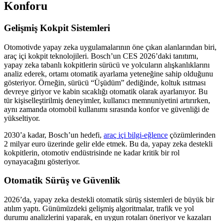
Konforu
Gelişmiş Kokpit Sistemleri
Otomotivde yapay zeka uygulamalarının öne çıkan alanlarından biri,
araç içi kokpit teknolojileri. Bosch’un CES 2026’daki tanıtımı,
yapay zeka tabanlı kokpitlerin sürücü ve yolcuların alışkanlıklarını
analiz ederek, ortamı otomatik ayarlama yeteneğine sahip olduğunu
gösteriyor. Örneğin, sürücü “Üşüdüm” dediğinde, koltuk ısıtması
devreye giriyor ve kabin sıcaklığı otomatik olarak ayarlanıyor. Bu
tür kişiselleştirilmiş deneyimler, kullanıcı memnuniyetini artırırken,
aynı zamanda otomobil kullanımı sırasında konfor ve güvenliği de
yükseltiyor.
2030’a kadar, Bosch’un hedefi,
araç içi bilgi-eğlence
çözümlerinden
2 milyar euro üzerinde gelir elde etmek. Bu da, yapay zeka destekli
kokpitlerin, otomotiv endüstrisinde ne kadar kritik bir rol
oynayacağını gösteriyor.
Otomatik Sürüş ve Güvenlik
2026’da, yapay zeka destekli otomatik sürüş sistemleri de büyük bir
atılım yaptı. Günümüzdeki gelişmiş algoritmalar, trafik ve yol
durumu analizlerini yaparak, en uygun rotaları öneriyor ve kazaları