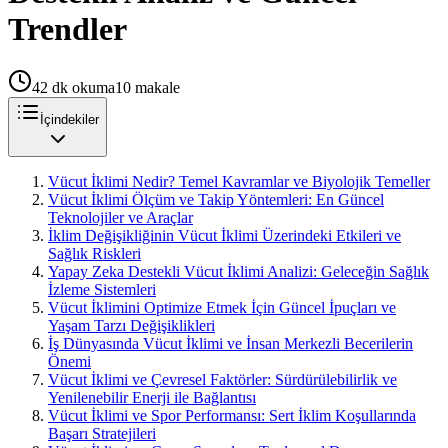
Trendler
42
dk okuma
10
makale
İçindekiler
Vücut İklimi Nedir? Temel Kavramlar ve Biyolojik Temeller
Vücut İklimi Ölçüm ve Takip Yöntemleri: En Güncel
Teknolojiler ve Araçlar
İklim Değişikliğinin Vücut İklimi Üzerindeki Etkileri ve
Sağlık Riskleri
Yapay Zeka Destekli Vücut İklimi Analizi: Geleceğin Sağlık
İzleme Sistemleri
Vücut İklimini Optimize Etmek İçin Güncel İpuçları ve
Yaşam Tarzı Değişiklikleri
İş Dünyasında Vücut İklimi ve İnsan Merkezli Becerilerin
Önemi
Vücut İklimi ve Çevresel Faktörler: Sürdürülebilirlik ve
Yenilenebilir Enerji ile Bağlantısı
Vücut İklimi ve Spor Performansı: Sert İklim Koşullarında
Başarı Stratejileri