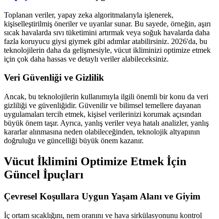
Toplanan veriler, yapay zeka algoritmalarıyla işlenerek,
kişiselleştirilmiş öneriler ve uyarılar sunar. Bu sayede, örneğin, aşırı
sıcak havalarda sıvı tüketimini artırmak veya soğuk havalarda daha
fazla koruyucu giysi giymek gibi adımlar atabilirsiniz. 2026'da, bu
teknolojilerin daha da gelişmesiyle, vücut ikliminizi optimize etmek
için çok daha hassas ve detaylı veriler alabileceksiniz.
Veri Güvenliği ve Gizlilik
Ancak, bu teknolojilerin kullanımıyla ilgili önemli bir konu da veri
gizliliği ve güvenliğidir. Güvenilir ve bilimsel temellere dayanan
uygulamaları tercih etmek, kişisel verilerinizi korumak açısından
büyük önem taşır. Ayrıca, yanlış veriler veya hatalı analizler, yanlış
kararlar alınmasına neden olabileceğinden, teknolojik altyapının
doğruluğu ve güncelliği büyük önem kazanır.
Vücut İklimini Optimize Etmek İçin
Güncel İpuçları
Çevresel Koşullara Uygun Yaşam Alanı ve Giyim
İç ortam sıcaklığını, nem oranını ve hava sirkülasyonunu kontrol