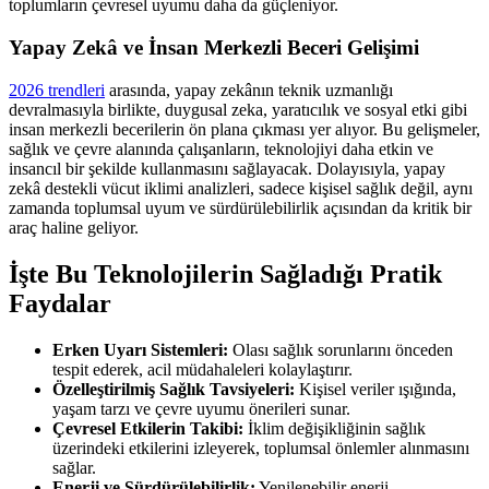
toplumların çevresel uyumu daha da güçleniyor.
Yapay Zekâ ve İnsan Merkezli Beceri Gelişimi
2026 trendleri
arasında, yapay zekânın teknik uzmanlığı
devralmasıyla birlikte, duygusal zeka, yaratıcılık ve sosyal etki gibi
insan merkezli becerilerin ön plana çıkması yer alıyor. Bu gelişmeler,
sağlık ve çevre alanında çalışanların, teknolojiyi daha etkin ve
insancıl bir şekilde kullanmasını sağlayacak. Dolayısıyla, yapay
zekâ destekli vücut iklimi analizleri, sadece kişisel sağlık değil, aynı
zamanda toplumsal uyum ve sürdürülebilirlik açısından da kritik bir
araç haline geliyor.
İşte Bu Teknolojilerin Sağladığı Pratik
Faydalar
Erken Uyarı Sistemleri:
Olası sağlık sorunlarını önceden
tespit ederek, acil müdahaleleri kolaylaştırır.
Özelleştirilmiş Sağlık Tavsiyeleri:
Kişisel veriler ışığında,
yaşam tarzı ve çevre uyumu önerileri sunar.
Çevresel Etkilerin Takibi:
İklim değişikliğinin sağlık
üzerindeki etkilerini izleyerek, toplumsal önlemler alınmasını
sağlar.
Enerji ve Sürdürülebilirlik:
Yenilenebilir enerji