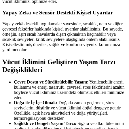
vücut ikliminizi optimize eder.
Yapay Zeka ve Sensör Destekli Kişisel Uyarılar
Yapay zekâ destekli uygulamalar sayesinde, sıcaklık, nem ve diğer
çevresel faktörler hakkında kişisel uyarılar alabilirsiniz. Bu sayede,
örneğin, aşırı sıcak havalarda dışarı çıkmaktan kaçınabilir veya
sıcaklık seviyeleri kritik seviyelere ulaştığında önlem alabilirsiniz.
Kişiselleştirilmiş öneriler, sağlık ve konfor seviyenizi korumanıza
yardımcı olur.
Vücut İklimini Geliştiren Yaşam Tarzı
Değişiklikleri
Çevre Dostu ve Sürdürülebilir Yaşam:
Yenilenebilir enerji
kullanımı ve enerji tasarrufu, çevresel stres faktörlerini azaltır,
böylece vücut ikliminiz üzerindeki olumsuz etkileri minimize
eder.
Doğa ile İç İçe Olmak:
Doğada zaman geçirmek, stres
seviyelerini düşürür ve vücut iklimini doğal dengeye getirir.
Özellikle, açık hava aktiviteleri ve doğa yürüyüşleri,
termoregülasyonu destekler.
Sağlıklı ve Dengeli Yaşam Tarzı:
Sigara ve alkol tüketimini
azaltmak, uyku düzenine dikkat etmek ve yeterli su içmek,