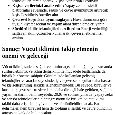
teknolojileri tercih ederek, kişisel verilerinizi koruyun.
Kişisel verilerinizi analiz edin:
Yapay zekâ destekli
platformlar sayesinde, sağlık ve çevre uyumunuzu artıracak
kişiselleştirilmiş öneriler alın.
Çevresel koşullara uyum sağlayın:
Hava durumuna göre
uygun kıyafet seçimi ve yaşam alanı düzenlemeleri yapın.
Sürdürülebilir teknolojileri tercih edin:
Enerji verimliliği
sağlayan akıllı çözümler kullanarak, çevresel etkilerinizi
azaltın.
Sonuç: Vücut iklimini takip etmenin
önemi ve geleceği
Vücut iklimi, sadece sağlık ve konfor açısından değil, aynı zamanda
sürdürülebilirlik ve iklim değişikliği ile mücadele bağlamında da
büyük bir öneme sahiptir. Günümüzde kullanılan gelişmiş
teknolojiler ve araçlar sayesinde, iç ve çevresel koşullar daha hassas
ve kişiselleştirilmiş şekilde izlenebilmektedir. Bu sayede, bireyler ve
kurumlar, çevresel streslere karşı daha dirençli hale gelirken, sağlıklı
yaşam tarzlarını benimseyebilir. 2026 ve sonrası yıllarda, yapay zekâ
ve sensör teknolojilerinin entegrasyonu ile birlikte, vücut iklimi
takibi daha erişilebilir, güvenilir ve sürdürülebilir olacak. Bu
gelişmeler, hem bireysel hem de toplumsal sağlık ve çevre bilincinin
artmasına katkıda bulunacaktır.