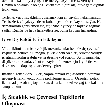
dokuların katılımıyla çalışan termoregülasyon merkezleri içerir.
Beynin hipotalamus bölgesi, vücut sıcaklığını algılar ve gerektiğinde
tepki verir.
Terleme, vücut sıcaklığını düşürmek için en yaygın mekanizmadır.
Ter bezleri, cilt yüzeyinde su buharı şeklinde ısı kaybını sağlar. Kan
damarlarının genişlemesi ise, ısıyı vücut yüzeyine taşır ve soğuma
sağlar. Rüzgar ve hava hareketleri ise, bu ısı kaybını hızlandırır.
İç ve Dış Faktörlerin Etkileşimi
Vücut iklimi, hem iç biyolojik mekanizmalar hem de dış çevresel
koşullarla belirlenir. Örneğin, yüksek nem oranları, terleme yoluyla
ısı atımını zorlaştırabilir ve ısı stresine yol açabilir. Aynı zamanda,
düşük sıcaklıklarda, vücut ısı kaybını önlemek için kıyafetler ve
davranışsal adaptasyonlar devreye girer.
İnsanlar, genetik özellikleri, yaşam tarzları ve yaşadıkları ortamlar
nedeniyle farklı vücut iklimi profillerine sahiptir. Örneğin, soğuk
iklime adapte olmuş topluluklar, daha kalın deri ve yağ tabakalarına
sahip olabilir.
İç Sıcaklık ve Çevresel Tepkilerin
Oluşması