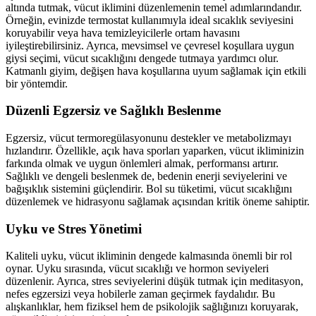
altında tutmak, vücut iklimini düzenlemenin temel adımlarındandır.
Örneğin, evinizde termostat kullanımıyla ideal sıcaklık seviyesini
koruyabilir veya hava temizleyicilerle ortam havasını
iyileştirebilirsiniz. Ayrıca, mevsimsel ve çevresel koşullara uygun
giysi seçimi, vücut sıcaklığını dengede tutmaya yardımcı olur.
Katmanlı giyim, değişen hava koşullarına uyum sağlamak için etkili
bir yöntemdir.
Düzenli Egzersiz ve Sağlıklı Beslenme
Egzersiz, vücut termoregülasyonunu destekler ve metabolizmayı
hızlandırır. Özellikle, açık hava sporları yaparken, vücut ikliminizin
farkında olmak ve uygun önlemleri almak, performansı artırır.
Sağlıklı ve dengeli beslenmek de, bedenin enerji seviyelerini ve
bağışıklık sistemini güçlendirir. Bol su tüketimi, vücut sıcaklığını
düzenlemek ve hidrasyonu sağlamak açısından kritik öneme sahiptir.
Uyku ve Stres Yönetimi
Kaliteli uyku, vücut ikliminin dengede kalmasında önemli bir rol
oynar. Uyku sırasında, vücut sıcaklığı ve hormon seviyeleri
düzenlenir. Ayrıca, stres seviyelerini düşük tutmak için meditasyon,
nefes egzersizi veya hobilerle zaman geçirmek faydalıdır. Bu
alışkanlıklar, hem fiziksel hem de psikolojik sağlığınızı koruyarak,