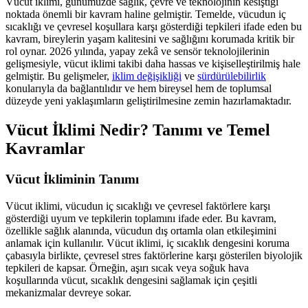
Vücut iklimi, günümüzde sağlık, çevre ve teknolojinin kesiştiği
noktada önemli bir kavram haline gelmiştir. Temelde, vücudun iç
sıcaklığı ve çevresel koşullara karşı gösterdiği tepkileri ifade eden bu
kavram, bireylerin yaşam kalitesini ve sağlığını korumada kritik bir
rol oynar. 2026 yılında, yapay zekâ ve sensör teknolojilerinin
gelişmesiyle, vücut iklimi takibi daha hassas ve kişiselleştirilmiş hale
gelmiştir. Bu gelişmeler,
iklim değişikliği
ve
sürdürülebilirlik
konularıyla da bağlantılıdır ve hem bireysel hem de toplumsal
düzeyde yeni yaklaşımların geliştirilmesine zemin hazırlamaktadır.
Vücut İklimi Nedir? Tanımı ve Temel
Kavramlar
Vücut İkliminin Tanımı
Vücut iklimi, vücudun iç sıcaklığı ve çevresel faktörlere karşı
gösterdiği uyum ve tepkilerin toplamını ifade eder. Bu kavram,
özellikle sağlık alanında, vücudun dış ortamla olan etkileşimini
anlamak için kullanılır. Vücut iklimi, iç sıcaklık dengesini koruma
çabasıyla birlikte, çevresel stres faktörlerine karşı gösterilen biyolojik
tepkileri de kapsar. Örneğin, aşırı sıcak veya soğuk hava
koşullarında vücut, sıcaklık dengesini sağlamak için çeşitli
mekanizmalar devreye sokar.