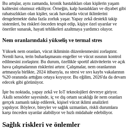
Bu artışlar, aynı zamanda, kronik hastalıkları olan kişilerin yaşam
kalitesini olumsuz etkiliyor. Örneğin, kalp hastalıkları ve diyabet gibi
rahatsızlıkları olan kişiler, sıcak havalarda vücut iklimlerini
dengelemekte daha fazla zorluk yaşar. Yapay zekâ destekli takip
sistemleri, bu riskleri önceden tespit edip, kişiye özel uyarılar ve
öneriler sunarak, hayati tehlikeleri azaltmaya yardımcı oluyor.
Nem oranlarındaki yükseliş ve termal stres
Yüksek nem oranları, vücut ikliminin düzenlenmesini zorlaştırır.
Nemli hava, terin buharlaşmasını engeller ve vücut ısısının kontrol
edilmesini zorlaştırır. Bu durum, özellikle sportif aktivitelerin ve açık
hava çalışmalarının risklerini artırır. Çalışmalar, nem oranlarının
artmasıyla birlikte, 2024 itibarıyla, ısı stresi ve sıvı kaybı vakalarının
%20 oranında arttığını ortaya koyuyor. Bu eğilim, 2026'da da devam
edecek gibi görünüyor.
İşte bu noktada, yapay zekâ ve IoT teknolojileri devreye giriyor.
Akıllı sensörler sayesinde, iç ve dış ortam sıcaklığı ile nem oranları
gerçek zamanlı takip edilerek, kişisel vücut iklimi analizleri
yapılıyor. Böylece, bireyler ve sağlık uzmanları, riskli durumlara
karşı önceden uyarılar alabiliyor ve hızlı müdahale edebiliyor.
Sağlık riskleri ve önlemler