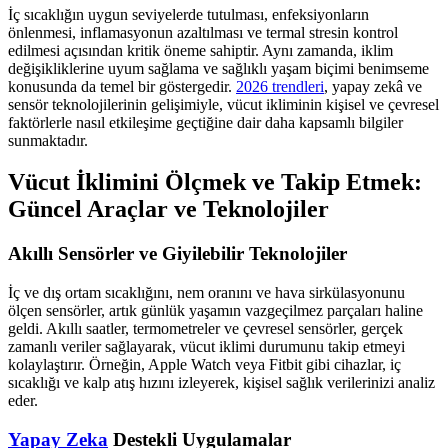
İç sıcaklığın uygun seviyelerde tutulması, enfeksiyonların
önlenmesi, inflamasyonun azaltılması ve termal stresin kontrol
edilmesi açısından kritik öneme sahiptir. Aynı zamanda, iklim
değişikliklerine uyum sağlama ve sağlıklı yaşam biçimi benimseme
konusunda da temel bir göstergedir.
2026 trendleri
, yapay zekâ ve
sensör teknolojilerinin gelişimiyle, vücut ikliminin kişisel ve çevresel
faktörlerle nasıl etkileşime geçtiğine dair daha kapsamlı bilgiler
sunmaktadır.
Vücut İklimini Ölçmek ve Takip Etmek:
Güncel Araçlar ve Teknolojiler
Akıllı Sensörler ve Giyilebilir Teknolojiler
İç ve dış ortam sıcaklığını, nem oranını ve hava sirkülasyonunu
ölçen sensörler, artık günlük yaşamın vazgeçilmez parçaları haline
geldi. Akıllı saatler, termometreler ve çevresel sensörler, gerçek
zamanlı veriler sağlayarak, vücut iklimi durumunu takip etmeyi
kolaylaştırır. Örneğin, Apple Watch veya Fitbit gibi cihazlar, iç
sıcaklığı ve kalp atış hızını izleyerek, kişisel sağlık verilerinizi analiz
eder.
Yapay Zeka
Destekli Uygulamalar