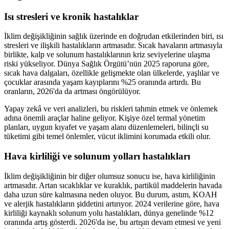
Isı stresleri ve kronik hastalıklar
İklim değişikliğinin sağlık üzerinde en doğrudan etkilerinden biri, ısı
stresleri ve ilişkili hastalıkların artmasıdır. Sıcak havaların artmasıyla
birlikte, kalp ve solunum hastalıklarının kriz seviyelerine ulaşma
riski yükseliyor. Dünya Sağlık Örgütü’nün 2025 raporuna göre,
sıcak hava dalgaları, özellikle gelişmekte olan ülkelerde, yaşlılar ve
çocuklar arasında yaşam kayıplarını %25 oranında artırdı. Bu
oranların, 2026'da da artması öngörülüyor.
Yapay zekâ ve veri analizleri, bu riskleri tahmin etmek ve önlemek
adına önemli araçlar haline geliyor. Kişiye özel termal yönetim
planları, uygun kıyafet ve yaşam alanı düzenlemeleri, bilinçli su
tüketimi gibi temel önlemler, vücut iklimini korumada etkili olur.
Hava kirliliği ve solunum yolları hastalıkları
İklim değişikliğinin bir diğer olumsuz sonucu ise, hava kirliliğinin
artmasıdır. Artan sıcaklıklar ve kuraklık, partikül maddelerin havada
daha uzun süre kalmasına neden oluyor. Bu durum, astım, KOAH
ve alerjik hastalıkların şiddetini artırıyor. 2024 verilerine göre, hava
kirliliği kaynaklı solunum yolu hastalıkları, dünya genelinde %12
oranında artış gösterdi. 2026'da ise, bu artışın devam etmesi ve yeni