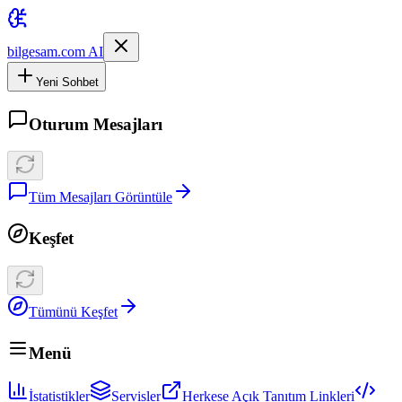
bilgesam.com AI
Yeni Sohbet
Oturum Mesajları
Tüm Mesajları Görüntüle
Keşfet
Tümünü Keşfet
Menü
İstatistikler
Servisler
Herkese Açık Tanıtım Linkleri