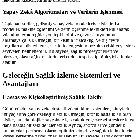
Yapay Zekâ Algoritmaları ve Verilerin İşlenmesi
Toplanan veriler, gelişmiş yapay zekâ modelleriyle işlenir. Bu
modeller, makine öğrenimi ve derin öğrenme teknikleri kullanarak,
vücudun termoregülasyon tepkilerini ve çevresel uyumunu
anlamaya çalışır. Örneğin, bir kişinin iç sıcaklığı ve dış çevre
koşulları analiz edilerek, sıcaklık dengesinin bozulma riski veya stres
seviyeleri belirlenebilir. Bu sayede, sağlık profesyonelleri ve
bireyler, olası sağlık risklerini erkenden tespit edip, önleyici adımlar
atabilir.
Geleceğin Sağlık İzleme Sistemleri ve
Avantajları
Hassas ve Kişiselleştirilmiş Sağlık Takibi
Günümüzde, yapay zekâ destekli vücut iklimi sistemleri, bireylerin
ihtiyaçlarına göre özelleştirilebilir. Örneğin, kronik hastalıkları olan
kişiler, bu teknolojiler sayesinde iç sıcaklık ve çevresel streslere karşı
daha hassas bir şekilde izlenebilir. Ayrıca, sporcular ve gündelik
kullanıcılar, performanslarını optimize etmek ve sağlıklı kalmak için
kişisel verilerine dayalı öneriler alabilir. Bu sayede, sağlık sorunları