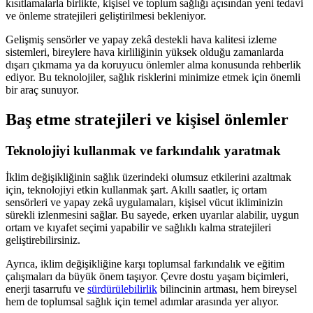
kısıtlamalarla birlikte, kişisel ve toplum sağlığı açısından yeni tedavi
ve önleme stratejileri geliştirilmesi bekleniyor.
Gelişmiş sensörler ve yapay zekâ destekli hava kalitesi izleme
sistemleri, bireylere hava kirliliğinin yüksek olduğu zamanlarda
dışarı çıkmama ya da koruyucu önlemler alma konusunda rehberlik
ediyor. Bu teknolojiler, sağlık risklerini minimize etmek için önemli
bir araç sunuyor.
Baş etme stratejileri ve kişisel önlemler
Teknolojiyi kullanmak ve farkındalık yaratmak
İklim değişikliğinin sağlık üzerindeki olumsuz etkilerini azaltmak
için, teknolojiyi etkin kullanmak şart. Akıllı saatler, iç ortam
sensörleri ve yapay zekâ uygulamaları, kişisel vücut ikliminizin
sürekli izlenmesini sağlar. Bu sayede, erken uyarılar alabilir, uygun
ortam ve kıyafet seçimi yapabilir ve sağlıklı kalma stratejileri
geliştirebilirsiniz.
Ayrıca, iklim değişikliğine karşı toplumsal farkındalık ve eğitim
çalışmaları da büyük önem taşıyor. Çevre dostu yaşam biçimleri,
enerji tasarrufu ve
sürdürülebilirlik
bilincinin artması, hem bireysel
hem de toplumsal sağlık için temel adımlar arasında yer alıyor.