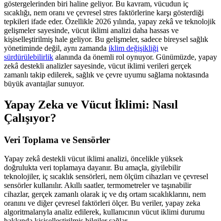
göstergelerinden biri haline geliyor. Bu kavram, vücudun iç
sıcaklığı, nem oranı ve çevresel stres faktörlerine karşı gösterdiği
tepkileri ifade eder. Özellikle 2026 yılında, yapay zekâ ve teknolojik
gelişmeler sayesinde, vücut iklimi analizi daha hassas ve
kişiselleştirilmiş hale geliyor. Bu gelişmeler, sadece bireysel sağlık
yönetiminde değil, aynı zamanda
iklim değişikliği
ve
sürdürülebilirlik
alanında da önemli rol oynuyor. Günümüzde, yapay
zekâ destekli analizler sayesinde, vücut iklimi verileri gerçek
zamanlı takip edilerek, sağlık ve çevre uyumu sağlama noktasında
büyük avantajlar sunuyor.
Yapay Zeka ve Vücut İklimi: Nasıl
Çalışıyor?
Veri Toplama ve Sensörler
Yapay zekâ destekli vücut iklimi analizi, öncelikle yüksek
doğrulukta veri toplamaya dayanır. Bu amaçla, giyilebilir
teknolojiler, iç sıcaklık sensörleri, nem ölçüm cihazları ve çevresel
sensörler kullanılır. Akıllı saatler, termometreler ve taşınabilir
cihazlar, gerçek zamanlı olarak iç ve dış ortam sıcaklıklarını, nem
oranını ve diğer çevresel faktörleri ölçer. Bu veriler, yapay zeka
algoritmalarıyla analiz edilerek, kullanıcının vücut iklimi durumu
hakkında kişiselleştirilmiş bilgiler sağlar.