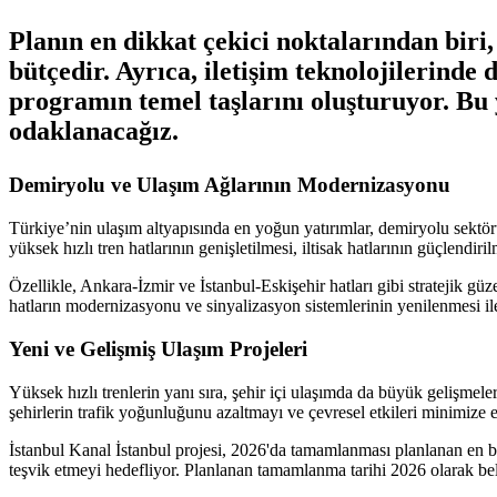
Planın en dikkat çekici noktalarından bir
bütçedir. Ayrıca, iletişim teknolojilerinde
programın temel taşlarını oluşturuyor. Bu y
odaklanacağız.
Demiryolu ve Ulaşım Ağlarının Modernizasyonu
Türkiye’nin ulaşım altyapısında en yoğun yatırımlar, demiryolu sektö
yüksek hızlı tren hatlarının genişletilmesi, iltisak hatlarının güçlendiril
Özellikle, Ankara-İzmir ve İstanbul-Eskişehir hatları gibi stratejik güz
hatların modernizasyonu ve sinyalizasyon sistemlerinin yenilenmesi ile
Yeni ve Gelişmiş Ulaşım Projeleri
Yüksek hızlı trenlerin yanı sıra, şehir içi ulaşımda da büyük gelişmel
şehirlerin trafik yoğunluğunu azaltmayı ve çevresel etkileri minimize 
İstanbul Kanal İstanbul projesi, 2026'da tamamlanması planlanan en bü
teşvik etmeyi hedefliyor. Planlanan tamamlanma tarihi 2026 olarak be