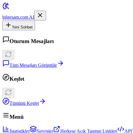
bilgesam.com AI
Yeni Sohbet
Oturum Mesajları
Tüm Mesajları Görüntüle
Keşfet
Tümünü Keşfet
Menü
İstatistikler
Servisler
Herkese Açık Tanıtım Linkleri
API