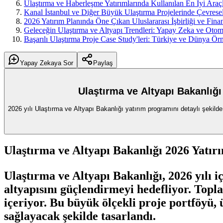
Ulaştırma ve Haberleşme Yatırımlarında Kullanılan En İyi Araçl
Kanal İstanbul ve Diğer Büyük Ulaştırma Projelerinde Çevresel
2026 Yatırım Planında Öne Çıkan Uluslararası İşbirliği ve Fin
Geleceğin Ulaştırma ve Altyapı Trendleri: Yapay Zeka ve Ot
Başarılı Ulaştırma Proje Case Study'leri: Türkiye ve Dünya Örn
Yapay Zekaya Sor
Paylaş
Ulaştırma ve Altyapı Bakanlığı
2026 yılı Ulaştırma ve Altyapı Bakanlığı yatırım programını detaylı şekilde 
Ulaştırma ve Altyapı Bakanlığı 2026 Yatır
Ulaştırma ve Altyapı Bakanlığı, 2026 yılı i
altyapısını güçlendirmeyi hedefliyor. Topl
içeriyor. Bu büyük ölçekli proje portföyü,
sağlayacak şekilde tasarlandı.