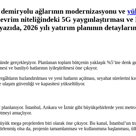
i, demiryolu ağlarının modernizasyonu ve
yü
 devrim niteliğindeki 5G yaygınlaştırması ve
azıda, 2026 yılı yatırım planının detayların
ründe gerçekleşiyor. Planlanan toplam bütçenin yaklaşık %5’ine denk gel
mesi ve banliyö hatlarının iyileştirilmesi öne çıkıyor.
ergâhların hızlandırılması ve yeni hatların açılması, seyahat sürelerini k
 ulaşım güvenliği ve kapasitesi yükseltiliyor.
er planlanıyor. İstanbul, Ankara ve İzmir gibi büyükşehirlerde yeni metro
etmeyi amaçlıyor.
yük mega projelerden biri olarak öne çıkıyor. Bu kanal, İstanbul’un tra
lirlenmiş olsa da, projenin tamamlanması ve kullanımına başlanması, ülk