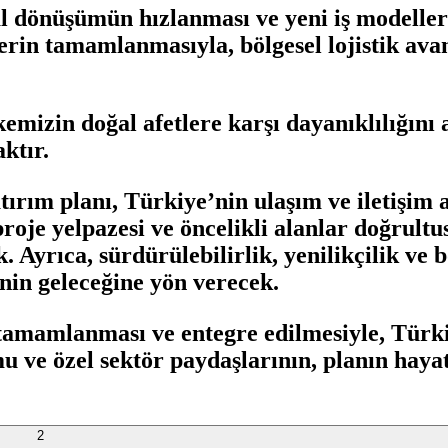
ital dönüşümün hızlanması ve yeni iş modelle
erin tamamlanmasıyla, bölgesel lojistik avan
kemizin doğal afetlere karşı dayanıklılığını
ktır.
atırım planı, Türkiye’nin ulaşım ve iletişi
 proje yelpazesi ve öncelikli alanlar doğrul
. Ayrıca, sürdürülebilirlik, yenilikçilik ve 
nin geleceğine yön verecek.
a tamamlanması ve entegre edilmesiyle, Türk
u ve özel sektör paydaşlarının, planın haya
2