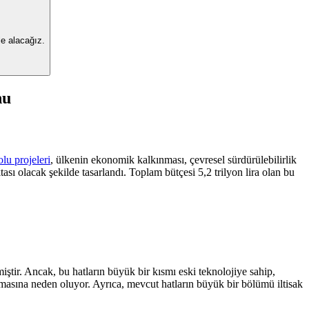
u
le alacağız.
nu
lu projeleri
, ülkenin ekonomik kalkınması, çevresel sürdürülebilirlik
sı olacak şekilde tasarlandı. Toplam bütçesi 5,2 trilyon lira olan bu
tir. Ancak, bu hatların büyük bir kısmı eski teknolojiye sahip,
masına neden oluyor. Ayrıca, mevcut hatların büyük bir bölümü iltisak