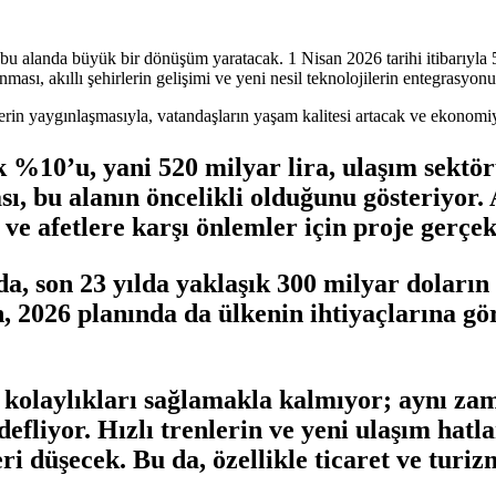
bu alanda büyük bir dönüşüm yaratacak. 1 Nisan 2026 tarihi itibarıyla 5G
ması, akıllı şehirlerin gelişimi ve yeni nesil teknolojilerin entegrasyo
tlerin yaygınlaşmasıyla, vatandaşların yaşam kalitesi artacak ve ekonomiy
k %10’u, yani 520 milyar lira, ulaşım sekt
sı, bu alanın öncelikli olduğunu gösteriyor
 afetlere karşı önlemler için proje gerçekl
, son 23 yılda yaklaşık 300 milyar doların 
, 2026 planında da ülkenin ihtiyaçlarına gör
ım kolaylıkları sağlamakla kalmıyor; aynı z
fliyor. Hızlı trenlerin ve yeni ulaşım hatla
ri düşecek. Bu da, özellikle ticaret ve tur