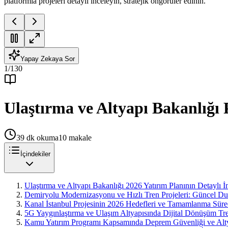
platformla projeleri detaylı inceleyin, stratejik öngörüler edinin.
Yapay Zekaya Sor
1
/
130
Ulaştırma ve Altyapı Bakanlığı P
39
dk okuma
10
makale
İçindekiler
Ulaştırma ve Altyapı Bakanlığı 2026 Yatırım Planının Detaylı 
Demiryolu Modernizasyonu ve Hızlı Tren Projeleri: Güncel D
Kanal İstanbul Projesinin 2026 Hedefleri ve Tamamlanma Süre
5G Yaygınlaştırma ve Ulaşım Altyapısında Dijital Dönüşüm Tre
Kamu Yatırım Programı Kapsamında Deprem Güvenliği ve Altya