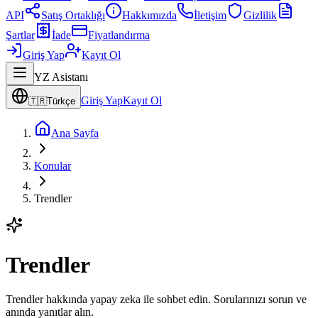
API
Satış Ortaklığı
Hakkımızda
İletişim
Gizlilik
Şartlar
İade
Fiyatlandırma
Giriş Yap
Kayıt Ol
YZ Asistanı
Giriş Yap
Kayıt Ol
🇹🇷
Türkçe
Ana Sayfa
Konular
Trendler
Trendler
Trendler hakkında yapay zeka ile sohbet edin. Sorularınızı sorun ve
anında yanıtlar alın.