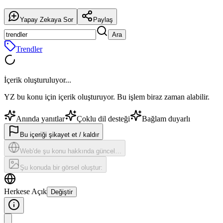
Yapay Zekaya Sor
Paylaş
Ara
Trendler
İçerik oluşturuluyor...
YZ bu konu için içerik oluşturuyor. Bu işlem biraz zaman alabilir.
Anında yanıtlar
Çoklu dil desteği
Bağlam duyarlı
Bu içeriği şikayet et / kaldır
Web'de şu konu hakkında güncel…
Şu konuda bir görsel oluştur:
Herkese Açık
Değiştir