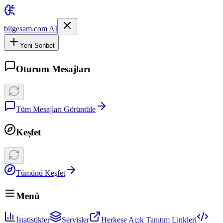
bilgesam.com AI
Yeni Sohbet
Oturum Mesajları
Tüm Mesajları Görüntüle
Keşfet
Tümünü Keşfet
Menü
İstatistikler
Servisler
Herkese Açık Tanıtım Linkleri