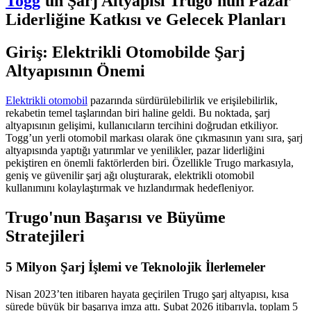
Togg
'un Şarj Altyapısı Trugo'nun Pazar
Liderliğine Katkısı ve Gelecek Planları
Giriş: Elektrikli Otomobilde Şarj
Altyapısının Önemi
Elektrikli otomobil
pazarında sürdürülebilirlik ve erişilebilirlik,
rekabetin temel taşlarından biri haline geldi. Bu noktada, şarj
altyapısının gelişimi, kullanıcıların tercihini doğrudan etkiliyor.
Togg’un yerli otomobil markası olarak öne çıkmasının yanı sıra, şarj
altyapısında yaptığı yatırımlar ve yenilikler, pazar liderliğini
pekiştiren en önemli faktörlerden biri. Özellikle Trugo markasıyla,
geniş ve güvenilir şarj ağı oluşturarak, elektrikli otomobil
kullanımını kolaylaştırmak ve hızlandırmak hedefleniyor.
Trugo'nun Başarısı ve Büyüme
Stratejileri
5 Milyon Şarj İşlemi ve Teknolojik İlerlemeler
Nisan 2023’ten itibaren hayata geçirilen Trugo şarj altyapısı, kısa
sürede büyük bir başarıya imza attı. Şubat 2026 itibarıyla, toplam 5