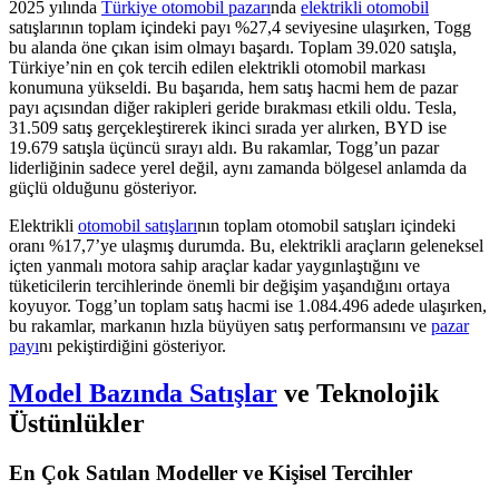
2025 yılında
Türkiye otomobil pazarı
nda
elektrikli otomobil
satışlarının toplam içindeki payı %27,4 seviyesine ulaşırken, Togg
bu alanda öne çıkan isim olmayı başardı. Toplam 39.020 satışla,
Türkiye’nin en çok tercih edilen elektrikli otomobil markası
konumuna yükseldi. Bu başarıda, hem satış hacmi hem de pazar
payı açısından diğer rakipleri geride bırakması etkili oldu. Tesla,
31.509 satış gerçekleştirerek ikinci sırada yer alırken, BYD ise
19.679 satışla üçüncü sırayı aldı. Bu rakamlar, Togg’un pazar
liderliğinin sadece yerel değil, aynı zamanda bölgesel anlamda da
güçlü olduğunu gösteriyor.
Elektrikli
otomobil satışları
nın toplam otomobil satışları içindeki
oranı %17,7’ye ulaşmış durumda. Bu, elektrikli araçların geleneksel
içten yanmalı motora sahip araçlar kadar yaygınlaştığını ve
tüketicilerin tercihlerinde önemli bir değişim yaşandığını ortaya
koyuyor. Togg’un toplam satış hacmi ise 1.084.496 adede ulaşırken,
bu rakamlar, markanın hızla büyüyen satış performansını ve
pazar
payı
nı pekiştirdiğini gösteriyor.
Model Bazında Satışlar
ve Teknolojik
Üstünlükler
En Çok Satılan Modeller ve Kişisel Tercihler