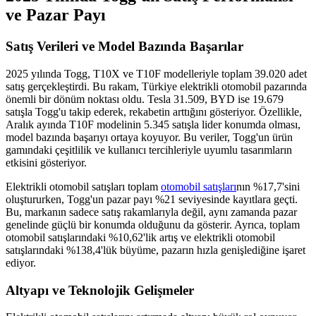
ve Pazar Payı
Satış Verileri ve Model Bazında Başarılar
2025 yılında Togg, T10X ve T10F modelleriyle toplam 39.020 adet
satış gerçekleştirdi. Bu rakam, Türkiye elektrikli otomobil pazarında
önemli bir dönüm noktası oldu. Tesla 31.509, BYD ise 19.679
satışla Togg'u takip ederek, rekabetin arttığını gösteriyor. Özellikle,
Aralık ayında T10F modelinin 5.345 satışla lider konumda olması,
model bazında başarıyı ortaya koyuyor. Bu veriler, Togg'un ürün
gamındaki çeşitlilik ve kullanıcı tercihleriyle uyumlu tasarımların
etkisini gösteriyor.
Elektrikli otomobil satışları toplam
otomobil satışları
nın %17,7'sini
oluştururken, Togg'un pazar payı %21 seviyesinde kayıtlara geçti.
Bu, markanın sadece satış rakamlarıyla değil, aynı zamanda pazar
genelinde güçlü bir konumda olduğunu da gösterir. Ayrıca, toplam
otomobil satışlarındaki %10,62'lik artış ve elektrikli otomobil
satışlarındaki %138,4'lük büyüme, pazarın hızla genişlediğine işaret
ediyor.
Altyapı ve Teknolojik Gelişmeler