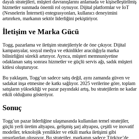
dayalı stratejileri, müşteri davranışlarını anlamada ve kişiselleştirilmiş
hizmetler sunmada önemli rol oynuyor. Dijital platformlar ve IoT
(Nesnelerin İnterneti) entegrasyonları, kullanıcı deneyimini
artırırken, markanın sektör liderliğini pekiştiriyor.
İletişim ve Marka Gücü
Togg, pazarlama ve iletişim stratejileriyle de öne çıkıyor. Dijital
kampanyalar, sosyal medya ve etkinlikler aracılığıyla marka
bilinirliğini sürekli artırıyor. Ayrıca, müşteri memnuniyetine
odaklanan satış sonrası hizmetler ve güçlü servis ağı, sadık müşteri
kitlesi oluşturuyor.
Bu yaklaşım, Togg’un sadece satış değil, aynı zamanda güven ve
sadakat inşa etmesine de katkı sağlıyor. 2025 verilerine göre, toplam
satışların yüksekliği ve pazar payındaki artış, bu stratejilerin ne kadar
etkili olduğunu gösteriyor.
Sonuç
Togg’un pazar liderliğine ulaşmasında kullanılan temel stratejiler,
güçlü yerli üretim altyapısı, gelişmiş şarj altyapısı, çeşitli ve inovatif
modeller, teknolojik yenilikler ve etkili marka iletişimi gibi
unsurlardan oluşuyor. Bu stratejiler, markanın sadece Türkiye’de