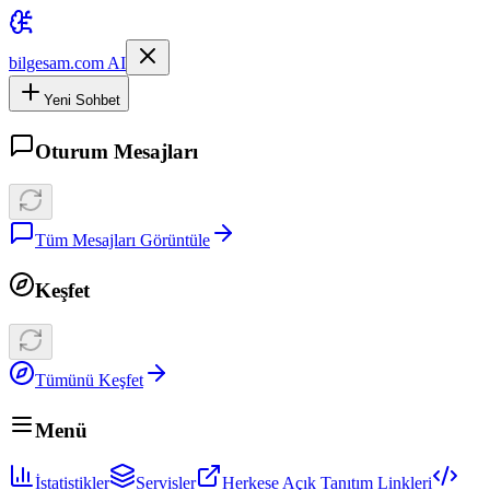
bilgesam.com AI
Yeni Sohbet
Oturum Mesajları
Tüm Mesajları Görüntüle
Keşfet
Tümünü Keşfet
Menü
İstatistikler
Servisler
Herkese Açık Tanıtım Linkleri