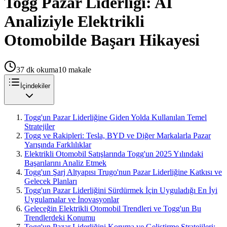
Togg Pazar Liderliği: AI
Analiziyle Elektrikli
Otomobilde Başarı Hikayesi
37
dk okuma
10
makale
İçindekiler
Togg'un Pazar Liderliğine Giden Yolda Kullanılan Temel
Stratejiler
Togg ve Rakipleri: Tesla, BYD ve Diğer Markalarla Pazar
Yarışında Farklılıklar
Elektrikli Otomobil Satışlarında Togg'un 2025 Yılındaki
Başarılarını Analiz Etmek
Togg'un Şarj Altyapısı Trugo'nun Pazar Liderliğine Katkısı ve
Gelecek Planları
Togg'un Pazar Liderliğini Sürdürmek İçin Uyguladığı En İyi
Uygulamalar ve İnovasyonlar
Geleceğin Elektrikli Otomobil Trendleri ve Togg'un Bu
Trendlerdeki Konumu
Togg'un Pazar Liderliğini Koruma ve Geliştirme Stratejileri: