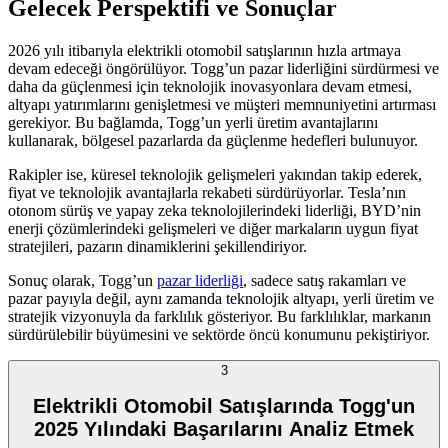
Gelecek Perspektifi ve Sonuçlar
2026 yılı itibarıyla elektrikli otomobil satışlarının hızla artmaya
devam edeceği öngörülüyor. Togg’un pazar liderliğini sürdürmesi ve
daha da güçlenmesi için teknolojik inovasyonlara devam etmesi,
altyapı yatırımlarını genişletmesi ve müşteri memnuniyetini artırması
gerekiyor. Bu bağlamda, Togg’un yerli üretim avantajlarını
kullanarak, bölgesel pazarlarda da güçlenme hedefleri bulunuyor.
Rakipler ise, küresel teknolojik gelişmeleri yakından takip ederek,
fiyat ve teknolojik avantajlarla rekabeti sürdürüyorlar. Tesla’nın
otonom sürüş ve yapay zeka teknolojilerindeki liderliği, BYD’nin
enerji çözümlerindeki gelişmeleri ve diğer markaların uygun fiyat
stratejileri, pazarın dinamiklerini şekillendiriyor.
Sonuç olarak, Togg’un
pazar liderliği
, sadece satış rakamları ve
pazar payıyla değil, aynı zamanda teknolojik altyapı, yerli üretim ve
stratejik vizyonuyla da farklılık gösteriyor. Bu farklılıklar, markanın
sürdürülebilir büyümesini ve sektörde öncü konumunu pekiştiriyor.
3
Elektrikli Otomobil Satışlarında Togg'un
2025 Yılındaki Başarılarını Analiz Etmek