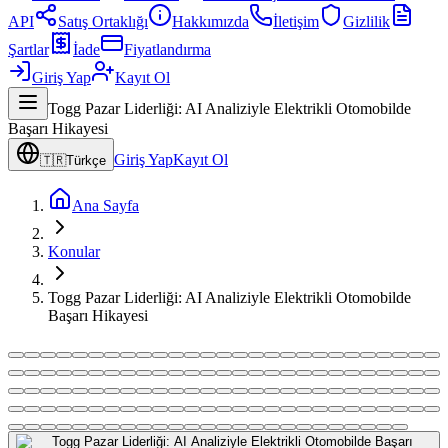
API
Satış Ortaklığı
Hakkımızda
İletişim
Gizlilik
Şartlar
İade
Fiyatlandırma
Giriş Yap
Kayıt Ol
Togg Pazar Liderliği: AI Analiziyle Elektrikli Otomobilde
Başarı Hikayesi
Giriş Yap
Kayıt Ol
🇹🇷
Türkçe
Ana Sayfa
Konular
Togg Pazar Liderliği: AI Analiziyle Elektrikli Otomobilde
Başarı Hikayesi