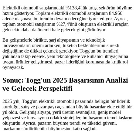
Elektrikli otomobil satışlarındaki %138,4'lük artış, sektörün büyüme
hızını gösteriyor. Toplam elektrikli otomobil satışlarının 84.956
adede ulaşması, bu trendin devam edeceğine işaret ediyor. Ayrıca,
toplam otomobil satışlarının %27,4'ünü oluşturan elektrikli araçlar,
gelecekte daha da önemli hale gelecek gibi görünüyor.
Bu gelişmelerle birlikte, şarj altyapısının ve teknolojik
inovasyonların önemi artarken, tüketici beklentilerinin sürekli
değiştiğine de dikkat çekmek gerekiyor. Togg'un bu trendleri
yakından takip ederek, yeni teknolojilere ve kullanıcı ihtiyaçlarına
uygun ürünler geliştirmesi, pazar liderliğini korumasında kritik rol
oynayacak.
Sonuç: Togg'un 2025 Başarısının Analizi
ve Gelecek Perspektifi
2025 yılı, Togg'un elektrikli otomobil pazarında belirgin bir liderlik
kurduğu, satış ve pazar payı açısından büyük başarılar elde ettiği bir
yıl oldu. Gelişmiş altyapı, yerli üretim avantajları, geniş model
yelpazesi ve inovasyona odaklı stratejiler, bu başarının temel taşlarını
oluşturdu. Ayrıca, pazarın büyüme trendi ve tüketici güveni,
markanın sürdürülebilir büyümesine katkı sağladı.