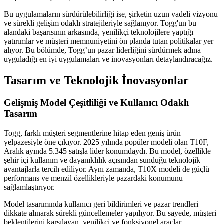
Bu uygulamaların sürdürülebilirliği ise, şirketin uzun vadeli vizyonu
ve sürekli gelişim odaklı stratejileriyle sağlanıyor. Togg'un bu
alandaki başarısının arkasında, yenilikçi teknolojilere yaptığı
yatırımlar ve müşteri memnuniyetini ön planda tutan politikalar yer
alıyor. Bu bölümde, Togg’un pazar liderliğini sürdürmek adına
uyguladığı en iyi uygulamaları ve inovasyonları detaylandıracağız.
Tasarım ve Teknolojik İnovasyonlar
Gelişmiş Model Çeşitliliği ve Kullanıcı Odaklı
Tasarım
Togg, farklı müşteri segmentlerine hitap eden geniş ürün
yelpazesiyle öne çıkıyor. 2025 yılında popüler modeli olan T10F,
Aralık ayında 5.345 satışla lider konumdaydı. Bu model, özellikle
şehir içi kullanım ve dayanıklılık açısından sunduğu teknolojik
avantajlarla tercih ediliyor. Aynı zamanda, T10X modeli de güçlü
performans ve menzil özellikleriyle pazardaki konumunu
sağlamlaştırıyor.
Model tasarımında kullanıcı geri bildirimleri ve pazar trendleri
dikkate alınarak sürekli güncellemeler yapılıyor. Bu sayede, müşteri
beklentilerini karşılayan, yenilikçi ve fonksiyonel araçlar