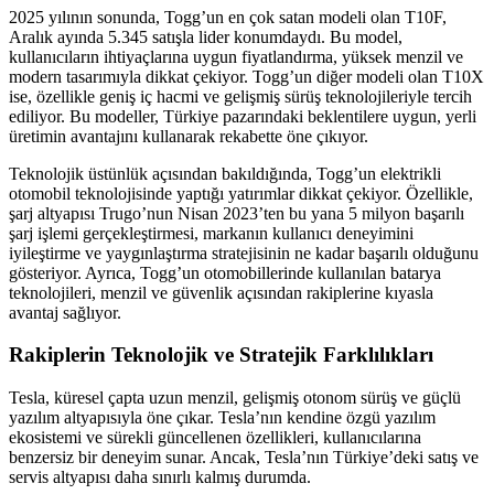
2025 yılının sonunda, Togg’un en çok satan modeli olan T10F,
Aralık ayında 5.345 satışla lider konumdaydı. Bu model,
kullanıcıların ihtiyaçlarına uygun fiyatlandırma, yüksek menzil ve
modern tasarımıyla dikkat çekiyor. Togg’un diğer modeli olan T10X
ise, özellikle geniş iç hacmi ve gelişmiş sürüş teknolojileriyle tercih
ediliyor. Bu modeller, Türkiye pazarındaki beklentilere uygun, yerli
üretimin avantajını kullanarak rekabette öne çıkıyor.
Teknolojik üstünlük açısından bakıldığında, Togg’un elektrikli
otomobil teknolojisinde yaptığı yatırımlar dikkat çekiyor. Özellikle,
şarj altyapısı Trugo’nun Nisan 2023’ten bu yana 5 milyon başarılı
şarj işlemi gerçekleştirmesi, markanın kullanıcı deneyimini
iyileştirme ve yaygınlaştırma stratejisinin ne kadar başarılı olduğunu
gösteriyor. Ayrıca, Togg’un otomobillerinde kullanılan batarya
teknolojileri, menzil ve güvenlik açısından rakiplerine kıyasla
avantaj sağlıyor.
Rakiplerin Teknolojik ve Stratejik Farklılıkları
Tesla, küresel çapta uzun menzil, gelişmiş otonom sürüş ve güçlü
yazılım altyapısıyla öne çıkar. Tesla’nın kendine özgü yazılım
ekosistemi ve sürekli güncellenen özellikleri, kullanıcılarına
benzersiz bir deneyim sunar. Ancak, Tesla’nın Türkiye’deki satış ve
servis altyapısı daha sınırlı kalmış durumda.