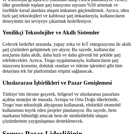
ülke genelinde toplam şarj istasyonu sayısını %50 artırmak ve
özellikle kırsal alanlara ulaşım imkanını güçlendirmek. Ayrıca, ultra
hızlı şarj teknolojileri ve kablosuz şarj imkanlarıyla, kullanıcıların
deneyimini üst seviyeye çıkarmak hedefleniyor.
Yenilikçi Teknolojiler ve Akıllı Sistemler
Gelecek hedefler arasında, yapay zeka ve IoT entegrasyonu ile akıllı
şarj çözümleri geliştirmek yer alıyor. Bu sayede, kullanıcılar
araçlarını daha akıllı, daha hızlı ve daha güvenli bir şekilde şarj
edebilecekler. Ayrıca, Trugo uygulamasıyla, kullanıcıların şarj
istasyonu konumu, doluluk oranları ve ödeme işlemleri gibi tüm
detaylara tek bir platformdan erişimi sağlanacak.
Uluslararası İşbirlikleri ve Pazar Genişlemesi
Türkiye’nin ötesine geçerek, bölgesel ve uluslararası pazarlara
açılma stratejisi de masada. Avrupa ve Orta Doğu ülkelerinde,
Trugo’nun teknolojik altyapısını kullanarak, elektrikli otomobil
kullanımını teşvik eden projeler planlanıyor. Bu sayede, hem
markanın bilinirliği artacak hem de sürdürülebilir ulaşım
çözümlerinin yaygınlaşması desteklenecek.
Sonuç: Pazar Liderliğinin