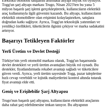
Elektrikli otomobil satışlarını artırmada altyapı büyük rol oynuyor.
Togg'un şarj altyapı markası Trugo, Nisan 2023'ten bu yana 5
milyon başarılı şarj işlemi gerçekleştirerek, kullanıcıların elektrikli
araç kullanımıyla ilgili güvenini kazandı. Bu altyapı, kullanıcıların
elektrikli otomobillere olan erişimini kolaylaştırırken, satışlara
doğrudan katkı sağlıyor. Ayrıca, Togg'un teknolojik yatırımları ve
yenilikçi özellikleri, tüketicilerin ilgisini çekiyor ve marka sadakatini
artırıyor.
Başarıyı Tetikleyen Faktörler
Yerli Üretim ve Devlet Desteği
Türkiye'nin yerli otomobil markası olarak, Togg'un başarısında
devlet destekleri ve yerli üretim avantajları büyük rol oynadı. Bu
destekler, fiyatlandırmada rekabet avantajı sağladı ve tüketicilere
güven verdi. Ayrıca, yerli üretim sayesinde Togg, pazar taleplerine
hızlı cevap verebildi ve lojistik maliyetlerini kontrol altında tutarak
fiyat avantajı elde etti.
Geniş ve Erişilebilir Şarj Altyapısı
Trugo'nun başarılı şarj altyapısı, kullanıcıların elektrikli araçlarını
daha rahat şarj edebilmesine imkan tanıyor. Bu altyapının