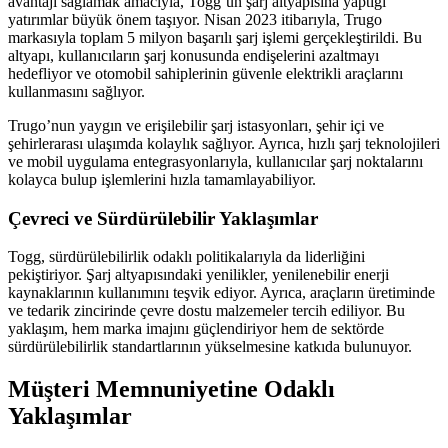
avantajı sağlamak amacıyla, Togg’un şarj altyapısına yaptığı
yatırımlar büyük önem taşıyor. Nisan 2023 itibarıyla, Trugo
markasıyla toplam 5 milyon başarılı şarj işlemi gerçekleştirildi. Bu
altyapı, kullanıcıların şarj konusunda endişelerini azaltmayı
hedefliyor ve otomobil sahiplerinin güvenle elektrikli araçlarını
kullanmasını sağlıyor.
Trugo’nun yaygın ve erişilebilir şarj istasyonları, şehir içi ve
şehirlerarası ulaşımda kolaylık sağlıyor. Ayrıca, hızlı şarj teknolojileri
ve mobil uygulama entegrasyonlarıyla, kullanıcılar şarj noktalarını
kolayca bulup işlemlerini hızla tamamlayabiliyor.
Çevreci ve Sürdürülebilir Yaklaşımlar
Togg, sürdürülebilirlik odaklı politikalarıyla da liderliğini
pekiştiriyor. Şarj altyapısındaki yenilikler, yenilenebilir enerji
kaynaklarının kullanımını teşvik ediyor. Ayrıca, araçların üretiminde
ve tedarik zincirinde çevre dostu malzemeler tercih ediliyor. Bu
yaklaşım, hem marka imajını güçlendiriyor hem de sektörde
sürdürülebilirlik standartlarının yükselmesine katkıda bulunuyor.
Müşteri Memnuniyetine Odaklı
Yaklaşımlar