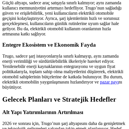
Güçlü altyapı, sadece araç satışıyla sınırlı kalmıyor; aynı zamanda
kullanıcı memnuniyetini artırmayı hedefliyor. Trugo’nun sağladığı
güven ve erişilebilirlik, yeni kullanıcıların elektrikli otomobile
geçişini kolaylaştırıyor. Ayrıca, şarj işlemlerinin hızlı ve sorunsuz
gerçekleşmesi, kullanıcıların günlük rutinlerine uyum sağlar hale
geliyor. Bu da, elektrikli otomobil kullanım oranlarının hızla
artmasına katkı sağlıyor.
Entegre Ekosistem ve Ekonomik Fayda
Trugo, sadece şarj istasyonlarıyla sınırlı kalmayıp, aynı zamanda
enerji verimliliği ve sürdürülebilirlik ilkeleriyle hareket ediyor.
Yenilenebilir enerji kaynaklarının entegrasyonu ve uygun fiyat
politikalarıyla, toplam sahip olma maliyetlerini düşürerek, elektrikli
otomobil sahiplerinin bütçelerine de katkıda bulunuyor. Bu durum,
elektrikli otomobilin yaygınlaşmasını hızlandırıyor ve
pazar payı
nı
büyütüyor.
Gelecek Planları ve Stratejik Hedefler
Alt Yapı Yatırımlarının Artırılması
2026 ve sonrası için, Trugo’nun şarj altyapısını daha da genişletmek
ve teknolojik gelişmeleri yakından takip etmek planlanıyor. Hedef,