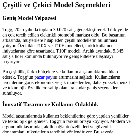
Çeşitli ve Çekici Model Seçenekleri
Geniş Model Yelpazesi
Togg, 2025 yılında toplam 39.020 satış gerçekleştirerek Türkiye’de
en çok tercih edilen elektrikli otomobil markası oldu. Bu başarının
arkasında, müşterilere hitap eden çeşitli modellerin bulunması
yatıyor. Özellikle T10X ve T10F modelleri, farklı kullanıcı
ihtiyaçlarına göre tasarlandı. T10F modeli, Aralık ayındaki 5.345
satışla lider konumda bulunuyor ve geniş kitlelere ulaşmayı
başarıyor.
Bu çeşitlilik, farklı bütçelere ve kullanım alışkanlıklarına hitap
ederek, Togg’un
pazar payı
nı artırmasını sağladı. Kullanıcıların
tercihlerine göre, ekonomik ve şık modellerden, daha yüksek menzil
ve teknolojik özelliklere sahip olanlara kadar geniş seçenekler
sunuluyor.
İnovatif Tasarım ve Kullanıcı Odaklılık
Model tasarımlarında kullanıcı beklentilerine göre yapılan yenilikler
ve teknolojik gelişmeler, Togg’un farkını ortaya koyuyor. Modern ve
ergonomik tasarımlar, akıllı bağlantı özellikleri ve güvenlik
donanımları, tüketicilerin tercihini yönlendiriyor. Bu sayede,