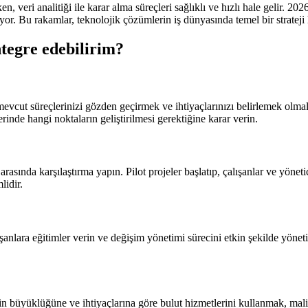
en, veri analitiği ile karar alma süreçleri sağlıklı ve hızlı hale gelir. 20
yor. Bu rakamlar, teknolojik çözümlerin iş dünyasında temel bir strateji 
ntegre edebilirim?
evcut süreçlerinizi gözden geçirmek ve ihtiyaçlarınızı belirlemek olma
erinde hangi noktaların geliştirilmesi gerektiğine karar verin.
arasında karşılaştırma yapın. Pilot projeler başlatıp, çalışanlar ve yöne
lidir.
lışanlara eğitimler verin ve değişim yönetimi sürecini etkin şekilde yöne
zin büyüklüğüne ve ihtiyaçlarına göre bulut hizmetlerini kullanmak, maliye