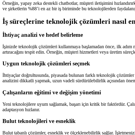
Örneğin, yapay zeka destekli chatbotlar, müşteri iletişimini hızlandırırk
ve şirketlerin %88’i en az bir iş biriminde bu teknolojilerden faydalanı
İş süreçlerine teknolojik çözümleri nasıl e
İhtiyaç analizi ve hedef belirleme
İşinizde teknolojik çözümleri kullanmaya başlamadan önce, ilk adım m
artıracağını tespit edin. Örneğin, müşteri hizmetleri veya üretim süreçl
Uygun teknolojik çözümleri seçmek
İhtiyaçlar doğrultusunda, piyasada bulunan farklı teknolojik çözümler 
analizini dikkatli yapmak, uzun vadeli sürdürülebilirlik açısından önem
Çalışanların eğitimi ve değişim yönetimi
Yeni teknolojilere uyum sağlamak, başarı için kritik bir faktördür. Ça
adaptasyon hızlanır.
Bulut teknolojileri ve esneklik
Bulut tabanlı çözümler, esneklik ve ölçeklenebilirlik sağlar. İşletmeni