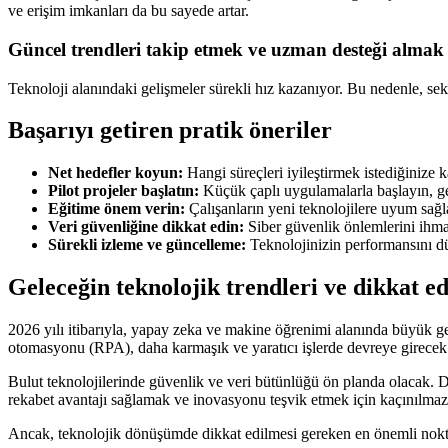
ve erişim imkanları da bu sayede artar.
Güncel trendleri takip etmek ve uzman desteği almak
Teknoloji alanındaki gelişmeler sürekli hız kazanıyor. Bu nedenle, se
Başarıyı getiren pratik öneriler
Net hedefler koyun:
Hangi süreçleri iyileştirmek istediğinize ka
Pilot projeler başlatın:
Küçük çaplı uygulamalarla başlayın, ge
Eğitime önem verin:
Çalışanların yeni teknolojilere uyum sağla
Veri güvenliğine dikkat edin:
Siber güvenlik önlemlerini ihmal
Sürekli izleme ve güncelleme:
Teknolojinizin performansını dü
Geleceğin teknolojik trendleri ve dikkat e
2026 yılı itibarıyla, yapay zeka ve makine öğrenimi alanında büyük ge
otomasyonu (RPA), daha karmaşık ve yaratıcı işlerde devreye girecek
Bulut teknolojilerinde güvenlik ve veri bütünlüğü ön planda olacak. Dijit
rekabet avantajı sağlamak ve inovasyonu teşvik etmek için kaçınılmaz 
Ancak, teknolojik dönüşümde dikkat edilmesi gereken en önemli nokta, 