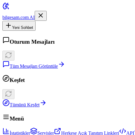
bilgesam.com AI
Yeni Sohbet
Oturum Mesajları
Tüm Mesajları Görüntüle
Keşfet
Tümünü Keşfet
Menü
İstatistikler
Servisler
Herkese Açık Tanıtım Linkleri
API