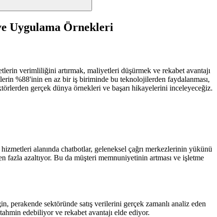
 ve Uygulama Örnekleri
ketlerin verimliliğini artırmak, maliyetleri düşürmek ve rekabet avantajı
lerin %88'inin en az bir iş biriminde bu teknolojilerden faydalanması,
örlerden gerçek dünya örnekleri ve başarı hikayelerini inceleyeceğiz.
i hizmetleri alanında chatbotlar, geleneksel çağrı merkezlerinin yükünü
den fazla azaltıyor. Bu da müşteri memnuniyetinin artması ve işletme
ğin, perakende sektöründe satış verilerini gerçek zamanlı analiz eden
 tahmin edebiliyor ve rekabet avantajı elde ediyor.