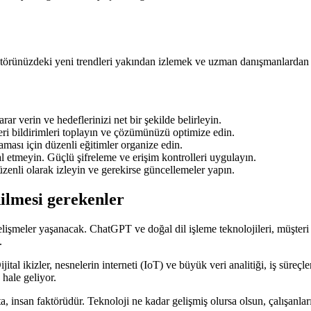
ktörünüzdeki yeni trendleri yakından izlemek ve uzman danışmanlardan d
rar verin ve hedeflerinizi net bir şekilde belirleyin.
ri bildirimleri toplayın ve çözümünüzü optimize edin.
ması için düzenli eğitimler organize edin.
 etmeyin. Güçlü şifreleme ve erişim kontrolleri uygulayın.
zenli olarak izleyin ve gerekirse güncellemeler yapın.
dilmesi gerekenler
lişmeler yaşanacak. ChatGPT ve doğal dil işleme teknolojileri, müşteri
.
al ikizler, nesnelerin interneti (IoT) ve büyük veri analitiği, iş süreçler
hale geliyor.
insan faktörüdür. Teknoloji ne kadar gelişmiş olursa olsun, çalışanlar