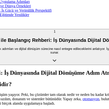
e Uygulama Adımları
e ve Dünya Örnekleri
İş Gücü ve Verimlilik Perspektifi
Eğitimde Yenilikler
1
 ile Başlangıç Rehberi: İş Dünyasında Dijital
 adımları ve dijital dönüşüm sürecine nasıl entegre edileceklerini anlatıyor. İ
sunar.
ri: İş Dünyasında Dijital Dönüşüme Adım A
idir?
m yaşıyor. Peki, bu çözümler tam olarak nedir ve neden bu kadar kritik
ı yazılım, donanım ve sistemler bütünüdür. Yapay zeka,
otomasyon
, bulu
ibi birçok alanda uygulamaya başladı.