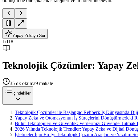
dönüşümde öne çıkacak stratejileri ve trendleri inceleyin.
Yapay Zekaya Sor
1
/
118
Teknolojik Çözümler: Yapay Ze
35
dk okuma
9
makale
İçindekiler
Teknolojik Çözümler ile Başlangıç Rehberi: İş Dünyasında D
Yapay Zeka ve Otomasyonun İş Süreçlerini Dönüştürmedeki Ro
Bulut Teknolojileri ve Güvenlik: Verilerinizi Güvende Tutmak İç
2026 Yılında Teknolojik Trendler: Yapay Zeka ve Dijital Dön
İşletmeler İçin En İyi Teknolojik Çözüm Araçları ve Yazılım Se