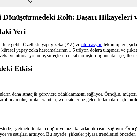
i Dönüştürmedeki Rolü: Başarı Hikayeleri
aki Yeri
 haline geldi. Özellikle yapay zeka (YZ) ve
otomasyon
teknolojileri, şir
 küresel yapay zeka harcamalarının 1,5 trilyon dolara ulaşması ve şirket
ka ve otomasyonun iş süreçlerini nasıl dönüştürdüğüne dair çeşitli sekt
eki Etkisi
nların daha stratejik görevlere odaklanmasını sağlıyor. Örneğin, müşter
arafından oluşturulan yanıtlar, web sitelerine gelen tıklamaları üçte bir
sinde, işletmelerin daha doğru ve hızlı kararlar almasını sağlıyor. Örne
or ve satışları artırıyor. Bu sayede, şirketler piyasa trendlerini önceden