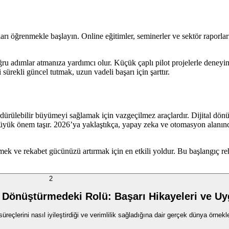
ı öğrenmekle başlayın. Online eğitimler, seminerler ve sektör raporları 
ru adımlar atmanıza yardımcı olur. Küçük çaplı pilot projelerle deney
 sürekli güncel tutmak, uzun vadeli başarı için şarttır.
rdürülebilir büyümeyi sağlamak için vazgeçilmez araçlardır. Dijital dö
 büyük önem taşır. 2026’ya yaklaştıkça, yapay zeka ve otomasyon alanınd
mek ve rekabet gücünüzü artırmak için en etkili yoldur. Bu başlangıç r
2
 Dönüştürmedeki Rolü: Başarı Hikayeleri ve Uy
eçlerini nasıl iyileştirdiği ve verimlilik sağladığına dair gerçek dünya örnekler