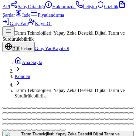
API
Satış Ortaklığı
Hakkımızda
İletişim
Gizlilik
Şartlar
İade
Fiyatlandırma
Giriş Yap
Kayıt Ol
Tarım Teknolojileri: Yapay Zeka Destekli Dijital Tarım ve
Sürdürülebilirlik
Giriş Yap
Kayıt Ol
🇹🇷
Türkçe
Ana Sayfa
Konular
Tarım Teknolojileri: Yapay Zeka Destekli Dijital Tarım ve
Sürdürülebilirlik