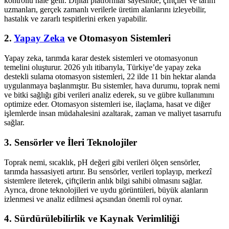
kontrollü hale gelir. Dijital platformlar sayesinde, çiftçiler ve tarım
uzmanları, gerçek zamanlı verilerle üretim alanlarını izleyebilir,
hastalık ve zararlı tespitlerini erken yapabilir.
2.
Yapay Zeka
ve Otomasyon Sistemleri
Yapay zeka, tarımda karar destek sistemleri ve otomasyonun
temelini oluşturur. 2026 yılı itibarıyla, Türkiye’de yapay zeka
destekli sulama otomasyon sistemleri, 22 ilde 11 bin hektar alanda
uygulanmaya başlanmıştır. Bu sistemler, hava durumu, toprak nemi
ve bitki sağlığı gibi verileri analiz ederek, su ve gübre kullanımını
optimize eder. Otomasyon sistemleri ise, ilaçlama, hasat ve diğer
işlemlerde insan müdahalesini azaltarak, zaman ve maliyet tasarrufu
sağlar.
3. Sensörler ve İleri Teknolojiler
Toprak nemi, sıcaklık, pH değeri gibi verileri ölçen sensörler,
tarımda hassasiyeti artırır. Bu sensörler, verileri toplayıp, merkezî
sistemlere ileterek, çiftçilerin anlık bilgi sahibi olmasını sağlar.
Ayrıca, drone teknolojileri ve uydu görüntüleri, büyük alanların
izlenmesi ve analiz edilmesi açısından önemli rol oynar.
4. Sürdürülebilirlik ve Kaynak Verimliliği