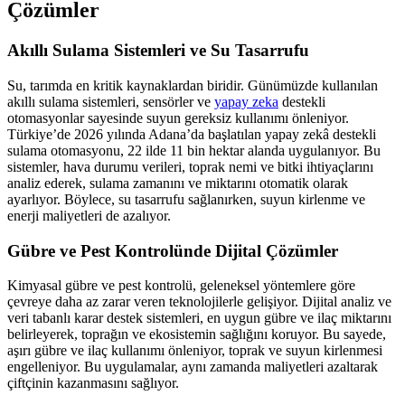
Çözümler
Akıllı Sulama Sistemleri ve Su Tasarrufu
Su, tarımda en kritik kaynaklardan biridir. Günümüzde kullanılan
akıllı sulama sistemleri, sensörler ve
yapay zeka
destekli
otomasyonlar sayesinde suyun gereksiz kullanımı önleniyor.
Türkiye’de 2026 yılında Adana’da başlatılan yapay zekâ destekli
sulama otomasyonu, 22 ilde 11 bin hektar alanda uygulanıyor. Bu
sistemler, hava durumu verileri, toprak nemi ve bitki ihtiyaçlarını
analiz ederek, sulama zamanını ve miktarını otomatik olarak
ayarlıyor. Böylece, su tasarrufu sağlanırken, suyun kirlenme ve
enerji maliyetleri de azalıyor.
Gübre ve Pest Kontrolünde Dijital Çözümler
Kimyasal gübre ve pest kontrolü, geleneksel yöntemlere göre
çevreye daha az zarar veren teknolojilerle gelişiyor. Dijital analiz ve
veri tabanlı karar destek sistemleri, en uygun gübre ve ilaç miktarını
belirleyerek, toprağın ve ekosistemin sağlığını koruyor. Bu sayede,
aşırı gübre ve ilaç kullanımı önleniyor, toprak ve suyun kirlenmesi
engelleniyor. Bu uygulamalar, aynı zamanda maliyetleri azaltarak
çiftçinin kazanmasını sağlıyor.