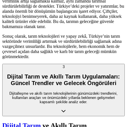
verimlilik artışı sağlamakla kalmaz, aynı zamanda tarımsal
sürdürülebilirliği de destekler. Türkiye’deki projeler ve yatırımlar, bu
alanda önemli bir dönüşümün başlangıcını işaret ediyor. Çiftçiler,
teknolojiyi benimseyerek, daha az kaynak kullanarak, daha yüksek
kaliteli ürünler elde edebilir. Bu da, tarımın geleceğine güvenle
bakmamıza olanak tanır.
Sonuç olarak, tarım teknolojileri ve yapay zekâ, Türkiye’nin tarım
sektöründe verimliliği artırmak ve sürdürülebilirliği sağlamak adına
vazgeçilmez unsurlardır. Bu teknolojilerle, hem ekonomik hem de
çevresel açıdan daha sağlıklı ve karlı bir tarım geleceği mümkün
görünmektedir.
3
Dijital Tarım ve Akıllı Tarım Uygulamaları:
Güncel Trendler ve Gelecek Öngörüleri
Dijitalleşme ve akıllı tarım teknolojilerinin günümüzdeki trendlerini,
kullanılan araçları ve önümüzdeki yıllarda beklenen gelişmeleri
kapsamlı şekilde analiz eder.
Dijital Tarım
ve Akıllı Tarım