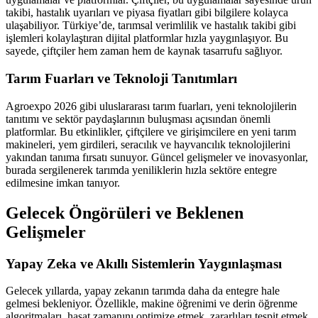
takibi, hastalık uyarıları ve piyasa fiyatları gibi bilgilere kolayca
ulaşabiliyor. Türkiye’de, tarımsal verimlilik ve hastalık takibi gibi
işlemleri kolaylaştıran dijital platformlar hızla yaygınlaşıyor. Bu
sayede, çiftçiler hem zaman hem de kaynak tasarrufu sağlıyor.
Tarım Fuarları ve Teknoloji Tanıtımları
Agroexpo 2026 gibi uluslararası tarım fuarları, yeni teknolojilerin
tanıtımı ve sektör paydaşlarının buluşması açısından önemli
platformlar. Bu etkinlikler, çiftçilere ve girişimcilere en yeni tarım
makineleri, yem girdileri, seracılık ve hayvancılık teknolojilerini
yakından tanıma fırsatı sunuyor. Güncel gelişmeler ve inovasyonlar,
burada sergilenerek tarımda yeniliklerin hızla sektöre entegre
edilmesine imkan tanıyor.
Gelecek Öngörüleri ve Beklenen
Gelişmeler
Yapay Zeka ve Akıllı Sistemlerin Yaygınlaşması
Gelecek yıllarda, yapay zekanın tarımda daha da entegre hale
gelmesi bekleniyor. Özellikle, makine öğrenimi ve derin öğrenme
algoritmaları, hasat zamanını optimize etmek, zararlıları tespit etmek