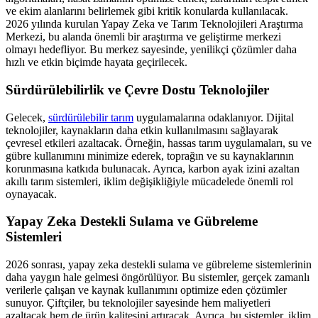
ve ekim alanlarını belirlemek gibi kritik konularda kullanılacak.
2026 yılında kurulan Yapay Zeka ve Tarım Teknolojileri Araştırma
Merkezi, bu alanda önemli bir araştırma ve geliştirme merkezi
olmayı hedefliyor. Bu merkez sayesinde, yenilikçi çözümler daha
hızlı ve etkin biçimde hayata geçirilecek.
Sürdürülebilirlik ve Çevre Dostu Teknolojiler
Gelecek,
sürdürülebilir tarım
uygulamalarına odaklanıyor. Dijital
teknolojiler, kaynakların daha etkin kullanılmasını sağlayarak
çevresel etkileri azaltacak. Örneğin, hassas tarım uygulamaları, su ve
gübre kullanımını minimize ederek, toprağın ve su kaynaklarının
korunmasına katkıda bulunacak. Ayrıca, karbon ayak izini azaltan
akıllı tarım sistemleri, iklim değişikliğiyle mücadelede önemli rol
oynayacak.
Yapay Zeka Destekli Sulama ve Gübreleme
Sistemleri
2026 sonrası, yapay zeka destekli sulama ve gübreleme sistemlerinin
daha yaygın hale gelmesi öngörülüyor. Bu sistemler, gerçek zamanlı
verilerle çalışan ve kaynak kullanımını optimize eden çözümler
sunuyor. Çiftçiler, bu teknolojiler sayesinde hem maliyetleri
azaltacak hem de ürün kalitesini artıracak. Ayrıca, bu sistemler, iklim