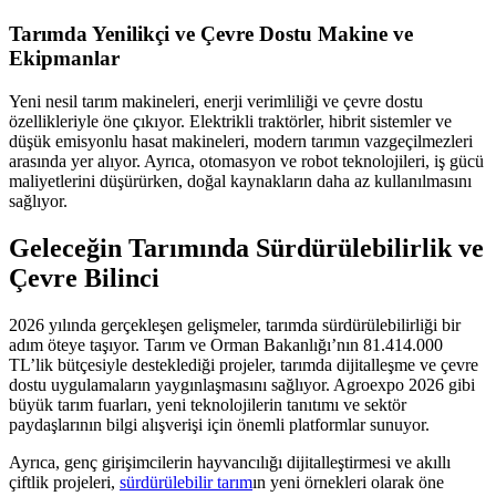
Tarımda Yenilikçi ve Çevre Dostu Makine ve
Ekipmanlar
Yeni nesil tarım makineleri, enerji verimliliği ve çevre dostu
özellikleriyle öne çıkıyor. Elektrikli traktörler, hibrit sistemler ve
düşük emisyonlu hasat makineleri, modern tarımın vazgeçilmezleri
arasında yer alıyor. Ayrıca, otomasyon ve robot teknolojileri, iş gücü
maliyetlerini düşürürken, doğal kaynakların daha az kullanılmasını
sağlıyor.
Geleceğin Tarımında Sürdürülebilirlik ve
Çevre Bilinci
2026 yılında gerçekleşen gelişmeler, tarımda sürdürülebilirliği bir
adım öteye taşıyor. Tarım ve Orman Bakanlığı’nın 81.414.000
TL’lik bütçesiyle desteklediği projeler, tarımda dijitalleşme ve çevre
dostu uygulamaların yaygınlaşmasını sağlıyor. Agroexpo 2026 gibi
büyük tarım fuarları, yeni teknolojilerin tanıtımı ve sektör
paydaşlarının bilgi alışverişi için önemli platformlar sunuyor.
Ayrıca, genç girişimcilerin hayvancılığı dijitalleştirmesi ve akıllı
çiftlik projeleri,
sürdürülebilir tarım
ın yeni örnekleri olarak öne