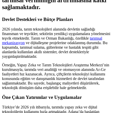
tarımsal verimliliğin artırılmasına katkı
sağlamaktadır.
Devlet Destekleri ve Bütçe Planları
2026 yılında, tarım teknolojileri alanında devletin sağladığı
finansman ve teşvikler, sektörün yenilikçi uygulamalara yönelmesini
teşvik etmektedir. Tarım ve Orman Bakanlığı, özellikle
tarımsal
mekanizasyon
ve dijitalleşme projelerine odaklanmış durumda. Bu
kapsamda, tarımsal sulama, gübreleme ve hastalık tespiti gibi
alanlarda kullanılan akıllı sistemler, devlet destekleriyle
yaygınlaştırılmaktadır.
Örneğin, Yapay Zeka ve Tarım Teknolojileri Araştırma Merkezi’nin
kurulmasıyla, tarımda veri analitiği ve otomasyon alanında Ar-Ge
faaliyetleri hız kazanacak. Ayrıca, çiftçilerin teknolojiyi kullanımı
konusunda eğitim ve danışmanlık hizmetleri de devlet tarafından
sağlanmaktadır. Bu sayede, başlangıç maliyetleri düşürülerek,
teknolojik dönüşüm daha erişilebilir hale gelmektedir.
Öne Çıkan Yatırımlar ve Uygulamalar
Türkiye’de 2026 yılı itibarıyla, tarımda yapay zeka ve dijital
teknolojilerin kullanımı hızla artmaktadır. Adana’da başlatılan