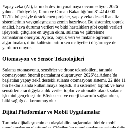
Yapay zeka (AI), tarımda devrim yaratmaya devam ediyor. 2026
yılında Türkiye’de, Tarım ve Orman Bakanlığı’nın 81.414.000
TL’lik bütçesiyle desteklenen projeler, yapay zeka destekli analiz
sistemlerinin yaygınlaşmasına zemin hazırlıyor. Bu sistemler, toprak
analizi, hava durumu verileri ve bitki hastalıkları gibi çeşitli verileri
işleyerek, çiftçilere en uygun ekim, sulama ve gübreleme
zamanlarını öneriyor. Ayrıca, büyük veri ve makine öğrenimi
algoritmaları, ürün kalitesini artırırken maliyetleri düşürmeye de
yardımcı oluyor.
Otomasyon ve Sensör Teknolojileri
Sulama otomasyonu, sensörler ve drone teknolojileri, tarımda
otomasyonun önemli parçalarını oluşturuyor. 2026’da Adana’da
başlatılan yapay zekâ destekli sulama otomasyonu sistemi, 22 ilde 11
bin hektar alanda kullanılmaya başladı. Bu sistemler, toprak ve hava
sensörleri aracılığıyla anlık veriler toplar ve otomatik olarak sulama
işlemini gerçekleştirir. Böylece su ve enerji tasarrufu sağlanırken,
bitki sağlığı da korunmuş olur.
Dijital Platformlar ve Mobil Uygulamalar
Tarımda dijitalleşmenin en ulaşılabilir araçlarından biri de mobil
uygulamalar ve platformlar. Çiftçiler, bu uygulamalar sayesinde ürün