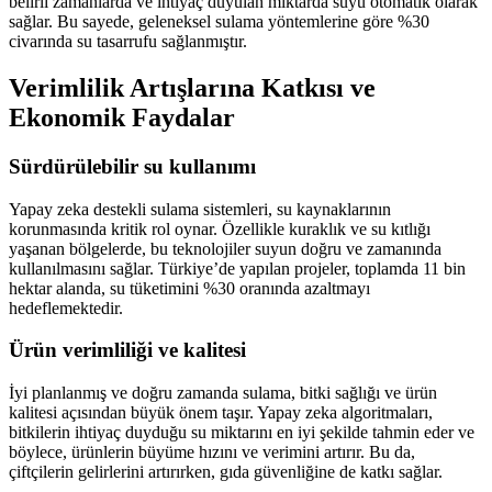
belirli zamanlarda ve ihtiyaç duyulan miktarda suyu otomatik olarak
sağlar. Bu sayede, geleneksel sulama yöntemlerine göre %30
civarında su tasarrufu sağlanmıştır.
Verimlilik Artışlarına Katkısı ve
Ekonomik Faydalar
Sürdürülebilir su kullanımı
Yapay zeka destekli sulama sistemleri, su kaynaklarının
korunmasında kritik rol oynar. Özellikle kuraklık ve su kıtlığı
yaşanan bölgelerde, bu teknolojiler suyun doğru ve zamanında
kullanılmasını sağlar. Türkiye’de yapılan projeler, toplamda 11 bin
hektar alanda, su tüketimini %30 oranında azaltmayı
hedeflemektedir.
Ürün verimliliği ve kalitesi
İyi planlanmış ve doğru zamanda sulama, bitki sağlığı ve ürün
kalitesi açısından büyük önem taşır. Yapay zeka algoritmaları,
bitkilerin ihtiyaç duyduğu su miktarını en iyi şekilde tahmin eder ve
böylece, ürünlerin büyüme hızını ve verimini artırır. Bu da,
çiftçilerin gelirlerini artırırken, gıda güvenliğine de katkı sağlar.