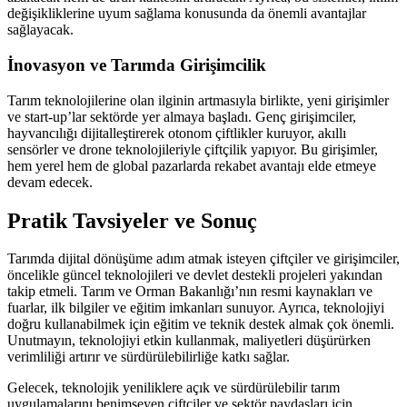
değişikliklerine uyum sağlama konusunda da önemli avantajlar
sağlayacak.
İnovasyon ve Tarımda Girişimcilik
Tarım teknolojilerine olan ilginin artmasıyla birlikte, yeni girişimler
ve start-up’lar sektörde yer almaya başladı. Genç girişimciler,
hayvancılığı dijitalleştirerek otonom çiftlikler kuruyor, akıllı
sensörler ve drone teknolojileriyle çiftçilik yapıyor. Bu girişimler,
hem yerel hem de global pazarlarda rekabet avantajı elde etmeye
devam edecek.
Pratik Tavsiyeler ve Sonuç
Tarımda dijital dönüşüme adım atmak isteyen çiftçiler ve girişimciler,
öncelikle güncel teknolojileri ve devlet destekli projeleri yakından
takip etmeli. Tarım ve Orman Bakanlığı’nın resmi kaynakları ve
fuarlar, ilk bilgiler ve eğitim imkanları sunuyor. Ayrıca, teknolojiyi
doğru kullanabilmek için eğitim ve teknik destek almak çok önemli.
Unutmayın, teknolojiyi etkin kullanmak, maliyetleri düşürürken
verimliliği artırır ve sürdürülebilirliğe katkı sağlar.
Gelecek, teknolojik yeniliklere açık ve sürdürülebilir tarım
uygulamalarını benimseyen çiftçiler ve sektör paydaşları için