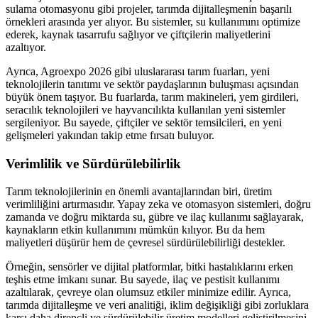
sulama otomasyonu gibi projeler, tarımda dijitalleşmenin başarılı
örnekleri arasında yer alıyor. Bu sistemler, su kullanımını optimize
ederek, kaynak tasarrufu sağlıyor ve çiftçilerin maliyetlerini
azaltıyor.
Ayrıca, Agroexpo 2026 gibi uluslararası tarım fuarları, yeni
teknolojilerin tanıtımı ve sektör paydaşlarının buluşması açısından
büyük önem taşıyor. Bu fuarlarda, tarım makineleri, yem girdileri,
seracılık teknolojileri ve hayvancılıkta kullanılan yeni sistemler
sergileniyor. Bu sayede, çiftçiler ve sektör temsilcileri, en yeni
gelişmeleri yakından takip etme fırsatı buluyor.
Verimlilik ve Sürdürülebilirlik
Tarım teknolojilerinin en önemli avantajlarından biri, üretim
verimliliğini artırmasıdır. Yapay zeka ve otomasyon sistemleri, doğru
zamanda ve doğru miktarda su, gübre ve ilaç kullanımı sağlayarak,
kaynakların etkin kullanımını mümkün kılıyor. Bu da hem
maliyetleri düşürür hem de çevresel sürdürülebilirliği destekler.
Örneğin, sensörler ve dijital platformlar, bitki hastalıklarını erken
teşhis etme imkanı sunar. Bu sayede, ilaç ve pestisit kullanımı
azaltılarak, çevreye olan olumsuz etkiler minimize edilir. Ayrıca,
tarımda dijitalleşme ve veri analitiği, iklim değişikliği gibi zorluklara
karşı daha dirençli ve sürdürülebilir üretim modelleri geliştirilmesini