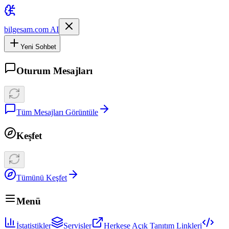
bilgesam.com AI
Yeni Sohbet
Oturum Mesajları
Tüm Mesajları Görüntüle
Keşfet
Tümünü Keşfet
Menü
İstatistikler
Servisler
Herkese Açık Tanıtım Linkleri