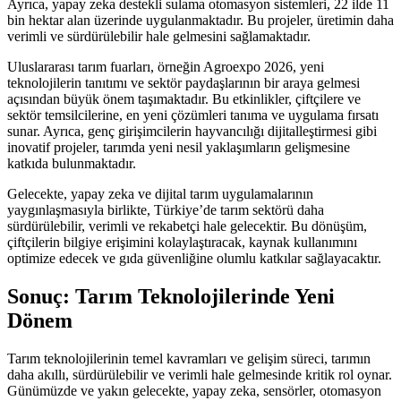
Ayrıca, yapay zeka destekli sulama otomasyon sistemleri, 22 ilde 11
bin hektar alan üzerinde uygulanmaktadır. Bu projeler, üretimin daha
verimli ve sürdürülebilir hale gelmesini sağlamaktadır.
Uluslararası tarım fuarları, örneğin Agroexpo 2026, yeni
teknolojilerin tanıtımı ve sektör paydaşlarının bir araya gelmesi
açısından büyük önem taşımaktadır. Bu etkinlikler, çiftçilere ve
sektör temsilcilerine, en yeni çözümleri tanıma ve uygulama fırsatı
sunar. Ayrıca, genç girişimcilerin hayvancılığı dijitalleştirmesi gibi
inovatif projeler, tarımda yeni nesil yaklaşımların gelişmesine
katkıda bulunmaktadır.
Gelecekte, yapay zeka ve dijital tarım uygulamalarının
yaygınlaşmasıyla birlikte, Türkiye’de tarım sektörü daha
sürdürülebilir, verimli ve rekabetçi hale gelecektir. Bu dönüşüm,
çiftçilerin bilgiye erişimini kolaylaştıracak, kaynak kullanımını
optimize edecek ve gıda güvenliğine olumlu katkılar sağlayacaktır.
Sonuç: Tarım Teknolojilerinde Yeni
Dönem
Tarım teknolojilerinin temel kavramları ve gelişim süreci, tarımın
daha akıllı, sürdürülebilir ve verimli hale gelmesinde kritik rol oynar.
Günümüzde ve yakın gelecekte, yapay zeka, sensörler, otomasyon