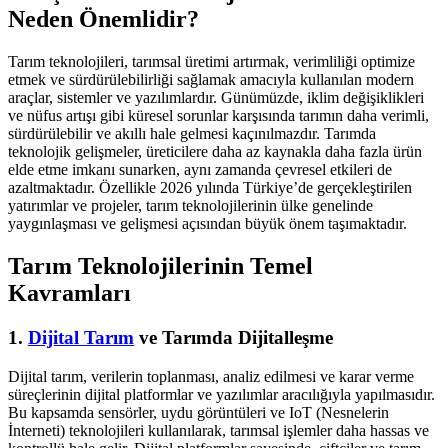
Neden Önemlidir?
Tarım teknolojileri, tarımsal üretimi artırmak, verimliliği optimize
etmek ve sürdürülebilirliği sağlamak amacıyla kullanılan modern
araçlar, sistemler ve yazılımlardır. Günümüzde, iklim değişiklikleri
ve nüfus artışı gibi küresel sorunlar karşısında tarımın daha verimli,
sürdürülebilir ve akıllı hale gelmesi kaçınılmazdır. Tarımda
teknolojik gelişmeler, üreticilere daha az kaynakla daha fazla ürün
elde etme imkanı sunarken, aynı zamanda çevresel etkileri de
azaltmaktadır. Özellikle 2026 yılında Türkiye’de gerçekleştirilen
yatırımlar ve projeler, tarım teknolojilerinin ülke genelinde
yaygınlaşması ve gelişmesi açısından büyük önem taşımaktadır.
Tarım Teknolojilerinin Temel
Kavramları
1.
Dijital Tarım
ve Tarımda Dijitalleşme
Dijital tarım, verilerin toplanması, analiz edilmesi ve karar verme
süreçlerinin dijital platformlar ve yazılımlar aracılığıyla yapılmasıdır.
Bu kapsamda sensörler, uydu görüntüleri ve IoT (Nesnelerin
İnterneti) teknolojileri kullanılarak, tarımsal işlemler daha hassas ve