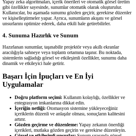
Yapay zeka algoritmaları, içerik önerileri ve otomatik görsel üretim
gibi özellikler sayesinde, sunumlar otomatik olarak oluşturulur.
Kullanıcılar, bu aşamada sunumu gözden geçirir, gerekirse düzenler
ve kişiselleştirmeler yapar. Ayrıca, sunumların akışını ve görsel
unsurlarını optimize ederek, daha etkili hale getirebilirler.
4. Sunuma Hazırlık ve Sunum
Hazırlanan sunumlar, taşınabilir projektör veya akıllı ekranlar
aracılığıyla sahneye veya toplantı ortamına taşınır. Bu noktada,
sistemlerin sağladığı görsel ve etkileşimli özellikler, sunumu daha
dinamik ve etkileyici hale getirir.
Başarı İçin İpuçları ve En İyi
Uygulamalar
Doğru platform seçimi:
Kullanım kolaylığı, özellikler ve
entegrasyon imkanlarına dikkat edin.
İçeriğin netliği:
Otomasyon sistemine yükleyeceğiniz
içeriklerin düzenli ve anlaşılır olması, sonuçların kalitesini
artırır.
Gözden geçirme ve düzenleme:
Yapay zekanın önerdiği
içerikleri, mutlaka gözden geçirin ve gerekirse düzenleyin.
Görsel ve etkileşimli unsurlar:
Sunum sırasında görsel