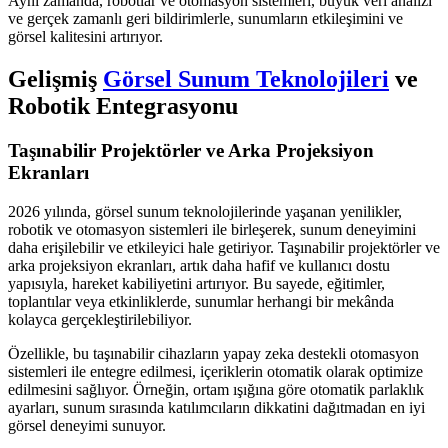
Aynı zamanda, robotlar ve otomasyon sistemleri, büyük veri analizi
ve gerçek zamanlı geri bildirimlerle, sunumların etkileşimini ve
görsel kalitesini artırıyor.
Gelişmiş
Görsel Sunum Teknolojileri
ve
Robotik Entegrasyonu
Taşınabilir Projektörler ve Arka Projeksiyon
Ekranları
2026 yılında, görsel sunum teknolojilerinde yaşanan yenilikler,
robotik ve otomasyon sistemleri ile birleşerek, sunum deneyimini
daha erişilebilir ve etkileyici hale getiriyor. Taşınabilir projektörler ve
arka projeksiyon ekranları, artık daha hafif ve kullanıcı dostu
yapısıyla, hareket kabiliyetini artırıyor. Bu sayede, eğitimler,
toplantılar veya etkinliklerde, sunumlar herhangi bir mekânda
kolayca gerçekleştirilebiliyor.
Özellikle, bu taşınabilir cihazların yapay zeka destekli otomasyon
sistemleri ile entegre edilmesi, içeriklerin otomatik olarak optimize
edilmesini sağlıyor. Örneğin, ortam ışığına göre otomatik parlaklık
ayarları, sunum sırasında katılımcıların dikkatini dağıtmadan en iyi
görsel deneyimi sunuyor.