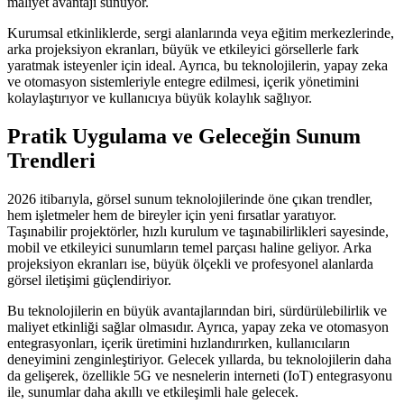
maliyet avantajı sunuyor.
Kurumsal etkinliklerde, sergi alanlarında veya eğitim merkezlerinde,
arka projeksiyon ekranları, büyük ve etkileyici görsellerle fark
yaratmak isteyenler için ideal. Ayrıca, bu teknolojilerin, yapay zeka
ve otomasyon sistemleriyle entegre edilmesi, içerik yönetimini
kolaylaştırıyor ve kullanıcıya büyük kolaylık sağlıyor.
Pratik Uygulama ve Geleceğin Sunum
Trendleri
2026 itibarıyla, görsel sunum teknolojilerinde öne çıkan trendler,
hem işletmeler hem de bireyler için yeni fırsatlar yaratıyor.
Taşınabilir projektörler, hızlı kurulum ve taşınabilirlikleri sayesinde,
mobil ve etkileyici sunumların temel parçası haline geliyor. Arka
projeksiyon ekranları ise, büyük ölçekli ve profesyonel alanlarda
görsel iletişimi güçlendiriyor.
Bu teknolojilerin en büyük avantajlarından biri, sürdürülebilirlik ve
maliyet etkinliği sağlar olmasıdır. Ayrıca, yapay zeka ve otomasyon
entegrasyonları, içerik üretimini hızlandırırken, kullanıcıların
deneyimini zenginleştiriyor. Gelecek yıllarda, bu teknolojilerin daha
da gelişerek, özellikle 5G ve nesnelerin interneti (IoT) entegrasyonu
ile, sunumlar daha akıllı ve etkileşimli hale gelecek.