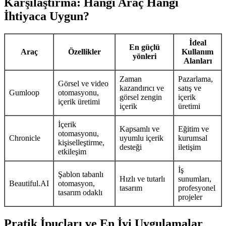
Karşılaştırma: Hangi Araç Hangi
İhtiyaca Uygun?
İdeal
En güçlü
Araç
Özellikler
Kullanım
yönleri
Alanları
Zaman
Pazarlama,
Görsel ve video
kazandırıcı ve
satış ve
Gumloop
otomasyonu,
görsel zengin
içerik
içerik üretimi
içerik
üretimi
İçerik
Kapsamlı ve
Eğitim ve
otomasyonu,
Chronicle
uyumlu içerik
kurumsal
kişiselleştirme,
desteği
iletişim
etkileşim
İş
Şablon tabanlı
Hızlı ve tutarlı
sunumları,
Beautiful.AI
otomasyon,
tasarım
profesyonel
tasarım odaklı
projeler
Pratik İpuçları ve En İyi Uygulamalar