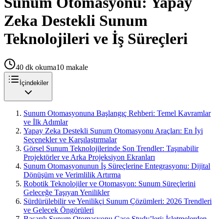
Sunum Otomasyonu: Yapay
Zeka Destekli Sunum
Teknolojileri ve İş Süreçleri
40
dk okuma
10
makale
İçindekiler
Sunum Otomasyonuna Başlangıç Rehberi: Temel Kavramlar
ve İlk Adımlar
Yapay Zeka Destekli Sunum Otomasyonu Araçları: En İyi
Seçenekler ve Karşılaştırmalar
Görsel Sunum Teknolojilerinde Son Trendler: Taşınabilir
Projektörler ve Arka Projeksiyon Ekranları
Sunum Otomasyonunun İş Süreçlerine Entegrasyonu: Dijital
Dönüşüm ve Verimlilik Artırma
Robotik Teknolojiler ve Otomasyon: Sunum Süreçlerini
Geleceğe Taşıyan Yenilikler
Sürdürülebilir ve Yenilikçi Sunum Çözümleri: 2026 Trendleri
ve Gelecek Öngörüleri
Başarılı Sunum Otomasyonu Case Study’leri: İşletmelerden