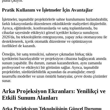
plana çıkıyor.
Pratik Kullanım ve İşletmeler İçin Avantajlar
İşletmeler, taşınabilir projektörlerle sahne kurulumunu hızlandırabilir,
farklı lokasyonlarda düzenlenen etkinliklerde maliyetleri düşürebilir.
Ayrıca, eğitimlerde, konferanslarda ve satış toplantılarında, bu
cihazlar sayesinde etkileyici görsel içerikler kolayca sunuluyor.
2026'da, bu teknolojilerin entegrasyonu, yapay zeka otomasyonu ile
desteklenerek, içerik otomatik düzenleme ve optimizasyon
özellikleri de kazandı.
Örneğin, bir satış temsilcisi, sahneye çıkmadan birkaç tıkla
içeriklerini hazırlayabilir ve projeksiyon cihazına bağlayarak anında
sunum yapabilir. Bu durum, zaman kazandırırken, aynı zamanda
profesyonel ve etkileyici bir görünüm sağlar. Ayrıca, taşınabilir
projektörler, sürdürülebilirlik açısından da avantajlıdır; enerji
tasarruflu modeller ve uzun ömürlü bataryalar, çevre dostu çözümler
sunar.
Arka Projeksiyon Ekranları: Yenilikçi ve
Etkili Sunum Alanları
Arka Projeksiyon Teknolojisinin Güncel Durumu