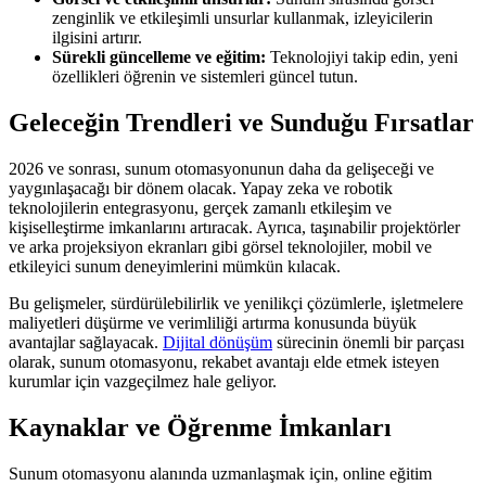
zenginlik ve etkileşimli unsurlar kullanmak, izleyicilerin
ilgisini artırır.
Sürekli güncelleme ve eğitim:
Teknolojiyi takip edin, yeni
özellikleri öğrenin ve sistemleri güncel tutun.
Geleceğin Trendleri ve Sunduğu Fırsatlar
2026 ve sonrası, sunum otomasyonunun daha da gelişeceği ve
yaygınlaşacağı bir dönem olacak. Yapay zeka ve robotik
teknolojilerin entegrasyonu, gerçek zamanlı etkileşim ve
kişiselleştirme imkanlarını artıracak. Ayrıca, taşınabilir projektörler
ve arka projeksiyon ekranları gibi görsel teknolojiler, mobil ve
etkileyici sunum deneyimlerini mümkün kılacak.
Bu gelişmeler, sürdürülebilirlik ve yenilikçi çözümlerle, işletmelere
maliyetleri düşürme ve verimliliği artırma konusunda büyük
avantajlar sağlayacak.
Dijital dönüşüm
sürecinin önemli bir parçası
olarak, sunum otomasyonu, rekabet avantajı elde etmek isteyen
kurumlar için vazgeçilmez hale geliyor.
Kaynaklar ve Öğrenme İmkanları
Sunum otomasyonu alanında uzmanlaşmak için, online eğitim