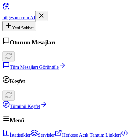
bilgesam.com AI
Yeni Sohbet
Oturum Mesajları
Tüm Mesajları Görüntüle
Keşfet
Tümünü Keşfet
Menü
İstatistikler
Servisler
Herkese Açık Tanıtım Linkleri