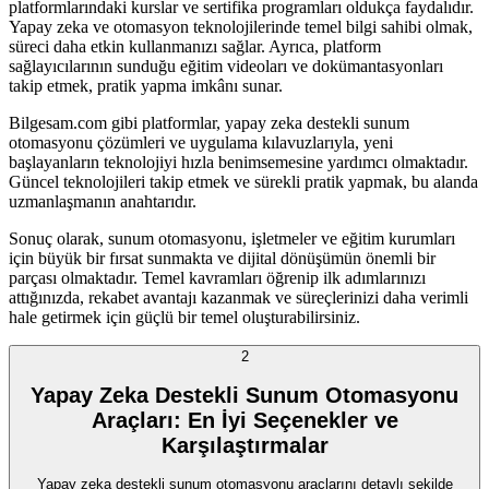
platformlarındaki kurslar ve sertifika programları oldukça faydalıdır.
Yapay zeka ve otomasyon teknolojilerinde temel bilgi sahibi olmak,
süreci daha etkin kullanmanızı sağlar. Ayrıca, platform
sağlayıcılarının sunduğu eğitim videoları ve dokümantasyonları
takip etmek, pratik yapma imkânı sunar.
Bilgesam.com gibi platformlar, yapay zeka destekli sunum
otomasyonu çözümleri ve uygulama kılavuzlarıyla, yeni
başlayanların teknolojiyi hızla benimsemesine yardımcı olmaktadır.
Güncel teknolojileri takip etmek ve sürekli pratik yapmak, bu alanda
uzmanlaşmanın anahtarıdır.
Sonuç olarak, sunum otomasyonu, işletmeler ve eğitim kurumları
için büyük bir fırsat sunmakta ve dijital dönüşümün önemli bir
parçası olmaktadır. Temel kavramları öğrenip ilk adımlarınızı
attığınızda, rekabet avantajı kazanmak ve süreçlerinizi daha verimli
hale getirmek için güçlü bir temel oluşturabilirsiniz.
2
Yapay Zeka Destekli Sunum Otomasyonu
Araçları: En İyi Seçenekler ve
Karşılaştırmalar
Yapay zeka destekli sunum otomasyonu araçlarını detaylı şekilde