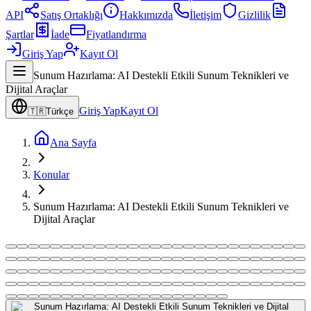
API
Satış Ortaklığı
Hakkımızda
İletişim
Gizlilik
Şartlar
İade
Fiyatlandırma
Giriş Yap
Kayıt Ol
Sunum Hazırlama: AI Destekli Etkili Sunum Teknikleri ve
Dijital Araçlar
Giriş Yap
Kayıt Ol
🇹🇷
Türkçe
Ana Sayfa
Konular
Sunum Hazırlama: AI Destekli Etkili Sunum Teknikleri ve
Dijital Araçlar