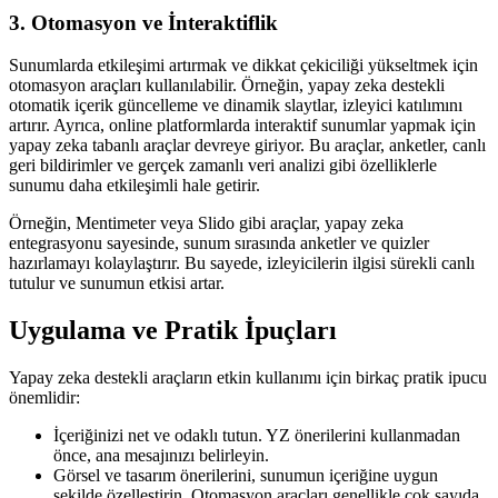
3. Otomasyon ve İnteraktiflik
Sunumlarda etkileşimi artırmak ve dikkat çekiciliği yükseltmek için
otomasyon araçları kullanılabilir. Örneğin, yapay zeka destekli
otomatik içerik güncelleme ve dinamik slaytlar, izleyici katılımını
artırır. Ayrıca, online platformlarda interaktif sunumlar yapmak için
yapay zeka tabanlı araçlar devreye giriyor. Bu araçlar, anketler, canlı
geri bildirimler ve gerçek zamanlı veri analizi gibi özelliklerle
sunumu daha etkileşimli hale getirir.
Örneğin, Mentimeter veya Slido gibi araçlar, yapay zeka
entegrasyonu sayesinde, sunum sırasında anketler ve quizler
hazırlamayı kolaylaştırır. Bu sayede, izleyicilerin ilgisi sürekli canlı
tutulur ve sunumun etkisi artar.
Uygulama ve Pratik İpuçları
Yapay zeka destekli araçların etkin kullanımı için birkaç pratik ipucu
önemlidir:
İçeriğinizi net ve odaklı tutun. YZ önerilerini kullanmadan
önce, ana mesajınızı belirleyin.
Görsel ve tasarım önerilerini, sunumun içeriğine uygun
şekilde özelleştirin. Otomasyon araçları genellikle çok sayıda