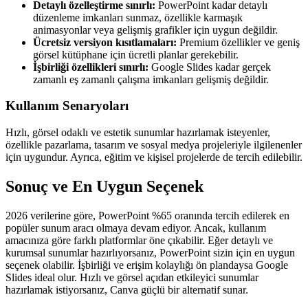
Detaylı özelleştirme sınırlı:
PowerPoint kadar detaylı
düzenleme imkanları sunmaz, özellikle karmaşık
animasyonlar veya gelişmiş grafikler için uygun değildir.
Ücretsiz versiyon kısıtlamaları:
Premium özellikler ve geniş
görsel kütüphane için ücretli planlar gerekebilir.
İşbirliği özellikleri sınırlı:
Google Slides kadar gerçek
zamanlı eş zamanlı çalışma imkanları gelişmiş değildir.
Kullanım Senaryoları
Hızlı, görsel odaklı ve estetik sunumlar hazırlamak isteyenler,
özellikle pazarlama, tasarım ve sosyal medya projeleriyle ilgilenenler
için uygundur. Ayrıca, eğitim ve kişisel projelerde de tercih edilebilir.
Sonuç ve En Uygun Seçenek
2026 verilerine göre, PowerPoint %65 oranında tercih edilerek en
popüler sunum aracı olmaya devam ediyor. Ancak, kullanım
amacınıza göre farklı platformlar öne çıkabilir. Eğer detaylı ve
kurumsal sunumlar hazırlıyorsanız, PowerPoint sizin için en uygun
seçenek olabilir. İşbirliği ve erişim kolaylığı ön plandaysa Google
Slides ideal olur. Hızlı ve görsel açıdan etkileyici sunumlar
hazırlamak istiyorsanız, Canva güçlü bir alternatif sunar.