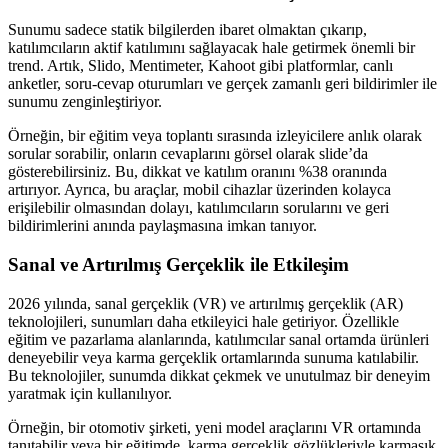
Sunumu sadece statik bilgilerden ibaret olmaktan çıkarıp,
katılımcıların aktif katılımını sağlayacak hale getirmek önemli bir
trend. Artık, Slido, Mentimeter, Kahoot gibi platformlar, canlı
anketler, soru-cevap oturumları ve gerçek zamanlı geri bildirimler ile
sunumu zenginleştiriyor.
Örneğin, bir eğitim veya toplantı sırasında izleyicilere anlık olarak
sorular sorabilir, onların cevaplarını görsel olarak slide’da
gösterebilirsiniz. Bu, dikkat ve katılım oranını %38 oranında
artırıyor. Ayrıca, bu araçlar, mobil cihazlar üzerinden kolayca
erişilebilir olmasından dolayı, katılımcıların sorularını ve geri
bildirimlerini anında paylaşmasına imkan tanıyor.
Sanal ve Artırılmış Gerçeklik ile Etkileşim
2026 yılında, sanal gerçeklik (VR) ve artırılmış gerçeklik (AR)
teknolojileri, sunumları daha etkileyici hale getiriyor. Özellikle
eğitim ve pazarlama alanlarında, katılımcılar sanal ortamda ürünleri
deneyebilir veya karma gerçeklik ortamlarında sunuma katılabilir.
Bu teknolojiler, sunumda dikkat çekmek ve unutulmaz bir deneyim
yaratmak için kullanılıyor.
Örneğin, bir otomotiv şirketi, yeni model araçlarını VR ortamında
tanıtabilir veya bir eğitimde, karma gerçeklik gözlükleriyle karmaşık