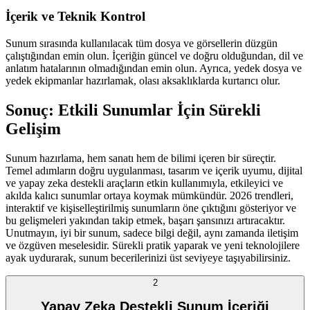
İçerik ve Teknik Kontrol
Sunum sırasında kullanılacak tüm dosya ve görsellerin düzgün
çalıştığından emin olun. İçeriğin güncel ve doğru olduğundan, dil ve
anlatım hatalarının olmadığından emin olun. Ayrıca, yedek dosya ve
yedek ekipmanlar hazırlamak, olası aksaklıklarda kurtarıcı olur.
Sonuç: Etkili Sunumlar İçin Sürekli
Gelişim
Sunum hazırlama, hem sanatı hem de bilimi içeren bir süreçtir.
Temel adımların doğru uygulanması, tasarım ve içerik uyumu, dijital
ve yapay zeka destekli araçların etkin kullanımıyla, etkileyici ve
akılda kalıcı sunumlar ortaya koymak mümkündür. 2026 trendleri,
interaktif ve kişiselleştirilmiş sunumların öne çıktığını gösteriyor ve
bu gelişmeleri yakından takip etmek, başarı şansınızı artıracaktır.
Unutmayın, iyi bir sunum, sadece bilgi değil, aynı zamanda iletişim
ve özgüven meselesidir. Sürekli pratik yaparak ve yeni teknolojilere
ayak uydurarak, sunum becerilerinizi üst seviyeye taşıyabilirsiniz.
2
Yapay Zeka Destekli Sunum İçeriği