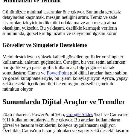
Minimalizm ve Temizlik
Günümüzde minimal tasarımlar öne çıkıyor. Sunumda gereksiz
detaylardan kaçınmak, mesajın netliğini artırır. Temiz ve sade
tasarımlar, izleyicinin dikkatini odaklama ve ana mesajı alma
olasılığını yükseltir. Bu yaklaşım, özellikle karmaşık verilerin
sunumunda, görsel kirliliği azaltır ve izleyicinin ilgisini korur.
Görseller ve Simgelerle Destekleme
Metni destekleyen yüksek kaliteli görseller, grafikler ve simgeler
kullanmak, anlatımı güçlendirir. Örneğin, bir veri setini anlatırken,
bar grafik veya pasta grafik kullanmak, bilgiyi görsel olarak
somutlaştırır. Canva ve
PowerPoint
gibi dijital araçlar, hazır şablon
ve görsel kütüphaneleriyle, bu işlemi kolaylaştırıyor. Ayrıca, yapay
zekâ destekli içerik önerileri ile en uygun görseli seçmek de
mümkün oluyor.
Sunumlarda Dijital Araçlar ve Trendler
2026 itibarıyla, PowerPoint %65,
Google Slides
%21 ve Canva ise
%11 kullanım oranlarıyla öne çıkıyor. Bu araçlar, kullanıcıların
görsel ve tasarım tekniklerini kolayca uygulamasını sağlıyor.
Özellikle, Canva'nın hazır şablonları ve yapay zekâ destekli tasarım