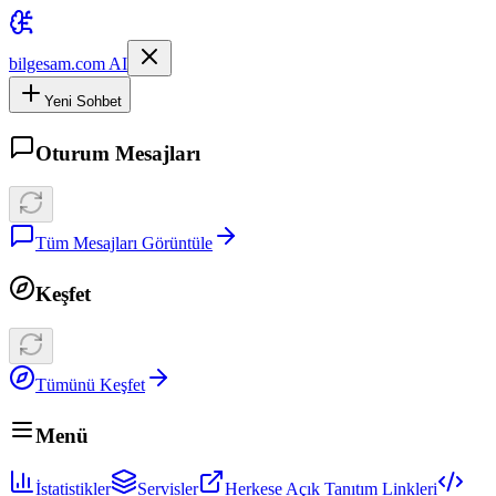
bilgesam.com AI
Yeni Sohbet
Oturum Mesajları
Tüm Mesajları Görüntüle
Keşfet
Tümünü Keşfet
Menü
İstatistikler
Servisler
Herkese Açık Tanıtım Linkleri