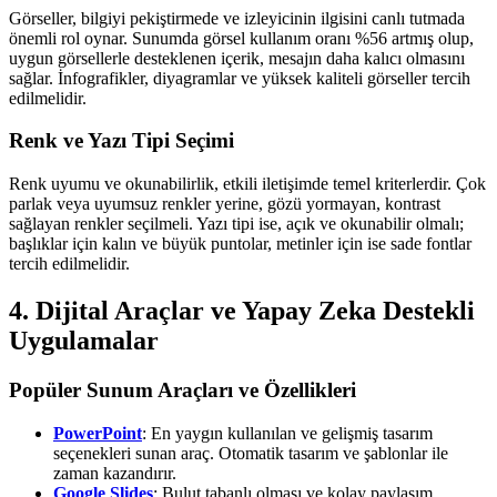
Görseller, bilgiyi pekiştirmede ve izleyicinin ilgisini canlı tutmada
önemli rol oynar. Sunumda görsel kullanım oranı %56 artmış olup,
uygun görsellerle desteklenen içerik, mesajın daha kalıcı olmasını
sağlar. İnfografikler, diyagramlar ve yüksek kaliteli görseller tercih
edilmelidir.
Renk ve Yazı Tipi Seçimi
Renk uyumu ve okunabilirlik, etkili iletişimde temel kriterlerdir. Çok
parlak veya uyumsuz renkler yerine, gözü yormayan, kontrast
sağlayan renkler seçilmeli. Yazı tipi ise, açık ve okunabilir olmalı;
başlıklar için kalın ve büyük puntolar, metinler için ise sade fontlar
tercih edilmelidir.
4. Dijital Araçlar ve Yapay Zeka Destekli
Uygulamalar
Popüler Sunum Araçları ve Özellikleri
PowerPoint
: En yaygın kullanılan ve gelişmiş tasarım
seçenekleri sunan araç. Otomatik tasarım ve şablonlar ile
zaman kazandırır.
Google Slides
: Bulut tabanlı olması ve kolay paylaşım