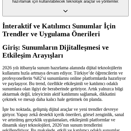
hazırlamak için kullanılabilecek teknolojik araçlar ve yöntemler.
İnteraktif ve Katılımcı Sunumlar İçin
Trendler ve Uygulama Önerileri
Giriş: Sunumların Dijitalleşmesi ve
Etkileşim Arayışları
2026 yılı itibarıyla sunum hazırlama alanında dijital teknolojilerin
kullanımı hızla artmaya devam ediyor. Türkiye’de öğrencilerin ve
profesyonellerin %82’si sunumlarını online platformlarda hazırlıyor
ve paylaşıyor. Bu trend, özellikle etkileşimli ve katılımcı odaklı
sunumlara olan ilgiyi de beraberinde getiriyor. Artık yalnızca bilgi
aktarmak değil, izleyicinin aktif katılımını sağlamak, dikkatini
çekmek ve mesajı daha kalıcı hale getirmek ön planda.
İşte bu noktada, gelişmiş dijital araçlar ve yeni trendler devreye
giriyor. Yapay zekâ destekli içerik önerileri, görsel zenginlik, sanal
ve artırılmış gerçeklik uygulamaları, etkileşimli platformlar ve
dinamik slayt teknolojileri, 2026’nın sunum trendlerini
şekillendiriyor. Bu makalede, etkili ve katılımcı odaklı sunumlar