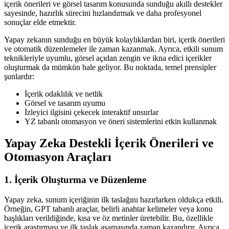
içerik önerileri ve görsel tasarım konusunda sunduğu akıllı destekler
sayesinde, hazırlık sürecini hızlandırmak ve daha profesyonel
sonuçlar elde etmektir.
Yapay zekanın sunduğu en büyük kolaylıklardan biri, içerik önerileri
ve otomatik düzenlemeler ile zaman kazanmak. Ayrıca, etkili sunum
teknikleriyle uyumlu, görsel açıdan zengin ve ikna edici içerikler
oluşturmak da mümkün hale geliyor. Bu noktada, temel prensipler
şunlardır:
İçerik odaklılık ve netlik
Görsel ve tasarım uyumu
İzleyici ilgisini çekecek interaktif unsurlar
YZ tabanlı otomasyon ve öneri sistemlerini etkin kullanmak
Yapay Zeka Destekli İçerik Önerileri ve
Otomasyon Araçları
1. İçerik Oluşturma ve Düzenleme
Yapay zeka, sunum içeriğinin ilk taslağını hazırlarken oldukça etkili.
Örneğin, GPT tabanlı araçlar, belirli anahtar kelimeler veya konu
başlıkları verildiğinde, kısa ve öz metinler üretebilir. Bu, özellikle
içerik araştırması ve ilk taslak aşamasında zaman kazandırır. Ayrıca,