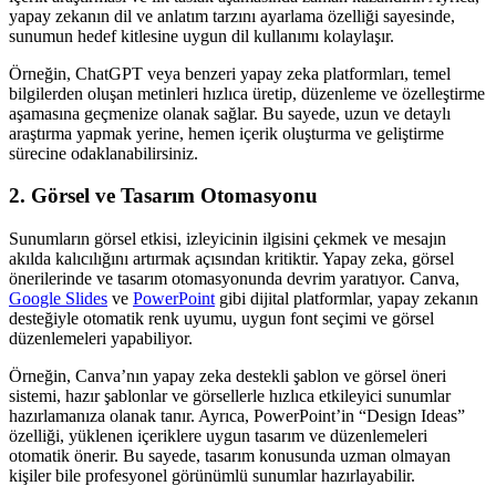
yapay zekanın dil ve anlatım tarzını ayarlama özelliği sayesinde,
sunumun hedef kitlesine uygun dil kullanımı kolaylaşır.
Örneğin, ChatGPT veya benzeri yapay zeka platformları, temel
bilgilerden oluşan metinleri hızlıca üretip, düzenleme ve özelleştirme
aşamasına geçmenize olanak sağlar. Bu sayede, uzun ve detaylı
araştırma yapmak yerine, hemen içerik oluşturma ve geliştirme
sürecine odaklanabilirsiniz.
2. Görsel ve Tasarım Otomasyonu
Sunumların görsel etkisi, izleyicinin ilgisini çekmek ve mesajın
akılda kalıcılığını artırmak açısından kritiktir. Yapay zeka, görsel
önerilerinde ve tasarım otomasyonunda devrim yaratıyor. Canva,
Google Slides
ve
PowerPoint
gibi dijital platformlar, yapay zekanın
desteğiyle otomatik renk uyumu, uygun font seçimi ve görsel
düzenlemeleri yapabiliyor.
Örneğin, Canva’nın yapay zeka destekli şablon ve görsel öneri
sistemi, hazır şablonlar ve görsellerle hızlıca etkileyici sunumlar
hazırlamanıza olanak tanır. Ayrıca, PowerPoint’in “Design Ideas”
özelliği, yüklenen içeriklere uygun tasarım ve düzenlemeleri
otomatik önerir. Bu sayede, tasarım konusunda uzman olmayan
kişiler bile profesyonel görünümlü sunumlar hazırlayabilir.