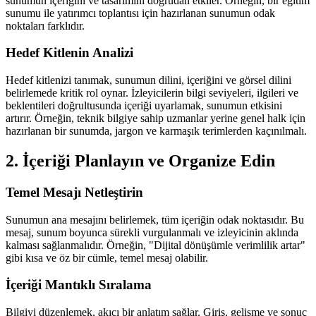
sunumun içeriğini ve tasarımını doğrudan etkiler. Örneğin, bir eğitim
sunumu ile yatırımcı toplantısı için hazırlanan sunumun odak
noktaları farklıdır.
Hedef Kitlenin Analizi
Hedef kitlenizi tanımak, sunumun dilini, içeriğini ve görsel dilini
belirlemede kritik rol oynar. İzleyicilerin bilgi seviyeleri, ilgileri ve
beklentileri doğrultusunda içeriği uyarlamak, sunumun etkisini
artırır. Örneğin, teknik bilgiye sahip uzmanlar yerine genel halk için
hazırlanan bir sunumda, jargon ve karmaşık terimlerden kaçınılmalı.
2. İçeriği Planlayın ve Organize Edin
Temel Mesajı Netleştirin
Sunumun ana mesajını belirlemek, tüm içeriğin odak noktasıdır. Bu
mesaj, sunum boyunca sürekli vurgulanmalı ve izleyicinin aklında
kalması sağlanmalıdır. Örneğin, "Dijital dönüşümle verimlilik artar"
gibi kısa ve öz bir cümle, temel mesaj olabilir.
İçeriği Mantıklı Sıralama
Bilgiyi düzenlemek, akıcı bir anlatım sağlar. Giriş, gelişme ve sonuç