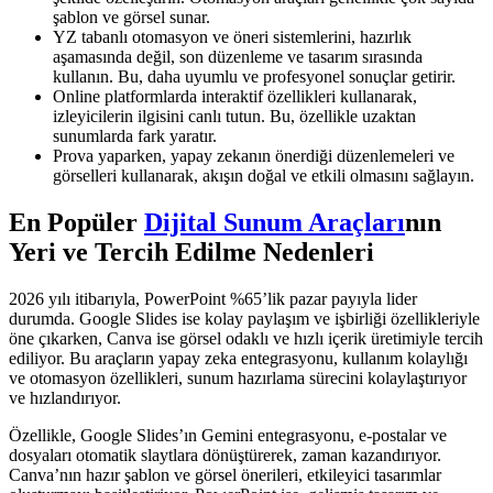
şablon ve görsel sunar.
YZ tabanlı otomasyon ve öneri sistemlerini, hazırlık
aşamasında değil, son düzenleme ve tasarım sırasında
kullanın. Bu, daha uyumlu ve profesyonel sonuçlar getirir.
Online platformlarda interaktif özellikleri kullanarak,
izleyicilerin ilgisini canlı tutun. Bu, özellikle uzaktan
sunumlarda fark yaratır.
Prova yaparken, yapay zekanın önerdiği düzenlemeleri ve
görselleri kullanarak, akışın doğal ve etkili olmasını sağlayın.
En Popüler
Dijital Sunum Araçları
nın
Yeri ve Tercih Edilme Nedenleri
2026 yılı itibarıyla, PowerPoint %65’lik pazar payıyla lider
durumda. Google Slides ise kolay paylaşım ve işbirliği özellikleriyle
öne çıkarken, Canva ise görsel odaklı ve hızlı içerik üretimiyle tercih
ediliyor. Bu araçların yapay zeka entegrasyonu, kullanım kolaylığı
ve otomasyon özellikleri, sunum hazırlama sürecini kolaylaştırıyor
ve hızlandırıyor.
Özellikle, Google Slides’ın Gemini entegrasyonu, e-postalar ve
dosyaları otomatik slaytlara dönüştürerek, zaman kazandırıyor.
Canva’nın hazır şablon ve görsel önerileri, etkileyici tasarımlar