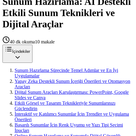
Sunum Hazırlama: AI Destekli
Etkili Sunum Teknikleri ve
Dijital Araçlar
40
dk okuma
10
makale
İçindekiler
Sunum Hazırlama Sürecinde Temel Adımlar ve En İyi
Uygulamalar
Yapay Zeka Destekli Sunum İçeriği Önerileri ve Otomasyon
Araçları
Dijital Sunum Araçları Karşılaştırması: PowerPoint, Google
Slides ve Canva
Etkili Görsel ve Tasarım Teknikleriyle Sunumlarınızı
Güçlendirin
İnteraktif ve Katılımcı Sunumlar İçin Trendler ve Uygulama
Önerileri
Başarılı Sunumlar İçin Renk Uyumu ve Yazı Tipi Seçimi
İpuçları
Online Sunum Hazırlama ve Sunumda Dijital Güvenlik