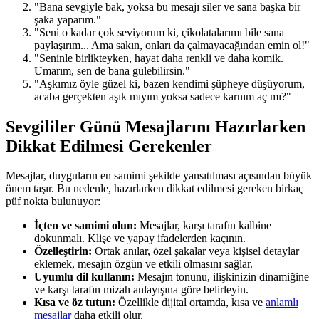
"Bana sevgiyle bak, yoksa bu mesajı siler ve sana başka bir
şaka yaparım."
"Seni o kadar çok seviyorum ki, çikolatalarımı bile sana
paylaşırım... Ama sakın, onları da çalmayacağından emin ol!"
"Seninle birlikteyken, hayat daha renkli ve daha komik.
Umarım, sen de bana gülebilirsin."
"Aşkımız öyle güzel ki, bazen kendimi şüpheye düşüyorum,
acaba gerçekten aşık mıyım yoksa sadece karnım aç mı?"
Sevgililer Günü Mesajlarını Hazırlarken
Dikkat Edilmesi Gerekenler
Mesajlar, duyguların en samimi şekilde yansıtılması açısından büyük
önem taşır. Bu nedenle, hazırlarken dikkat edilmesi gereken birkaç
püf nokta bulunuyor:
İçten ve samimi olun:
Mesajlar, karşı tarafın kalbine
dokunmalı. Klişe ve yapay ifadelerden kaçının.
Özelleştirin:
Ortak anılar, özel şakalar veya kişisel detaylar
eklemek, mesajın özgün ve etkili olmasını sağlar.
Uyumlu dil kullanın:
Mesajın tonunu, ilişkinizin dinamiğine
ve karşı tarafın mizah anlayışına göre belirleyin.
Kısa ve öz tutun:
Özellikle dijital ortamda, kısa ve
anlamlı
mesajlar
daha etkili olur.