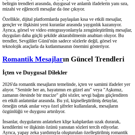
belirgin trendleri arasında, duygusal ve anlamlı ifadelerin yanı sıra,
mizahi ve eğlenceli mesajlar da öne çıkıyor.
Özellikle, dijital platformlarda paylaşılan kısa ve etkili mesajlar,
gençler ve ilişkisini yeni kuranlar arasında yaygınlık kazanıyor.
Ayrıca, görsel ve video entegrasyonlarıyla zenginleştirilmiş mesajlar,
duyguları daha güçlü şekilde aktarabilmenin anahtarı oluyor. Bu
trendler, Sevgililer Günü'nün sadece sözlerle değil, görsel ve
teknolojik araçlarla da kutlanmasının önemini gösteriyor.
Romantik Mesajlar
ın Güncel Trendleri
İçten ve Duygusal Dilekler
2026'da romantik mesajların temelinde, içten ve samimi ifadeler yer
alıyor. "Seninle her an, hayatımın en güzel anı" veya "Aşkımız,
zamanın ötesinde bir mucize" gibi sözler, sevgi bağını güçlendiren
en etkili anlatımlar arasında. Bu yıl, kişiselleştirilmiş detaylar,
örneğin ortak anılar veya özel şifreler kullanılarak, mesajların
özgünlüğü ve duygusu artırılıyor.
İnsanlar, duygularını anlatırken klişe kalıplardan uzak durarak,
kendilerini ve ilişkinin özünü yansıtan sözleri tercih ediyorlar.
Ayrıca, yapay zeka yardımıyla oluşturulan özelleştirilmiş romantik