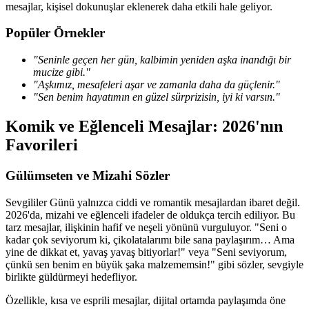
mesajlar, kişisel dokunuşlar eklenerek daha etkili hale geliyor.
Popüler Örnekler
"Seninle geçen her gün, kalbimin yeniden aşka inandığı bir
mucize gibi."
"Aşkımız, mesafeleri aşar ve zamanla daha da güçlenir."
"Sen benim hayatımın en güzel sürprizisin, iyi ki varsın."
Komik ve Eğlenceli Mesajlar: 2026'nın
Favorileri
Gülümseten ve Mizahi Sözler
Sevgililer Günü yalnızca ciddi ve romantik mesajlardan ibaret değil.
2026'da, mizahi ve eğlenceli ifadeler de oldukça tercih ediliyor. Bu
tarz mesajlar, ilişkinin hafif ve neşeli yönünü vurguluyor. "Seni o
kadar çok seviyorum ki, çikolatalarımı bile sana paylaşırım… Ama
yine de dikkat et, yavaş yavaş bitiyorlar!" veya "Seni seviyorum,
çünkü sen benim en büyük şaka malzememsin!" gibi sözler, sevgiyle
birlikte güldürmeyi hedefliyor.
Özellikle, kısa ve esprili mesajlar, dijital ortamda paylaşımda öne