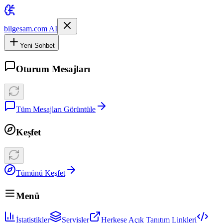
bilgesam.com AI
Yeni Sohbet
Oturum Mesajları
Tüm Mesajları Görüntüle
Keşfet
Tümünü Keşfet
Menü
İstatistikler
Servisler
Herkese Açık Tanıtım Linkleri