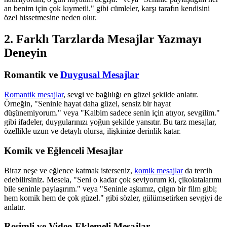
an benim için çok kıymetli." gibi cümleler, karşı tarafın kendisini
özel hissetmesine neden olur.
2. Farklı Tarzlarda Mesajlar Yazmayı
Deneyin
Romantik ve
Duygusal Mesajlar
Romantik mesajlar
, sevgi ve bağlılığı en güzel şekilde anlatır.
Örneğin, "Seninle hayat daha güzel, sensiz bir hayat
düşünemiyorum." veya "Kalbim sadece senin için atıyor, sevgilim."
gibi ifadeler, duygularınızı yoğun şekilde yansıtır. Bu tarz mesajlar,
özellikle uzun ve detaylı olursa, ilişkinize derinlik katar.
Komik ve Eğlenceli Mesajlar
Biraz neşe ve eğlence katmak isterseniz,
komik mesajlar
da tercih
edebilirsiniz. Mesela, "Seni o kadar çok seviyorum ki, çikolatalarımı
bile seninle paylaşırım." veya "Seninle aşkımız, çılgın bir film gibi;
hem komik hem de çok güzel." gibi sözler, gülümsetirken sevgiyi de
anlatır.
Resimli ve Video Eklemeli Mesajlar