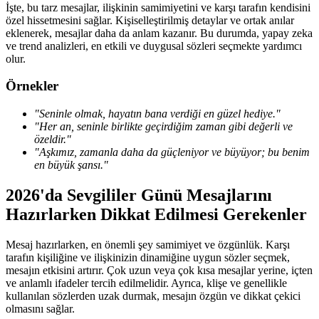
İşte, bu tarz mesajlar, ilişkinin samimiyetini ve karşı tarafın kendisini
özel hissetmesini sağlar. Kişiselleştirilmiş detaylar ve ortak anılar
eklenerek, mesajlar daha da anlam kazanır. Bu durumda, yapay zeka
ve trend analizleri, en etkili ve duygusal sözleri seçmekte yardımcı
olur.
Örnekler
"Seninle olmak, hayatın bana verdiği en güzel hediye."
"Her an, seninle birlikte geçirdiğim zaman gibi değerli ve
özeldir."
"Aşkımız, zamanla daha da güçleniyor ve büyüyor; bu benim
en büyük şansı."
2026'da Sevgililer Günü Mesajlarını
Hazırlarken Dikkat Edilmesi Gerekenler
Mesaj hazırlarken, en önemli şey samimiyet ve özgünlük. Karşı
tarafın kişiliğine ve ilişkinizin dinamiğine uygun sözler seçmek,
mesajın etkisini artırır. Çok uzun veya çok kısa mesajlar yerine, içten
ve anlamlı ifadeler tercih edilmelidir. Ayrıca, klişe ve genellikle
kullanılan sözlerden uzak durmak, mesajın özgün ve dikkat çekici
olmasını sağlar.