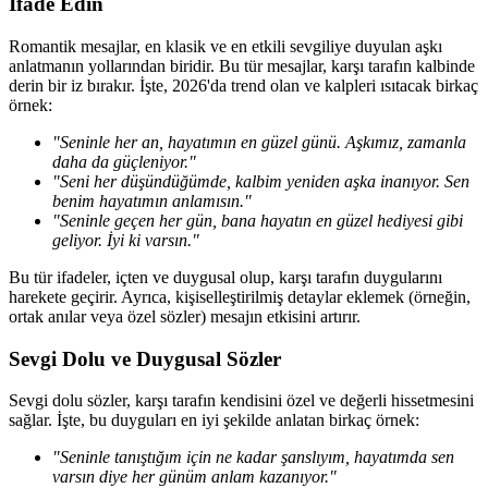
İfade Edin
Romantik mesajlar, en klasik ve en etkili sevgiliye duyulan aşkı
anlatmanın yollarından biridir. Bu tür mesajlar, karşı tarafın kalbinde
derin bir iz bırakır. İşte, 2026'da trend olan ve kalpleri ısıtacak birkaç
örnek:
"Seninle her an, hayatımın en güzel günü. Aşkımız, zamanla
daha da güçleniyor."
"Seni her düşündüğümde, kalbim yeniden aşka inanıyor. Sen
benim hayatımın anlamısın."
"Seninle geçen her gün, bana hayatın en güzel hediyesi gibi
geliyor. İyi ki varsın."
Bu tür ifadeler, içten ve duygusal olup, karşı tarafın duygularını
harekete geçirir. Ayrıca, kişiselleştirilmiş detaylar eklemek (örneğin,
ortak anılar veya özel sözler) mesajın etkisini artırır.
Sevgi Dolu ve Duygusal Sözler
Sevgi dolu sözler, karşı tarafın kendisini özel ve değerli hissetmesini
sağlar. İşte, bu duyguları en iyi şekilde anlatan birkaç örnek:
"Seninle tanıştığım için ne kadar şanslıyım, hayatımda sen
varsın diye her günüm anlam kazanıyor."