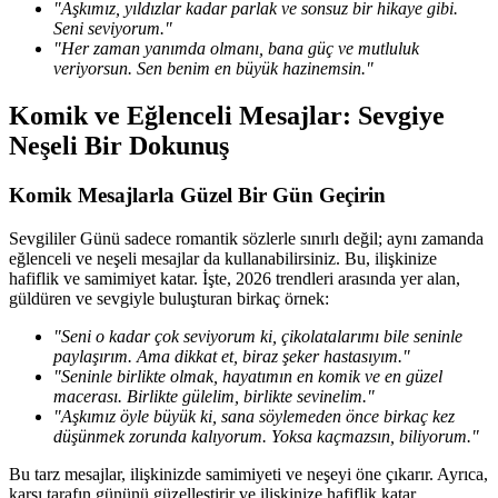
"Aşkımız, yıldızlar kadar parlak ve sonsuz bir hikaye gibi.
Seni seviyorum."
"Her zaman yanımda olmanı, bana güç ve mutluluk
veriyorsun. Sen benim en büyük hazinemsin."
Komik ve Eğlenceli Mesajlar: Sevgiye
Neşeli Bir Dokunuş
Komik Mesajlarla Güzel Bir Gün Geçirin
Sevgililer Günü sadece romantik sözlerle sınırlı değil; aynı zamanda
eğlenceli ve neşeli mesajlar da kullanabilirsiniz. Bu, ilişkinize
hafiflik ve samimiyet katar. İşte, 2026 trendleri arasında yer alan,
güldüren ve sevgiyle buluşturan birkaç örnek:
"Seni o kadar çok seviyorum ki, çikolatalarımı bile seninle
paylaşırım. Ama dikkat et, biraz şeker hastasıyım."
"Seninle birlikte olmak, hayatımın en komik ve en güzel
macerası. Birlikte gülelim, birlikte sevinelim."
"Aşkımız öyle büyük ki, sana söylemeden önce birkaç kez
düşünmek zorunda kalıyorum. Yoksa kaçmazsın, biliyorum."
Bu tarz mesajlar, ilişkinizde samimiyeti ve neşeyi öne çıkarır. Ayrıca,
karşı tarafın gününü güzelleştirir ve ilişkinize hafiflik katar.