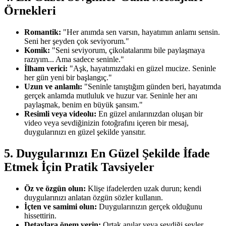
Örnekleri
Romantik:
"Her anımda sen varsın, hayatımın anlamı sensin.
Seni her şeyden çok seviyorum."
Komik:
"Seni seviyorum, çikolatalarımı bile paylaşmaya
razıyım... Ama sadece seninle."
İlham verici:
"Aşk, hayatımızdaki en güzel mucize. Seninle
her gün yeni bir başlangıç."
Uzun ve anlamlı:
"Seninle tanıştığım günden beri, hayatımda
gerçek anlamda mutluluk ve huzur var. Seninle her anı
paylaşmak, benim en büyük şansım."
Resimli veya videolu:
En güzel anılarınızdan oluşan bir
video veya sevdiğinizin fotoğrafını içeren bir mesaj,
duygularınızı en güzel şekilde yansıtır.
5. Duygularınızı En Güzel Şekilde İfade
Etmek İçin Pratik Tavsiyeler
Öz ve özgün olun:
Klişe ifadelerden uzak durun; kendi
duygularınızı anlatan özgün sözler kullanın.
İçten ve samimi olun:
Duygularınızın gerçek olduğunu
hissettirin.
Detaylara önem verin:
Ortak anılar veya sevdiği şeyler