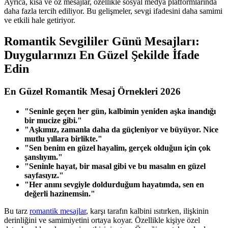
Ayrıca, kısa ve öz mesajlar, özellikle sosyal medya platformlarında
daha fazla tercih ediliyor. Bu gelişmeler, sevgi ifadesini daha samimi
ve etkili hale getiriyor.
Romantik Sevgililer Günü Mesajları:
Duygularınızı En Güzel Şekilde İfade
Edin
En Güzel Romantik Mesaj Örnekleri 2026
"Seninle geçen her gün, kalbimin yeniden aşka inandığı
bir mucize gibi."
"Aşkımız, zamanla daha da güçleniyor ve büyüyor. Nice
mutlu yıllara birlikte."
"Sen benim en güzel hayalim, gerçek olduğun için çok
şanslıyım."
"Seninle hayat, bir masal gibi ve bu masalın en güzel
sayfasıyız."
"Her anını sevgiyle doldurduğum hayatımda, sen en
değerli hazinemsin."
Bu tarz
romantik mesajlar
, karşı tarafın kalbini ısıtırken, ilişkinin
derinliğini ve samimiyetini ortaya koyar. Özellikle kişiye özel