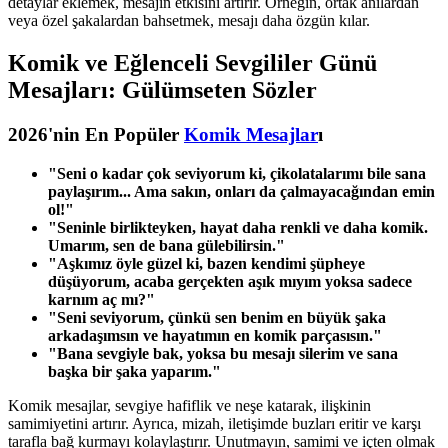
detaylar eklemek, mesajın etkisini artırır. Örneğin, ortak anılardan
veya özel şakalardan bahsetmek, mesajı daha özgün kılar.
Komik ve Eğlenceli Sevgililer Günü
Mesajları: Gülümseten Sözler
2026'nin En Popüler
Komik Mesajlar
ı
"Seni o kadar çok seviyorum ki, çikolatalarımı bile sana
paylaşırım... Ama sakın, onları da çalmayacağından emin
ol!"
"Seninle birlikteyken, hayat daha renkli ve daha komik.
Umarım, sen de bana gülebilirsin."
"Aşkımız öyle güzel ki, bazen kendimi şüpheye
düşüyorum, acaba gerçekten aşık mıyım yoksa sadece
karnım aç mı?"
"Seni seviyorum, çünkü sen benim en büyük şaka
arkadaşımsın ve hayatımın en komik parçasısın."
"Bana sevgiyle bak, yoksa bu mesajı silerim ve sana
başka bir şaka yaparım."
Komik mesajlar, sevgiye hafiflik ve neşe katarak, ilişkinin
samimiyetini artırır. Ayrıca, mizah, iletişimde buzları eritir ve karşı
tarafla bağ kurmayı kolaylaştırır. Unutmayın, samimi ve içten olmak