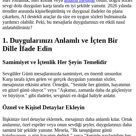
İster romantik, ister komik veya
anlamlı mesajlar
olsun, doğru sözler
sevgi dolu duyguları karşı tarafa en iyi şekilde yansıtır. 2026 yılında
trendler arasında kişiselleştirilmiş ve duygusal ifadeler ön plana
çıkarken, AI destekli araçlar da size en uygun sözleri bulmanızda
yardımcı olabilir. Peki, bu mesajlarla duygularınızı en etkili nasıl
anlatabilirsiniz?
1. Duygularınızı Anlamlı ve İçten Bir
Dille İfade Edin
Samimiyet ve İçtenlik Her Şeyin Temelidir
Sevgililer Günü mesajlarınızda samimiyet, en önemli unsurdur.
Karşı tarafa içten gelen ve gerçek duyguları yansıtan sözler,
mesajınızın etkisini artırır. Örneğin, "Seninle her günüm, hayatımın
en güzel günü oluyor." veya "Aşkımız, zamanla daha da güçleniyor
ve büyüyor." gibi ifadeler, sevginizi en doğal haliyle anlatır.
Öznel ve Kişisel Detaylar Ekleyin
İlişkinize özel detaylar eklemek, mesajınızı daha anlamlı kılar. Ortak
anılarınız, özel espriler veya onun sevdiği şeyler, duygularınızı daha
samimi bir şekilde yansıtır. Mesela, "İlk tanıştığımız günü
hatırlıyorum, o gün hayatım değişti." veya "Seninle paylaştığım her