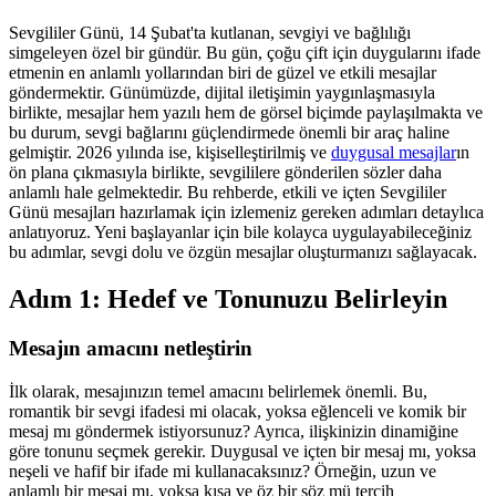
Sevgililer Günü, 14 Şubat'ta kutlanan, sevgiyi ve bağlılığı
simgeleyen özel bir gündür. Bu gün, çoğu çift için duygularını ifade
etmenin en anlamlı yollarından biri de güzel ve etkili mesajlar
göndermektir. Günümüzde, dijital iletişimin yaygınlaşmasıyla
birlikte, mesajlar hem yazılı hem de görsel biçimde paylaşılmakta ve
bu durum, sevgi bağlarını güçlendirmede önemli bir araç haline
gelmiştir. 2026 yılında ise, kişiselleştirilmiş ve
duygusal mesajlar
ın
ön plana çıkmasıyla birlikte, sevgililere gönderilen sözler daha
anlamlı hale gelmektedir. Bu rehberde, etkili ve içten Sevgililer
Günü mesajları hazırlamak için izlemeniz gereken adımları detaylıca
anlatıyoruz. Yeni başlayanlar için bile kolayca uygulayabileceğiniz
bu adımlar, sevgi dolu ve özgün mesajlar oluşturmanızı sağlayacak.
Adım 1: Hedef ve Tonunuzu Belirleyin
Mesajın amacını netleştirin
İlk olarak, mesajınızın temel amacını belirlemek önemli. Bu,
romantik bir sevgi ifadesi mi olacak, yoksa eğlenceli ve komik bir
mesaj mı göndermek istiyorsunuz? Ayrıca, ilişkinizin dinamiğine
göre tonunu seçmek gerekir. Duygusal ve içten bir mesaj mı, yoksa
neşeli ve hafif bir ifade mi kullanacaksınız? Örneğin, uzun ve
anlamlı bir mesaj mı, yoksa kısa ve öz bir söz mü tercih