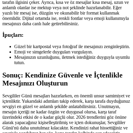
tarafın ilgisini çeker. Ayrıca, kısa ve öz mesajlar kısa mesaj, uzun ve
anlamlı olanlar ise mektup veya not şeklinde hazırlanabilir. Eğer
yazılı bir mesaj ise, düzgün ve okunabilir bir format kullanmak
önemlidir. Dijital ortamda ise, renkli fontlar veya emoji kullanımıyla
mesajınızı daha canlı hale getirebilirsiniz.
İpuçları:
Güzel bir kartpostal veya fotoğraf ile mesajınızı zenginleştirin.
Emoji ve simgelerle duyguları vurgulayın.
Mesajınızın uzunluğunu, iletmek istediğiniz duyguyla uyumlu
tutun.
Sonuç: Kendinize Güvenle ve İçtenlikle
Mesajınızı Oluşturun
Sevgililer Günü mesajları hazırlarken, en önemli unsur samimiyet ve
içtenliktir. Yukarıdaki adımları takip ederek, karşı tarafa duyduğunuz
sevgiyi en güzel ve anlamlı şekilde anlatabilirsiniz. Unutmayın,
mesajın içeriği ne kadar özgün ve duygusal olursa, karşı taraf
üzerindeki etkisi de o kadar güçlü olur. 2026 trendlerini göz önüne
alarak yapacağınız kişiselleştirilmiş ve içten dokunuşlar, Sevgililer
Günü'nü daha unutulmaz kılacaktır. Kendinizi rahat hissettiğiniz ve