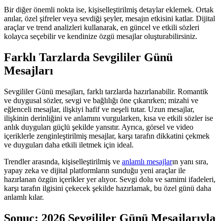
Bir diğer önemli nokta ise, kişiselleştirilmiş detaylar eklemek. Ortak
anılar, özel şifreler veya sevdiği şeyler, mesajın etkisini katlar. Dijital
araçlar ve trend analizleri kullanarak, en güncel ve etkili sözleri
kolayca seçebilir ve kendinize özgü mesajlar oluşturabilirsiniz.
Farklı Tarzlarda Sevgililer Günü
Mesajları
Sevgililer Günü mesajları, farklı tarzlarda hazırlanabilir. Romantik
ve duygusal sözler, sevgi ve bağlılığı öne çıkarırken; mizahi ve
eğlenceli mesajlar, ilişkiyi hafif ve neşeli tutar. Uzun mesajlar,
ilişkinin derinliğini ve anlamını vurgularken, kısa ve etkili sözler ise
anlık duyguları güçlü şekilde yansıtır. Ayrıca, görsel ve video
içeriklerle zenginleştirilmiş mesajlar, karşı tarafın dikkatini çekmek
ve duyguları daha etkili iletmek için ideal.
Trendler arasında, kişiselleştirilmiş ve
anlamlı mesajlar
ın yanı sıra,
yapay zeka ve dijital platformların sunduğu yeni araçlar ile
hazırlanan özgün içerikler yer alıyor. Sevgi dolu ve samimi ifadeleri,
karşı tarafın ilgisini çekecek şekilde hazırlamak, bu özel günü daha
anlamlı kılar.
Sonuç: 2026 Sevgililer Günü Mesajlarıyla