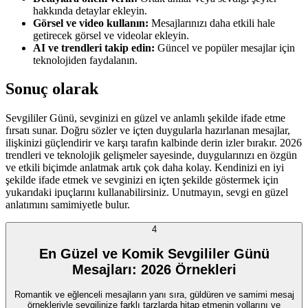
hakkında detaylar ekleyin.
Görsel ve video kullanın:
Mesajlarınızı daha etkili hale
getirecek görsel ve videolar ekleyin.
AI ve trendleri takip edin:
Güncel ve popüler mesajlar için
teknolojiden faydalanın.
Sonuç olarak
Sevgililer Günü, sevginizi en güzel ve anlamlı şekilde ifade etme
fırsatı sunar. Doğru sözler ve içten duygularla hazırlanan mesajlar,
ilişkinizi güçlendirir ve karşı tarafın kalbinde derin izler bırakır. 2026
trendleri ve teknolojik gelişmeler sayesinde, duygularınızı en özgün
ve etkili biçimde anlatmak artık çok daha kolay. Kendinizi en iyi
şekilde ifade etmek ve sevginizi en içten şekilde göstermek için
yukarıdaki ipuçlarını kullanabilirsiniz. Unutmayın, sevgi en güzel
anlatımını samimiyetle bulur.
4
En Güzel ve Komik Sevgililer Günü
Mesajları: 2026 Örnekleri
Romantik ve eğlenceli mesajların yanı sıra, güldüren ve samimi mesaj
örnekleriyle sevgilinize farklı tarzlarda hitap etmenin yollarını ve