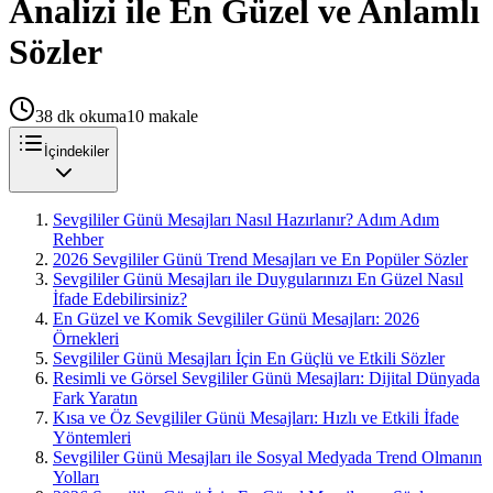
Analizi ile En Güzel ve Anlamlı
Sözler
38
dk okuma
10
makale
İçindekiler
Sevgililer Günü Mesajları Nasıl Hazırlanır? Adım Adım
Rehber
2026 Sevgililer Günü Trend Mesajları ve En Popüler Sözler
Sevgililer Günü Mesajları ile Duygularınızı En Güzel Nasıl
İfade Edebilirsiniz?
En Güzel ve Komik Sevgililer Günü Mesajları: 2026
Örnekleri
Sevgililer Günü Mesajları İçin En Güçlü ve Etkili Sözler
Resimli ve Görsel Sevgililer Günü Mesajları: Dijital Dünyada
Fark Yaratın
Kısa ve Öz Sevgililer Günü Mesajları: Hızlı ve Etkili İfade
Yöntemleri
Sevgililer Günü Mesajları ile Sosyal Medyada Trend Olmanın
Yolları