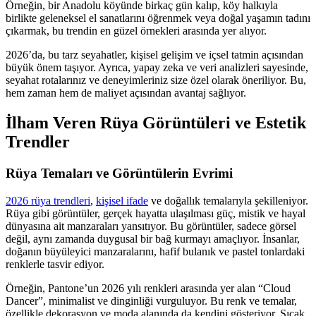
Örneğin, bir Anadolu köyünde birkaç gün kalıp, köy halkıyla
birlikte geleneksel el sanatlarını öğrenmek veya doğal yaşamın tadını
çıkarmak, bu trendin en güzel örnekleri arasında yer alıyor.
2026’da, bu tarz seyahatler, kişisel gelişim ve içsel tatmin açısından
büyük önem taşıyor. Ayrıca, yapay zeka ve veri analizleri sayesinde,
seyahat rotalarınız ve deneyimleriniz size özel olarak öneriliyor. Bu,
hem zaman hem de maliyet açısından avantaj sağlıyor.
İlham Veren Rüya Görüntüleri ve Estetik
Trendler
Rüya Temaları ve Görüntülerin Evrimi
2026 rüya trendleri
,
kişisel ifade
ve doğallık temalarıyla şekilleniyor.
Rüya gibi görüntüler, gerçek hayatta ulaşılması güç, mistik ve hayal
dünyasına ait manzaraları yansıtıyor. Bu görüntüler, sadece görsel
değil, aynı zamanda duygusal bir bağ kurmayı amaçlıyor. İnsanlar,
doğanın büyüleyici manzaralarını, hafif bulanık ve pastel tonlardaki
renklerle tasvir ediyor.
Örneğin, Pantone’un 2026 yılı renkleri arasında yer alan “Cloud
Dancer”, minimalist ve dinginliği vurguluyor. Bu renk ve temalar,
özellikle dekorasyon ve moda alanında da kendini gösteriyor. Sıcak,