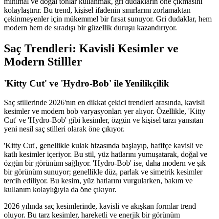
minimal ve doğal tonlar kullanmak, gri dudakların öne çıkmasını
kolaylaştırır. Bu trend, kişisel ifadenin sınırlarını zorlamaktan
çekinmeyenler için mükemmel bir fırsat sunuyor. Gri dudaklar, hem
modern hem de sıradışı bir güzellik duruşu kazandırıyor.
Saç Trendleri: Kavisli Kesimler ve
Modern Stilller
'Kitty Cut' ve 'Hydro-Bob' ile Yenilikçilik
Saç stillerinde 2026'nın en dikkat çekici trendleri arasında, kavisli
kesimler ve modern bob varyasyonları yer alıyor. Özellikle, 'Kitty
Cut' ve 'Hydro-Bob' gibi kesimler, özgün ve kişisel tarzı yansıtan
yeni nesil saç stilleri olarak öne çıkıyor.
'Kitty Cut', genellikle kulak hizasında başlayıp, hafifçe kavisli ve
katlı kesimler içeriyor. Bu stil, yüz hatlarını yumuşatarak, doğal ve
özgün bir görünüm sağlıyor. 'Hydro-Bob' ise, daha modern ve şık
bir görünüm sunuyor; genellikle düz, parlak ve simetrik kesimler
tercih ediliyor. Bu kesim, yüz hatlarını vurgularken, bakım ve
kullanım kolaylığıyla da öne çıkıyor.
2026 yılında saç kesimlerinde, kavisli ve akışkan formlar trend
oluyor. Bu tarz kesimler, hareketli ve enerjik bir görünüm