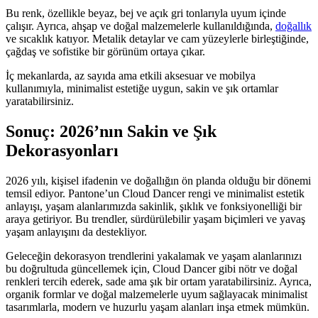
Bu renk, özellikle beyaz, bej ve açık gri tonlarıyla uyum içinde
çalışır. Ayrıca, ahşap ve doğal malzemelerle kullanıldığında,
doğallık
ve sıcaklık katıyor. Metalik detaylar ve cam yüzeylerle birleştiğinde,
çağdaş ve sofistike bir görünüm ortaya çıkar.
İç mekanlarda, az sayıda ama etkili aksesuar ve mobilya
kullanımıyla, minimalist estetiğe uygun, sakin ve şık ortamlar
yaratabilirsiniz.
Sonuç: 2026’nın Sakin ve Şık
Dekorasyonları
2026 yılı, kişisel ifadenin ve doğallığın ön planda olduğu bir dönemi
temsil ediyor. Pantone’un Cloud Dancer rengi ve minimalist estetik
anlayışı, yaşam alanlarımızda sakinlik, şıklık ve fonksiyonelliği bir
araya getiriyor. Bu trendler, sürdürülebilir yaşam biçimleri ve yavaş
yaşam anlayışını da destekliyor.
Geleceğin dekorasyon trendlerini yakalamak ve yaşam alanlarınızı
bu doğrultuda güncellemek için, Cloud Dancer gibi nötr ve doğal
renkleri tercih ederek, sade ama şık bir ortam yaratabilirsiniz. Ayrıca,
organik formlar ve doğal malzemelerle uyum sağlayacak minimalist
tasarımlarla, modern ve huzurlu yaşam alanları inşa etmek mümkün.