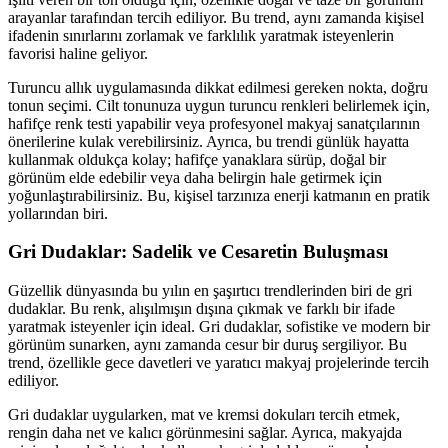
arayanlar tarafından tercih ediliyor. Bu trend, aynı zamanda kişisel
ifadenin sınırlarını zorlamak ve farklılık yaratmak isteyenlerin
favorisi haline geliyor.
Turuncu allık uygulamasında dikkat edilmesi gereken nokta, doğru
tonun seçimi. Cilt tonunuza uygun turuncu renkleri belirlemek için,
hafifçe renk testi yapabilir veya profesyonel makyaj sanatçılarının
önerilerine kulak verebilirsiniz. Ayrıca, bu trendi günlük hayatta
kullanmak oldukça kolay; hafifçe yanaklara sürüp, doğal bir
görünüm elde edebilir veya daha belirgin hale getirmek için
yoğunlaştırabilirsiniz. Bu, kişisel tarzınıza enerji katmanın en pratik
yollarından biri.
Gri Dudaklar: Sadelik ve Cesaretin Buluşması
Güzellik dünyasında bu yılın en şaşırtıcı trendlerinden biri de gri
dudaklar. Bu renk, alışılmışın dışına çıkmak ve farklı bir ifade
yaratmak isteyenler için ideal. Gri dudaklar, sofistike ve modern bir
görünüm sunarken, aynı zamanda cesur bir duruş sergiliyor. Bu
trend, özellikle gece davetleri ve yaratıcı makyaj projelerinde tercih
ediliyor.
Gri dudaklar uygularken, mat ve kremsi dokuları tercih etmek,
rengin daha net ve kalıcı görünmesini sağlar. Ayrıca, makyajda