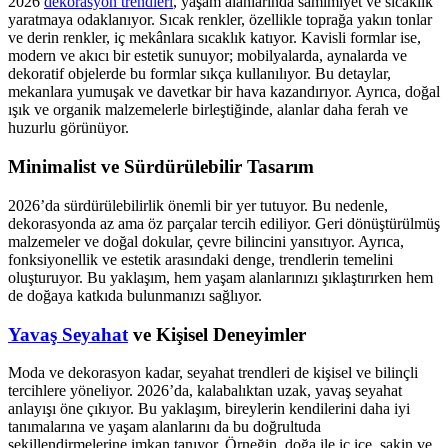
2026
dekorasyon trendleri
, yaşam alanlarında samimiyet ve sıcaklık
yaratmaya odaklanıyor. Sıcak renkler, özellikle toprağa yakın tonlar
ve derin renkler, iç mekânlara sıcaklık katıyor. Kavisli formlar ise,
modern ve akıcı bir estetik sunuyor; mobilyalarda, aynalarda ve
dekoratif objelerde bu formlar sıkça kullanılıyor. Bu detaylar,
mekanlara yumuşak ve davetkar bir hava kazandırıyor. Ayrıca, doğal
ışık ve organik malzemelerle birleştiğinde, alanlar daha ferah ve
huzurlu görünüyor.
Minimalist ve Sürdürülebilir Tasarım
2026’da sürdürülebilirlik önemli bir yer tutuyor. Bu nedenle,
dekorasyonda az ama öz parçalar tercih ediliyor. Geri dönüştürülmüş
malzemeler ve doğal dokular, çevre bilincini yansıtıyor. Ayrıca,
fonksiyonellik ve estetik arasındaki denge, trendlerin temelini
oluşturuyor. Bu yaklaşım, hem yaşam alanlarınızı şıklaştırırken hem
de doğaya katkıda bulunmanızı sağlıyor.
Yavaş Seyahat
ve Kişisel Deneyimler
Moda ve dekorasyon kadar, seyahat trendleri de kişisel ve bilinçli
tercihlere yöneliyor. 2026’da, kalabalıktan uzak, yavaş seyahat
anlayışı öne çıkıyor. Bu yaklaşım, bireylerin kendilerini daha iyi
tanımalarına ve yaşam alanlarını da bu doğrultuda
şekillendirmelerine imkan tanıyor. Örneğin, doğa ile iç içe, sakin ve