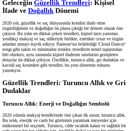
Geleceğin
Güzellik Trendleri
: Kişisel
İfade ve
Doğallık
Dönemi
2026 yılı, güzellik ve saç dünyasında kendini ifade etme
özgürlüğünün ve doğallığın ön plana çıktığı bir dönem olarak öne
çıkıyor. Bu yılın en dikkat çeken trendleri, kişisel tarzı yansıtan
yenilikçi makyaj ve saç stilleriyle birlikte, estetikte cesur ve özgün
adımlar atmayı teşvik ediyor. Pantone'un belirlediği 'Cloud Dancer'
rengi gibi sakin ve minimalist renkler, trendlerin temel taşlarından
biri olurken, aynı zamanda kişisel ifadenin sınırlarını genişleten
detaylar da dikkat çekiyor. Özellikle, turuncu allık, gri dudaklar ve
kavisli saç kesimleri gibi trendler, bu yeni dönemin ruhunu
yansıtıyor.
Güzellik Trendleri: Turuncu Allık ve Gri
Dudaklar
Turuncu Allık: Enerji ve Doğallığın Sembolü
2026 yılında makyaj trendlerinde öne çıkan ilk unsur, turuncu allık.
Bu renk, enerjik ve canlı bir görünüm yaratmak isteyenler için
mükemmel bir seçenek. Turuncu, cilde sıcaklık katan ve sağlıklı bir
ışıltı veren bir ton olduğu için, özellikle doğal ve taze bir görünüm