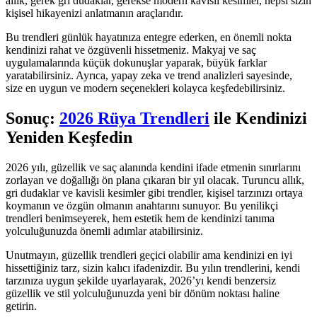
allık, gerek gri dudaklar, gerekse modern kavisli kesimler, hepsi sizin
kişisel hikayenizi anlatmanın araçlarıdır.
Bu trendleri günlük hayatınıza entegre ederken, en önemli nokta
kendinizi rahat ve özgüvenli hissetmeniz. Makyaj ve saç
uygulamalarında küçük dokunuşlar yaparak, büyük farklar
yaratabilirsiniz. Ayrıca, yapay zeka ve trend analizleri sayesinde,
size en uygun ve modern seçenekleri kolayca keşfedebilirsiniz.
Sonuç:
2026 Rüya Trendleri
ile Kendinizi
Yeniden Keşfedin
2026 yılı, güzellik ve saç alanında kendini ifade etmenin sınırlarını
zorlayan ve doğallığı ön plana çıkaran bir yıl olacak. Turuncu allık,
gri dudaklar ve kavisli kesimler gibi trendler, kişisel tarzınızı ortaya
koymanın ve özgün olmanın anahtarını sunuyor. Bu yenilikçi
trendleri benimseyerek, hem estetik hem de kendinizi tanıma
yolculuğunuzda önemli adımlar atabilirsiniz.
Unutmayın, güzellik trendleri geçici olabilir ama kendinizi en iyi
hissettiğiniz tarz, sizin kalıcı ifadenizdir. Bu yılın trendlerini, kendi
tarzınıza uygun şekilde uyarlayarak, 2026’yı kendi benzersiz
güzellik ve stil yolculuğunuzda yeni bir dönüm noktası haline
getirin.