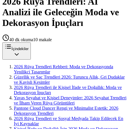
2026 Rüya Trendleri: AI
Analizi ile Geleceğin Moda ve
Dekorasyon İpuçları
40
dk okuma
10
makale
İçindekiler
2026 Rüya Trendleri Rehberi: Moda ve Dekorasyonda
Yenilikçi Tasarımlar
Güzellik ve Saç Trendleri 2026: Turuncu Allık, Gri Dudaklar
ve Kavisli Kesimler
2026 Rüya Trendleri ile Kişisel İfade ve Doğallık: Moda ve
Dekorasyon İpuçları
Yavaş Seyahat ve Kişisel Deneyimler: 2026 Seyahat Trendleri
ve İlham Veren Rüya Görüntüleri
Pantone Cloud Dancer Rengi ve Minimalist Estetik: 2026
Dekorasyon Trendleri
2026 Rüya Trendleri ve Sosyal Medyada Takip Edilecek En
İyi Kaynaklar
Kişisel İfade ve Doğallık İçin 2026 Moda ve Dekorasyon