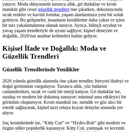
yatıyor. Moda dünyasında turuncu allık, gri dudaklar ve krom
manikür gibi cesur
güzellik trendleri
öne çıkarken, dekorasyonda
sıcak renkler ve kavisli formlar, yaşam alanlarımıza yeni bir soluk
getiriyor. Bu gelişmeler, insanların kendilerine daha yakın ve içten
bir tarz yakalamalarına olanak tanıyor. Ayrıca, bilinçli seyahat ve
yavaş yaşam trendleriyle de uyum sağlıyor; kişisel deneyim ve
doğallık, 2026'nın anahtar kelimeleri haline geliyor.
Kişisel İfade ve Doğallık: Moda ve
Güzellik Trendleri
Güzellik Trendlerinde Yenilikler
2026 yılında güzellik alanında öne çıkan trendler, bireysel ifadeyi ve
doğal görünümü vurguluyor. Turuncu allık, yüz hatlarını
canlandırırken, sıcak ve canlı bir enerji katıyor. Gri dudaklar ise,
sıradışı ve modern bir dokunuş sunuyor; minimal ama etkileyici bir
görünüm oluşturuyor. Krom manikür ise, metalik ve göz alıcı bir
estetik sağlayarak, kişisel tarzı ortaya koyan detaylar arasında yer
alıyor.
Saç kesimlerinde ise, “Kitty Cut” ve “Hydro-Bob” gibi modern ve
özgün stiller popülerlik kazanıyor. Kitty Cut, yumuşak ve kıvrımlı