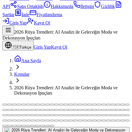
API
Satış Ortaklığı
Hakkımızda
İletişim
Gizlilik
Şartlar
İade
Fiyatlandırma
Giriş Yap
Kayıt Ol
2026 Rüya Trendleri: AI Analizi ile Geleceğin Moda ve
Dekorasyon İpuçları
Giriş Yap
Kayıt Ol
🇹🇷
Türkçe
Ana Sayfa
Konular
2026 Rüya Trendleri: AI Analizi ile Geleceğin Moda ve
Dekorasyon İpuçları