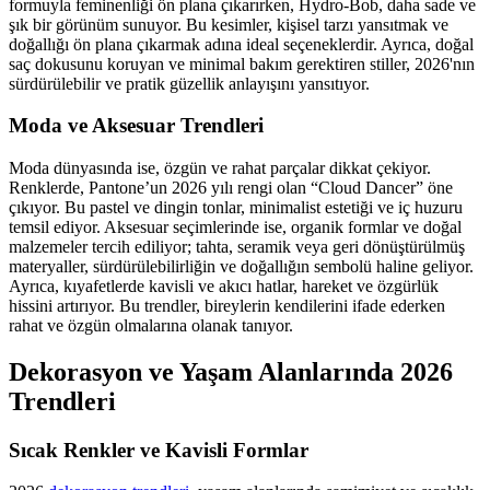
formuyla feminenliği ön plana çıkarırken, Hydro-Bob, daha sade ve
şık bir görünüm sunuyor. Bu kesimler, kişisel tarzı yansıtmak ve
doğallığı ön plana çıkarmak adına ideal seçeneklerdir. Ayrıca, doğal
saç dokusunu koruyan ve minimal bakım gerektiren stiller, 2026'nın
sürdürülebilir ve pratik güzellik anlayışını yansıtıyor.
Moda ve Aksesuar Trendleri
Moda dünyasında ise, özgün ve rahat parçalar dikkat çekiyor.
Renklerde, Pantone’un 2026 yılı rengi olan “Cloud Dancer” öne
çıkıyor. Bu pastel ve dingin tonlar, minimalist estetiği ve iç huzuru
temsil ediyor. Aksesuar seçimlerinde ise, organik formlar ve doğal
malzemeler tercih ediliyor; tahta, seramik veya geri dönüştürülmüş
materyaller, sürdürülebilirliğin ve doğallığın sembolü haline geliyor.
Ayrıca, kıyafetlerde kavisli ve akıcı hatlar, hareket ve özgürlük
hissini artırıyor. Bu trendler, bireylerin kendilerini ifade ederken
rahat ve özgün olmalarına olanak tanıyor.
Dekorasyon ve Yaşam Alanlarında 2026
Trendleri
Sıcak Renkler ve Kavisli Formlar