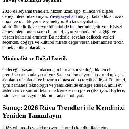
2026’da seyahat trendleri, hızdan uzaklaşıp, bilinçli ve kişisel
deneyimlere odaklanıyor.
Yavaş seyahat
anlayışı, kalabalıktan uzak,
doğal ve otantik yerlere yöneliyor. Bu tarz seyahatler,
sürdürülebilirlik ve çevre bilincini de beraberinde getiriyor. Kişisel
deneyimlere önem veren bu trend, aynı zamanda ruh sağlığı ve
yaşam kalitesini artırıyor. Bu nedenle, seyahat edilecek yerleri
seçerken, doğaya ve kültürel mirasa değer veren alternatifleri tercih
etmek akıllıca olacaktır.
Minimalist ve Doğal Estetik
Geleceğin yaşam alanlarında, minimalizm ve doğallık temel
prensipler arasında yer alıyor. Sade ve fonksiyonel tasarımlar, kişisel
alanların rahatlatıcı ve huzurlu olması adına tercih ediliyor. Bu trend,
aynı zamanda teknolojiyi ve yenilikleri de entegre ederek, akıllı ev
sistemleri ve sürdürülebilir malzemeleri ön plana çıkarıyor. Böylece,
estetik ve fonksiyonellik bir arada sunuluyor.
Sonuç: 2026 Rüya Trendleri ile Kendinizi
Yeniden Tanımlayın
2026 yılı, moda ve dekorasyon alanında kendini ifade etme