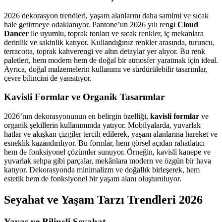
2026 dekorasyon trendleri, yaşam alanlarını daha samimi ve sıcak
hale getirmeye odaklanıyor. Pantone’un 2026 yılı rengi
Cloud
Dancer
ile uyumlu, toprak tonları ve sıcak renkler, iç mekanlara
derinlik ve sakinlik katıyor. Kullandığınız renkler arasında, turuncu,
terracotta, toprak kahverengi ve altın detaylar yer alıyor. Bu renk
paletleri, hem modern hem de doğal bir atmosfer yaratmak için ideal.
Ayrıca, doğal malzemelerin kullanımı ve sürdürülebilir tasarımlar,
çevre bilincini de yansıtıyor.
Kavisli Formlar ve Organik Tasarımlar
2026’nın dekorasyonunun en belirgin özelliği,
kavisli formlar
ve
organik şekillerin kullanımında yatıyor. Mobilyalarda, yuvarlak
hatlar ve akışkan çizgiler tercih edilerek, yaşam alanlarına hareket ve
esneklik kazandırılıyor. Bu formlar, hem görsel açıdan rahatlatıcı
hem de fonksiyonel çözümler sunuyor. Örneğin, kavisli kanepe ve
yuvarlak sehpa gibi parçalar, mekânlara modern ve özgün bir hava
katıyor. Dekorasyonda minimalizm ve doğallık birleşerek, hem
estetik hem de fonksiyonel bir yaşam alanı oluşturuluyor.
Seyahat ve Yaşam Tarzı Trendleri 2026
Yavaş ve Bilinçli Seyahat