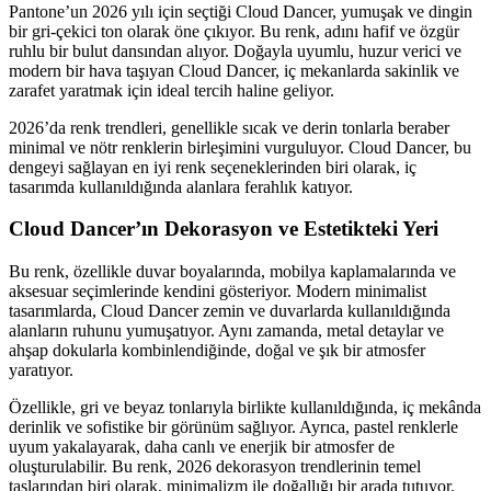
Pantone’un 2026 yılı için seçtiği Cloud Dancer, yumuşak ve dingin
bir gri-çekici ton olarak öne çıkıyor. Bu renk, adını hafif ve özgür
ruhlu bir bulut dansından alıyor. Doğayla uyumlu, huzur verici ve
modern bir hava taşıyan Cloud Dancer, iç mekanlarda sakinlik ve
zarafet yaratmak için ideal tercih haline geliyor.
2026’da renk trendleri, genellikle sıcak ve derin tonlarla beraber
minimal ve nötr renklerin birleşimini vurguluyor. Cloud Dancer, bu
dengeyi sağlayan en iyi renk seçeneklerinden biri olarak, iç
tasarımda kullanıldığında alanlara ferahlık katıyor.
Cloud Dancer’ın Dekorasyon ve Estetikteki Yeri
Bu renk, özellikle duvar boyalarında, mobilya kaplamalarında ve
aksesuar seçimlerinde kendini gösteriyor. Modern minimalist
tasarımlarda, Cloud Dancer zemin ve duvarlarda kullanıldığında
alanların ruhunu yumuşatıyor. Aynı zamanda, metal detaylar ve
ahşap dokularla kombinlendiğinde, doğal ve şık bir atmosfer
yaratıyor.
Özellikle, gri ve beyaz tonlarıyla birlikte kullanıldığında, iç mekânda
derinlik ve sofistike bir görünüm sağlıyor. Ayrıca, pastel renklerle
uyum yakalayarak, daha canlı ve enerjik bir atmosfer de
oluşturulabilir. Bu renk, 2026 dekorasyon trendlerinin temel
taşlarından biri olarak, minimalizm ile doğallığı bir arada tutuyor.