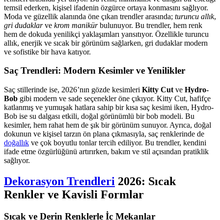
temsil ederken, kişisel ifadenin özgürce ortaya konmasını sağlıyor.
Moda ve güzellik alanında öne çıkan trendler arasında;
turuncu allık
,
gri dudaklar
ve
krom manikür
bulunuyor. Bu trendler, hem renk
hem de dokuda yenilikçi yaklaşımları yansıtıyor. Özellikle turuncu
allık, enerjik ve sıcak bir görünüm sağlarken, gri dudaklar modern
ve sofistike bir hava katıyor.
Saç Trendleri: Modern Kesimler ve Yenilikler
Saç stillerinde ise, 2026’nın gözde kesimleri
Kitty Cut
ve
Hydro-
Bob
gibi modern ve sade seçenekler öne çıkıyor. Kitty Cut, hafifçe
katlanmış ve yumuşak hatlara sahip bir kısa saç kesimi iken, Hydro-
Bob ise su dalgası etkili, doğal görünümlü bir bob modeli. Bu
kesimler, hem rahat hem de şık bir görünüm sunuyor. Ayrıca, doğal
dokunun ve kişisel tarzın ön plana çıkmasıyla, saç renklerinde de
doğallık
ve çok boyutlu tonlar tercih ediliyor. Bu trendler, kendini
ifade etme özgürlüğünü artırırken, bakım ve stil açısından pratiklik
sağlıyor.
Dekorasyon Trendleri
2026: Sıcak
Renkler ve Kavisli Formlar
Sıcak ve Derin Renklerle İç Mekanlar