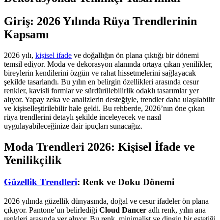
Giriş: 2026 Yılında Rüya Trendlerinin
Kapsamı
2026 yılı,
kişisel ifade
ve doğallığın ön plana çıktığı bir dönemi
temsil ediyor. Moda ve dekorasyon alanında ortaya çıkan yenilikler,
bireylerin kendilerini özgün ve rahat hissetmelerini sağlayacak
şekilde tasarlandı. Bu yılın en belirgin özellikleri arasında cesur
renkler, kavisli formlar ve sürdürülebilirlik odaklı tasarımlar yer
alıyor. Yapay zeka ve analizlerin desteğiyle, trendler daha ulaşılabilir
ve kişiselleştirilebilir hale geldi. Bu rehberde, 2026’nın öne çıkan
rüya trendlerini detaylı şekilde inceleyecek ve nasıl
uygulayabileceğinize dair ipuçları sunacağız.
Moda Trendleri 2026: Kişisel İfade ve
Yenilikçilik
Güzellik Trendleri
: Renk ve Doku Dönemi
2026 yılında güzellik dünyasında, doğal ve cesur ifadeler ön plana
çıkıyor. Pantone’un belirlediği
Cloud Dancer
adlı renk, yılın ana
renkleri arasında yer alıyor. Bu renk, minimalist ve dingin bir estetiği