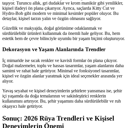
taşıyor. Turuncu allık, gri dudaklar ve krom manikür gibi yenilikler,
kişisel ifadeyi ön plana çıkarıyor. Ayrıca, saçlarda Kitty Cut ve
Hydro-Bob gibi modern ve minimal kesimler popüler oluyor. Bu
detaylar, kişisel tarzın yalın ve özgün olmasını sağlıyor.
Güzellik ve makyajda, doğal görünüme odaklanmak ve
sürdürülebilir ürünleri kullanmak da önemli hale geliyor. Bu, hem
estetik hem de çevre bilinciyle uyumlu bir yaşam biçimi oluşturuyor.
Dekorasyon ve Yaşam Alanlarında Trendler
İç mimaride ise sıcak renkler ve kavisli formlar ön plana çıkıyor.
Doğal malzemeler, toplu ve hassas tasarımlar, yaşam alanlarını daha
samimi ve rahat hale getiriyor. Minimal ve fonksiyonel tasarımlar,
kişisel ve özgün alanlar yaratmak için ideal seçenekler arasında yer
alıyor.
Yavaş seyahat ve kişisel deneyimlerin şehirlere yansıması ise, şehir
içi yaşamda da doğa temalarının ve sakinleştirici renklerin
kullanımını artırıyor. Bu, şehir yaşamını daha sürdürülebilir ve ruh
okşayıcı hale getiriyor.
Sonuç: 2026 Rüya Trendleri ve Kişisel
Deneyimlerin Önemi