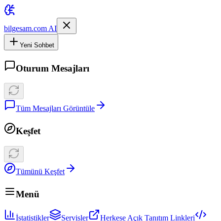
bilgesam.com AI
Yeni Sohbet
Oturum Mesajları
Tüm Mesajları Görüntüle
Keşfet
Tümünü Keşfet
Menü
İstatistikler
Servisler
Herkese Açık Tanıtım Linkleri