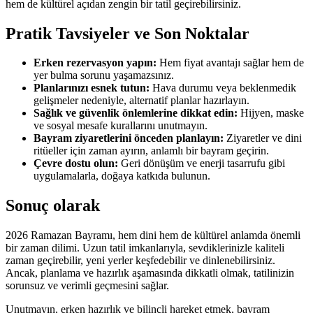
hem de kültürel açıdan zengin bir tatil geçirebilirsiniz.
Pratik Tavsiyeler ve Son Noktalar
Erken rezervasyon yapın:
Hem fiyat avantajı sağlar hem de
yer bulma sorunu yaşamazsınız.
Planlarınızı esnek tutun:
Hava durumu veya beklenmedik
gelişmeler nedeniyle, alternatif planlar hazırlayın.
Sağlık ve güvenlik önlemlerine dikkat edin:
Hijyen, maske
ve sosyal mesafe kurallarını unutmayın.
Bayram ziyaretlerini önceden planlayın:
Ziyaretler ve dini
ritüeller için zaman ayırın, anlamlı bir bayram geçirin.
Çevre dostu olun:
Geri dönüşüm ve enerji tasarrufu gibi
uygulamalarla, doğaya katkıda bulunun.
Sonuç olarak
2026 Ramazan Bayramı, hem dini hem de kültürel anlamda önemli
bir zaman dilimi. Uzun tatil imkanlarıyla, sevdiklerinizle kaliteli
zaman geçirebilir, yeni yerler keşfedebilir ve dinlenebilirsiniz.
Ancak, planlama ve hazırlık aşamasında dikkatli olmak, tatilinizin
sorunsuz ve verimli geçmesini sağlar.
Unutmayın, erken hazırlık ve bilinçli hareket etmek, bayram