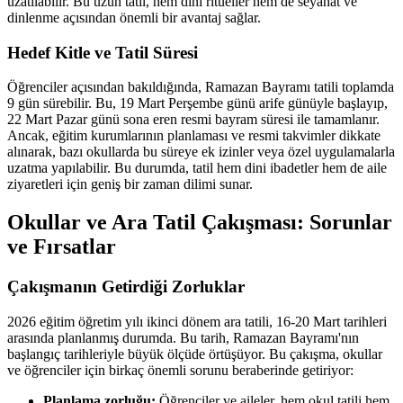
uzatılabilir. Bu uzun tatil, hem dini ritüeller hem de seyahat ve
dinlenme açısından önemli bir avantaj sağlar.
Hedef Kitle ve Tatil Süresi
Öğrenciler açısından bakıldığında, Ramazan Bayramı tatili toplamda
9 gün sürebilir. Bu, 19 Mart Perşembe günü arife günüyle başlayıp,
22 Mart Pazar günü sona eren resmi bayram süresi ile tamamlanır.
Ancak, eğitim kurumlarının planlaması ve resmi takvimler dikkate
alınarak, bazı okullarda bu süreye ek izinler veya özel uygulamalarla
uzatma yapılabilir. Bu durumda, tatil hem dini ibadetler hem de aile
ziyaretleri için geniş bir zaman dilimi sunar.
Okullar ve Ara Tatil Çakışması: Sorunlar
ve Fırsatlar
Çakışmanın Getirdiği Zorluklar
2026 eğitim öğretim yılı ikinci dönem ara tatili, 16-20 Mart tarihleri
arasında planlanmış durumda. Bu tarih, Ramazan Bayramı'nın
başlangıç tarihleriyle büyük ölçüde örtüşüyor. Bu çakışma, okullar
ve öğrenciler için birkaç önemli sorunu beraberinde getiriyor:
Planlama zorluğu:
Öğrenciler ve aileler, hem okul tatili hem