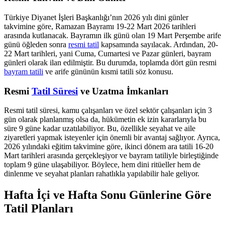
Türkiye Diyanet İşleri Başkanlığı’nın 2026 yılı dini günler
takvimine göre, Ramazan Bayramı 19-22 Mart 2026 tarihleri
arasında kutlanacak. Bayramın ilk günü olan 19 Mart Perşembe arife
günü öğleden sonra
resmi tatil
kapsamında sayılacak. Ardından, 20-
22 Mart tarihleri, yani Cuma, Cumartesi ve Pazar günleri, bayram
günleri olarak ilan edilmiştir. Bu durumda, toplamda dört gün resmi
bayram tatili
ve arife gününün kısmi tatili söz konusu.
Resmi
Tatil Süresi
ve Uzatma İmkanları
Resmi tatil süresi, kamu çalışanları ve özel sektör çalışanları için 3
gün olarak planlanmış olsa da, hükümetin ek izin kararlarıyla bu
süre 9 güne kadar uzatılabiliyor. Bu, özellikle seyahat ve aile
ziyaretleri yapmak isteyenler için önemli bir avantaj sağlıyor. Ayrıca,
2026 yılındaki eğitim takvimine göre, ikinci dönem ara tatili 16-20
Mart tarihleri arasında gerçekleşiyor ve bayram tatiliyle birleştiğinde
toplam 9 güne ulaşabiliyor. Böylece, hem dini ritüeller hem de
dinlenme ve seyahat planları rahatlıkla yapılabilir hale geliyor.
Hafta İçi ve Hafta Sonu Günlerine Göre
Tatil Planları