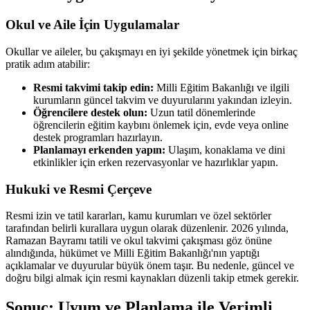
Okul ve Aile İçin Uygulamalar
Okullar ve aileler, bu çakışmayı en iyi şekilde yönetmek için birkaç
pratik adım atabilir:
Resmi takvimi takip edin:
Milli Eğitim Bakanlığı ve ilgili
kurumların güncel takvim ve duyurularını yakından izleyin.
Öğrencilere destek olun:
Uzun tatil dönemlerinde
öğrencilerin eğitim kaybını önlemek için, evde veya online
destek programları hazırlayın.
Planlamayı erkenden yapın:
Ulaşım, konaklama ve dini
etkinlikler için erken rezervasyonlar ve hazırlıklar yapın.
Hukuki ve Resmi Çerçeve
Resmi izin ve tatil kararları, kamu kurumları ve özel sektörler
tarafından belirli kurallara uygun olarak düzenlenir. 2026 yılında,
Ramazan Bayramı tatili ve okul takvimi çakışması göz önüne
alındığında, hükümet ve Milli Eğitim Bakanlığı'nın yaptığı
açıklamalar ve duyurular büyük önem taşır. Bu nedenle, güncel ve
doğru bilgi almak için resmi kaynakları düzenli takip etmek gerekir.
Sonuç: Uyum ve Planlama ile Verimli