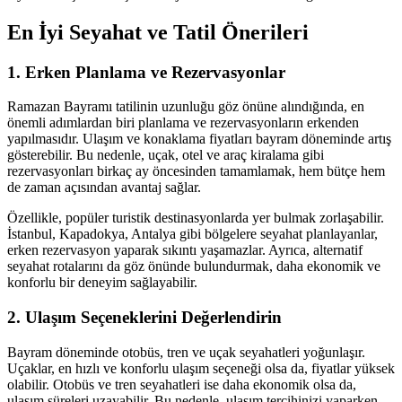
En İyi Seyahat ve Tatil Önerileri
1. Erken Planlama ve Rezervasyonlar
Ramazan Bayramı tatilinin uzunluğu göz önüne alındığında, en
önemli adımlardan biri planlama ve rezervasyonların erkenden
yapılmasıdır. Ulaşım ve konaklama fiyatları bayram döneminde artış
gösterebilir. Bu nedenle, uçak, otel ve araç kiralama gibi
rezervasyonları birkaç ay öncesinden tamamlamak, hem bütçe hem
de zaman açısından avantaj sağlar.
Özellikle, popüler turistik destinasyonlarda yer bulmak zorlaşabilir.
İstanbul, Kapadokya, Antalya gibi bölgelere seyahat planlayanlar,
erken rezervasyon yaparak sıkıntı yaşamazlar. Ayrıca, alternatif
seyahat rotalarını da göz önünde bulundurmak, daha ekonomik ve
konforlu bir deneyim sağlayabilir.
2. Ulaşım Seçeneklerini Değerlendirin
Bayram döneminde otobüs, tren ve uçak seyahatleri yoğunlaşır.
Uçaklar, en hızlı ve konforlu ulaşım seçeneği olsa da, fiyatlar yüksek
olabilir. Otobüs ve tren seyahatleri ise daha ekonomik olsa da,
ulaşım süreleri uzayabilir. Bu nedenle, ulaşım tercihinizi yaparken,