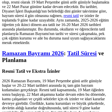
olup, resmi olarak 19 Mart Perşembe günü arife günüyle başlamakta
ve 22 Mart Pazar gününe kadar devam edecektir. Bu tarihler,
Diyanet İşleri Başkanlığı'nın belirlediği dini günler takvimine göre,
bayram süresi 4 gün olmasına rağmen,
resmi tatil
ve izinler ile
toplamda 9 güne kadar uzayabilir. Aynı zamanda, 2025-2026 eğitim
öğretim yılı ikinci dönem ara tatili ise 16-20 Mart 2026 tarihleri
arasında planlanmıştır. Bu durumda, okulların ve öğrencilerin tatil
planlarıyla Ramazan Bayramı'nın tarihi ve süresi çakışmakta, pek
çok eğitim kurumu ve aile bu duruma nasıl uyum sağlayacaklarını
merak etmektedir.
Ramazan Bayramı 2026
:
Tatil Süresi
ve
Planlama
Resmi Tatil ve Ekstra İzinler
2026 Ramazan Bayramı, 19 Mart Perşembe günü arife günüyle
başlar ve 20-22 Mart tarihleri arasında üç tam gün bayram
kutlamaları gerçekleşir. Resmi tatil kapsamında, 19 Mart öğleden
sonra başlayıp, 22 Mart akşamına kadar devam eden bu dönemde,
kamu çalışanları ve çeşitli sektörler için ek izinler ve idari kararlar
devreye girebilir. Özellikle, kamu kurumları ve büyük şirketlerde,
devletin aldığı kararlar doğrultusunda, tatil süresi 9 güne kadar