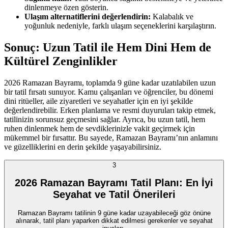
dinlenmeye özen gösterin.
Ulaşım alternatiflerini değerlendirin:
Kalabalık ve
yoğunluk nedeniyle, farklı ulaşım seçeneklerini karşılaştırın.
Sonuç: Uzun Tatil ile Hem Dini Hem de
Kültürel Zenginlikler
2026 Ramazan Bayramı, toplamda 9 güne kadar uzatılabilen uzun
bir tatil fırsatı sunuyor. Kamu çalışanları ve öğrenciler, bu dönemi
dini ritüeller, aile ziyaretleri ve seyahatler için en iyi şekilde
değerlendirebilir. Erken planlama ve resmi duyuruları takip etmek,
tatilinizin sorunsuz geçmesini sağlar. Ayrıca, bu uzun tatil, hem
ruhen dinlenmek hem de sevdiklerinizle vakit geçirmek için
mükemmel bir fırsattır. Bu sayede, Ramazan Bayramı’nın anlamını
ve güzelliklerini en derin şekilde yaşayabilirsiniz.
3
2026 Ramazan Bayramı Tatil Planı: En İyi
Seyahat ve Tatil Önerileri
Ramazan Bayramı tatilinin 9 güne kadar uzayabileceği göz önüne
alınarak, tatil planı yaparken dikkat edilmesi gerekenler ve seyahat