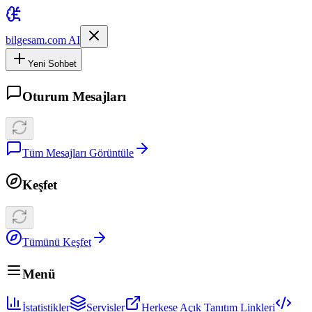
bilgesam.com AI
Yeni Sohbet
Oturum Mesajları
Tüm Mesajları Görüntüle
Keşfet
Tümünü Keşfet
Menü
İstatistikler
Servisler
Herkese Açık Tanıtım Linkleri