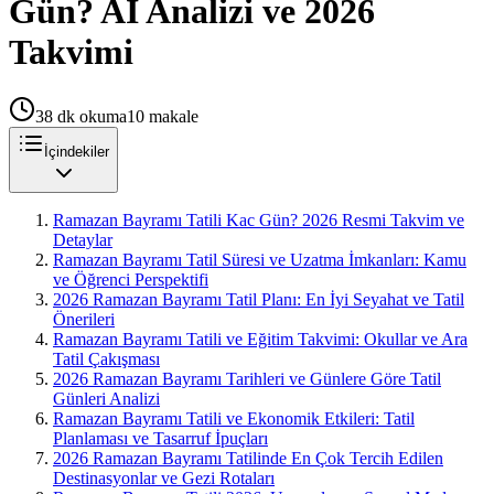
Gün? AI Analizi ve 2026
Takvimi
38
dk okuma
10
makale
İçindekiler
Ramazan Bayramı Tatili Kac Gün? 2026 Resmi Takvim ve
Detaylar
Ramazan Bayramı Tatil Süresi ve Uzatma İmkanları: Kamu
ve Öğrenci Perspektifi
2026 Ramazan Bayramı Tatil Planı: En İyi Seyahat ve Tatil
Önerileri
Ramazan Bayramı Tatili ve Eğitim Takvimi: Okullar ve Ara
Tatil Çakışması
2026 Ramazan Bayramı Tarihleri ve Günlere Göre Tatil
Günleri Analizi
Ramazan Bayramı Tatili ve Ekonomik Etkileri: Tatil
Planlaması ve Tasarruf İpuçları
2026 Ramazan Bayramı Tatilinde En Çok Tercih Edilen
Destinasyonlar ve Gezi Rotaları