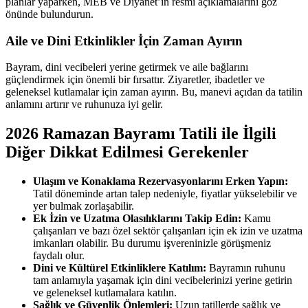
planlar yaparken, MEB ve Diyanet’in resmi açıklamalarını göz
önünde bulundurun.
Aile ve Dini Etkinlikler İçin Zaman Ayırın
Bayram, dini vecibeleri yerine getirmek ve aile bağlarını
güçlendirmek için önemli bir fırsattır. Ziyaretler, ibadetler ve
geleneksel kutlamalar için zaman ayırın. Bu, manevi açıdan da tatilin
anlamını artırır ve ruhunuza iyi gelir.
2026 Ramazan Bayramı Tatili ile İlgili
Diğer Dikkat Edilmesi Gerekenler
Ulaşım ve Konaklama Rezervasyonlarını Erken Yapın:
Tatil döneminde artan talep nedeniyle, fiyatlar yükselebilir ve
yer bulmak zorlaşabilir.
Ek İzin ve Uzatma Olasılıklarını Takip Edin:
Kamu
çalışanları ve bazı özel sektör çalışanları için ek izin ve uzatma
imkanları olabilir. Bu durumu işvereninizle görüşmeniz
faydalı olur.
Dini ve Kültürel Etkinliklere Katılım:
Bayramın ruhunu
tam anlamıyla yaşamak için dini vecibelerinizi yerine getirin
ve geleneksel kutlamalara katılın.
Sağlık ve Güvenlik Önlemleri:
Uzun tatillerde sağlık ve