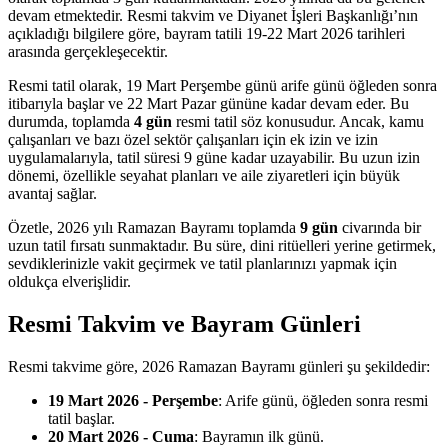
devam etmektedir. Resmi takvim ve Diyanet İşleri Başkanlığı’nın
açıkladığı bilgilere göre, bayram tatili 19-22 Mart 2026 tarihleri
arasında gerçekleşecektir.
Resmi tatil olarak, 19 Mart Perşembe günü arife günü öğleden sonra
itibarıyla başlar ve 22 Mart Pazar gününe kadar devam eder. Bu
durumda, toplamda
4 gün
resmi tatil söz konusudur. Ancak, kamu
çalışanları ve bazı özel sektör çalışanları için ek izin ve izin
uygulamalarıyla, tatil süresi 9 güne kadar uzayabilir. Bu uzun izin
dönemi, özellikle seyahat planları ve aile ziyaretleri için büyük
avantaj sağlar.
Özetle, 2026 yılı Ramazan Bayramı toplamda
9 gün
civarında bir
uzun tatil fırsatı sunmaktadır. Bu süre, dini ritüelleri yerine getirmek,
sevdiklerinizle vakit geçirmek ve tatil planlarınızı yapmak için
oldukça elverişlidir.
Resmi Takvim ve Bayram Günleri
Resmi takvime göre, 2026 Ramazan Bayramı günleri şu şekildedir:
19 Mart 2026 - Perşembe
: Arife günü, öğleden sonra resmi
tatil başlar.
20 Mart 2026 - Cuma
: Bayramın ilk günü.