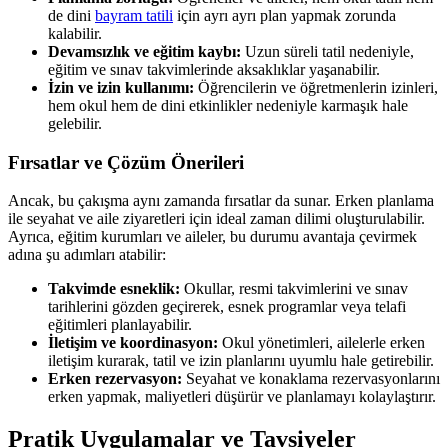
de dini
bayram tatili
için ayrı ayrı plan yapmak zorunda
kalabilir.
Devamsızlık ve eğitim kaybı:
Uzun süreli tatil nedeniyle,
eğitim ve sınav takvimlerinde aksaklıklar yaşanabilir.
İzin ve izin kullanımı:
Öğrencilerin ve öğretmenlerin izinleri,
hem okul hem de dini etkinlikler nedeniyle karmaşık hale
gelebilir.
Fırsatlar ve Çözüm Önerileri
Ancak, bu çakışma aynı zamanda fırsatlar da sunar. Erken planlama
ile seyahat ve aile ziyaretleri için ideal zaman dilimi oluşturulabilir.
Ayrıca, eğitim kurumları ve aileler, bu durumu avantaja çevirmek
adına şu adımları atabilir:
Takvimde esneklik:
Okullar, resmi takvimlerini ve sınav
tarihlerini gözden geçirerek, esnek programlar veya telafi
eğitimleri planlayabilir.
İletişim ve koordinasyon:
Okul yönetimleri, ailelerle erken
iletişim kurarak, tatil ve izin planlarını uyumlu hale getirebilir.
Erken rezervasyon:
Seyahat ve konaklama rezervasyonlarını
erken yapmak, maliyetleri düşürür ve planlamayı kolaylaştırır.
Pratik Uygulamalar ve Tavsiyeler