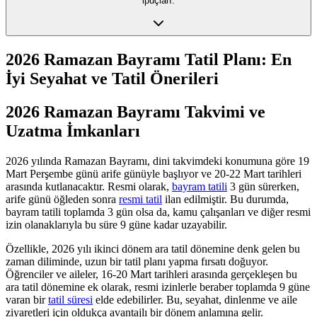
ipuçları.
2026 Ramazan Bayramı Tatil Planı: En
İyi Seyahat ve Tatil Önerileri
2026 Ramazan Bayramı Takvimi ve
Uzatma İmkanları
2026 yılında Ramazan Bayramı, dini takvimdeki konumuna göre 19
Mart Perşembe günü arife günüyle başlıyor ve 20-22 Mart tarihleri
arasında kutlanacaktır. Resmi olarak,
bayram tatili
3 gün sürerken,
arife günü öğleden sonra
resmi tatil
ilan edilmiştir. Bu durumda,
bayram tatili toplamda 3 gün olsa da, kamu çalışanları ve diğer resmi
izin olanaklarıyla bu süre 9 güne kadar uzayabilir.
Özellikle, 2026 yılı ikinci dönem ara tatil dönemine denk gelen bu
zaman diliminde, uzun bir tatil planı yapma fırsatı doğuyor.
Öğrenciler ve aileler, 16-20 Mart tarihleri arasında gerçekleşen bu
ara tatil dönemine ek olarak, resmi izinlerle beraber toplamda 9 güne
varan bir
tatil süresi
elde edebilirler. Bu, seyahat, dinlenme ve aile
ziyaretleri için oldukça avantajlı bir dönem anlamına gelir.