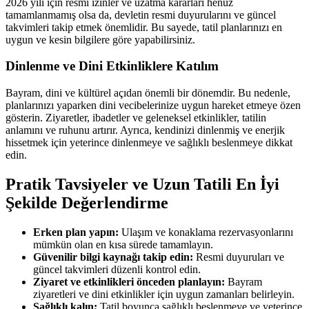
2026 yılı için resmi izinler ve uzatma kararları henüz
tamamlanmamış olsa da, devletin resmi duyurularını ve güncel
takvimleri takip etmek önemlidir. Bu sayede, tatil planlarınızı en
uygun ve kesin bilgilere göre yapabilirsiniz.
Dinlenme ve Dini Etkinliklere Katılım
Bayram, dini ve kültürel açıdan önemli bir dönemdir. Bu nedenle,
planlarınızı yaparken dini vecibelerinize uygun hareket etmeye özen
gösterin. Ziyaretler, ibadetler ve geleneksel etkinlikler, tatilin
anlamını ve ruhunu artırır. Ayrıca, kendinizi dinlenmiş ve enerjik
hissetmek için yeterince dinlenmeye ve sağlıklı beslenmeye dikkat
edin.
Pratik Tavsiyeler ve Uzun Tatili En İyi
Şekilde Değerlendirme
Erken plan yapın:
Ulaşım ve konaklama rezervasyonlarını
mümkün olan en kısa sürede tamamlayın.
Güvenilir bilgi kaynağı takip edin:
Resmi duyuruları ve
güncel takvimleri düzenli kontrol edin.
Ziyaret ve etkinlikleri önceden planlayın:
Bayram
ziyaretleri ve dini etkinlikler için uygun zamanları belirleyin.
Sağlıklı kalın:
Tatil boyunca sağlıklı beslenmeye ve yeterince