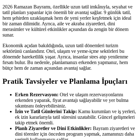
2026 Ramazan Bayramı, özellikle uzun tatil imkânıyla, seyahat ve
tatil planları yapanlar için önemli bir avantaj sağlar. 9 günlük tatil,
hem şehirden uzaklaşmak hem de yeni yerler keşfetmek için ideal
bir zaman dilimidir. Ayrıca, aile ve akraba ziyaretleri, dini
merasimler ve kültürel etkinlikler açısından da zengin bir dönem
sunar.
Ekonomik açıdan bakıldığında, uzun tatil dönemleri turizm
sektörünü canlandırır. Otel, ulaşım ve yeme-içme sektörleri bu
dönemde hareketlilik yaşar. Ayrıca, insanlar stres atıp yenilenme
fırsatı bulur. Bu nedenle, planlamanızı erkenden yapmanız, hem
bütçe hem de zaman açısından avantaj sağlar.
Pratik Tavsiyeler ve Planlama İpuçları
Erken Rezervasyon:
Otel ve ulaşım rezervasyonlarını
erkenden yaparak, fiyat avantajı sağlayabilir ve yer bulma
sıkıntısını önleyebilirsiniz.
İzin ve Tatil Günlerini Takip:
Kamu kurumları ve iş yerleri,
ek izin kararlarıyla tatil süresini uzatabilir. Güncel gelişmeleri
takip etmek önemli.
Planlı Ziyaretler ve Dini Etkinlikler:
Bayram ziyaretleri ve
dini törenler için önceden program yapmak, zamanınızı daha
verimli kullanmanızı sağlar.