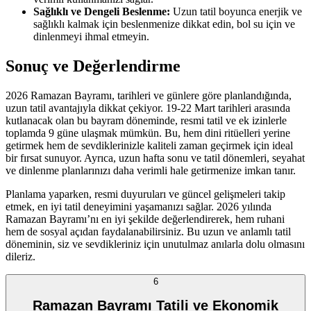
Sağlıklı ve Dengeli Beslenme:
Uzun tatil boyunca enerjik ve
sağlıklı kalmak için beslenmenize dikkat edin, bol su için ve
dinlenmeyi ihmal etmeyin.
Sonuç ve Değerlendirme
2026 Ramazan Bayramı, tarihleri ve günlere göre planlandığında,
uzun tatil avantajıyla dikkat çekiyor. 19-22 Mart tarihleri arasında
kutlanacak olan bu bayram döneminde, resmi tatil ve ek izinlerle
toplamda 9 güne ulaşmak mümkün. Bu, hem dini ritüelleri yerine
getirmek hem de sevdiklerinizle kaliteli zaman geçirmek için ideal
bir fırsat sunuyor. Ayrıca, uzun hafta sonu ve tatil dönemleri, seyahat
ve dinlenme planlarınızı daha verimli hale getirmenize imkan tanır.
Planlama yaparken, resmi duyuruları ve güncel gelişmeleri takip
etmek, en iyi tatil deneyimini yaşamanızı sağlar. 2026 yılında
Ramazan Bayramı’nı en iyi şekilde değerlendirerek, hem ruhani
hem de sosyal açıdan faydalanabilirsiniz. Bu uzun ve anlamlı tatil
döneminin, siz ve sevdikleriniz için unutulmaz anılarla dolu olmasını
dileriz.
6
Ramazan Bayramı Tatili ve Ekonomik