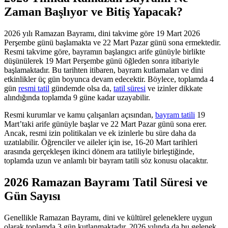
Zaman Başlıyor ve Bitiş Yapacak?
2026 yılı Ramazan Bayramı, dini takvime göre 19 Mart 2026
Perşembe günü başlamakta ve 22 Mart Pazar günü sona ermektedir.
Resmi takvime göre, bayramın başlangıcı arife günüyle birlikte
düşünülerek 19 Mart Perşembe günü öğleden sonra itibariyle
başlamaktadır. Bu tarihten itibaren, bayram kutlamaları ve dini
etkinlikler üç gün boyunca devam edecektir. Böylece, toplamda 4
gün
resmi tatil
gündemde olsa da,
tatil süresi
ve izinler dikkate
alındığında toplamda 9 güne kadar uzayabilir.
Resmi kurumlar ve kamu çalışanları açısından,
bayram tatili
19
Mart’taki arife günüyle başlar ve 22 Mart Pazar günü sona erer.
Ancak, resmi izin politikaları ve ek izinlerle bu süre daha da
uzatılabilir. Öğrenciler ve aileler için ise, 16-20 Mart tarihleri
arasında gerçekleşen ikinci dönem ara tatiliyle birleştiğinde,
toplamda uzun ve anlamlı bir bayram tatili söz konusu olacaktır.
2026 Ramazan Bayramı Tatil Süresi ve
Gün Sayısı
Genellikle Ramazan Bayramı, dini ve kültürel geleneklere uygun
olarak toplamda 3 gün kutlanmaktadır. 2026 yılında da bu gelenek