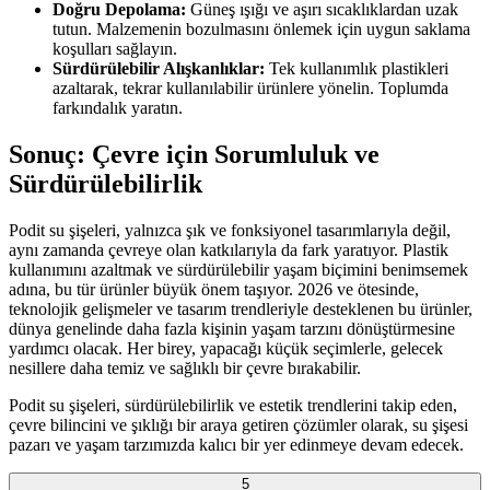
Doğru Depolama:
Güneş ışığı ve aşırı sıcaklıklardan uzak
tutun. Malzemenin bozulmasını önlemek için uygun saklama
koşulları sağlayın.
Sürdürülebilir Alışkanlıklar:
Tek kullanımlık plastikleri
azaltarak, tekrar kullanılabilir ürünlere yönelin. Toplumda
farkındalık yaratın.
Sonuç: Çevre için Sorumluluk ve
Sürdürülebilirlik
Podit su şişeleri, yalnızca şık ve fonksiyonel tasarımlarıyla değil,
aynı zamanda çevreye olan katkılarıyla da fark yaratıyor. Plastik
kullanımını azaltmak ve sürdürülebilir yaşam biçimini benimsemek
adına, bu tür ürünler büyük önem taşıyor. 2026 ve ötesinde,
teknolojik gelişmeler ve tasarım trendleriyle desteklenen bu ürünler,
dünya genelinde daha fazla kişinin yaşam tarzını dönüştürmesine
yardımcı olacak. Her birey, yapacağı küçük seçimlerle, gelecek
nesillere daha temiz ve sağlıklı bir çevre bırakabilir.
Podit su şişeleri, sürdürülebilirlik ve estetik trendlerini takip eden,
çevre bilincini ve şıklığı bir araya getiren çözümler olarak, su şişesi
pazarı ve yaşam tarzımızda kalıcı bir yer edinmeye devam edecek.
5