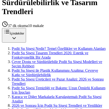
Sürdürülebilirlik ve Tasarım
Trendleri
37
dk okuma
10
makale
İçindekiler
Podit Su Şişesi Nedir? Temel Özellikler ve Kullanım Alanları
Podit Su Şişesi Tasarım Trendleri 2026: Estetik ve
Fonksiyonellik Bir Arada
Çevre Dostu ve Sürdürülebilir Podit Su Şişesi Modelleri ve
Seçim Rehberi
Podit Su Şişesi ile Plastik Kullanımını Azaltma: Çevreye
Katkı ve Sürdürülebilirlik
Podit Su Şişesi Üreticileri ve Pazar Analizi: 2026 ve Sonrası
Trendleri
Podit Su Şişesi Temizliği ve Bakımı: Uzun Ömürlü Kullanım
İçin İpuçları
Karaca ve Diğer Markalarla Karşılaştırmalı Podit Su Şişesi
Analizi
2026 ve Sonrası İçin Podit Su Şişesi Trendleri ve Yenilikler