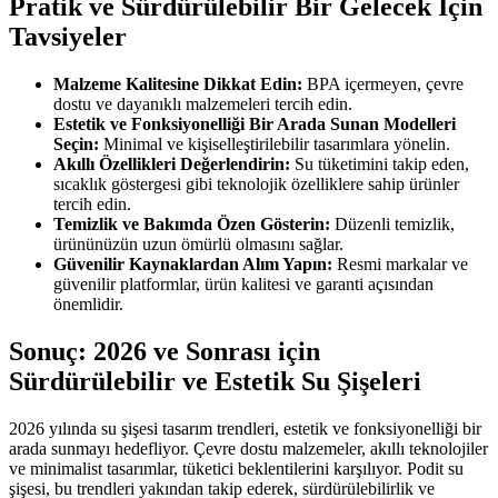
Pratik ve Sürdürülebilir Bir Gelecek İçin
Tavsiyeler
Malzeme Kalitesine Dikkat Edin:
BPA içermeyen, çevre
dostu ve dayanıklı malzemeleri tercih edin.
Estetik ve Fonksiyonelliği Bir Arada Sunan Modelleri
Seçin:
Minimal ve kişiselleştirilebilir tasarımlara yönelin.
Akıllı Özellikleri Değerlendirin:
Su tüketimini takip eden,
sıcaklık göstergesi gibi teknolojik özelliklere sahip ürünler
tercih edin.
Temizlik ve Bakımda Özen Gösterin:
Düzenli temizlik,
ürününüzün uzun ömürlü olmasını sağlar.
Güvenilir Kaynaklardan Alım Yapın:
Resmi markalar ve
güvenilir platformlar, ürün kalitesi ve garanti açısından
önemlidir.
Sonuç: 2026 ve Sonrası için
Sürdürülebilir ve Estetik Su Şişeleri
2026 yılında su şişesi tasarım trendleri, estetik ve fonksiyonelliği bir
arada sunmayı hedefliyor. Çevre dostu malzemeler, akıllı teknolojiler
ve minimalist tasarımlar, tüketici beklentilerini karşılıyor. Podit su
şişesi, bu trendleri yakından takip ederek, sürdürülebilirlik ve