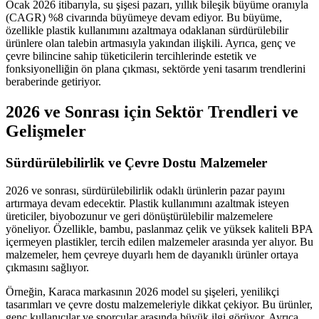
Ocak 2026 itibarıyla, su şişesi pazarı, yıllık bileşik büyüme oranıyla
(CAGR) %8 civarında büyümeye devam ediyor. Bu büyüme,
özellikle plastik kullanımını azaltmaya odaklanan sürdürülebilir
ürünlere olan talebin artmasıyla yakından ilişkili. Ayrıca, genç ve
çevre bilincine sahip tüketicilerin tercihlerinde estetik ve
fonksiyonelliğin ön plana çıkması, sektörde yeni tasarım trendlerini
beraberinde getiriyor.
2026 ve Sonrası için Sektör Trendleri ve
Gelişmeler
Sürdürülebilirlik ve Çevre Dostu Malzemeler
2026 ve sonrası, sürdürülebilirlik odaklı ürünlerin pazar payını
artırmaya devam edecektir. Plastik kullanımını azaltmak isteyen
üreticiler, biyobozunur ve geri dönüştürülebilir malzemelere
yöneliyor. Özellikle, bambu, paslanmaz çelik ve yüksek kaliteli BPA
içermeyen plastikler, tercih edilen malzemeler arasında yer alıyor. Bu
malzemeler, hem çevreye duyarlı hem de dayanıklı ürünler ortaya
çıkmasını sağlıyor.
Örneğin, Karaca markasının 2026 model su şişeleri, yenilikçi
tasarımları ve çevre dostu malzemeleriyle dikkat çekiyor. Bu ürünler,
genç kullanıcılar ve sporcular arasında büyük ilgi görüyor. Ayrıca,