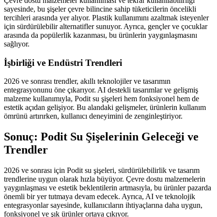
Çevre dostu malzemeler kullanılması ve tekrar kullanılabilirliği
sayesinde, bu şişeler çevre bilincine sahip tüketicilerin öncelikli
tercihleri arasında yer alıyor. Plastik kullanımını azaltmak isteyenler
için sürdürülebilir alternatifler sunuyor. Ayrıca, gençler ve çocuklar
arasında da popülerlik kazanması, bu ürünlerin yaygınlaşmasını
sağlıyor.
İşbirliği ve Endüstri Trendleri
2026 ve sonrası trendler, akıllı teknolojiler ve tasarımın
entegrasyonunu öne çıkarıyor. AI destekli tasarımlar ve gelişmiş
malzeme kullanımıyla, Podit su şişeleri hem fonksiyonel hem de
estetik açıdan gelişiyor. Bu alandaki gelişmeler, ürünlerin kullanım
ömrünü artırırken, kullanıcı deneyimini de zenginleştiriyor.
Sonuç: Podit Su Şişelerinin Geleceği ve
Trendler
2026 ve sonrası için Podit su şişeleri, sürdürülebilirlik ve tasarım
trendlerine uygun olarak hızla büyüyor. Çevre dostu malzemelerin
yaygınlaşması ve estetik beklentilerin artmasıyla, bu ürünler pazarda
önemli bir yer tutmaya devam edecek. Ayrıca, AI ve teknolojik
entegrasyonlar sayesinde, kullanıcıların ihtiyaçlarına daha uygun,
fonksiyonel ve şık ürünler ortaya çıkıyor.