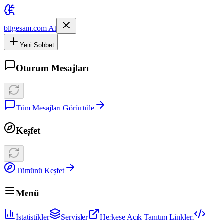
bilgesam.com AI
Yeni Sohbet
Oturum Mesajları
Tüm Mesajları Görüntüle
Keşfet
Tümünü Keşfet
Menü
İstatistikler
Servisler
Herkese Açık Tanıtım Linkleri