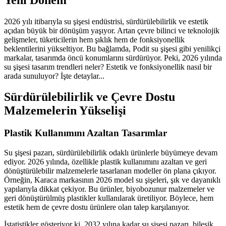
2026 yılı itibarıyla su şişesi endüstrisi, sürdürülebilirlik ve estetik
açıdan büyük bir dönüşüm yaşıyor. Artan çevre bilinci ve teknolojik
gelişmeler, tüketicilerin hem şıklık hem de fonksiyonellik
beklentilerini yükseltiyor. Bu bağlamda, Podit su şişesi gibi yenilikçi
markalar, tasarımda öncü konumlarını sürdürüyor. Peki, 2026 yılında
su şişesi tasarım trendleri neler? Estetik ve fonksiyonellik nasıl bir
arada sunuluyor? İşte detaylar...
Sürdürülebilirlik ve Çevre Dostu
Malzemelerin Yükselişi
Plastik Kullanımını Azaltan Tasarımlar
Su şişesi pazarı, sürdürülebilirlik odaklı ürünlerle büyümeye devam
ediyor. 2026 yılında, özellikle plastik kullanımını azaltan ve geri
dönüştürülebilir malzemelerle tasarlanan modeller ön plana çıkıyor.
Örneğin, Karaca markasının 2026 model su şişeleri, şık ve dayanıklı
yapılarıyla dikkat çekiyor. Bu ürünler, biyobozunur malzemeler ve
geri dönüştürülmüş plastikler kullanılarak üretiliyor. Böylece, hem
estetik hem de çevre dostu ürünlere olan talep karşılanıyor.
İstatistikler gösteriyor ki, 2032 yılına kadar su şişesi pazarı, bileşik