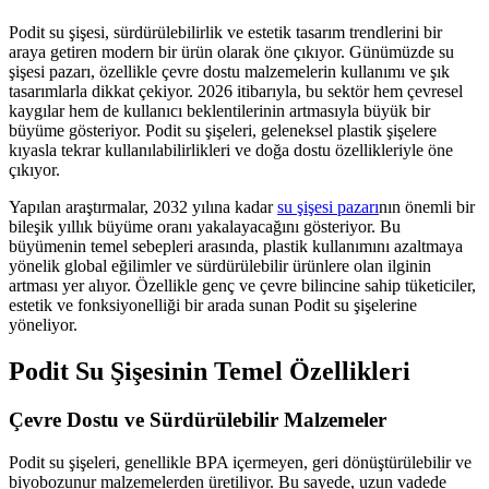
Podit su şişesi, sürdürülebilirlik ve estetik tasarım trendlerini bir
araya getiren modern bir ürün olarak öne çıkıyor. Günümüzde su
şişesi pazarı, özellikle çevre dostu malzemelerin kullanımı ve şık
tasarımlarla dikkat çekiyor. 2026 itibarıyla, bu sektör hem çevresel
kaygılar hem de kullanıcı beklentilerinin artmasıyla büyük bir
büyüme gösteriyor. Podit su şişeleri, geleneksel plastik şişelere
kıyasla tekrar kullanılabilirlikleri ve doğa dostu özellikleriyle öne
çıkıyor.
Yapılan araştırmalar, 2032 yılına kadar
su şişesi pazarı
nın önemli bir
bileşik yıllık büyüme oranı yakalayacağını gösteriyor. Bu
büyümenin temel sebepleri arasında, plastik kullanımını azaltmaya
yönelik global eğilimler ve sürdürülebilir ürünlere olan ilginin
artması yer alıyor. Özellikle genç ve çevre bilincine sahip tüketiciler,
estetik ve fonksiyonelliği bir arada sunan Podit su şişelerine
yöneliyor.
Podit Su Şişesinin Temel Özellikleri
Çevre Dostu ve Sürdürülebilir Malzemeler
Podit su şişeleri, genellikle BPA içermeyen, geri dönüştürülebilir ve
biyobozunur malzemelerden üretiliyor. Bu sayede, uzun vadede