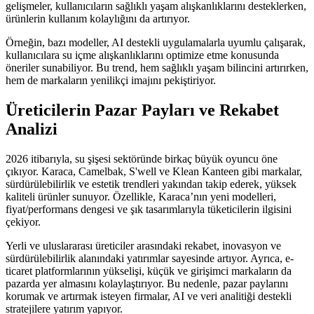
gelişmeler, kullanıcıların sağlıklı yaşam alışkanlıklarını desteklerken,
ürünlerin kullanım kolaylığını da artırıyor.
Örneğin, bazı modeller, AI destekli uygulamalarla uyumlu çalışarak,
kullanıcılara su içme alışkanlıklarını optimize etme konusunda
öneriler sunabiliyor. Bu trend, hem sağlıklı yaşam bilincini artırırken,
hem de markaların yenilikçi imajını pekiştiriyor.
Üreticilerin Pazar Payları ve Rekabet
Analizi
2026 itibarıyla, su şişesi sektöründe birkaç büyük oyuncu öne
çıkıyor. Karaca, Camelbak, S'well ve Klean Kanteen gibi markalar,
sürdürülebilirlik ve estetik trendleri yakından takip ederek, yüksek
kaliteli ürünler sunuyor. Özellikle, Karaca’nın yeni modelleri,
fiyat/performans dengesi ve şık tasarımlarıyla tüketicilerin ilgisini
çekiyor.
Yerli ve uluslararası üreticiler arasındaki rekabet, inovasyon ve
sürdürülebilirlik alanındaki yatırımlar sayesinde artıyor. Ayrıca, e-
ticaret platformlarının yükselişi, küçük ve girişimci markaların da
pazarda yer almasını kolaylaştırıyor. Bu nedenle, pazar paylarını
korumak ve artırmak isteyen firmalar, AI ve veri analitiği destekli
stratejilere yatırım yapıyor.