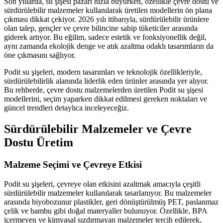
Son yıllarda, su şişesi pazarı hızla büyürken, özellikle çevre dostu ve
sürdürülebilir malzemeler kullanılarak üretilen modellerin ön plana
çıkması dikkat çekiyor. 2026 yılı itibarıyla, sürdürülebilir ürünlere
olan talep, gençler ve çevre bilincine sahip tüketiciler arasında
giderek artıyor. Bu eğilim, sadece estetik ve fonksiyonellik değil,
aynı zamanda ekolojik denge ve atık azaltma odaklı tasarımların da
öne çıkmasını sağlıyor.
Podit su şişeleri, modern tasarımları ve teknolojik özellikleriyle,
sürdürülebilirlik alanında liderlik eden ürünler arasında yer alıyor.
Bu rehberde, çevre dostu malzemelerden üretilen Podit su şişesi
modellerini, seçim yaparken dikkat edilmesi gereken noktaları ve
güncel trendleri detaylıca inceleyeceğiz.
Sürdürülebilir Malzemeler ve Çevre
Dostu Üretim
Malzeme Seçimi ve Çevreye Etkisi
Podit su şişeleri, çevreye olan etkisini azaltmak amacıyla çeşitli
sürdürülebilir malzemeler kullanılarak tasarlanıyor. Bu malzemeler
arasında biyobozunur plastikler, geri dönüştürülmüş PET, paslanmaz
çelik ve bambu gibi doğal materyaller bulunuyor. Özellikle, BPA
içermeyen ve kimyasal sızdırmayan malzemeler tercih edilerek,