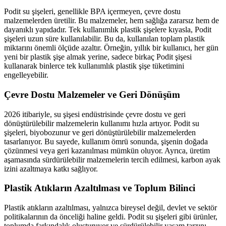
Podit su şişeleri, genellikle BPA içermeyen, çevre dostu
malzemelerden üretilir. Bu malzemeler, hem sağlığa zararsız hem de
dayanıklı yapıdadır. Tek kullanımlık plastik şişelere kıyasla, Podit
şişeleri uzun süre kullanılabilir. Bu da, kullanılan toplam plastik
miktarını önemli ölçüde azaltır. Örneğin, yıllık bir kullanıcı, her gün
yeni bir plastik şişe almak yerine, sadece birkaç Podit şişesi
kullanarak binlerce tek kullanımlık plastik şişe tüketimini
engelleyebilir.
Çevre Dostu Malzemeler ve Geri Dönüşüm
2026 itibariyle, su şişesi endüstrisinde çevre dostu ve geri
dönüştürülebilir malzemelerin kullanımı hızla artıyor. Podit su
şişeleri, biyobozunur ve geri dönüştürülebilir malzemelerden
tasarlanıyor. Bu sayede, kullanım ömrü sonunda, şişenin doğada
çözünmesi veya geri kazanılması mümkün oluyor. Ayrıca, üretim
aşamasında sürdürülebilir malzemelerin tercih edilmesi, karbon ayak
izini azaltmaya katkı sağlıyor.
Plastik Atıkların Azaltılması ve Toplum Bilinci
Plastik atıkların azaltılması, yalnızca bireysel değil, devlet ve sektör
politikalarının da önceliği haline geldi. Podit su şişeleri gibi ürünler,
toplumda farkındalık oluşturuyor ve sürdürülebilir yaşam tarzını