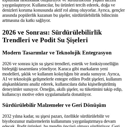
yaygınlaştırıyor. Kullanıcılar, bu ürünleri tercih ederek, doğa ve
denizleri koruma konusunda aktif rol almış oluyorlar. Ayrıca, gençler
arasında popülerlik kazanan bu şişeler, sürdürülebilirlik bilincinin
artmasına da katkı sağlıyor.
2026 ve Sonrası: Sürdürülebilirlik
Trendleri ve Podit Su Şişeleri
Modern Tasarımlar ve Teknolojik Entegrasyon
2026 ve sonrası için su şişesi trendleri, estetik ve fonksiyonelliğin
birleştiği tasarımlara yöneliyor. Karaca gibi markaların yeni
modelleri, şıklık ve kullanım kolaylığını bir arada sunuyor. Ayrıca,
AI ve teknolojik gelişmelerle entegre edilen Podit şişeleri, kullanım
alışkanlıklarını analiz ederek, kullanıcılara daha kişiselleştirilmiş
deneyimler sunuyor. Örneğin, akıllı şişeler, su tüketimini takip edip,
kullanıcıyı motive eden uygulamalarla donatılıyor.
Sürdürülebilir Malzemeler ve Geri Dönüşüm
2032 yılına kadar, su şişesi pazarı, özellikle sürdürülebilir ve
biyobozunur malzemelerin kullanımını yaygınlaştırmaya devam
edecek. Podit ürünleri, bu trendin öncüsü olmayı sürdürüyor. Geri