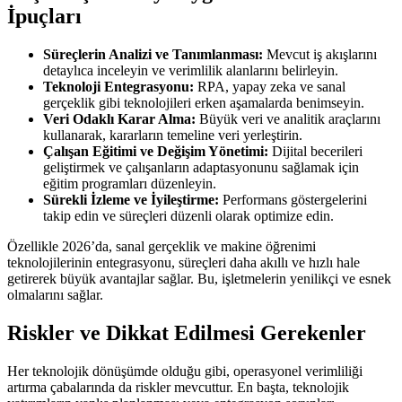
İpuçları
Süreçlerin Analizi ve Tanımlanması:
Mevcut iş akışlarını
detaylıca inceleyin ve verimlilik alanlarını belirleyin.
Teknoloji Entegrasyonu:
RPA, yapay zeka ve sanal
gerçeklik gibi teknolojileri erken aşamalarda benimseyin.
Veri Odaklı Karar Alma:
Büyük veri ve analitik araçlarını
kullanarak, kararların temeline veri yerleştirin.
Çalışan Eğitimi ve Değişim Yönetimi:
Dijital becerileri
geliştirmek ve çalışanların adaptasyonunu sağlamak için
eğitim programları düzenleyin.
Sürekli İzleme ve İyileştirme:
Performans göstergelerini
takip edin ve süreçleri düzenli olarak optimize edin.
Özellikle 2026’da, sanal gerçeklik ve makine öğrenimi
teknolojilerinin entegrasyonu, süreçleri daha akıllı ve hızlı hale
getirerek büyük avantajlar sağlar. Bu, işletmelerin yenilikçi ve esnek
olmalarını sağlar.
Riskler ve Dikkat Edilmesi Gerekenler
Her teknolojik dönüşümde olduğu gibi, operasyonel verimliliği
artırma çabalarında da riskler mevcuttur. En başta, teknolojik