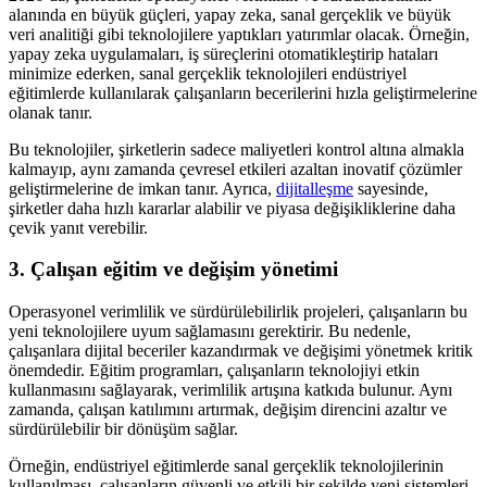
alanında en büyük güçleri, yapay zeka, sanal gerçeklik ve büyük
veri analitiği gibi teknolojilere yaptıkları yatırımlar olacak. Örneğin,
yapay zeka uygulamaları, iş süreçlerini otomatikleştirip hataları
minimize ederken, sanal gerçeklik teknolojileri endüstriyel
eğitimlerde kullanılarak çalışanların becerilerini hızla geliştirmelerine
olanak tanır.
Bu teknolojiler, şirketlerin sadece maliyetleri kontrol altına almakla
kalmayıp, aynı zamanda çevresel etkileri azaltan inovatif çözümler
geliştirmelerine de imkan tanır. Ayrıca,
dijitalleşme
sayesinde,
şirketler daha hızlı kararlar alabilir ve piyasa değişikliklerine daha
çevik yanıt verebilir.
3. Çalışan eğitim ve değişim yönetimi
Operasyonel verimlilik ve sürdürülebilirlik projeleri, çalışanların bu
yeni teknolojilere uyum sağlamasını gerektirir. Bu nedenle,
çalışanlara dijital beceriler kazandırmak ve değişimi yönetmek kritik
önemdedir. Eğitim programları, çalışanların teknolojiyi etkin
kullanmasını sağlayarak, verimlilik artışına katkıda bulunur. Aynı
zamanda, çalışan katılımını artırmak, değişim direncini azaltır ve
sürdürülebilir bir dönüşüm sağlar.
Örneğin, endüstriyel eğitimlerde sanal gerçeklik teknolojilerinin
kullanılması, çalışanların güvenli ve etkili bir şekilde yeni sistemleri