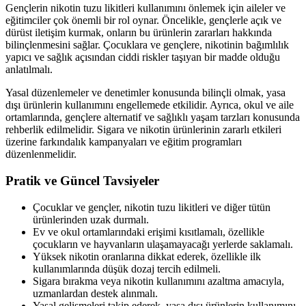
Gençlerin nikotin tuzu likitleri kullanımını önlemek için aileler ve
eğitimciler çok önemli bir rol oynar. Öncelikle, gençlerle açık ve
dürüst iletişim kurmak, onların bu ürünlerin zararları hakkında
bilinçlenmesini sağlar. Çocuklara ve gençlere, nikotinin bağımlılık
yapıcı ve sağlık açısından ciddi riskler taşıyan bir madde olduğu
anlatılmalı.
Yasal düzenlemeler ve denetimler konusunda bilinçli olmak, yasa
dışı ürünlerin kullanımını engellemede etkilidir. Ayrıca, okul ve aile
ortamlarında, gençlere alternatif ve sağlıklı yaşam tarzları konusunda
rehberlik edilmelidir. Sigara ve nikotin ürünlerinin zararlı etkileri
üzerine farkındalık kampanyaları ve eğitim programları
düzenlenmelidir.
Pratik ve Güncel Tavsiyeler
Çocuklar ve gençler, nikotin tuzu likitleri ve diğer tütün
ürünlerinden uzak durmalı.
Ev ve okul ortamlarındaki erişimi kısıtlamalı, özellikle
çocukların ve hayvanların ulaşamayacağı yerlerde saklamalı.
Yüksek nikotin oranlarına dikkat ederek, özellikle ilk
kullanımlarında düşük dozaj tercih edilmeli.
Sigara bırakma veya nikotin kullanımını azaltma amacıyla,
uzmanlardan destek alınmalı.
Yasal gelişmeleri takip ederek, yasa dışı ürünlerin kullanımını