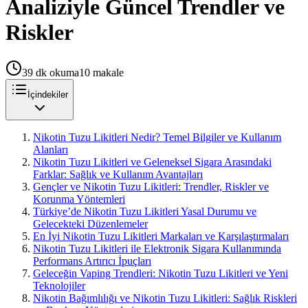
Analiziyle Güncel Trendler ve
Riskler
39
dk okuma
10
makale
İçindekiler
Nikotin Tuzu Likitleri Nedir? Temel Bilgiler ve Kullanım
Alanları
Nikotin Tuzu Likitleri ve Geleneksel Sigara Arasındaki
Farklar: Sağlık ve Kullanım Avantajları
Gençler ve Nikotin Tuzu Likitleri: Trendler, Riskler ve
Korunma Yöntemleri
Türkiye’de Nikotin Tuzu Likitleri Yasal Durumu ve
Gelecekteki Düzenlemeler
En İyi Nikotin Tuzu Likitleri Markaları ve Karşılaştırmaları
Nikotin Tuzu Likitleri ile Elektronik Sigara Kullanımında
Performans Artırıcı İpuçları
Geleceğin Vaping Trendleri: Nikotin Tuzu Likitleri ve Yeni
Teknolojiler
Nikotin Bağımlılığı ve Nikotin Tuzu Likitleri: Sağlık Riskleri