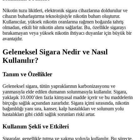
Nikotin tuzu likitleri, elektronik sigara cihazlarına doldurulur ve
cihazın buharlaştırma teknolojisiyle nikotin buharı oluşturur.
Kullanıcılar, yüksek nikotin oranlarına rağmen boğazda tahriş
olmadan, etkili bir nikotin alımı sağlarlar. Bu, özellikle sigarayı
bırakamayan veya yüksek nikotin ihtiyacı duyanlar için büyük bir
avantajdır.
Geleneksel Sigara Nedir ve Nasıl
Kullanılır?
Tanım ve Özellikler
Geleneksel sigara, tütün yapraklarının karbonizasyonu ve
yanmasıyla elde edilen dumanın solunmasıyla kullanılır. Sigara,
yaklaşık 10.000’den fazla kimyasal madde içerir ve bu maddelerin
birçoğu sağlık açısından zararlıdır. Sigara içimi sırasında, nikotin
bağımlılığı yanı sıra, kanser, kalp hastalıkları ve solunum yolu
hastalıkları gibi ciddi sağlık sorunları riski artar.
Kullanım Şekli ve Etkileri
Sigaralar, genellikle tutma ve yakma yoluyla kullanılır. Bu süreçte,