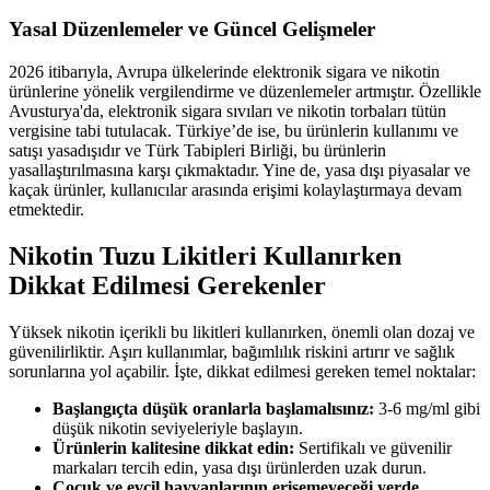
Yasal Düzenlemeler ve Güncel Gelişmeler
2026 itibarıyla, Avrupa ülkelerinde elektronik sigara ve nikotin
ürünlerine yönelik vergilendirme ve düzenlemeler artmıştır. Özellikle
Avusturya'da, elektronik sigara sıvıları ve nikotin torbaları tütün
vergisine tabi tutulacak. Türkiye’de ise, bu ürünlerin kullanımı ve
satışı yasadışıdır ve Türk Tabipleri Birliği, bu ürünlerin
yasallaştırılmasına karşı çıkmaktadır. Yine de, yasa dışı piyasalar ve
kaçak ürünler, kullanıcılar arasında erişimi kolaylaştırmaya devam
etmektedir.
Nikotin Tuzu Likitleri Kullanırken
Dikkat Edilmesi Gerekenler
Yüksek nikotin içerikli bu likitleri kullanırken, önemli olan dozaj ve
güvenilirliktir. Aşırı kullanımlar, bağımlılık riskini artırır ve sağlık
sorunlarına yol açabilir. İşte, dikkat edilmesi gereken temel noktalar:
Başlangıçta düşük oranlarla başlamalısınız:
3-6 mg/ml gibi
düşük nikotin seviyeleriyle başlayın.
Ürünlerin kalitesine dikkat edin:
Sertifikalı ve güvenilir
markaları tercih edin, yasa dışı ürünlerden uzak durun.
Çocuk ve evcil hayvanlarının erişemeyeceği yerde