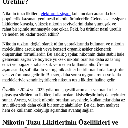
Üretilir?
Nikotin tuzu likitleri,
elektronik sigara
kullanıcıları arasında hızla
popülerlik kazanan yeni nesil nikotin ürünleridir. Geleneksel e-sigara
likitlerine kıyasla, yüksek nikotin seviyelerini daha yumuşak ve
rahat bir içimle sunmasıyla öne çıkar. Peki, bu ürünler nasıl üretilir
ve neden bu kadar tercih edilir?
Nikotin tuzları, doğal olarak tütün yapraklarında bulunan ve nikotin
molekülüne asetik asit veya benzeri organik asitler eklenerek
oluşturulan formüllerdir. Bu asidik yapılar, nikotinin daha stabil hale
gelmesini sağlar ve böylece yüksek nikotin oranları daha az tahriş
edici ve boğazda rahatsızlık vermeden kullanılabilir. Üretim
aşamasında, saf nikotin ve organik asitler belirli oranlarda karıştırılır
ve sıvı formuna getirilir. Bu sıvı, daha sonra uygun aroma ve katkı
maddeleriyle zenginleştirilerek nikotin tuzu likitleri haline gelir.
Özellikle 2024 ve 2025 yıllarında, çeşitli aromalar ve oranlar ile
piyasaya sürülen bu likitler, kullanıcılara kişiselleştirilmiş deneyimler
sunar. Ayrıca, yüksek nikotin oranları sayesinde, kullanıcılar daha az
sıvı tüketerek daha etkili bir sonuç alabilirler. Bu da, hem maliyet
hem de kullanım kolaylığı açısından avantaj sağlar.
Nikotin Tuzu Likitlerinin Özellikleri ve