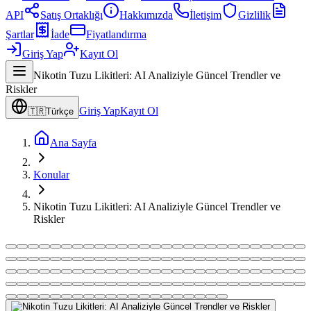
API
Satış Ortaklığı
Hakkımızda
İletişim
Gizlilik
Şartlar
İade
Fiyatlandırma
Giriş Yap
Kayıt Ol
Nikotin Tuzu Likitleri: AI Analiziyle Güncel Trendler ve
Riskler
Giriş Yap
Kayıt Ol
🇹🇷
Türkçe
Ana Sayfa
Konular
Nikotin Tuzu Likitleri: AI Analiziyle Güncel Trendler ve
Riskler