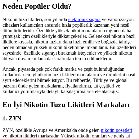
Neden Popüler Oldu?
Nikotin tuzu likitleri, son yıllarda
elektronik sigara
ve vaporizasyon
cihazları kullanıcıları arasında hızla popülerlik kazanan yeni nesil
tütün ürünleridir. Özellikle yüksek nikotin oranlarına rağmen daha
yumuşak içim özellikleriyle dikkat çekerler. Geleneksel nikotin bazlı
likitlere kıyasla, nikotin tuzları daha hızlı emilir ve boğazda tahrişe
neden olmadan yüksek nikotin tüketimine imkan tanır. Bu özellikleri
sayesinde, özellikle sigarayı bırakmak isteyenler ve yüksek nikotin
ihtiyacı duyan kullanıcılar tarafından tercih edilmektedir.
Ancak, piyasada pek çok farklı marka ve çeşit bulunduğundan,
kullanıcılar en iyi nikotin tuzu likitleri markalarını ve ürünlerini nasıl
ayırt edeceklerini bilmek istiyor. Bu rehberde, Türkiye ve global
pazarın önde gelen markalarını, fiyatlandırma, tat çeşitleri ve
kullanıcı yorumlarıyla detaylı karşılaştırmalarla ele alacağız.
En İyi Nikotin Tuzu Likitleri Markaları
1. ZYN
ZYN, özellikle Avrupa ve Amerika'da önde gelen
nikotin poşetleri
ve nikotin likitleri markasıdır. Yüksek nikotin oranları ve geniş tat