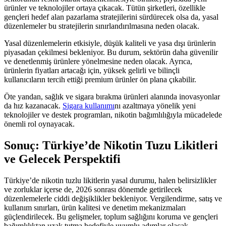
ürünler ve teknolojiler ortaya çıkacak. Tütün şirketleri, özellikle
gençleri hedef alan pazarlama stratejilerini sürdürecek olsa da, yasal
düzenlemeler bu stratejilerin sınırlandırılmasına neden olacak.
Yasal düzenlemelerin etkisiyle, düşük kaliteli ve yasa dışı ürünlerin
piyasadan çekilmesi bekleniyor. Bu durum, sektörün daha güvenilir
ve denetlenmiş ürünlere yönelmesine neden olacak. Ayrıca,
ürünlerin fiyatları artacağı için, yüksek gelirli ve bilinçli
kullanıcıların tercih ettiği premium ürünler ön plana çıkabilir.
Öte yandan, sağlık ve sigara bırakma ürünleri alanında inovasyonlar
da hız kazanacak.
Sigara kullanımı
nı azaltmaya yönelik yeni
teknolojiler ve destek programları, nikotin bağımlılığıyla mücadelede
önemli rol oynayacak.
Sonuç: Türkiye’de Nikotin Tuzu Likitleri
ve Gelecek Perspektifi
Türkiye’de nikotin tuzlu likitlerin yasal durumu, halen belirsizlikler
ve zorluklar içerse de, 2026 sonrası dönemde getirilecek
düzenlemelerle ciddi değişiklikler bekleniyor. Vergilendirme, satış ve
kullanım sınırları, ürün kalitesi ve denetim mekanizmaları
güçlendirilecek. Bu gelişmeler, toplum sağlığını koruma ve gençleri
bağımlılıktan uzak tutma hedefiyle uyumlu adımlar olacak.