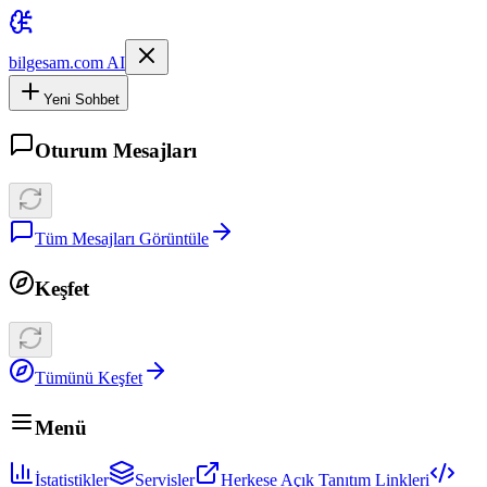
bilgesam.com AI
Yeni Sohbet
Oturum Mesajları
Tüm Mesajları Görüntüle
Keşfet
Tümünü Keşfet
Menü
İstatistikler
Servisler
Herkese Açık Tanıtım Linkleri