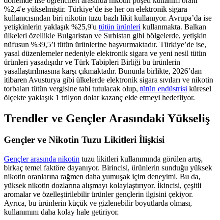
dönemde lise öğrencileri arasında nikotin poşeti kullanım oranı
%2,4'e yükselmiştir. Türkiye’de ise her on elektronik sigara
kullanıcısından biri nikotin tuzu bazlı likit kullanıyor. Avrupa’da ise
yetişkinlerin yaklaşık %25,9'u
tütün ürünleri
kullanmakta. Balkan
ülkeleri özellikle Bulgaristan ve Sırbistan gibi bölgelerde, yetişkin
nüfusun %39,5’i tütün ürünlerine başvurmaktadır. Türkiye’de ise,
yasal düzenlemeler nedeniyle elektronik sigara ve yeni nesil tütün
ürünleri yasadışıdır ve Türk Tabipleri Birliği bu ürünlerin
yasallaştırılmasına karşı çıkmaktadır. Bununla birlikte, 2026’dan
itibaren Avusturya gibi ülkelerde elektronik sigara sıvıları ve nikotin
torbaları tütün vergisine tabi tutulacak olup,
tütün endüstrisi
küresel
ölçekte yaklaşık 1 trilyon dolar kazanç elde etmeyi hedefliyor.
Trendler ve Gençler Arasındaki Yükseliş
Gençler ve Nikotin Tuzu Likitleri İlişkisi
Gençler arasında nikotin
tuzu likitleri kullanımında görülen artış,
birkaç temel faktöre dayanıyor. Birincisi, ürünlerin sunduğu yüksek
nikotin oranlarına rağmen daha yumuşak içim deneyimi. Bu da,
yüksek nikotin dozlarına alışmayı kolaylaştırıyor. İkincisi, çeşitli
aromalar ve özelleştirilebilir ürünler gençlerin ilgisini çekiyor.
Ayrıca, bu ürünlerin küçük ve gizlenebilir boyutlarda olması,
kullanımını daha kolay hale getiriyor.