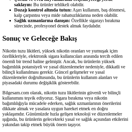
saklayın:
Bu ürünler tehlikeli olabilir.
Dozajı kontrol altında tutun:
Aşırı kullanım, baş dönmesi,
kalp çarpıntısı veya mide rahatsızlıklarına neden olabilir.
Sağlık uzmanlarına danışın:
Özellikle sigarayı bırakma
sürecinde, profesyonel destek almak faydalıdır.
Sonuç ve Geleceğe Bakış
Nikotin tuzu likitleri, yüksek nikotin oranları ve yumuşak içim
özellikleriyle, elektronik sigara kullanıcıları arasında tercih edilen
önemli bir trend haline gelmiştir. Ancak, bu ürünlerin yüksek
bağımlılık potansiyeli ve yasal düzenlemeler nedeniyle, dikkatli ve
bilinçli kullanılması gerekir. Güncel gelişmeler ve yasal
düzenlemeler doğrultusunda, bu ürünlerin kullanım alanları ve
piyasadaki durumu değişiklik gösterebilir.
Bilgesam.com olarak, nikotin tuzu likitlerinin güvenli ve bilinçli
kullanımını teşvik ediyoruz. Sigara bırakma veya nikotin
bağımlılığıyla mücadele ederken, sağlık uzmanlarının önerilerini
dikkate almak ve yasalara uygun hareket etmek en doğru
yaklaşımdır. Günümüzde hızla gelişen teknoloji ve düzenlemeler
ışığında, bu ürünlerin gelecekteki yasal ve sağlık açısından etkilerini
yakından takip etmek büyük önem taşıyor.