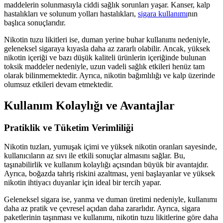
maddelerin solunmasıyla ciddi sağlık sorunları yaşar. Kanser, kalp
hastalıkları ve solunum yolları hastalıkları,
sigara kullanımı
nın
başlıca sonuçlarıdır.
Nikotin tuzu likitleri ise, duman yerine buhar kullanımı nedeniyle,
geleneksel sigaraya kıyasla daha az zararlı olabilir. Ancak, yüksek
nikotin içeriği ve bazı düşük kaliteli ürünlerin içeriğinde bulunan
toksik maddeler nedeniyle, uzun vadeli sağlık etkileri henüz tam
olarak bilinmemektedir. Ayrıca, nikotin bağımlılığı ve kalp üzerinde
olumsuz etkileri devam etmektedir.
Kullanım Kolaylığı ve Avantajlar
Pratiklik ve Tüketim Verimliliği
Nikotin tuzları, yumuşak içimi ve yüksek nikotin oranları sayesinde,
kullanıcıların az sıvı ile etkili sonuçlar almasını sağlar. Bu,
taşınabilirlik ve kullanım kolaylığı açısından büyük bir avantajdır.
Ayrıca, boğazda tahriş riskini azaltması, yeni başlayanlar ve yüksek
nikotin ihtiyacı duyanlar için ideal bir tercih yapar.
Geleneksel sigara ise, yanma ve duman üretimi nedeniyle, kullanımı
daha az pratik ve çevresel açıdan daha zararlıdır. Ayrıca, sigara
paketlerinin taşınması ve kullanımı, nikotin tuzu likitlerine göre daha