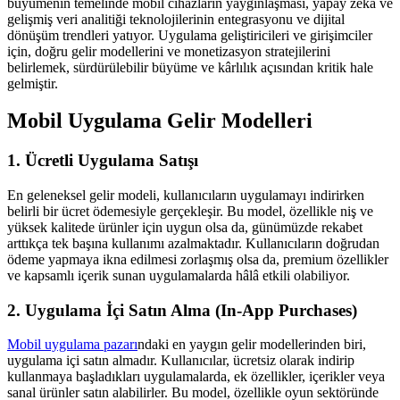
büyümenin temelinde mobil cihazların yaygınlaşması, yapay zeka ve
gelişmiş veri analitiği teknolojilerinin entegrasyonu ve dijital
dönüşüm trendleri yatıyor. Uygulama geliştiricileri ve girişimciler
için, doğru gelir modellerini ve monetizasyon stratejilerini
belirlemek, sürdürülebilir büyüme ve kârlılık açısından kritik hale
gelmiştir.
Mobil Uygulama Gelir Modelleri
1. Ücretli Uygulama Satışı
En geleneksel gelir modeli, kullanıcıların uygulamayı indirirken
belirli bir ücret ödemesiyle gerçekleşir. Bu model, özellikle niş ve
yüksek kalitede ürünler için uygun olsa da, günümüzde rekabet
arttıkça tek başına kullanımı azalmaktadır. Kullanıcıların doğrudan
ödeme yapmaya ikna edilmesi zorlaşmış olsa da, premium özellikler
ve kapsamlı içerik sunan uygulamalarda hâlâ etkili olabiliyor.
2. Uygulama İçi Satın Alma (In-App Purchases)
Mobil uygulama pazarı
ndaki en yaygın gelir modellerinden biri,
uygulama içi satın almadır. Kullanıcılar, ücretsiz olarak indirip
kullanmaya başladıkları uygulamalarda, ek özellikler, içerikler veya
sanal ürünler satın alabilirler. Bu model, özellikle oyun sektöründe