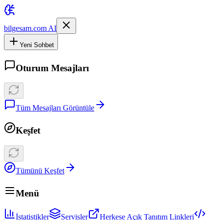
bilgesam.com AI
Yeni Sohbet
Oturum Mesajları
Tüm Mesajları Görüntüle
Keşfet
Tümünü Keşfet
Menü
İstatistikler
Servisler
Herkese Açık Tanıtım Linkleri