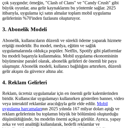
çok yaygındır; örneğin, "Clash of Clans" ve "Candy Crush" gibi
büyük oyunlar, ana gelir kaynaklarını bu yöntemle sağlar. 2025
itibarıyla, uygulama içi satın almalar toplam mobil uygulama
gelirlerinin %70'inden fazlasını oluşturuyor.
3. Abonelik Modeli
Abonelik, kullanıcıların düzenli ve sürekli ödeme yaparak hizmete
eriştiği modeldir. Bu model, medya, eğitim ve sağlık
uygulamalarında oldukça popüler. Netflix, Spotify gibi platformlar
bu modeli başarıyla kullanmakta. Mobil uygulama ekonomisinin
büyümesine paralel olarak, abonelik gelirleri de önemli bir paya
ulaşmıştır. Abonelik modeli, kullanıcı bağlılığını artırırken, düzenli
gelir akışını da güvence altına alır.
4. Reklam Gelirleri
Reklam, ücretsiz uygulamalar için en önemli gelir kalemlerinden
biridir. Kullanıcılar uygulamayı kullanırken gösterilen banner, video
veya interaktif reklamlar aracılığıyla gelir elde edilir.
Mobil
uygulama harcamaları
nın 2025 yılında 167 milyar doları aştığı ve
reklam gelirlerinin bu toplamın büyük bir bölümünü oluşturduğu
düşünüldüğünde, bu modelin önemi açıkça görülür. Ayrıca, yapay
zeka ve veri analitiği kullanılarak, hedefli reklamlar ve