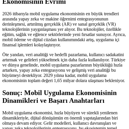
Ekonomisinin Evrimi
2026 itibarıyla mobil uygulama ekonomisinin en büyük trendleri
arasında yapay zeka ve makine öğrenimi entegrasyonunun
derinleşmesi, artırılmış gerçeklik (AR) ve sanal gerçeklik (VR)
teknolojilerinin yaygınlaşması yer alıyor. Bu teknolojiler, özellikle
eğitim, sağlık ve eğlence sektörlerinde yeni fırsatlar sunuyor. Ayrıca,
mobil ödeme ve dijital cüzdan kullanımındaki artış, uygulama içi
finansal işlemleri kolaylaştırıyor.
Öte yandan, veri analitiği ve hedefli pazarlama, kullanıcı sadakatini
artırmak ve gelirleri yükseltmek için daha fazla kullanılıyor. Türkiye
ve dünya genelinde, mobil uygulama pazarlarının büyüklüğü hızla
artarken, yapay zeka entegrasyonu ve gelişmiş veri analitiği bu
büyümeyi destekliyor. 2029 yılına kadar, mobil uygulama
ekonomisinin toplam değeri 1,65 milyar dolara ulaşması bekleniyor.
Sonuç: Mobil Uygulama Ekonomisinin
Dinamikleri ve Başarı Anahtarları
Mobil uygulama ekonomisi, hızla büyüyen ve sürekli yenilenen
dinamikleriyle, dijital dönüşümün en önemli yapıtaşlarından biri
olmaya devam ediyor. Gelir modelleri, kullanıcı davranışları ve
yapay zeka teknolojilerinin entegrasyonu, bu ekosistemin temel