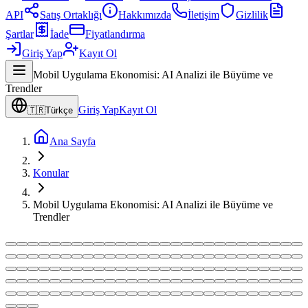
API
Satış Ortaklığı
Hakkımızda
İletişim
Gizlilik
Şartlar
İade
Fiyatlandırma
Giriş Yap
Kayıt Ol
Mobil Uygulama Ekonomisi: AI Analizi ile Büyüme ve
Trendler
Giriş Yap
Kayıt Ol
🇹🇷
Türkçe
Ana Sayfa
Konular
Mobil Uygulama Ekonomisi: AI Analizi ile Büyüme ve
Trendler