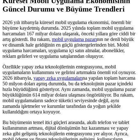
Küresel Mobil Uygulama Ekonomisinin
Güncel Durumu ve Büyüme Trendleri
2026 yılı itibarıyla küresel mobil uygulama ekonomisi, önemli bir
büyüme kaydetmiş durumda. 2025 yılında toplam mobil uygulama
harcamaları 167 milyar dolara ulaşarak, önceki yıllara göre ciddi bir
artış gösterdi. Bu rakam,
mobil uygulama pazarı
nın ne denli büyük
ve dinamik hale geldiğinin en güçlü göstergelerinden biri. Mobil
uygulama harcamaları, uygulama içi satın almalar, abonelikler,
reklam gelirleri ve uygulama satışlarından oluşuyor.
Özellikle yapay zeka teknolojilerinin entegrasyonu, mobil
uygulamaların kullanımını ve gelirini artırmakta önemli rol oynuyor.
2026 itibarıyla,
yapay zeka uygulamaları
na yapılan toplam harcama
50 milyon doları aşmış durumda, bu da teknolojinin pazar içindeki
hızla büyüdüğünü gösteriyor. Aynı zamanda, mobil uygulama pazar
büyüklüğünün 614 milyar dolara ulaşması öngörülüyor. Bu rakam,
mobil uygulamaların sadece tüketici seviyesinde değil, aynı
zamanda işletmeler ve kurumlar tarafından da yoğun şekilde
kullanıldığını ortaya koyuyor.
Bu büyümenin temel itici güçleri arasında, akıllı telefon ve tablet
kullanımının artması, dijital dönüşümün hız kazanması ve yapay
zeka gibi gelişmiş teknolojilerin entegrasyonu yer alıyor. Ayrıca,
mobil ödeme ve finans teknolojilerinin gelişimi, kullanıcıların