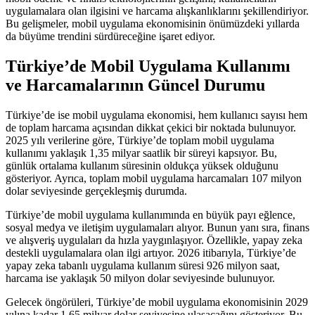
uygulamalara olan ilgisini ve harcama alışkanlıklarını şekillendiriyor.
Bu gelişmeler, mobil uygulama ekonomisinin önümüzdeki yıllarda
da büyüme trendini sürdüreceğine işaret ediyor.
Türkiye’de Mobil Uygulama Kullanımı
ve Harcamalarının Güncel Durumu
Türkiye’de ise mobil uygulama ekonomisi, hem kullanıcı sayısı hem
de toplam harcama açısından dikkat çekici bir noktada bulunuyor.
2025 yılı verilerine göre, Türkiye’de toplam mobil uygulama
kullanımı yaklaşık 1,35 milyar saatlik bir süreyi kapsıyor. Bu,
günlük ortalama kullanım süresinin oldukça yüksek olduğunu
gösteriyor. Ayrıca, toplam mobil uygulama harcamaları 107 milyon
dolar seviyesinde gerçekleşmiş durumda.
Türkiye’de mobil uygulama kullanımında en büyük payı eğlence,
sosyal medya ve iletişim uygulamaları alıyor. Bunun yanı sıra, finans
ve alışveriş uygulaları da hızla yaygınlaşıyor. Özellikle, yapay zeka
destekli uygulamalara olan ilgi artıyor. 2026 itibarıyla, Türkiye’de
yapay zeka tabanlı uygulama kullanım süresi 926 milyon saat,
harcama ise yaklaşık 50 milyon dolar seviyesinde bulunuyor.
Gelecek öngörüleri, Türkiye’de mobil uygulama ekonomisinin 2029
yılına kadar 1,65 milyar dolar seviyesine ulaşacağını gösteriyor. Bu