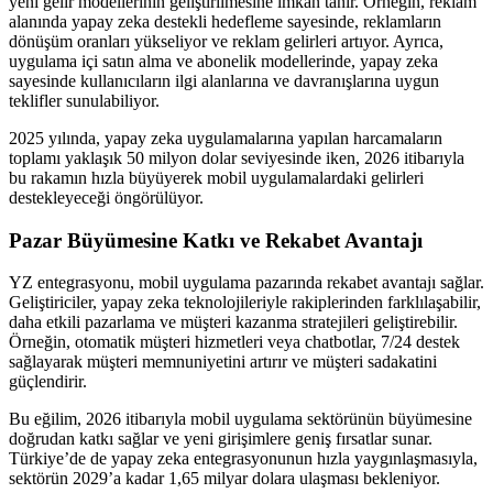
yeni gelir modellerinin geliştirilmesine imkan tanır. Örneğin, reklam
alanında yapay zeka destekli hedefleme sayesinde, reklamların
dönüşüm oranları yükseliyor ve reklam gelirleri artıyor. Ayrıca,
uygulama içi satın alma ve abonelik modellerinde, yapay zeka
sayesinde kullanıcıların ilgi alanlarına ve davranışlarına uygun
teklifler sunulabiliyor.
2025 yılında, yapay zeka uygulamalarına yapılan harcamaların
toplamı yaklaşık 50 milyon dolar seviyesinde iken, 2026 itibarıyla
bu rakamın hızla büyüyerek mobil uygulamalardaki gelirleri
destekleyeceği öngörülüyor.
Pazar Büyümesine Katkı ve Rekabet Avantajı
YZ entegrasyonu, mobil uygulama pazarında rekabet avantajı sağlar.
Geliştiriciler, yapay zeka teknolojileriyle rakiplerinden farklılaşabilir,
daha etkili pazarlama ve müşteri kazanma stratejileri geliştirebilir.
Örneğin, otomatik müşteri hizmetleri veya chatbotlar, 7/24 destek
sağlayarak müşteri memnuniyetini artırır ve müşteri sadakatini
güçlendirir.
Bu eğilim, 2026 itibarıyla mobil uygulama sektörünün büyümesine
doğrudan katkı sağlar ve yeni girişimlere geniş fırsatlar sunar.
Türkiye’de de yapay zeka entegrasyonunun hızla yaygınlaşmasıyla,
sektörün 2029’a kadar 1,65 milyar dolara ulaşması bekleniyor.