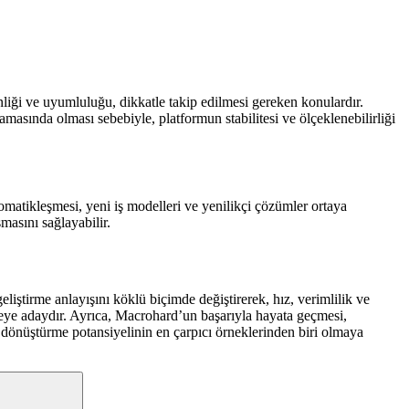
liği ve uyumluluğu, dikkatle takip edilmesi gereken konulardır.
amasında olması sebebiyle, platformun stabilitesi ve ölçeklenebilirliği
tikleşmesi, yeni iş modelleri ve yenilikçi çözümler ortaya
masını sağlayabilir.
tirme anlayışını köklü biçimde değiştirerek, hız, verimlilik ve
rlemeye adaydır. Ayrıca, Macrohard’un başarıyla hayata geçmesi,
 dönüştürme potansiyelinin en çarpıcı örneklerinden biri olmaya