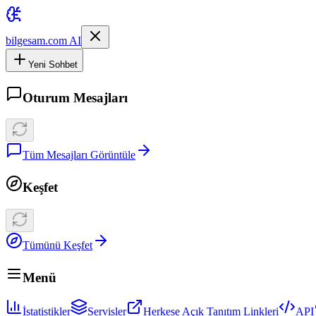
bilgesam.com AI
Yeni Sohbet
Oturum Mesajları
Tüm Mesajları Görüntüle
Keşfet
Tümünü Keşfet
Menü
İstatistikler
Servisler
Herkese Açık Tanıtım Linkleri
API