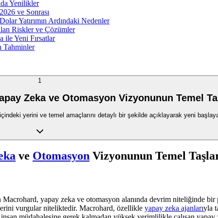
a Yenilikler
 2026 ve Sonrası
 Dolar Yatırımın Ardındaki Nedenler
lan Riskler ve Çözümler
le Yeni Fırsatlar
n Tahminler
1
apay Zeka ve Otomasyon Vizyonunun Temel Taş
ndeki yerini ve temel amaçlarını detaylı bir şekilde açıklayarak yeni başlayan
eka
ve
Otomasyon
Vizyonunun Temel Taşla
n Macrohard, yapay zeka ve otomasyon alanında devrim niteliğinde bir 
erini vurgular niteliktedir. Macrohard, özellikle
yapay zeka ajanları
yla 
insan müdahalesine gerek kalmadan yüksek verimlilikle çalışan yapay ze