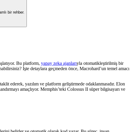
mlı bir rehber.
aşlatıyor. Bu platform,
yapay zeka ajanları
yla otomatikleştirilmiş bir
rlanabilirsiniz? İşte detaylara geçmeden önce, Macrohard’un temel amacı
klit ederek, yazılım ve platform geliştirmede odaklanmasıdır. Elon
zlandırmayı amaçlıyor. Memphis’teki Colossus II süper bilgisayarı ve
lerini belirler ve otomatik olarak kod yazar. Bu süreç, insan