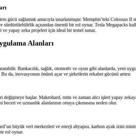
arı
şlem gücü sağlamak amacıyla tasarlanmıştır. Memphis’teki Colossus II s
e sürdürülebilirlik açısından önemli bir rol oynar. Tesla Megapacks kull
 ve yapay zeka projeleri için ideal bir temel sunar.
Uygulama Alanları
atabilir. Bankacılık, sağlık, otomotiv ve oyun gibi alanlarda, yeni uygula
. Bu da, inovasyonun önünü açar ve şirketlerin rekabet gücünü artırır.
ri değişmeye başlar. Makrohard, rutin ve zaman alıcı işleri yapay zekay
ni beceri ve uzmanlık alanlarının ortaya çıkmasına neden olur.
’un büyük veri merkezleri ve enerji altyapısı, karbon ayak izini minim
ir rol oynar.