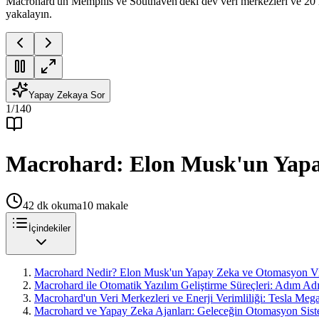
Macrohard'un Memphis ve Southaven'deki dev veri merkezleri ve 20 mil
yakalayın.
Yapay Zekaya Sor
1
/
140
Macrohard: Elon Musk'un Yapa
42
dk okuma
10
makale
İçindekiler
Macrohard Nedir? Elon Musk'un Yapay Zeka ve Otomasyon Vi
Macrohard ile Otomatik Yazılım Geliştirme Süreçleri: Adım A
Macrohard'un Veri Merkezleri ve Enerji Verimliliği: Tesla Mega
Macrohard ve Yapay Zeka Ajanları: Geleceğin Otomasyon Siste