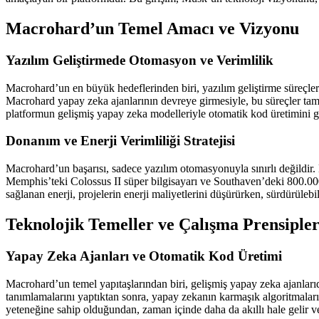
Macrohard’un Temel Amacı ve Vizyonu
Yazılım Geliştirmede Otomasyon ve Verimlilik
Macrohard’un en büyük hedeflerinden biri, yazılım geliştirme süreçleri
Macrohard yapay zeka ajanlarının devreye girmesiyle, bu süreçler tamam
platformun gelişmiş yapay zeka modelleriyle otomatik kod üretimini ger
Donanım ve Enerji Verimliliği Stratejisi
Macrohard’un başarısı, sadece yazılım otomasyonuyla sınırlı değildir.
Memphis’teki Colossus II süper bilgisayarı ve Southaven’deki 800.0
sağlanan enerji, projelerin enerji maliyetlerini düşürürken, sürdürüleb
Teknolojik Temeller ve Çalışma Prensipler
Yapay Zeka Ajanları ve Otomatik Kod Üretimi
Macrohard’un temel yapıtaşlarından biri, gelişmiş yapay zeka ajanlarıd
tanımlamalarını yaptıktan sonra, yapay zekanın karmaşık algoritmaları
yeteneğine sahip olduğundan, zaman içinde daha da akıllı hale gelir v