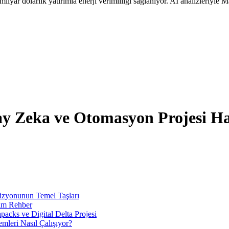
yar dolarlık yatırımla enerji verimliliği sağlanıyor. AI analizleriyle 
y Zeka ve Otomasyon Projesi Ha
zyonunun Temel Taşları
dım Rehber
packs ve Digital Delta Projesi
mleri Nasıl Çalışıyor?