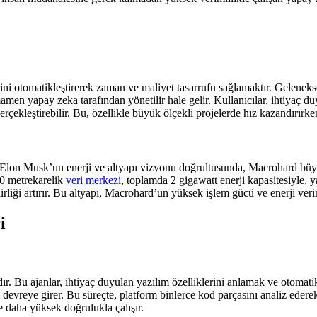
ni otomatikleştirerek zaman ve maliyet tasarrufu sağlamaktır. Gelenekse
en yapay zeka tarafından yönetilir hale gelir. Kullanıcılar, ihtiyaç duy
çekleştirebilir. Bu, özellikle büyük ölçekli projelerde hız kazandırırke
 Elon Musk’un enerji ve altyapı vizyonu doğrultusunda, Macrohard büyük 
00 metrekarelik
veri merkezi
, toplamda 2 gigawatt enerji kapasitesiyle, 
ilirliği artırır. Bu altyapı, Macrohard’un yüksek işlem gücü ve enerji v
i
ır. Bu ajanlar, ihtiyaç duyulan yazılım özelliklerini anlamak ve otomatik
 devreye girer. Bu süreçte, platform binlerce kod parçasını analiz eder
e daha yüksek doğrulukla çalışır.