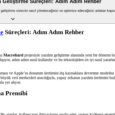
m Geliştirme Süreçleri: Adım Adım Rehber
eliştirme sürecini nasıl yöneteceğinizi ve optimize edeceğinizi anlatan kapsa
me
Süreçleri: Adım Adım Rehber
ğu
Macrohard
projesiyle yazılım geliştirme alanında yeni bir dönemi b
lışıyor, adım adım nasıl kullanılır ve bu teknolojiden en iyi nasıl yara
ası ve Apple’ın donanım üretimini dış kaynaklara devretme modelini ta
 büyük veri merkezleri aracılığıyla, yapay zekanın yazılım üretimini hı
da yer alıyor.
a Prensibi
 ajanlar, kullanıcının ihtiyaçlarını analiz eder, uygun kodlama strateji