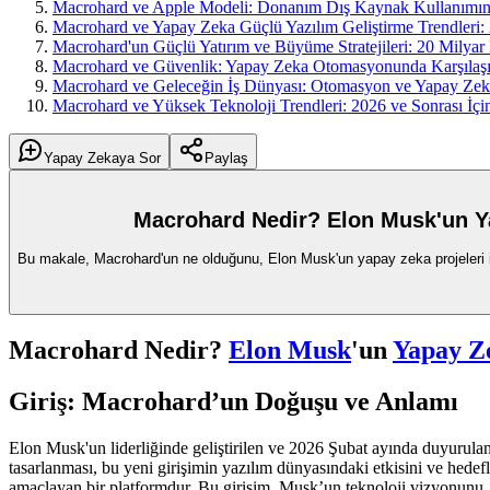
Macrohard ve Apple Modeli: Donanım Dış Kaynak Kullanımınd
Macrohard ve Yapay Zeka Güçlü Yazılım Geliştirme Trendleri:
Macrohard'un Güçlü Yatırım ve Büyüme Stratejileri: 20 Milyar
Macrohard ve Güvenlik: Yapay Zeka Otomasyonunda Karşılaşı
Macrohard ve Geleceğin İş Dünyası: Otomasyon ve Yapay Zeka i
Macrohard ve Yüksek Teknoloji Trendleri: 2026 ve Sonrası İçi
Yapay Zekaya Sor
Paylaş
Macrohard Nedir? Elon Musk'un Y
Bu makale, Macrohard'un ne olduğunu, Elon Musk'un yapay zeka projeleri içi
Macrohard Nedir?
Elon Musk
'un
Yapay Z
Giriş: Macrohard’un Doğuşu ve Anlamı
Elon Musk'un liderliğinde geliştirilen ve 2026 Şubat ayında duyurula
tasarlanması, bu yeni girişimin yazılım dünyasındaki etkisini ve hedefl
amaçlayan bir platformdur. Bu girişim, Musk’un teknoloji vizyonunu, 