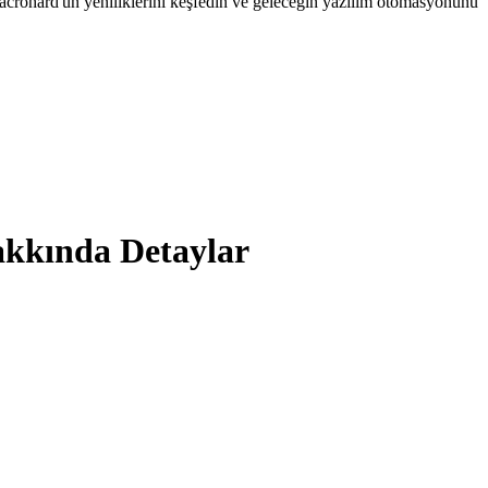
Macrohard'un yeniliklerini keşfedin ve geleceğin yazılım otomasyonunu
kkında Detaylar