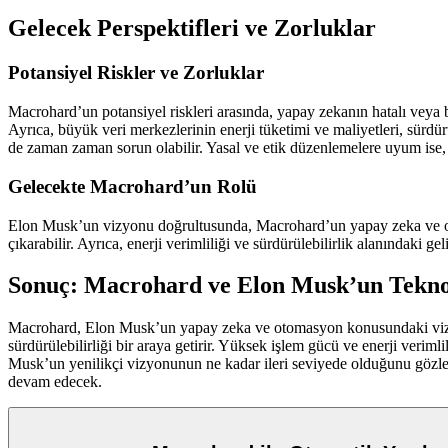
Gelecek Perspektifleri ve Zorluklar
Potansiyel Riskler ve Zorluklar
Macrohard’un potansiyel riskleri arasında, yapay zekanın hatalı veya 
Ayrıca, büyük veri merkezlerinin enerji tüketimi ve maliyetleri, sürdür
de zaman zaman sorun olabilir. Yasal ve etik düzenlemelere uyum ise, 
Gelecekte Macrohard’un Rolü
Elon Musk’un vizyonu doğrultusunda, Macrohard’un yapay zeka ve oto
çıkarabilir. Ayrıca, enerji verimliliği ve sürdürülebilirlik alanındaki 
Sonuç: Macrohard ve Elon Musk’un Tekno
Macrohard, Elon Musk’un yapay zeka ve otomasyon konusundaki vizyonun
sürdürülebilirliği bir araya getirir. Yüksek işlem gücü ve enerji verim
Musk’un yenilikçi vizyonunun ne kadar ileri seviyede olduğunu gözler
devam edecek.