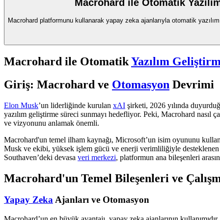
Macrohard ile Otomatik Yazılı
Macrohard platformunu kullanarak yapay zeka ajanlarıyla otomatik yazılım g
Macrohard ile Otomatik
Yazılım Geliştir
Giriş: Macrohard ve
Otomasyon
Devrimi
Elon Musk
’un liderliğinde kurulan
xAI
şirketi, 2026 yılında duyurdu
yazılım geliştirme süreci sunmayı hedefliyor. Peki, Macrohard nasıl ça
ve vizyonunu anlamak önemli.
Macrohard'un temel ilham kaynağı, Microsoft’un isim oyununu kullanm
Musk ve ekibi, yüksek işlem gücü ve enerji verimliliğiyle desteklenen
Southaven’deki devasa
veri merkezi
, platformun ana bileşenleri arasın
Macrohard'un Temel Bileşenleri ve Çalışm
Yapay Zeka
Ajanları ve Otomasyon
Macrohard’un en büyük avantajı, yapay zeka ajanlarının kullanımıdır. Bu