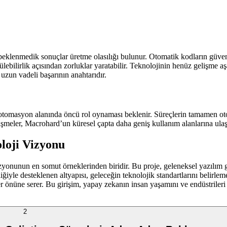
beklenmedik sonuçlar üretme olasılığı bulunur. Otomatik kodların güven
ülebilirlik açısından zorluklar yaratabilir. Teknolojinin henüz gelişme aş
uzun vadeli başarının anahtarıdır.
masyon alanında öncü rol oynaması beklenir. Süreçlerin tamamen otoma
gelişmeler, Macrohard’un küresel çapta daha geniş kullanım alanlarına ulaş
loji Vizyonu
un en somut örneklerinden biridir. Bu proje, geleneksel yazılım geliş
liliğiyle desteklenen altyapısı, geleceğin teknolojik standartlarını beli
 önüne serer. Bu girişim, yapay zekanın insan yaşamını ve endüstrileri
2