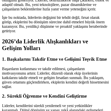
olduğunu gösteriyor. Liderler, belirsizliklerle başa çıkarken, esnek ve
adaptif olmalı. Bu, yeni teknolojilere, pazar dinamiklerine ve
çalışanların beklentilerine hızla yanıt verme yeteneğini içerir.
İşte bu noktada, liderlerin değişimi bir tehdit değil, fırsat olarak
görüp, ekiplerini bu dönüşüm sürecine dahil etmeleri büyük önem
kazanıyor. Bu, yenilikçi düşünme ve proaktif yaklaşımı beraberinde
getiriyor.
2026’da Liderlik Alışkanlıkları ve
Gelişim Yolları
1. Başkalarını Takdir Etme ve Gelişimi Teşvik Etme
Başarıların kutlanması ve takdir edilmesi, çalışanların
motivasyonunu artırır. Liderler, düzenli olarak ekip üyelerinin
katkılarını takdir etmeli ve gelişim fırsatları sunmalı. Bu yaklaşım,
güven ortamını güçlendirirken, ekiplerin kendini değerli hissetmesini
sağlar.
2. Sürekli Öğrenme ve Kendini Geliştirme
Liderler, kendilerini sürekli yenilemeli ve yeni yetkinlikler
kazanmalı. Dijital dönüşüm ve yapay zekâ alanındaki gelişmeleri