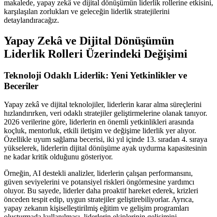
makalede, yapay zekâ ve dijital dönüşümün liderlik rollerine etkisini,
karşılaşılan zorlukları ve geleceğin liderlik stratejilerini
detaylandıracağız.
Yapay Zekâ ve Dijital Dönüşümün
Liderlik Rolleri Üzerindeki Değişimi
Teknoloji Odaklı Liderlik: Yeni Yetkinlikler ve
Beceriler
Yapay zekâ ve dijital teknolojiler, liderlerin karar alma süreçlerini
hızlandırırken, veri odaklı stratejiler geliştirmelerine olanak tanıyor.
2026 verilerine göre, liderlerin en önemli yetkinlikleri arasında
koçluk, mentorluk, etkili iletişim ve değişime liderlik yer alıyor.
Özellikle uyum sağlama becerisi, iki yıl içinde 13. sıradan 4. sıraya
yükselerek, liderlerin dijital dönüşüme ayak uydurma kapasitesinin
ne kadar kritik olduğunu gösteriyor.
Örneğin, AI destekli analizler, liderlerin çalışan performansını,
güven seviyelerini ve potansiyel riskleri öngörmesine yardımcı
oluyor. Bu sayede, liderler daha proaktif hareket ederek, krizleri
önceden tespit edip, uygun stratejiler geliştirebiliyorlar. Ayrıca,
yapay zekanın kişiselleştirilmiş eğitim ve gelişim programları
oluşturmada kullanılması, liderlerin ekiplerinin gelişimini