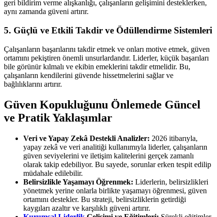
geri bildirim verme alışkanlığı, çalışanların gelişimini desteklerken,
aynı zamanda güveni artırır.
5. Güçlü ve Etkili Takdir ve Ödüllendirme Sistemleri
Çalışanların başarılarını takdir etmek ve onları motive etmek, güven
ortamını pekiştiren önemli unsurlardandır. Liderler, küçük başarıları
bile görünür kılmalı ve ekibin emeklerini takdir etmelidir. Bu,
çalışanların kendilerini güvende hissetmelerini sağlar ve
bağlılıklarını artırır.
Güven Kopukluğunu Önlemede Güncel
ve Pratik Yaklaşımlar
Veri ve Yapay Zekâ Destekli Analizler:
2026 itibarıyla,
yapay zekâ ve veri analitiği kullanımıyla liderler, çalışanların
güven seviyelerini ve iletişim kalitelerini gerçek zamanlı
olarak takip edebiliyor. Bu sayede, sorunlar erken tespit edilip
müdahale edilebilir.
Belirsizlikle Yaşamayı Öğrenmek:
Liderlerin, belirsizlikleri
yönetmek yerine onlarla birlikte yaşamayı öğrenmesi, güven
ortamını destekler. Bu strateji, belirsizliklerin getirdiği
kaygıları azaltır ve karşılıklı güveni artırır.
Kurumsal Liderlik
Gelişimi ve Eğitimleri:
Sürekli eğitimler