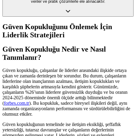
veriler ve pratik çözümlerle ele alınacaktır.
Güven Kopukluğunu Önlemek İçin
Liderlik Stratejileri
Güven Kopukluğu Nedir ve Nasıl
Tanımlanır?
Güven kopukluğu, çalışanlar ile liderler arasındaki ilişkide ortaya
çıkan ve zamanla derinleşen bir sorundur. Bu durum, çalışanların
liderlerine olan inançlarının azalması, iletişim kopuklukları ve
karşılıklı şüphelerin artmasıyla kendini gösterir. Günümüzde,
çalışanların %26’sının liderlere güvensizlik duyduğu ve bu oranın
2024-2025 döneminde önemli ölçüde arttığı bilinmektedir
(
forbes.com.tr
). Bu kopukluk, sadece bireysel ilişkileri değil, aynı
zamanda organizasyonların performansını ve sürdürülebilirliğini de
olumsuz etkiler.
Güven kopukluğunun temelinde ise iletişim eksikliği, şeffaflık
yetersizliği, tutarsız davranışlar ve çalışanların değerlerinin
görmezden gelinmesi yatar. Liderlerin, sözleri ve eylemleri