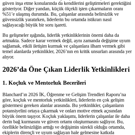
güven inşa etme konularında da kendilerini geliştirmeleri gerektiğini
gösteriyor. Diğer yandan, küçük ölçekli işten çıkarmaların oranı
%51’e ulaşmış durumda. Bu, çalışanlar arasında belirsizlik ve
güvensizlik yaratırken, liderlerin bu ortamda istikrarı nasıl
sağlayacağı büyük bir soru işareti.
Bu gelişmeler ışığında, liderlik yetkinliklerinin önemi daha da
artmakta. Sadece karar vermek değil, aynı zamanda değişime uyum
sağlamak, etkili iletişim kurmak ve çalışanlara ilham vermek gibi
temel alanlarda yetkinlikler, 2026’nın en kritik unsurları arasında yer
alıyor.
2026’da Öne Çıkan Liderlik Yetkinlikleri
1. Koçluk ve Mentorluk Becerileri
Blanchard’ın 2026 İK, Öğrenme ve Gelişim Trendleri Raporu’na
göre, koçluk ve mentorluk yetkinlikleri, liderlerin en çok gelişim
göstermesi gereken alanlar arasında. Bu yetkinlikler, çalışanların
potansiyelini ortaya çıkarmak ve onları motive etmek açısından
büyük önem taşıyor. Koçluk yaklaşımı, liderlerin çalışanlar ile daha
derin bağ kurmasını ve güven ortamı oluşturmasını sağlıyor. Bu,
özellikle belirsizliğin arttığı ve değişimin sürekli olduğu ortamda,
ekiplerin dirençli ve uyum sağlayan hale gelmesine katkıda