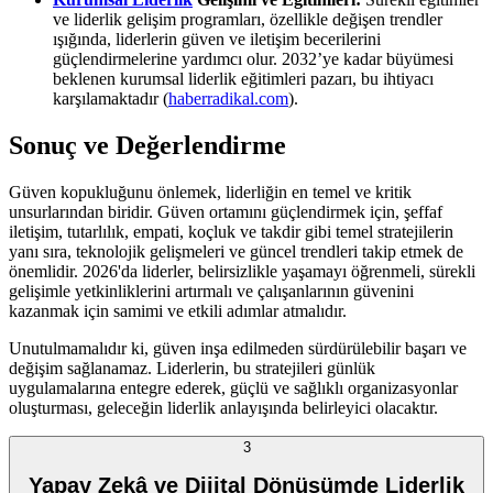
ve liderlik gelişim programları, özellikle değişen trendler
ışığında, liderlerin güven ve iletişim becerilerini
güçlendirmelerine yardımcı olur. 2032’ye kadar büyümesi
beklenen kurumsal liderlik eğitimleri pazarı, bu ihtiyacı
karşılamaktadır (
haberradikal.com
).
Sonuç ve Değerlendirme
Güven kopukluğunu önlemek, liderliğin en temel ve kritik
unsurlarından biridir. Güven ortamını güçlendirmek için, şeffaf
iletişim, tutarlılık, empati, koçluk ve takdir gibi temel stratejilerin
yanı sıra, teknolojik gelişmeleri ve güncel trendleri takip etmek de
önemlidir. 2026'da liderler, belirsizlikle yaşamayı öğrenmeli, sürekli
gelişimle yetkinliklerini artırmalı ve çalışanlarının güvenini
kazanmak için samimi ve etkili adımlar atmalıdır.
Unutulmamalıdır ki, güven inşa edilmeden sürdürülebilir başarı ve
değişim sağlanamaz. Liderlerin, bu stratejileri günlük
uygulamalarına entegre ederek, güçlü ve sağlıklı organizasyonlar
oluşturması, geleceğin liderlik anlayışında belirleyici olacaktır.
3
Yapay Zekâ ve Dijital Dönüşümde Liderlik