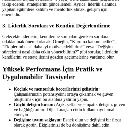
takip ederek, stratejilerini güncellemeli. Ayrıca, liderlik alanında
yapılan eğitimlere katılım ve mentorluk almak, gelişim için
önemlidir.
3. Liderlik Soruları ve Kendini Değerlendirme
Gelecekte liderlerin, kendilerine sormaları gereken sorulara
odaklanmak önemli olacak. Örneğin, “Kuruma katkım nedir?”,
“Ekiplerimi nasıl daha iyi motive edebilirim?” veya “Değişim
süreçlerini nasıl daha etkin yönetebilirim?” gibi sorular, liderlerin
kendilerini ve stratejilerini gözden geçirmelerine yardımcı olur.
Yüksek Performans İçin Pratik ve
Uygulanabilir Tavsiyeler
Koçluk ve mentorluk becerilerinizi geliştirin:
Çalışanlarınızın potansiyelini ortaya çıkarmak ve güven
oluşturmak için bu alanlara yatırım yapın.
Güçlü iletişim kurun:
Açık, şeffaf ve empatik iletişim, güven
ve bağlılığı artırır. Dijital araçları etkin kullanmayı ihmal
etmeyin.
Değişime uyum sağlayın:
Esnek olun ve değişimi bir fırsat
olarak görün. Ekiplerinizi de bu dönüşüme dahil edin.