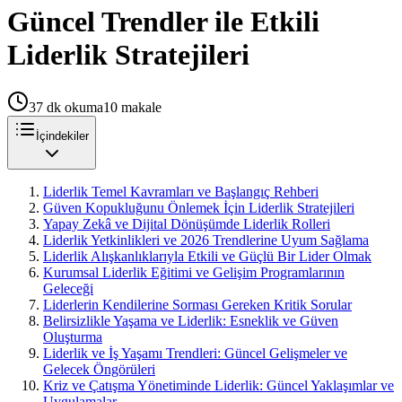
Güncel Trendler ile Etkili
Liderlik Stratejileri
37
dk okuma
10
makale
İçindekiler
Liderlik Temel Kavramları ve Başlangıç Rehberi
Güven Kopukluğunu Önlemek İçin Liderlik Stratejileri
Yapay Zekâ ve Dijital Dönüşümde Liderlik Rolleri
Liderlik Yetkinlikleri ve 2026 Trendlerine Uyum Sağlama
Liderlik Alışkanlıklarıyla Etkili ve Güçlü Bir Lider Olmak
Kurumsal Liderlik Eğitimi ve Gelişim Programlarının
Geleceği
Liderlerin Kendilerine Sorması Gereken Kritik Sorular
Belirsizlikle Yaşama ve Liderlik: Esneklik ve Güven
Oluşturma
Liderlik ve İş Yaşamı Trendleri: Güncel Gelişmeler ve
Gelecek Öngörüleri
Kriz ve Çatışma Yönetiminde Liderlik: Güncel Yaklaşımlar ve
Uygulamalar