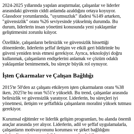
2024-2025 yıllarında yapılan araştırmalar, çalışanlar ve liderler
arasındaki güvenin ciddi anlamda azaldığını ortaya koyuyor.
Glassdoor yorumlarında, "uyumsuzluk" ifadesi %149 artarken,
"güvensizlik" oranı %26 seviyesinde yükselmiş durumda. Bu
durum, liderlerin insan yönetimi konusunda yeni yaklaşımlar
geliştirmesini zorunlu kılıyor.
Özellikle, çalışanların belirsizlik ve güvensizlik hissettiği
dönemlerde, liderlerin şeffaf iletişim ve etkili geri bildirimle bu
güveni yeniden tesis etmesi gerekiyor. Ayrıca, teknolojiyi doğru
kullanmak, çalışanların endişelerini anlamak ve çözüm odaklı
yaklaşımlar benimsemek, bu süreçte büyük rol oynuyor.
İşten Çıkarmalar ve Çalışan Bağlılığı
2015'te 50'den az çalışanı etkileyen işten çıkarmaların oranı %38
iken, 2025'te bu oran %51'e yükseldi. Bu trend, çalışanlar arasında
belirsizlik ve güvensizlik yaratıyor. Liderlerin, bu süreçleri iyi
yönetmesi, iletişim ve şeffaflıkla çalışanların moralini yüksek tutması
gerekiyor.
Kurumsal eğitimler ve liderlik gelişim programları, bu alanda önemli
araçlar arasında yer alıyor. Liderlerin, adil ve şeffaf uygulamalarla,
çalışanların motivasyonunu koruması ve şirket bağlılığını