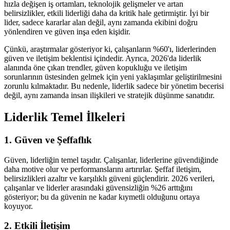
hızla değişen iş ortamları, teknolojik gelişmeler ve artan
belirsizlikler, etkili liderliği daha da kritik hale getirmiştir. İyi bir
lider, sadece kararlar alan değil, aynı zamanda ekibini doğru
yönlendiren ve güven inşa eden kişidir.
Çünkü, araştırmalar gösteriyor ki, çalışanların %60'ı, liderlerinden
güven ve iletişim beklentisi içindedir. Ayrıca, 2026'da liderlik
alanında öne çıkan trendler, güven kopukluğu ve iletişim
sorunlarının üstesinden gelmek için yeni yaklaşımlar geliştirilmesini
zorunlu kılmaktadır. Bu nedenle, liderlik sadece bir yönetim becerisi
değil, aynı zamanda insan ilişkileri ve stratejik düşünme sanatıdır.
Liderlik Temel İlkeleri
1. Güven ve Şeffaflık
Güven, liderliğin temel taşıdır. Çalışanlar, liderlerine güvendiğinde
daha motive olur ve performanslarını artırırlar. Şeffaf iletişim,
belirsizlikleri azaltır ve karşılıklı güveni güçlendirir. 2026 verileri,
çalışanlar ve liderler arasındaki güvensizliğin %26 arttığını
gösteriyor; bu da güvenin ne kadar kıymetli olduğunu ortaya
koyuyor.
2. Etkili İletişim