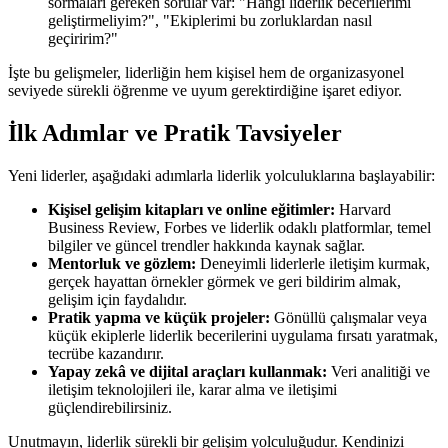
sormaları gereken sorular var: "Hangi liderlik becerilerimi
geliştirmeliyim?", "Ekiplerimi bu zorluklardan nasıl
geçiririm?"
İşte bu gelişmeler, liderliğin hem kişisel hem de organizasyonel
seviyede sürekli öğrenme ve uyum gerektirdiğine işaret ediyor.
İlk Adımlar ve Pratik Tavsiyeler
Yeni liderler, aşağıdaki adımlarla liderlik yolculuklarına başlayabilir:
Kişisel gelişim kitapları ve online eğitimler:
Harvard
Business Review, Forbes ve liderlik odaklı platformlar, temel
bilgiler ve güncel trendler hakkında kaynak sağlar.
Mentorluk ve gözlem:
Deneyimli liderlerle iletişim kurmak,
gerçek hayattan örnekler görmek ve geri bildirim almak,
gelişim için faydalıdır.
Pratik yapma ve küçük projeler:
Gönüllü çalışmalar veya
küçük ekiplerle liderlik becerilerini uygulama fırsatı yaratmak,
tecrübe kazandırır.
Yapay zekâ ve dijital araçları kullanmak:
Veri analitiği ve
iletişim teknolojileri ile, karar alma ve iletişimi
güçlendirebilirsiniz.
Unutmayın, liderlik sürekli bir gelişim yolculuğudur. Kendinizi