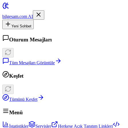
bilgesam.com AI
Yeni Sohbet
Oturum Mesajları
Tüm Mesajları Görüntüle
Keşfet
Tümünü Keşfet
Menü
İstatistikler
Servisler
Herkese Açık Tanıtım Linkleri