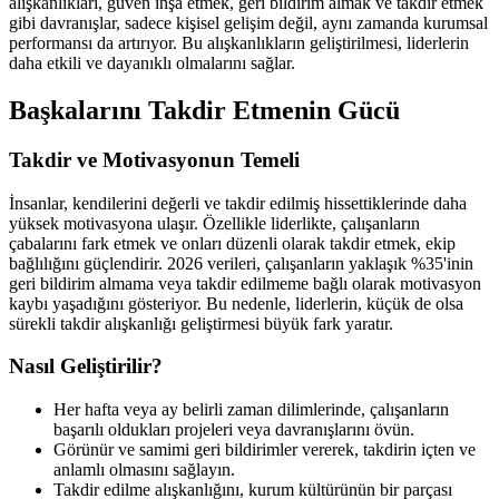
alışkanlıkları, güven inşa etmek, geri bildirim almak ve takdir etmek
gibi davranışlar, sadece kişisel gelişim değil, aynı zamanda kurumsal
performansı da artırıyor. Bu alışkanlıkların geliştirilmesi, liderlerin
daha etkili ve dayanıklı olmalarını sağlar.
Başkalarını Takdir Etmenin Gücü
Takdir ve Motivasyonun Temeli
İnsanlar, kendilerini değerli ve takdir edilmiş hissettiklerinde daha
yüksek motivasyona ulaşır. Özellikle liderlikte, çalışanların
çabalarını fark etmek ve onları düzenli olarak takdir etmek, ekip
bağlılığını güçlendirir. 2026 verileri, çalışanların yaklaşık %35'inin
geri bildirim almama veya takdir edilmeme bağlı olarak motivasyon
kaybı yaşadığını gösteriyor. Bu nedenle, liderlerin, küçük de olsa
sürekli takdir alışkanlığı geliştirmesi büyük fark yaratır.
Nasıl Geliştirilir?
Her hafta veya ay belirli zaman dilimlerinde, çalışanların
başarılı oldukları projeleri veya davranışlarını övün.
Görünür ve samimi geri bildirimler vererek, takdirin içten ve
anlamlı olmasını sağlayın.
Takdir edilme alışkanlığını, kurum kültürünün bir parçası