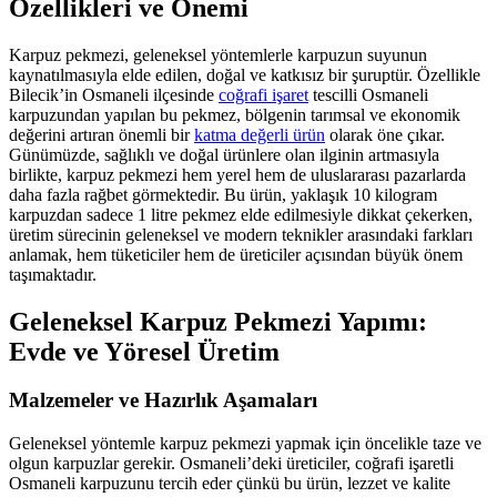
Özellikleri ve Önemi
Karpuz pekmezi, geleneksel yöntemlerle karpuzun suyunun
kaynatılmasıyla elde edilen, doğal ve katkısız bir şuruptür. Özellikle
Bilecik’in Osmaneli ilçesinde
coğrafi işaret
tescilli Osmaneli
karpuzundan yapılan bu pekmez, bölgenin tarımsal ve ekonomik
değerini artıran önemli bir
katma değerli ürün
olarak öne çıkar.
Günümüzde, sağlıklı ve doğal ürünlere olan ilginin artmasıyla
birlikte, karpuz pekmezi hem yerel hem de uluslararası pazarlarda
daha fazla rağbet görmektedir. Bu ürün, yaklaşık 10 kilogram
karpuzdan sadece 1 litre pekmez elde edilmesiyle dikkat çekerken,
üretim sürecinin geleneksel ve modern teknikler arasındaki farkları
anlamak, hem tüketiciler hem de üreticiler açısından büyük önem
taşımaktadır.
Geleneksel Karpuz Pekmezi Yapımı:
Evde ve Yöresel Üretim
Malzemeler ve Hazırlık Aşamaları
Geleneksel yöntemle karpuz pekmezi yapmak için öncelikle taze ve
olgun karpuzlar gerekir. Osmaneli’deki üreticiler, coğrafi işaretli
Osmaneli karpuzunu tercih eder çünkü bu ürün, lezzet ve kalite