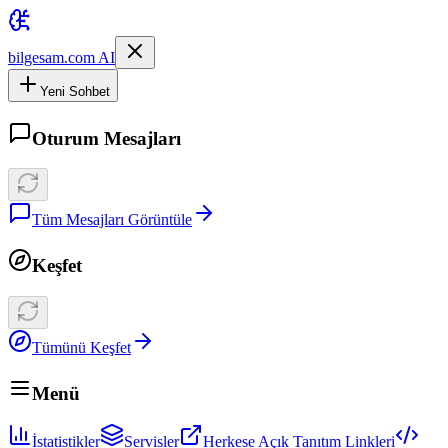
bilgesam.com AI
Yeni Sohbet
Oturum Mesajları
Tüm Mesajları Görüntüle
Keşfet
Tümünü Keşfet
Menü
İstatistikler
Servisler
Herkese Açık Tanıtım Linkleri