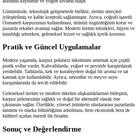
arasında kaynatılır ve yoğun kıvama ulaşır.
Günümüzde, teknolojik gelişmelerle birlikte, üretim süreçleri
iyileştirilmiş ve kalite kontrolü sağlanmıştır. Ayrıca, coğrafi işaretli
Osmaneli karpuzunun kullanılması, ürünün özgünlüğünü korur ve
pazarda rekabet avantajı sağlar. Modern üretim teknikleri, hijyen ve
tutarlılığı artırırken, geleneksel lezzet ve sağlıklı içerik korunur.
Pratik ve Güncel Uygulamalar
Modern yaşamda, karpuz pekmezi tüketimini artırmak için çeşitli
pratik yollar vardır. Kahvaltılarda, yoğurt ve peynirle karıştırılarak
yenilebilir. Tatlılarda, kek ve kurabiyelere doğal bir aroma ve tat
katmak için kullanılabilir. Ayrıca, smoothie ve meyve suyu
karışımlarında da tercih edilebilir.
Geleneksel üretim ve modern tüketim alışkanlıklarının birleşimi,
karpuz pekmezinin sağlıklı ve doğal bir alternatif olarak öne
çıkmasını sağlar. Özellikle, yöresel ürünlerin uluslararası pazarlarda
tanıtımı ve marka bilinirliğinin artırılması, hem ekonomik hem de
kültürel açıdan önemli bir fırsattır.
Sonuç ve Değerlendirme