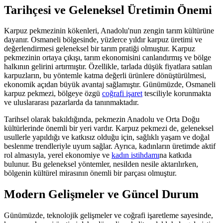
Tarihçesi ve Geleneksel Üretimin Önemi
Karpuz pekmezinin kökenleri, Anadolu'nun zengin tarım kültürüne
dayanır. Osmaneli bölgesinde, yüzlerce yıldır karpuz üretimi ve
değerlendirmesi geleneksel bir tarım pratiği olmuştur. Karpuz
pekmezinin ortaya çıkışı, tarım ekonomisini canlandırmış ve bölge
halkının gelirini artırmıştır. Özellikle, tarlada düşük fiyatlara satılan
karpuzların, bu yöntemle katma değerli ürünlere dönüştürülmesi,
ekonomik açıdan büyük avantaj sağlamıştır. Günümüzde, Osmaneli
karpuz pekmezi, bölgeye özgü
coğrafi işaret
tesciliyle korunmakta
ve uluslararası pazarlarda da tanınmaktadır.
Tarihsel olarak bakıldığında, pekmezin Anadolu ve Orta Doğu
kültürlerinde önemli bir yeri vardır. Karpuz pekmezi de, geleneksel
usullerle yapıldığı ve katkısız olduğu için, sağlıklı yaşam ve doğal
beslenme trendleriyle uyum sağlar. Ayrıca, kadınların üretimde aktif
rol almasıyla, yerel ekonomiye ve
kadın istihdamı
na katkıda
bulunur. Bu geleneksel yöntemler, nesilden nesile aktarılırken,
bölgenin kültürel mirasının önemli bir parçası olmuştur.
Modern Gelişmeler ve Güncel Durum
Günümüzde, teknolojik gelişmeler ve coğrafi işaretleme sayesinde,