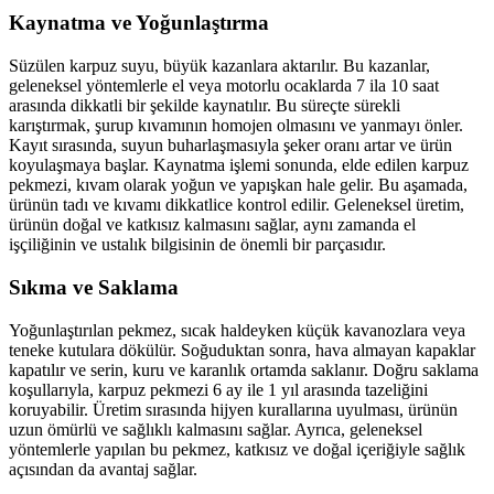
Kaynatma ve Yoğunlaştırma
Süzülen karpuz suyu, büyük kazanlara aktarılır. Bu kazanlar,
geleneksel yöntemlerle el veya motorlu ocaklarda 7 ila 10 saat
arasında dikkatli bir şekilde kaynatılır. Bu süreçte sürekli
karıştırmak, şurup kıvamının homojen olmasını ve yanmayı önler.
Kayıt sırasında, suyun buharlaşmasıyla şeker oranı artar ve ürün
koyulaşmaya başlar. Kaynatma işlemi sonunda, elde edilen karpuz
pekmezi, kıvam olarak yoğun ve yapışkan hale gelir. Bu aşamada,
ürünün tadı ve kıvamı dikkatlice kontrol edilir. Geleneksel üretim,
ürünün doğal ve katkısız kalmasını sağlar, aynı zamanda el
işçiliğinin ve ustalık bilgisinin de önemli bir parçasıdır.
Sıkma ve Saklama
Yoğunlaştırılan pekmez, sıcak haldeyken küçük kavanozlara veya
teneke kutulara dökülür. Soğuduktan sonra, hava almayan kapaklar
kapatılır ve serin, kuru ve karanlık ortamda saklanır. Doğru saklama
koşullarıyla, karpuz pekmezi 6 ay ile 1 yıl arasında tazeliğini
koruyabilir. Üretim sırasında hijyen kurallarına uyulması, ürünün
uzun ömürlü ve sağlıklı kalmasını sağlar. Ayrıca, geleneksel
yöntemlerle yapılan bu pekmez, katkısız ve doğal içeriğiyle sağlık
açısından da avantaj sağlar.