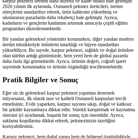
karpuz pekmezi üretimi daha düzenli ve kalite odaklı hale gelmiştir.
2026 yılının ilk aylarında, Osmaneli pekmez üreticileri, üretim
süreçlerini standardize ederek, ürün kalitesini yükseltmiş ve
uluslararası pazarlarda daha rekabetçi hale gelmiştir. Ayrıca,
kadınların ve gençlerin katılımını artırmak amacıyla çeşitli eğitim
programları düzenlenmektedir.
Bir yandan geleneksel yöntemler korunurken, diğer yandan modern
üretim teknikleriyle ürünlerin tutarlılığı ve hijyen standartları
yükseltiliyor. Bu sayede, karpuz pekmezi, sağlıklı ve doğal ürünlere
olan talebin arttığı günümüzde, hem yerel hem de global pazarda
daha fazla ilgi görmektedir. Ayrıca, ürünün değeri, coğrafi işaret
sayesinde korunmakta ve ürünün özgünlüğü tescillenmektedir.
Pratik Bilgiler ve Sonuç
Eğer siz de geleneksel karpuz pekmezi yapımını denemek
istiyorsanız, ilk olarak taze ve kaliteli Osmaneli karpuzları tercih
etmelisiniz. Evde yaparken, karpuz suyunu sıkıp, doğal ve katkısız
bir şekilde kaynatmaya dikkat edin. Sürekli karıştırmak ve kaynatma
süresini iyi ayarlamak, başarılı bir sonuç için önemlidir. Ayrıca,
saklama koşullarına dikkat ederek, pekmezinizin tazeliğini
koruyabilirsiniz.
Karpuz pekmezi, hem doğal yapısı hem de bölgesel özgünlüğüyle,