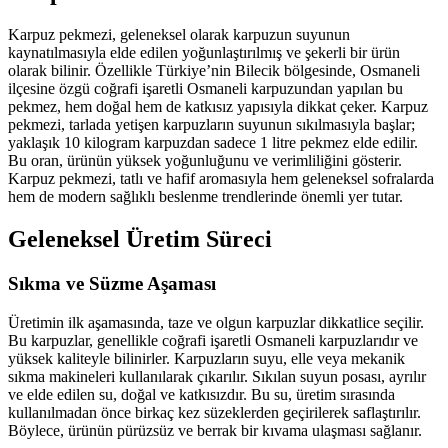
Karpuz pekmezi, geleneksel olarak karpuzun suyunun
kaynatılmasıyla elde edilen yoğunlaştırılmış ve şekerli bir ürün
olarak bilinir. Özellikle Türkiye’nin Bilecik bölgesinde, Osmaneli
ilçesine özgü coğrafi işaretli Osmaneli karpuzundan yapılan bu
pekmez, hem doğal hem de katkısız yapısıyla dikkat çeker. Karpuz
pekmezi, tarlada yetişen karpuzların suyunun sıkılmasıyla başlar;
yaklaşık 10 kilogram karpuzdan sadece 1 litre pekmez elde edilir.
Bu oran, ürünün yüksek yoğunluğunu ve verimliliğini gösterir.
Karpuz pekmezi, tatlı ve hafif aromasıyla hem geleneksel sofralarda
hem de modern sağlıklı beslenme trendlerinde önemli yer tutar.
Geleneksel Üretim Süreci
Sıkma ve Süzme Aşaması
Üretimin ilk aşamasında, taze ve olgun karpuzlar dikkatlice seçilir.
Bu karpuzlar, genellikle coğrafi işaretli Osmaneli karpuzlarıdır ve
yüksek kaliteyle bilinirler. Karpuzların suyu, elle veya mekanik
sıkma makineleri kullanılarak çıkarılır. Sıkılan suyun posası, ayrılır
ve elde edilen su, doğal ve katkısızdır. Bu su, üretim sırasında
kullanılmadan önce birkaç kez süzeklerden geçirilerek saflaştırılır.
Böylece, ürünün pürüzsüz ve berrak bir kıvama ulaşması sağlanır.