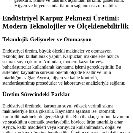
gerektirir. Kalite ve tutarlılık açısından farklılık gösterebilir.
Hijyen ve hijyen standartlarının sağlanması zor olabilir.
Endüstriyel Karpuz Pekmezi Üretimi:
Modern Teknolojiler ve Ölçeklenebilirlik
Teknolojik Gelişmeler ve Otomasyon
Endüstriyel üretim, büyük ölçekli makineler ve otomasyon
teknolojileri kullanılarak yapılır. Karpuzlar, makinelerle hızlıca
sıkarak suyu çıkarılır. Ardından, modern kazanlar veya
buharlaştırıcılar kullanılarak kaynatma işlemi gerçekleştirilir. Bu
sistemler, kaynatma süresini önemli ölçüde kısaltır ve ürün
tutarlılığını sağlar. Ayrıca, hijyen ve kalite kontrolü,
standartlaştırılmış prosedürler ve laboratuvar analizleriyle sağlanır.
Üretim Sürecindeki Farklar
Endüstriyel üretimde, karpuzun suyu, yüksek verimli sıkma
makineleriyle hızla çıkarılır. Kaynatma aşaması ise, otomatik
kontrollü makinelerde gerçekleştirilir. Bu cihazlar, şurubun kıvamını
ve sıcaklığını otomatik ayarlayabilir, böylece ürün tutarlılığı artar.
Ayrıca, katkı maddeleri veya koruyucu kullanılmadan, doğal ve
katkısız pekmez üretimi tercih edilir. Üretim sonrası, ambalajlama ve