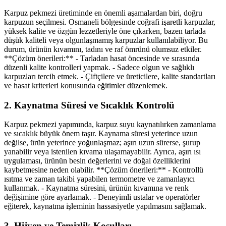
Karpuz pekmezi üretiminde en önemli aşamalardan biri, doğru
karpuzun seçilmesi. Osmaneli bölgesinde coğrafi işaretli karpuzlar,
yüksek kalite ve özgün lezzetleriyle öne çıkarken, bazen tarlada
düşük kaliteli veya olgunlaşmamış karpuzlar kullanılabiliyor. Bu
durum, ürünün kıvamını, tadını ve raf ömrünü olumsuz etkiler.
**Çözüm önerileri:** - Tarladan hasat öncesinde ve sırasında
düzenli kalite kontrolleri yapmak. - Sadece olgun ve sağlıklı
karpuzları tercih etmek. - Çiftçilere ve üreticilere, kalite standartları
ve hasat kriterleri konusunda eğitimler düzenlemek.
2. Kaynatma Süresi ve Sıcaklık Kontrolü
Karpuz pekmezi yapımında, karpuz suyu kaynatılırken zamanlama
ve sıcaklık büyük önem taşır. Kaynama süresi yeterince uzun
değilse, ürün yeterince yoğunlaşmaz; aşırı uzun sürerse, şurup
yanabilir veya istenilen kıvama ulaşamayabilir. Ayrıca, aşırı ısı
uygulaması, ürünün besin değerlerini ve doğal özelliklerini
kaybetmesine neden olabilir. **Çözüm önerileri:** - Kontrollü
ısıtma ve zaman takibi yapabilen termometre ve zamanlayıcı
kullanmak. - Kaynatma süresini, ürünün kıvamına ve renk
değişimine göre ayarlamak. - Deneyimli ustalar ve operatörler
eğiterek, kaynatma işleminin hassasiyetle yapılmasını sağlamak.
3. Hijyen ve Temizlik Koşulları