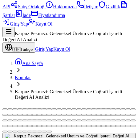
API
Satış Ortaklığı
Hakkımızda
İletişim
Gizlilik
Şartlar
İade
Fiyatlandırma
Giriş Yap
Kayıt Ol
Karpuz Pekmezi: Geleneksel Üretim ve Coğrafi İşaretli
Değeri AI Analizi
Giriş Yap
Kayıt Ol
🇹🇷
Türkçe
Ana Sayfa
Konular
Karpuz Pekmezi: Geleneksel Üretim ve Coğrafi İşaretli
Değeri AI Analizi