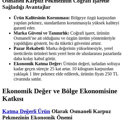
Osmaneli Karpuz Pekmezinin Coğrafi İşaretle
Sağladığı Avantajlar
Ürün Kalitesinin Korunması:
Bölgeye özgü karpuzdan
yapılan pekmez, standartların korunmasıyla yüksek kaliteyi
garanti eder.
Marka Güveni ve Tanınırlık:
Coğrafi işaret, ürünün
Osmaneli’ne ait olduğunu ve özgün üretim yöntemleriyle
yapıldığını gösterir, bu da tüketici güvenini artırır.
Pazar Rekabeti:
Marka değerinin yükselmesiyle, yerel
üreticilerin ürünleri hem yerel hem de uluslararası pazarlarda
daha kolay kabul görür.
Ekonomik Katma Değer:
Ürünün değeri, tarladan sofraya
kadar geçen süreçte 25 kat artar. 10 kilogram karpuzdan
yaklaşık 1 litre pekmez elde edilerek, ürünün fiyatı 250 TL
civarında satılır.
Ekonomik Değer ve Bölge Ekonomisine
Katkısı
Katma Değerli Ürün
Olarak Osmaneli Karpuz
Pekmezinin Ekonomik Önemi