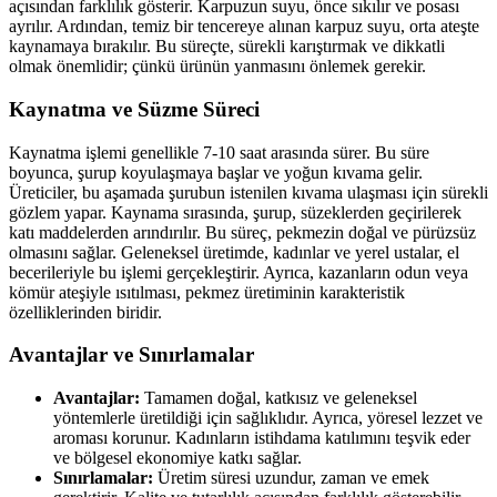
açısından farklılık gösterir. Karpuzun suyu, önce sıkılır ve posası
ayrılır. Ardından, temiz bir tencereye alınan karpuz suyu, orta ateşte
kaynamaya bırakılır. Bu süreçte, sürekli karıştırmak ve dikkatli
olmak önemlidir; çünkü ürünün yanmasını önlemek gerekir.
Kaynatma ve Süzme Süreci
Kaynatma işlemi genellikle 7-10 saat arasında sürer. Bu süre
boyunca, şurup koyulaşmaya başlar ve yoğun kıvama gelir.
Üreticiler, bu aşamada şurubun istenilen kıvama ulaşması için sürekli
gözlem yapar. Kaynama sırasında, şurup, süzeklerden geçirilerek
katı maddelerden arındırılır. Bu süreç, pekmezin doğal ve pürüzsüz
olmasını sağlar. Geleneksel üretimde, kadınlar ve yerel ustalar, el
becerileriyle bu işlemi gerçekleştirir. Ayrıca, kazanların odun veya
kömür ateşiyle ısıtılması, pekmez üretiminin karakteristik
özelliklerinden biridir.
Avantajlar ve Sınırlamalar
Avantajlar:
Tamamen doğal, katkısız ve geleneksel
yöntemlerle üretildiği için sağlıklıdır. Ayrıca, yöresel lezzet ve
aroması korunur. Kadınların istihdama katılımını teşvik eder
ve bölgesel ekonomiye katkı sağlar.
Sınırlamalar:
Üretim süresi uzundur, zaman ve emek