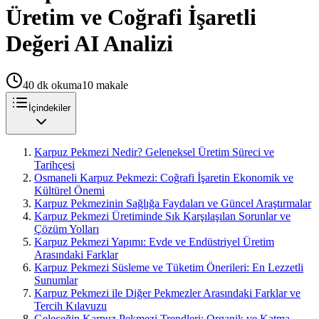
Üretim ve Coğrafi İşaretli
Değeri AI Analizi
40
dk okuma
10
makale
İçindekiler
Karpuz Pekmezi Nedir? Geleneksel Üretim Süreci ve
Tarihçesi
Osmaneli Karpuz Pekmezi: Coğrafi İşaretin Ekonomik ve
Kültürel Önemi
Karpuz Pekmezinin Sağlığa Faydaları ve Güncel Araştırmalar
Karpuz Pekmezi Üretiminde Sık Karşılaşılan Sorunlar ve
Çözüm Yolları
Karpuz Pekmezi Yapımı: Evde ve Endüstriyel Üretim
Arasındaki Farklar
Karpuz Pekmezi Süsleme ve Tüketim Önerileri: En Lezzetli
Sunumlar
Karpuz Pekmezi ile Diğer Pekmezler Arasındaki Farklar ve
Tercih Kılavuzu
Geleceğin Karpuz Pekmezi Trendleri: Organik ve Katma