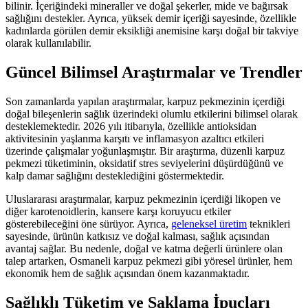
bilinir. İçeriğindeki mineraller ve doğal şekerler, mide ve bağırsak
sağlığını destekler. Ayrıca, yüksek demir içeriği sayesinde, özellikle
kadınlarda görülen demir eksikliği anemisine karşı doğal bir takviye
olarak kullanılabilir.
Güncel Bilimsel Araştırmalar ve Trendler
Son zamanlarda yapılan araştırmalar, karpuz pekmezinin içerdiği
doğal bileşenlerin sağlık üzerindeki olumlu etkilerini bilimsel olarak
desteklemektedir. 2026 yılı itibarıyla, özellikle antioksidan
aktivitesinin yaşlanma karşıtı ve inflamasyon azaltıcı etkileri
üzerinde çalışmalar yoğunlaşmıştır. Bir araştırma, düzenli karpuz
pekmezi tüketiminin, oksidatif stres seviyelerini düşürdüğünü ve
kalp damar sağlığını desteklediğini göstermektedir.
Uluslararası araştırmalar, karpuz pekmezinin içerdiği likopen ve
diğer karotenoidlerin, kansere karşı koruyucu etkiler
gösterebileceğini öne sürüyor. Ayrıca,
geleneksel üretim
teknikleri
sayesinde, ürünün katkısız ve doğal kalması, sağlık açısından
avantaj sağlar. Bu nedenle, doğal ve katma değerli ürünlere olan
talep artarken, Osmaneli karpuz pekmezi gibi yöresel ürünler, hem
ekonomik hem de sağlık açısından önem kazanmaktadır.
Sağlıklı Tüketim ve Saklama İpuçları