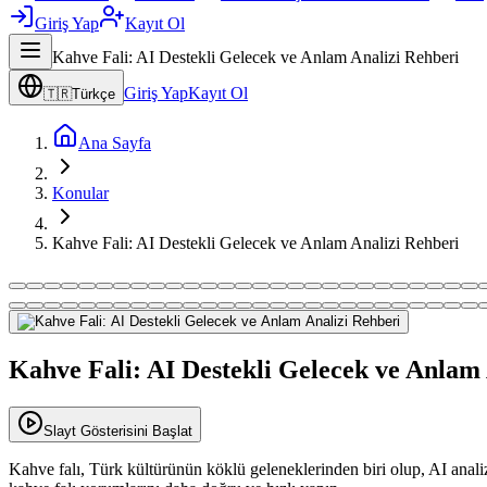
Giriş Yap
Kayıt Ol
Kahve Fali: AI Destekli Gelecek ve Anlam Analizi Rehberi
Giriş Yap
Kayıt Ol
🇹🇷
Türkçe
Ana Sayfa
Konular
Kahve Fali: AI Destekli Gelecek ve Anlam Analizi Rehberi
Kahve Fali: AI Destekli Gelecek ve Anlam
Slayt Gösterisini Başlat
Kahve falı, Türk kültürünün köklü geleneklerinden biri olup, AI analizl