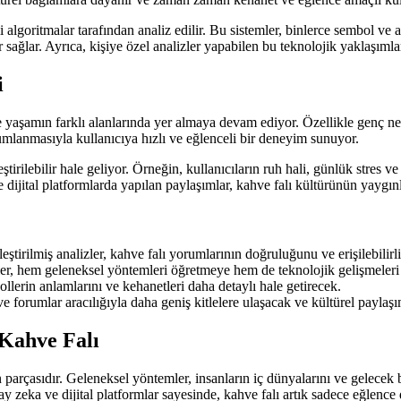
goritmalar tarafından analiz edilir. Bu sistemler, binlerce sembol ve anl
sağlar. Ayrıca, kişiye özel analizler yapabilen bu teknolojik yaklaşımla
i
 yaşamın farklı alanlarında yer almaya devam ediyor. Özellikle genç ne
mlanmasıyla kullanıcıya hızlı ve eğlenceli bir deneyim sunuyor.
tirilebilir hale geliyor. Örneğin, kullanıcıların ruh hali, günlük stres ve
dijital platformlarda yapılan paylaşımlar, kahve falı kültürünün yaygın
ştirilmiş analizler, kahve falı yorumlarının doğruluğunu ve erişilebilirli
ler, hem geleneksel yöntemleri öğretmeye hem de teknolojik gelişmele
erin anlamlarını ve kehanetleri daha detaylı hale getirecek.
ve forumlar aracılığıyla daha geniş kitlelere ulaşacak ve kültürel paylaş
Kahve Falı
n parçasıdır. Geleneksel yöntemler, insanların iç dünyalarını ve gelecek 
pay zeka ve dijital platformlar sayesinde, kahve falı artık sadece eğlence 