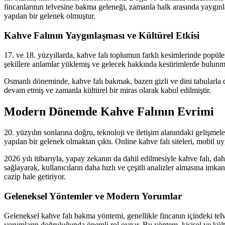
fincanlarının telvesine bakma geleneği, zamanla halk arasında yaygın
yapılan bir gelenek olmuştur.
Kahve Falının Yaygınlaşması ve Kültürel Etkisi
17. ve 18. yüzyıllarda, kahve falı toplumun farklı kesimlerinde popüler
şekillere anlamlar yüklemiş ve gelecek hakkında kestirimlerde bulunmu
Osmanlı döneminde, kahve falı bakmak, bazen gizli ve dini tabularla da
devam etmiş ve zamanla kültürel bir miras olarak kabul edilmiştir.
Modern Dönemde Kahve Falının Evrimi
20. yüzyılın sonlarına doğru, teknoloji ve iletişim alanındaki gelişmele
yapılan bir gelenek olmaktan çıktı. Online kahve falı siteleri, mobil uy
2026 yılı itibarıyla, yapay zekanın da dahil edilmesiyle kahve falı, dah
sağlayarak, kullanıcıların daha hızlı ve çeşitli analizler almasına imka
cazip hale getiriyor.
Geleneksel Yöntemler ve Modern Yorumlar
Geleneksel kahve falı bakma yöntemi, genellikle fincanın içindeki telve
yorumların doğruluğunda önemli rol oynar. Bu yöntem, kişisel ve kült