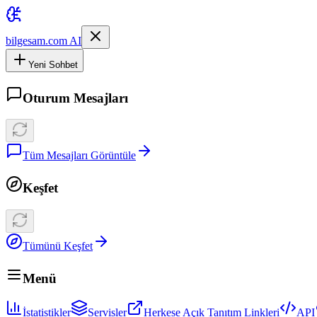
bilgesam.com AI
Yeni Sohbet
Oturum Mesajları
Tüm Mesajları Görüntüle
Keşfet
Tümünü Keşfet
Menü
İstatistikler
Servisler
Herkese Açık Tanıtım Linkleri
API