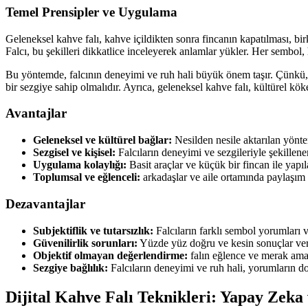
Temel Prensipler ve Uygulama
Geleneksel kahve falı, kahve içildikten sonra fincanın kapatılması, birk
Falcı, bu şekilleri dikkatlice inceleyerek anlamlar yükler. Her sembol,
Bu yöntemde, falcının deneyimi ve ruh hali büyük önem taşır. Çünkü, f
bir sezgiye sahip olmalıdır. Ayrıca, geleneksel kahve falı, kültürel kö
Avantajlar
Geleneksel ve kültürel bağlar:
Nesilden nesile aktarılan yöntem
Sezgisel ve kişisel:
Falcıların deneyimi ve sezgileriyle şekillene
Uygulama kolaylığı:
Basit araçlar ve küçük bir fincan ile yapıla
Toplumsal ve eğlenceli:
arkadaşlar ve aile ortamında paylaşım 
Dezavantajlar
Subjektiflik ve tutarsızlık:
Falcıların farklı sembol yorumları 
Güvenilirlik sorunları:
Yüzde yüz doğru ve kesin sonuçlar ver
Objektif olmayan değerlendirme:
falın eğlence ve merak amaçl
Sezgiye bağlılık:
Falcıların deneyimi ve ruh hali, yorumların do
Dijital Kahve Falı Teknikleri: Yapay Zek