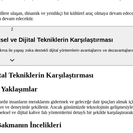
sillere ulaşan, dinamik ve yenilikçi bir kültürel araç olmaya devam ed
a devam edecektir.
2
el ve Dijital Tekniklerin Karşılaştırması
kma ile yapay zeka destekli dijital yöntemlerin avantajlarını ve dezavantajları
tal Tekniklerin Karşılaştırması
l Yaklaşımlar
ardır insanların meraklarını gidermek ve geleceğe dair ipuçları almak iç
ler ve deneyimle şekillenir. Ancak günümüzde teknolojinin gelişmesiyle bi
el ve dijital kahve falı yöntemlerini detaylı bir şekilde karşılaştırarak 
Bakmanın İncelikleri