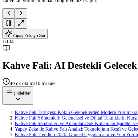
kahve falı yorumlarını daha doğru ve hızlı yapın.
Yapay Zekaya Sor
1
/
134
Kahve Fali: AI Destekli Gelece
40
dk okuma
10
makale
İçindekiler
Kahve Fali Tarihçesi: Köklü Geleneklerden Modern Yorumlara
Kahve Falı Yöntemleri: Geleneksel ve Dijital Tekniklerin Karşıl
Kahve Falı Sembolleri ve Anlamları: Sık Kullanılan İşaretler v
Yapay Zeka ile Kahve Falı Analizi: Teknolojinin Keşfi ve Gele
Kahve Falı Trendleri 2026: Güncel Uygulamalar ve Yeni Yorum