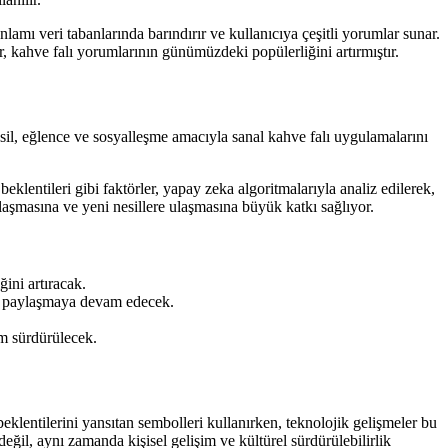
amı veri tabanlarında barındırır ve kullanıcıya çeşitli yorumlar sunar.
r, kahve falı yorumlarının günümüzdeki popülerliğini artırmıştır.
sil, eğlence ve sosyalleşme amacıyla sanal kahve falı uygulamalarını
 beklentileri gibi faktörler, yapay zeka algoritmalarıyla analiz edilerek,
laşmasına ve yeni nesillere ulaşmasına büyük katkı sağlıyor.
ğini artıracak.
ri paylaşmaya devam edecek.
ım sürdürülecek.
beklentilerini yansıtan sembolleri kullanırken, teknolojik gelişmeler bu
değil, aynı zamanda kişisel gelişim ve kültürel sürdürülebilirlik