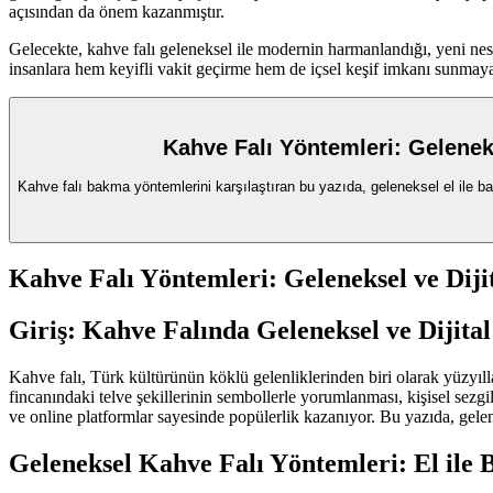
açısından da önem kazanmıştır.
Gelecekte, kahve falı geleneksel ile modernin harmanlandığı, yeni ne
insanlara hem keyifli vakit geçirme hem de içsel keşif imkanı sunmay
Kahve Falı Yöntemleri: Geleneks
Kahve falı bakma yöntemlerini karşılaştıran bu yazıda, geleneksel el ile ba
Kahve Falı Yöntemleri: Geleneksel ve Diji
Giriş: Kahve Falında Geleneksel ve Dijita
Kahve falı, Türk kültürünün köklü gelenliklerinden biri olarak yüzyıll
fincanındaki telve şekillerinin sembollerle yorumlanması, kişisel sezgi
ve online platformlar sayesinde popülerlik kazanıyor. Bu yazıda, geleneks
Geleneksel Kahve Falı Yöntemleri: El ile 