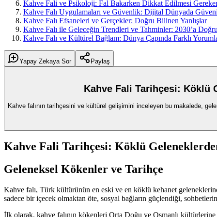
Kahve Fali ve Psikoloji: Fal Bakarken Dikkat Edilmesi Gereke
Kahve Falı Uygulamaları ve Güvenlik: Dijital Dünyada Güvenili
Kahve Falı Efsaneleri ve Gerçekler: Doğru Bilinen Yanlışlar
Kahve Falı ile Geleceğin Trendleri ve Tahminler: 2030’a Doğr
Kahve Falı ve Kültürel Bağlam: Dünya Çapında Farklı Yorumla
Yapay Zekaya Sor
Paylaş
Kahve Fali Tarihçesi: Köklü
Kahve falının tarihçesini ve kültürel gelişimini inceleyen bu makalede, g
Kahve Fali Tarihçesi: Köklü Geleneklerd
Geleneksel Kökenler ve Tarihçe
Kahve falı, Türk kültürünün en eski ve en köklü kehanet gelenekler
sadece bir içecek olmaktan öte, sosyal bağların güçlendiği, sohbetlerin
İlk olarak, kahve falının kökenleri Orta Doğu ve Osmanlı kültürlerine d