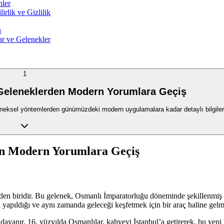
nler
rlik ve Gizlilik
u
r ve Gelenekler
1
 Geleneklerden Modern Yorumlara Geçiş
eleneksel yöntemlerden günümüzdeki modern uygulamalara kadar detaylı bilgiler
en Modern Yorumlara Geçiş
inden biridir. Bu gelenek, Osmanlı İmparatorluğu döneminde şekillenmi
 yapıldığı ve aynı zamanda geleceği keşfetmek için bir araç haline gelmi
ayanır. 16. yüzyılda Osmanlılar, kahveyi İstanbul’a getirerek, bu yeni içe