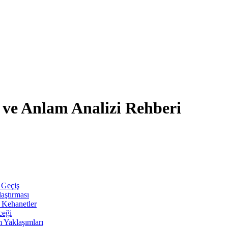
k ve Anlam Analizi Rehberi
 Geçiş
aştırması
e Kehanetler
ceği
 Yaklaşımları