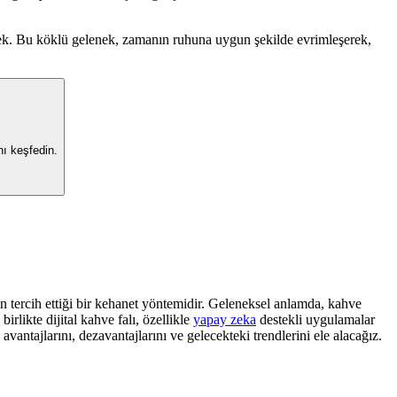
ecek. Bu köklü gelenek, zamanın ruhuna uygun şekilde evrimleşerek,
nı keşfedin.
in tercih ettiği bir kehanet yöntemidir. Geleneksel anlamda, kahve
rlikte dijital kahve falı, özellikle
yapay zeka
destekli uygulamalar
avantajlarını, dezavantajlarını ve gelecekteki trendlerini ele alacağız.