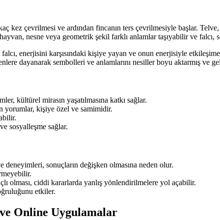
aç kez çevrilmesi ve ardından fincanın ters çevrilmesiyle başlar. Telve, 
 hayvan, nesne veya geometrik şekil farklı anlamlar taşıyabilir ve falcı, 
alcı, enerjisini karşısındaki kişiye yayan ve onun enerjisiyle etkileşi
kenlere dayanarak sembolleri ve anlamlarını nesiller boyu aktarmış ve gel
ler, kültürel mirasın yaşatılmasına katkı sağlar.
n yorumlar, kişiye özel ve samimidir.
bilir.
ve sosyalleşme sağlar.
ve deneyimleri, sonuçların değişken olmasına neden olur.
meyebilir.
ı olması, ciddi kararlarda yanlış yönlendirilmelere yol açabilir.
ğruluğunu etkiler.
a ve Online Uygulamalar