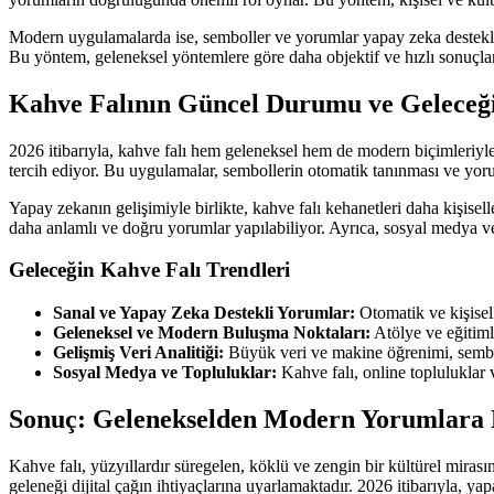
Modern uygulamalarda ise, semboller ve yorumlar yapay zeka destekli al
Bu yöntem, geleneksel yöntemlere göre daha objektif ve hızlı sonuçlar 
Kahve Falının Güncel Durumu ve Geleceğ
2026 itibarıyla, kahve falı hem geleneksel hem de modern biçimleriyle
tercih ediyor. Bu uygulamalar, sembollerin otomatik tanınması ve yoru
Yapay zekanın gelişimiyle birlikte, kahve falı kehanetleri daha kişiselleş
daha anlamlı ve doğru yorumlar yapılabiliyor. Ayrıca, sosyal medya ve 
Geleceğin Kahve Falı Trendleri
Sanal ve Yapay Zeka Destekli Yorumlar:
Otomatik ve kişiselle
Geleneksel ve Modern Buluşma Noktaları:
Atölye ve eğitim
Gelişmiş Veri Analitiği:
Büyük veri ve makine öğrenimi, semboll
Sosyal Medya ve Topluluklar:
Kahve falı, online topluluklar 
Sonuç: Gelenekselden Modern Yorumlara 
Kahve falı, yüzyıllardır süregelen, köklü ve zengin bir kültürel mirası
geleneği dijital çağın ihtiyaçlarına uyarlamaktadır. 2026 itibarıyla, ya