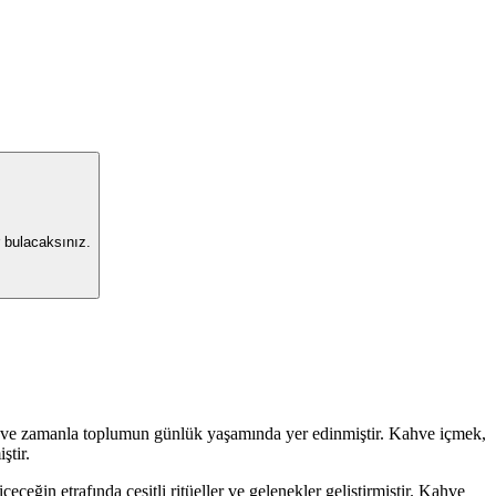
 bulacaksınız.
ş ve zamanla toplumun günlük yaşamında yer edinmiştir. Kahve içmek,
ştir.
ceğin etrafında çeşitli ritüeller ve gelenekler geliştirmiştir. Kahve