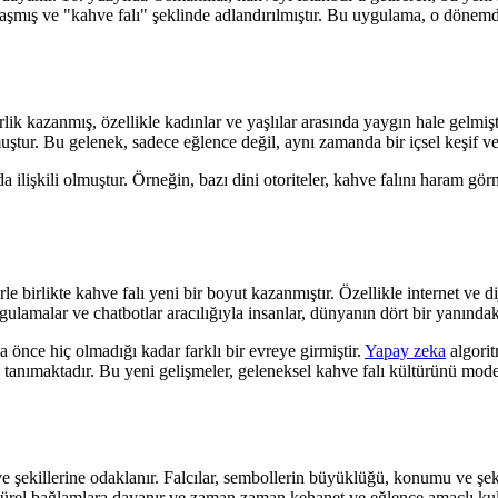
laşmış ve "kahve falı" şeklinde adlandırılmıştır. Bu uygulama, o dönem
lik kazanmış, özellikle kadınlar ve yaşlılar arasında yaygın hale gelmişt
ştur. Bu gelenek, sadece eğlence değil, aynı zamanda bir içsel keşif ve
 ilişkili olmuştur. Örneğin, bazı dini otoriteler, kahve falını haram gör
rle birlikte kahve falı yeni bir boyut kazanmıştır. Özellikle internet ve 
gulamalar ve chatbotlar aracılığıyla insanlar, dünyanın dört bir yanındak
a önce hiç olmadığı kadar farklı bir evreye girmiştir.
Yapay zeka
algorit
n tanımaktadır. Bu yeni gelişmeler, geleneksel kahve falı kültürünü moder
 şekillerine odaklanır. Falcılar, sembollerin büyüklüğü, konumu ve şeklin
ürel bağlamlara dayanır ve zaman zaman kehanet ve eğlence amaçlı kull