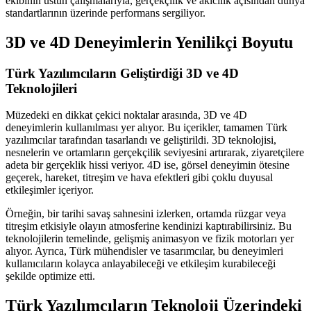
ekibinin üstün çalışmalarıyla, gerçekçilik ve akıcılık açısından dünya
standartlarının üzerinde performans sergiliyor.
3D ve 4D Deneyimlerin Yenilikçi Boyutu
Türk Yazılımcıların Geliştirdiği 3D ve 4D
Teknolojileri
Müzedeki en dikkat çekici noktalar arasında, 3D ve 4D
deneyimlerin kullanılması yer alıyor. Bu içerikler, tamamen Türk
yazılımcılar tarafından tasarlandı ve geliştirildi. 3D teknolojisi,
nesnelerin ve ortamların gerçekçilik seviyesini artırarak, ziyaretçilere
adeta bir gerçeklik hissi veriyor. 4D ise, görsel deneyimin ötesine
geçerek, hareket, titreşim ve hava efektleri gibi çoklu duyusal
etkileşimler içeriyor.
Örneğin, bir tarihi savaş sahnesini izlerken, ortamda rüzgar veya
titreşim etkisiyle olayın atmosferine kendinizi kaptırabilirsiniz. Bu
teknolojilerin temelinde, gelişmiş animasyon ve fizik motorları yer
alıyor. Ayrıca, Türk mühendisler ve tasarımcılar, bu deneyimleri
kullanıcıların kolayca anlayabileceği ve etkileşim kurabileceği
şekilde optimize etti.
Türk Yazılımcıların Teknoloji Üzerindeki