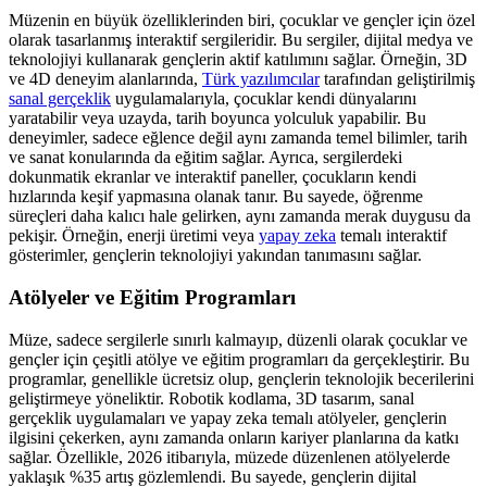
Müzenin en büyük özelliklerinden biri, çocuklar ve gençler için özel
olarak tasarlanmış interaktif sergileridir. Bu sergiler, dijital medya ve
teknolojiyi kullanarak gençlerin aktif katılımını sağlar. Örneğin, 3D
ve 4D deneyim alanlarında,
Türk yazılımcılar
tarafından geliştirilmiş
sanal gerçeklik
uygulamalarıyla, çocuklar kendi dünyalarını
yaratabilir veya uzayda, tarih boyunca yolculuk yapabilir. Bu
deneyimler, sadece eğlence değil aynı zamanda temel bilimler, tarih
ve sanat konularında da eğitim sağlar. Ayrıca, sergilerdeki
dokunmatik ekranlar ve interaktif paneller, çocukların kendi
hızlarında keşif yapmasına olanak tanır. Bu sayede, öğrenme
süreçleri daha kalıcı hale gelirken, aynı zamanda merak duygusu da
pekişir. Örneğin, enerji üretimi veya
yapay zeka
temalı interaktif
gösterimler, gençlerin teknolojiyi yakından tanımasını sağlar.
Atölyeler ve Eğitim Programları
Müze, sadece sergilerle sınırlı kalmayıp, düzenli olarak çocuklar ve
gençler için çeşitli atölye ve eğitim programları da gerçekleştirir. Bu
programlar, genellikle ücretsiz olup, gençlerin teknolojik becerilerini
geliştirmeye yöneliktir. Robotik kodlama, 3D tasarım, sanal
gerçeklik uygulamaları ve yapay zeka temalı atölyeler, gençlerin
ilgisini çekerken, aynı zamanda onların kariyer planlarına da katkı
sağlar. Özellikle, 2026 itibarıyla, müzede düzenlenen atölyelerde
yaklaşık %35 artış gözlemlendi. Bu sayede, gençlerin dijital