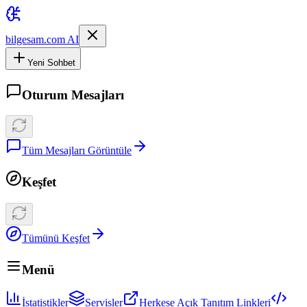
bilgesam.com AI
Yeni Sohbet
Oturum Mesajları
Tüm Mesajları Görüntüle
Keşfet
Tümünü Keşfet
Menü
İstatistikler
Servisler
Herkese Açık Tanıtım Linkleri