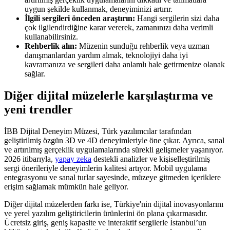
uygun şekilde kullanmak, deneyiminizi artırır.
İlgili sergileri önceden araştırın:
Hangi sergilerin sizi daha
çok ilgilendirdiğine karar vererek, zamanınızı daha verimli
kullanabilirsiniz.
Rehberlik alın:
Müzenin sunduğu rehberlik veya uzman
danışmanlardan yardım almak, teknolojiyi daha iyi
kavramanıza ve sergileri daha anlamlı hale getirmenize olanak
sağlar.
Diğer dijital müzelerle karşılaştırma ve
yeni trendler
İBB Dijital Deneyim Müzesi, Türk yazılımcılar tarafından
geliştirilmiş özgün 3D ve 4D deneyimleriyle öne çıkar. Ayrıca, sanal
ve artırılmış gerçeklik uygulamalarında sürekli gelişmeler yaşanıyor.
2026 itibarıyla,
yapay zeka
destekli analizler ve kişiselleştirilmiş
sergi önerileriyle deneyimlerin kalitesi artıyor. Mobil uygulama
entegrasyonu ve sanal turlar sayesinde, müzeye gitmeden içeriklere
erişim sağlamak mümkün hale geliyor.
Diğer dijital müzelerden farkı ise, Türkiye'nin dijital inovasyonlarını
ve yerel yazılım geliştiricilerin ürünlerini ön plana çıkarmasıdır.
Ücretsiz giriş, geniş kapasite ve interaktif sergilerle İstanbul’un