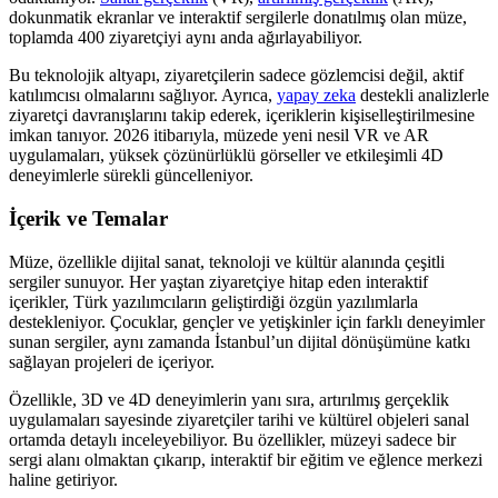
dokunmatik ekranlar ve interaktif sergilerle donatılmış olan müze,
toplamda 400 ziyaretçiyi aynı anda ağırlayabiliyor.
Bu teknolojik altyapı, ziyaretçilerin sadece gözlemcisi değil, aktif
katılımcısı olmalarını sağlıyor. Ayrıca,
yapay zeka
destekli analizlerle
ziyaretçi davranışlarını takip ederek, içeriklerin kişiselleştirilmesine
imkan tanıyor. 2026 itibarıyla, müzede yeni nesil VR ve AR
uygulamaları, yüksek çözünürlüklü görseller ve etkileşimli 4D
deneyimlerle sürekli güncelleniyor.
İçerik ve Temalar
Müze, özellikle dijital sanat, teknoloji ve kültür alanında çeşitli
sergiler sunuyor. Her yaştan ziyaretçiye hitap eden interaktif
içerikler, Türk yazılımcıların geliştirdiği özgün yazılımlarla
destekleniyor. Çocuklar, gençler ve yetişkinler için farklı deneyimler
sunan sergiler, aynı zamanda İstanbul’un dijital dönüşümüne katkı
sağlayan projeleri de içeriyor.
Özellikle, 3D ve 4D deneyimlerin yanı sıra, artırılmış gerçeklik
uygulamaları sayesinde ziyaretçiler tarihi ve kültürel objeleri sanal
ortamda detaylı inceleyebiliyor. Bu özellikler, müzeyi sadece bir
sergi alanı olmaktan çıkarıp, interaktif bir eğitim ve eğlence merkezi
haline getiriyor.