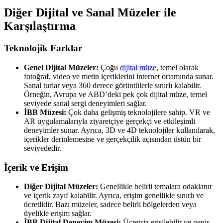
Diğer Dijital ve Sanal Müzeler ile
Karşılaştırma
Teknolojik Farklar
Genel Dijital Müzeler:
Çoğu
dijital müze
, temel olarak
fotoğraf, video ve metin içeriklerini internet ortamında sunar.
Sanal turlar veya 360 derece görüntülerle sınırlı kalabilir.
Örneğin, Avrupa ve ABD’deki pek çok dijital müze, temel
seviyede sanal sergi deneyimleri sağlar.
İBB Müzesi:
Çok daha gelişmiş teknolojilere sahip. VR ve
AR uygulamalarıyla ziyaretçiye gerçekçi ve etkileşimli
deneyimler sunar. Ayrıca, 3D ve 4D teknolojiler kullanılarak,
içerikler derinlemesine ve gerçekçilik açısından üstün bir
seviyededir.
İçerik ve Erişim
Diğer Dijital Müzeler:
Genellikle belirli temalara odaklanır
ve içerik zayıf kalabilir. Ayrıca, erişim genellikle sınırlı ve
ücretlidir. Bazı müzeler, sadece belirli bölgelerden veya
üyelikle erişim sağlar.
İBB Dijital Deneyim Müzesi:
Ücretsiz erişilebilir ve geniş