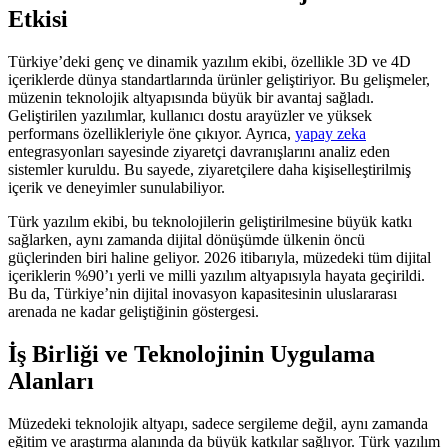
Etkisi
Türkiye’deki genç ve dinamik yazılım ekibi, özellikle 3D ve 4D
içeriklerde dünya standartlarında ürünler geliştiriyor. Bu gelişmeler,
müzenin teknolojik altyapısında büyük bir avantaj sağladı.
Geliştirilen yazılımlar, kullanıcı dostu arayüzler ve yüksek
performans özellikleriyle öne çıkıyor. Ayrıca,
yapay zeka
entegrasyonları sayesinde ziyaretçi davranışlarını analiz eden
sistemler kuruldu. Bu sayede, ziyaretçilere daha kişiselleştirilmiş
içerik ve deneyimler sunulabiliyor.
Türk yazılım ekibi, bu teknolojilerin geliştirilmesine büyük katkı
sağlarken, aynı zamanda dijital dönüşümde ülkenin öncü
güçlerinden biri haline geliyor. 2026 itibarıyla, müzedeki tüm dijital
içeriklerin %90’ı yerli ve milli yazılım altyapısıyla hayata geçirildi.
Bu da, Türkiye’nin dijital inovasyon kapasitesinin uluslararası
arenada ne kadar geliştiğinin göstergesi.
İş Birliği ve Teknolojinin Uygulama
Alanları
Müzedeki teknolojik altyapı, sadece sergileme değil, aynı zamanda
eğitim ve araştırma alanında da büyük katkılar sağlıyor. Türk yazılım