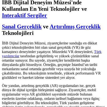
İBB Dijital Deneyim Müzesi'nde
Kullanılan En Yeni Teknolojiler ve
Interaktif Sergiler
Sanal Gerçeklik
ve
Artırılmış Gerçeklik
Teknolojileri
İBB Dijital Deneyim Müzesi, ziyaretçilerine sunduğu en dikkat
çekici teknolojilerden biri olan sanal gerçeklik (VR) ile göz
kamaştırıcı deneyimler yaşatıyor. Müzedeki VR deneyimleri,
Türk
yazılımcılar
tarafından geliştirilmiş ve yüksek çözünürlükte sanal
ortamlar sunuyor. Bu sayede, ziyaretçiler kendilerini başka
dünyalarda gibi hissediyor. Örneğin, geçmişte İstanbul’un tarihi
mekanlarını sanal ortamda gezebilir veya uzayda bir yolculuğa
çıkabilirsiniz. Bu teknolojinin temelinde, yüksek performanslı VR
gözlükleri ve hareket izleme sistemleri yer alıyor.
Öte yandan, artırılmış gerçeklik (AR) uygulamaları ise, gerçek
dünya ile dijital içeriğin birleşimini sağlıyor. Ziyaretçiler, mobil
uygulamalar veya AR gözlükleri sayesinde müzede bulunan
eserlerin üzerine odaklanıp, onların tarihsel bağlamını veya ilginç
bilgilerini görebiliyor. Bu teknolojiler, Türk yazılım geliştirme