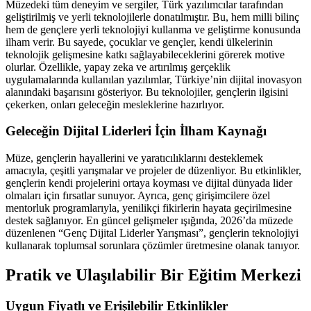
Müzedeki tüm deneyim ve sergiler, Türk yazılımcılar tarafından
geliştirilmiş ve yerli teknolojilerle donatılmıştır. Bu, hem milli bilinç
hem de gençlere yerli teknolojiyi kullanma ve geliştirme konusunda
ilham verir. Bu sayede, çocuklar ve gençler, kendi ülkelerinin
teknolojik gelişmesine katkı sağlayabileceklerini görerek motive
olurlar. Özellikle, yapay zeka ve artırılmış gerçeklik
uygulamalarında kullanılan yazılımlar, Türkiye’nin dijital inovasyon
alanındaki başarısını gösteriyor. Bu teknolojiler, gençlerin ilgisini
çekerken, onları geleceğin mesleklerine hazırlıyor.
Geleceğin Dijital Liderleri İçin İlham Kaynağı
Müze, gençlerin hayallerini ve yaratıcılıklarını desteklemek
amacıyla, çeşitli yarışmalar ve projeler de düzenliyor. Bu etkinlikler,
gençlerin kendi projelerini ortaya koyması ve dijital dünyada lider
olmaları için fırsatlar sunuyor. Ayrıca, genç girişimcilere özel
mentorluk programlarıyla, yenilikçi fikirlerin hayata geçirilmesine
destek sağlanıyor. En güncel gelişmeler ışığında, 2026’da müzede
düzenlenen “Genç Dijital Liderler Yarışması”, gençlerin teknolojiyi
kullanarak toplumsal sorunlara çözümler üretmesine olanak tanıyor.
Pratik ve Ulaşılabilir Bir Eğitim Merkezi
Uygun Fiyatlı ve Erişilebilir Etkinlikler