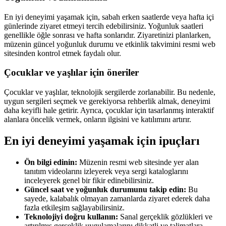
En iyi deneyimi yaşamak için, sabah erken saatlerde veya hafta içi
günlerinde ziyaret etmeyi tercih edebilirsiniz. Yoğunluk saatleri
genellikle öğle sonrası ve hafta sonlarıdır. Ziyaretinizi planlarken,
müzenin güncel yoğunluk durumu ve etkinlik takvimini resmi web
sitesinden kontrol etmek faydalı olur.
Çocuklar ve yaşlılar için öneriler
Çocuklar ve yaşlılar, teknolojik sergilerde zorlanabilir. Bu nedenle,
uygun sergileri seçmek ve gerekiyorsa rehberlik almak, deneyimi
daha keyifli hale getirir. Ayrıca, çocuklar için tasarlanmış interaktif
alanlara öncelik vermek, onların ilgisini ve katılımını artırır.
En iyi deneyimi yaşamak için ipuçları
Ön bilgi edinin:
Müzenin resmi web sitesinde yer alan
tanıtım videolarını izleyerek veya sergi kataloglarını
inceleyerek genel bir fikir edinebilirsiniz.
Güncel saat ve yoğunluk durumunu takip edin:
Bu
sayede, kalabalık olmayan zamanlarda ziyaret ederek daha
fazla etkileşim sağlayabilirsiniz.
Teknolojiyi doğru kullanın:
Sanal gerçeklik gözlükleri ve
artırılmış gerçeklik uygulamalarını dikkatli ve talimatlara