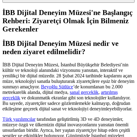
İBB Dijital Deneyim Müzesi'ne Başlangıç
Rehberi: Ziyaretçi Olmak İçin Bilmeniz
Gerekenler
İBB Dijital Deneyim Müzesi nedir ve
neden ziyaret edilmelidir?
İBB Dijital Deneyim Müzesi, İstanbul Büyükşehir Belediyesi’nin
kültür ve teknoloji alanındaki vizyonunu yansıtan, interaktif ve
yenilikçi bir dijital müzedir. 28 Şubat 2024 tarihinde kapılarını açan
müze, teknolojiyi sanatla buluşturarak ziyaretçilere eşsiz bir deneyim
sunmayı amaçlıyor.
Beyoğlu Sütlüce
’de konumlanan bu 2.000
metrekarelik alanda, dijital medya,
sanal gerçeklik
,
artırılmış
gerçeklik
ve dokunmatik ekranlar gibi son teknolojiler kullanılıyor.
Bu sayede, ziyaretçiler sadece gözlemlemekle kalmayıp, doğrudan
etkileşime geçerek dijital sanat ve teknolojiyi deneyimleyebiliyorlar.
Türk yazılımcılar
tarafından geliştirilmiş 3D ve 4D deneyimler,
müzeye özgü ve ülkemizin dijital inovasyonlarını yansıtan önemli
unsurlardan biridir. Ayrıca, her yaştan ziyaretçiye hitap eden çeşitli
sergiler ve etkinlikler bulunuyor. Günümüzde İstanbul müzeleri