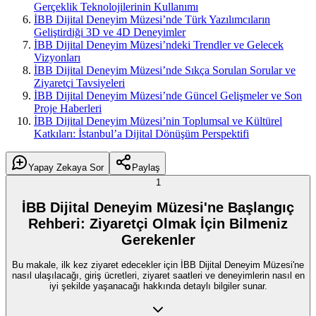
Gerçeklik Teknolojilerinin Kullanımı
İBB Dijital Deneyim Müzesi’nde Türk Yazılımcıların
Geliştirdiği 3D ve 4D Deneyimler
İBB Dijital Deneyim Müzesi’ndeki Trendler ve Gelecek
Vizyonları
İBB Dijital Deneyim Müzesi’nde Sıkça Sorulan Sorular ve
Ziyaretçi Tavsiyeleri
İBB Dijital Deneyim Müzesi’nde Güncel Gelişmeler ve Son
Proje Haberleri
İBB Dijital Deneyim Müzesi’nin Toplumsal ve Kültürel
Katkıları: İstanbul’a Dijital Dönüşüm Perspektifi
Yapay Zekaya Sor
Paylaş
1
İBB Dijital Deneyim Müzesi'ne Başlangıç
Rehberi: Ziyaretçi Olmak İçin Bilmeniz
Gerekenler
Bu makale, ilk kez ziyaret edecekler için İBB Dijital Deneyim Müzesi'ne
nasıl ulaşılacağı, giriş ücretleri, ziyaret saatleri ve deneyimlerin nasıl en
iyi şekilde yaşanacağı hakkında detaylı bilgiler sunar.