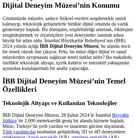
Dijital Deneyim Müzesi’nin Konumu
Günümüzde müzeler, sadece fiziksel eserleri sergilemekle sınırlı
kalmayıp, teknolojik gelişmelerle birlikte dijital ortamda da varlık
göstermeye başladı. Bu dönüşüm, erişilebilirliği artırmak, etkileşimi
zenginleştirmek ve ziyaretçilere yeni deneyimler sunmak adına
büyük bir adım oldu. İstanbul Büyükşehir Belediyesi’nin (İBB)
2024 yılında açtığı
İBB Dijital Deneyim Müzesi
, bu alanda öncü
bir örnek olarak öne çıkıyor. Peki, bu müze diğer dijital ve sanal
müzelerden ayrışmasını sağlayan temel farklar neler? Bu makalede,
özellikle teknolojik altyapı, içerik kalitesi ve interaktif yaklaşımlar
açısından karşılaştırmalı bir analiz yapacağız.
İBB Dijital Deneyim Müzesi’nin Temel
Özellikleri
Teknolojik Altyapı ve Kullanılan Teknolojiler
İBB Dijital Deneyim Müzesi, 28 Şubat 2024’te İstanbul
Beyoğlu
Sütlüce
’de 2.000 metrekarelik geniş bir alanda hizmete başladı.
Müze, Türkiye’de yerli yazılım ve tasarımın gücüne dayanarak,
Türk yazılımcılar
tarafından geliştirilmiş 3D ve 4D deneyimlere
odaklanıyor.
Sanal gerçeklik
(VR),
artırılmış gerçeklik
(AR),