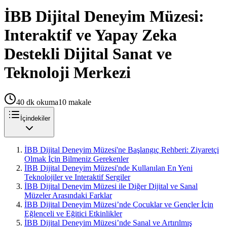
İBB Dijital Deneyim Müzesi:
Interaktif ve Yapay Zeka
Destekli Dijital Sanat ve
Teknoloji Merkezi
40
dk okuma
10
makale
İçindekiler
İBB Dijital Deneyim Müzesi'ne Başlangıç Rehberi: Ziyaretçi
Olmak İçin Bilmeniz Gerekenler
İBB Dijital Deneyim Müzesi'nde Kullanılan En Yeni
Teknolojiler ve Interaktif Sergiler
İBB Dijital Deneyim Müzesi ile Diğer Dijital ve Sanal
Müzeler Arasındaki Farklar
İBB Dijital Deneyim Müzesi’nde Çocuklar ve Gençler İçin
Eğlenceli ve Eğitici Etkinlikler
İBB Dijital Deneyim Müzesi’nde Sanal ve Artırılmış