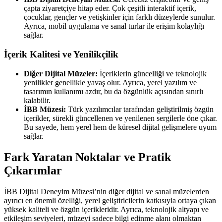
çapta ziyaretçiye hitap eder. Çok çeşitli interaktif içerik,
çocuklar, gençler ve yetişkinler için farklı düzeylerde sunulur.
Ayrıca, mobil uygulama ve sanal turlar ile erişim kolaylığı
sağlar.
İçerik Kalitesi ve Yenilikçilik
Diğer Dijital Müzeler:
İçeriklerin güncelliği ve teknolojik
yenilikler genellikle yavaş olur. Ayrıca, yerel yazılım ve
tasarımın kullanımı azdır, bu da özgünlük açısından sınırlı
kalabilir.
İBB Müzesi:
Türk yazılımcılar tarafından geliştirilmiş özgün
içerikler, sürekli güncellenen ve yenilenen sergilerle öne çıkar.
Bu sayede, hem yerel hem de küresel dijital gelişmelere uyum
sağlar.
Fark Yaratan Noktalar ve Pratik
Çıkarımlar
İBB Dijital Deneyim Müzesi’nin diğer dijital ve sanal müzelerden
ayırıcı en önemli özelliği, yerel geliştiricilerin katkısıyla ortaya çıkan
yüksek kaliteli ve özgün içerikleridir. Ayrıca, teknolojik altyapı ve
etkileşim seviyeleri, müzeyi sadece bilgi edinme alanı olmaktan