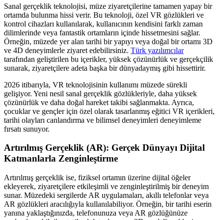
Sanal gerçeklik teknolojisi, müze ziyaretçilerine tamamen yapay bir
ortamda bulunma hissi verir. Bu teknoloji, özel VR gözlükleri ve
kontrol cihazları kullanılarak, kullanıcının kendisini farklı zaman
dilimlerinde veya fantastik ortamların içinde hissetmesini sağlar.
Örneğin, müzede yer alan tarihi bir yapıyı veya doğal bir ortamı 3D
ve 4D deneyimlerle ziyaret edebilirsiniz.
Türk yazılımcılar
tarafından geliştirilen bu içerikler, yüksek çözünürlük ve gerçekçilik
sunarak, ziyaretçilere adeta başka bir dünyadaymış gibi hissettirir.
2026 itibarıyla, VR teknolojisinin kullanımı müzede sürekli
gelişiyor. Yeni nesil sanal gerçeklik gözlükleriyle, daha yüksek
çözünürlük ve daha doğal hareket takibi sağlanmakta. Ayrıca,
çocuklar ve gençler için özel olarak tasarlanmış eğitici VR içerikleri,
tarihi olayları canlandırma ve bilimsel deneyimleri deneyimleme
fırsatı sunuyor.
Artırılmış Gerçeklik (AR): Gerçek Dünyayı Dijital
Katmanlarla Zenginleştirme
Artırılmış gerçeklik ise, fiziksel ortamın üzerine dijital öğeler
ekleyerek, ziyaretçilere etkileşimli ve zenginleştirilmiş bir deneyim
sunar. Müzedeki sergilerde AR uygulamaları, akıllı telefonlar veya
AR gözlükleri aracılığıyla kullanılabiliyor. Örneğin, bir tarihi eserin
yanına yaklaştığınızda, telefonunuza veya AR gözlüğünüze