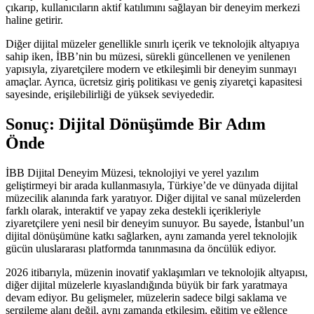
çıkarıp, kullanıcıların aktif katılımını sağlayan bir deneyim merkezi
haline getirir.
Diğer dijital müzeler genellikle sınırlı içerik ve teknolojik altyapıya
sahip iken, İBB’nin bu müzesi, sürekli güncellenen ve yenilenen
yapısıyla, ziyaretçilere modern ve etkileşimli bir deneyim sunmayı
amaçlar. Ayrıca, ücretsiz giriş politikası ve geniş ziyaretçi kapasitesi
sayesinde, erişilebilirliği de yüksek seviyededir.
Sonuç: Dijital Dönüşümde Bir Adım
Önde
İBB Dijital Deneyim Müzesi, teknolojiyi ve yerel yazılım
geliştirmeyi bir arada kullanmasıyla, Türkiye’de ve dünyada dijital
müzecilik alanında fark yaratıyor. Diğer dijital ve sanal müzelerden
farklı olarak, interaktif ve yapay zeka destekli içerikleriyle
ziyaretçilere yeni nesil bir deneyim sunuyor. Bu sayede, İstanbul’un
dijital dönüşümüne katkı sağlarken, aynı zamanda yerel teknolojik
gücün uluslararası platformda tanınmasına da öncülük ediyor.
2026 itibarıyla, müzenin inovatif yaklaşımları ve teknolojik altyapısı,
diğer dijital müzelerle kıyaslandığında büyük bir fark yaratmaya
devam ediyor. Bu gelişmeler, müzelerin sadece bilgi saklama ve
sergileme alanı değil, aynı zamanda etkileşim, eğitim ve eğlence