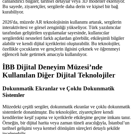
canlandırıcı bilgiler, tarihsel detaylar veya 3D modeller ekleniyor.
Bu sayede, ziyaretçiler, sergilerle daha derin ve kişisel bir bağ
kurabiliyor.
2026'da, müzede AR teknolojisinin kullanımı artarak, sergilerin
interaktivitesi ve görsel zenginliği yükseliyor. Türk yazılımcılar
tarafından geliştirilen uygulamalar sayesinde, kullanıcılar
sergilerdeki nesneleri farklı açılardan görebilir, etkileşimli bilgiler
alabilir ve kendi dijital içeriklerini oluşturabilir. Bu teknolojiler,
özellikle çocukların ve gençlerin ilgisini çekmek ve öğrenmeyi
eğlenceli hale getirmek amacıyla kullanılıyor.
İBB Dijital Deneyim Müzesi’nde
Kullanılan Diğer Dijital Teknolojiler
Dokunmatik Ekranlar ve Çoklu Dokunmatik
Sistemler
Müzedeki çeşitli sergiler, dokunmatik ekranlar ve çoklu dokunmatik
sistemlerle donatılmıştır. Bu teknolojiler, ziyaretçilere kendi
kendilerine keşif yapma ve içeriklerle etkileşime geçme imkanı tanır.
Örneğin, bir dijital harita veya zaman tüneli aracılığıyla, İstanbul’un
tarihsel gelişimi veya kentsel dönüşüm süreçleri detaylı şekilde
incelenebilir.