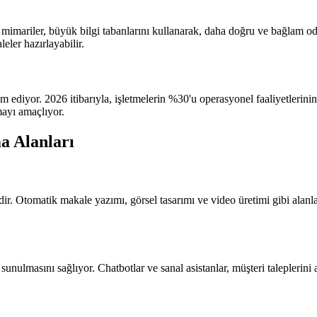
imariler, büyük bilgi tabanlarını kullanarak, daha doğru ve bağlam odakl
eler hazırlayabilir.
am ediyor. 2026 itibarıyla, işletmelerin %30'u operasyonel faaliyetlerin
rmayı amaçlıyor.
a Alanları
ridir. Otomatik makale yazımı, görsel tasarımı ve video üretimi gibi ala
sunulmasını sağlıyor. Chatbotlar ve sanal asistanlar, müşteri taleplerin