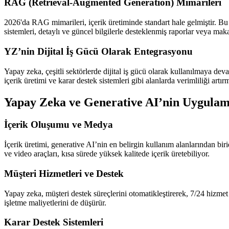
RAG (Retrieval-Augmented Generation) Mimarileri
2026'da RAG mimarileri, içerik üretiminde standart hale gelmiştir. Bu m
sistemleri, detaylı ve güncel bilgilerle desteklenmiş raporlar veya makal
YZ’nin Dijital İş Gücü Olarak Entegrasyonu
Yapay zeka, çeşitli sektörlerde dijital iş gücü olarak kullanılmaya dev
içerik üretimi ve karar destek sistemleri gibi alanlarda verimliliği artı
Yapay Zeka ve Generative AI’nin Uygulam
İçerik Oluşumu ve Medya
İçerik üretimi, generative AI’nin en belirgin kullanım alanlarından bi
ve video araçları, kısa sürede yüksek kalitede içerik üretebiliyor.
Müşteri Hizmetleri ve Destek
Yapay zeka, müşteri destek süreçlerini otomatikleştirerek, 7/24 hizmet 
işletme maliyetlerini de düşürür.
Karar Destek Sistemleri