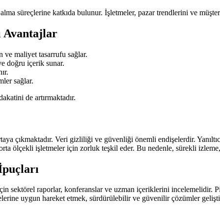
lma süreçlerine katkıda bulunur. İşletmeler, pazar trendlerini ve müşteri d
 Avantajlar
 ve maliyet tasarrufu sağlar.
 doğru içerik sunar.
ır.
mler sağlar.
dakatini de artırmaktadır.
aya çıkmaktadır. Veri gizliliği ve güvenliği önemli endişelerdir. Yanıltıcı
rta ölçekli işletmeler için zorluk teşkil eder. Bu nedenle, sürekli izlem
İpuçları
için sektörel raporlar, konferanslar ve uzman içeriklerini incelemelidir. 
lkelerine uygun hareket etmek, sürdürülebilir ve güvenilir çözümler geliş