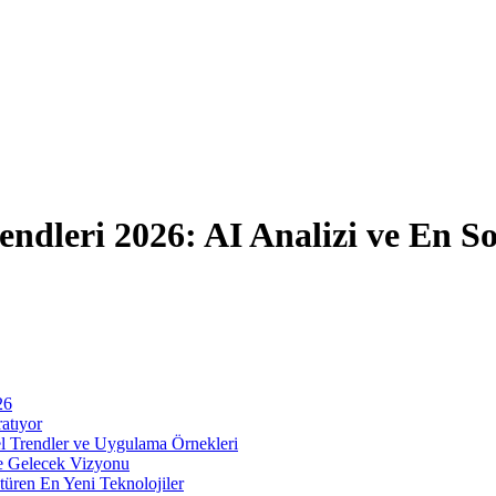
ndleri 2026: AI Analizi ve En S
26
atıyor
l Trendler ve Uygulama Örnekleri
ve Gelecek Vizyonu
üren En Yeni Teknolojiler