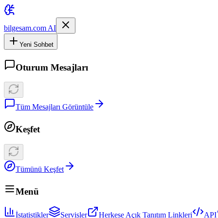
bilgesam.com AI
Yeni Sohbet
Oturum Mesajları
Tüm Mesajları Görüntüle
Keşfet
Tümünü Keşfet
Menü
İstatistikler
Servisler
Herkese Açık Tanıtım Linkleri
API