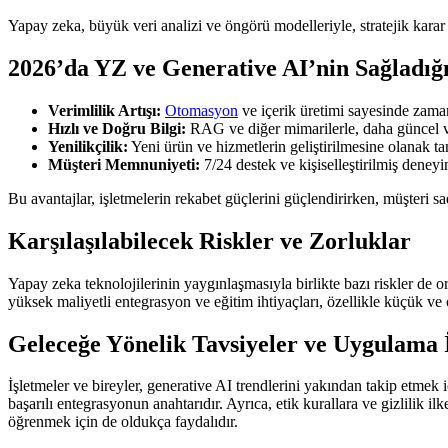
Yapay zeka, büyük veri analizi ve öngörü modelleriyle, stratejik karar a
2026’da YZ ve Generative AI’nin Sağladığı
Verimlilik Artışı:
Otomasyon
ve içerik üretimi sayesinde zaman
Hızlı ve Doğru Bilgi:
RAG ve diğer mimarilerle, daha güncel ve
Yenilikçilik:
Yeni ürün ve hizmetlerin geliştirilmesine olanak tan
Müşteri Memnuniyeti:
7/24 destek ve kişiselleştirilmiş deneyi
Bu avantajlar, işletmelerin rekabet güçlerini güçlendirirken, müşteri sa
Karşılaşılabilecek Riskler ve Zorluklar
Yapay zeka teknolojilerinin yaygınlaşmasıyla birlikte bazı riskler de ort
yüksek maliyetli entegrasyon ve eğitim ihtiyaçları, özellikle küçük ve o
Geleceğe Yönelik Tavsiyeler ve Uygulama 
İşletmeler ve bireyler, generative AI trendlerini yakından takip etmek 
başarılı entegrasyonun anahtarıdır. Ayrıca, etik kurallara ve gizlilik i
öğrenmek için de oldukça faydalıdır.