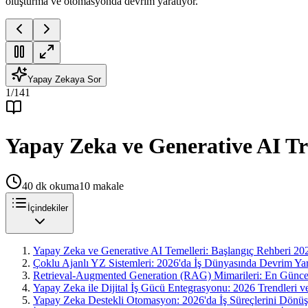
oluşturma ve otomasyonda devrim yaratıyor.
Yapay Zekaya Sor
1
/
141
Yapay Zeka ve Generative AI Tre
40
dk okuma
10
makale
İçindekiler
Yapay Zeka ve Generative AI Temelleri: Başlangıç Rehberi 20
Çoklu Ajanlı YZ Sistemleri: 2026'da İş Dünyasında Devrim Yar
Retrieval-Augmented Generation (RAG) Mimarileri: En Günce
Yapay Zeka ile Dijital İş Gücü Entegrasyonu: 2026 Trendleri 
Yapay Zeka Destekli Otomasyon: 2026'da İş Süreçlerini Dönüşt