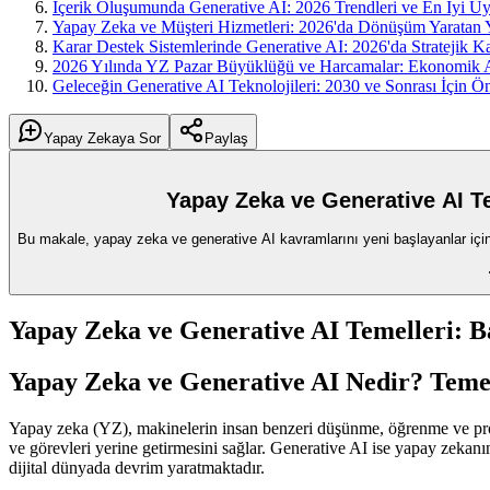
İçerik Oluşumunda Generative AI: 2026 Trendleri ve En İyi U
Yapay Zeka ve Müşteri Hizmetleri: 2026'da Dönüşüm Yaratan Y
Karar Destek Sistemlerinde Generative AI: 2026'da Stratejik Ka
2026 Yılında YZ Pazar Büyüklüğü ve Harcamalar: Ekonomik A
Geleceğin Generative AI Teknolojileri: 2030 ve Sonrası İçin Ö
Yapay Zekaya Sor
Paylaş
Yapay Zeka ve Generative AI T
Bu makale, yapay zeka ve generative AI kavramlarını yeni başlayanlar için aç
Yapay Zeka ve Generative AI Temelleri: B
Yapay Zeka ve Generative AI Nedir? Tem
Yapay zeka (YZ), makinelerin insan benzeri düşünme, öğrenme ve proble
ve görevleri yerine getirmesini sağlar. Generative AI ise yapay zekanın 
dijital dünyada devrim yaratmaktadır.