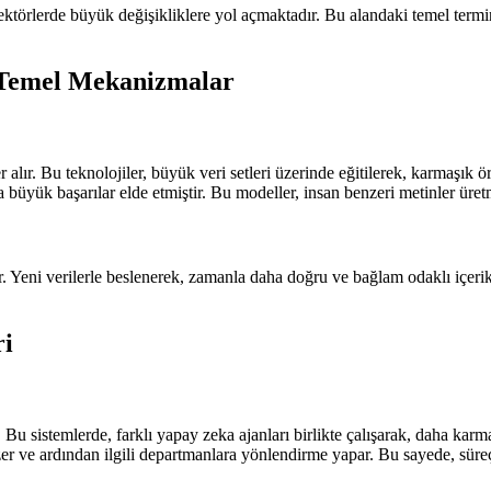
i sektörlerde büyük değişikliklere yol açmaktadır. Bu alandaki temel ter
e Temel Mekanizmalar
lır. Bu teknolojiler, büyük veri setleri üzerinde eğitilerek, karmaşık ör
 büyük başarılar elde etmiştir. Bu modeller, insan benzeri metinler üretme
. Yeni verilerle beslenerek, zamanla daha doğru ve bağlam odaklı içerikle
ri
 Bu sistemlerde, farklı yapay zeka ajanları birlikte çalışarak, daha karma
çözer ve ardından ilgili departmanlara yönlendirme yapar. Bu sayede, süre