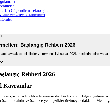
ygulamalar
enilikler
rarları Güçlendiren Teknolojiler
naliz ve Gelecek Tahminleri
ngörüler
1
emelleri: Başlangıç Rehberi 2026
ıklayarak temel bilgiler ve terminolojiyi sunar, 2026 trendlerine giriş yapar.
aşlangıç Rehberi 2026
el Kavramlar
m çözme yetenekleri kazanmasıdır. Bu teknoloji, bilgisayarların ve alg
özel bir dalıdır ve özellikle yeni içerikler üretmeye odaklanır. Metin, g