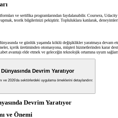
arı
tformları ve sertifika programlarından faydalanabilir. Coursera, Udaci
apmak, teorik bilgilerinizi pekiştirir. Topluluklara katılarak, deneyimler
iş dünyasında ve günlük yaşamda köklü değişiklikler yaratmaya devam etm
şmeler, içerik üretiminden otomasyona, müşteri hizmetlerinden karar deste
rekabet avantajı elde etmek ve geleceğin teknolojik ortamına uyum sağlam
ş Dünyasında Devrim Yaratıyor
ını ve 2026'da sektörlerdeki uygulama örneklerini detaylandırır.
ünyasında Devrim Yaratıyor
ımı ve Önemi