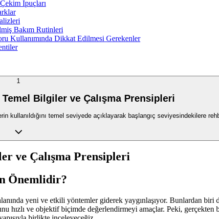
f Çekim İpuçları
arklar
lizleri
rilmiş Bakım Rutinleri
koru Kullanımında Dikkat Edilmesi Gerekenler
ntiler
1
 Temel Bilgiler ve Çalışma Prensipleri
lerin kullanıldığını temel seviyede açıklayarak başlangıç seviyesindekilere rehb
ler ve Çalışma Prensipleri
en Önemlidir?
lanında yeni ve etkili yöntemler giderek yaygınlaşıyor. Bunlardan biri d
munu hızlı ve objektif biçimde değerlendirmeyi amaçlar. Peki, gerçekten b
yapısıyla birlikte inceleyeceğiz.