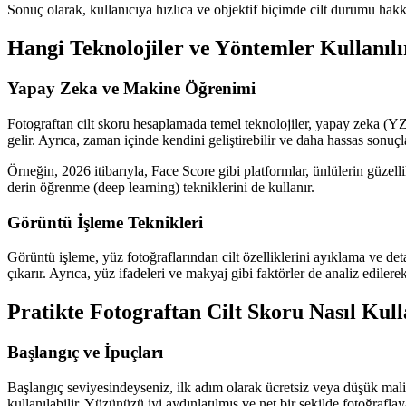
Sonuç olarak, kullanıcıya hızlıca ve objektif biçimde cilt durumu hakk
Hangi Teknolojiler ve Yöntemler Kullanılı
Yapay Zeka ve Makine Öğrenimi
Fotograftan cilt skoru hesaplamada temel teknolojiler, yapay zeka (YZ) v
gelir. Ayrıca, zaman içinde kendini geliştirebilir ve daha hassas sonuçla
Örneğin, 2026 itibarıyla, Face Score gibi platformlar, ünlülerin güzelli
derin öğrenme (deep learning) tekniklerini de kullanır.
Görüntü İşleme Teknikleri
Görüntü işleme, yüz fotoğraflarından cilt özelliklerini ayıklama ve det
çıkarır. Ayrıca, yüz ifadeleri ve makyaj gibi faktörler de analiz edilere
Pratikte Fotograftan Cilt Skoru Nasıl Kull
Başlangıç ve İpuçları
Başlangıç seviyesindeyseniz, ilk adım olarak ücretsiz veya düşük mali
kullanılabilir. Yüzünüzü iyi aydınlatılmış ve net bir şekilde fotoğrafl