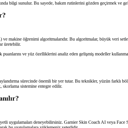
ında bilgi sunulur. Bu sayede, bakım rutinlerini gözden geçirmek ve gel
r?
e makine öğrenimi algoritmalarıdır. Bu algoritmalar, büyük veri setleri üz
r üretebilir.
k puanlarını ve yüz özelliklerini analiz eden gelişmiş modeller kullanmakt
aylandırma sürecinde önemli bir yer tutar. Bu teknikler, yüzün farklı böl
k, skorlama sistemine entegre edilir.
anılır?
yetli uygulamaları deneyebilirsiniz. Garnier Skin Coach AI veya Face Sc
ayarak bu uygulamalara yüklemeniz yeterlidir.