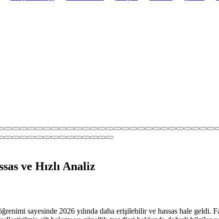
sas ve Hızlı Analiz
öğrenimi sayesinde 2026 yılında daha erişilebilir ve hassas hale geldi