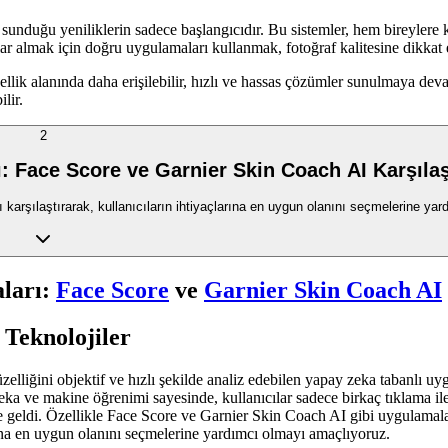
da sunduğu yeniliklerin sadece başlangıcıdır. Bu sistemler, hem bireylere
lar almak için doğru uygulamaları kullanmak, fotoğraf kalitesine dikk
 güzellik alanında daha erişilebilir, hızlı ve hassas çözümler sunulmaya 
lir.
2
ı: Face Score ve Garnier Skin Coach AI Karşıla
 karşılaştırarak, kullanıcıların ihtiyaçlarına en uygun olanını seçmelerine yar
aları:
Face Score
ve
Garnier Skin Coach AI
 Teknolojiler
üzelliğini objektif ve hızlı şekilde analiz edebilen yapay zeka tabanlı u
zeka ve makine öğrenimi sayesinde, kullanıcılar sadece birkaç tıklama ile
ale geldi. Özellikle Face Score ve Garnier Skin Coach AI gibi uygulamala
arına en uygun olanını seçmelerine yardımcı olmayı amaçlıyoruz.