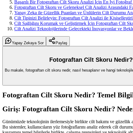
Başarılı Bir Fotograftan Cilt Skoru Analizi İçin En İyi Fotoğra
Fotograftan Cilt Skoru ve Geleneksel Cilt Analizi Arasındaki F
Yapay Zeka ile Güzellik Puanları ve Ünlülerin Cilt Durumu Ana
Cilt Tipinizi Belirleyin: Fotograftan Cilt Analizi ile Kişiselleşti
Cilt Sağlığını Korumak ve Geliştirmek İçin Fotograftan Cilt S
Cilt Analizi Teknolojilerinde Gelecekteki İnovasyonlar ve Bekle
Yapay Zekaya Sor
Paylaş
Fotograftan Cilt Skoru Nedir?
Bu makale, fotograftan cilt skoru nedir, nasıl hesaplanır ve hangi teknoloji
Fotograftan Cilt Skoru Nedir? Temel Bilgi
Giriş: Fotograftan Cilt Skoru Nedir? Ned
Günümüzde teknolojinin ilerlemesiyle birlikte cilt bakımı ve güzellik a
Bu sistemler, kullanıcıların yüz fotoğraflarını analiz ederek cilt duru
kavramını temel bilgilerle birlikte, çalışma prensipleri ve teknolojik alt