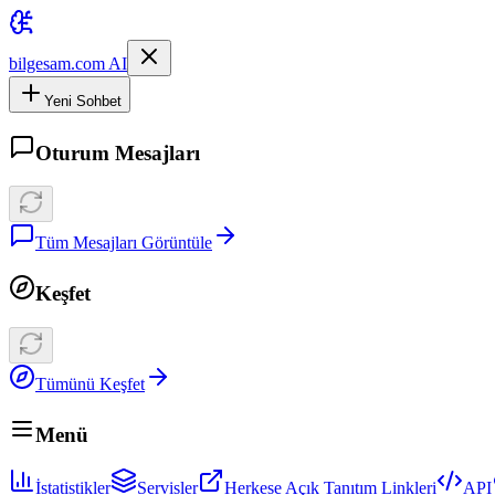
bilgesam.com AI
Yeni Sohbet
Oturum Mesajları
Tüm Mesajları Görüntüle
Keşfet
Tümünü Keşfet
Menü
İstatistikler
Servisler
Herkese Açık Tanıtım Linkleri
API