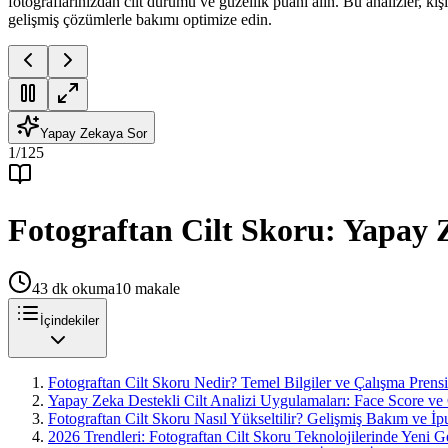
fotoğraflarınızdan cilt durumu ve güzellik puanı alın. Bu analizler, kişis
gelişmiş çözümlerle bakımı optimize edin.
Yapay Zekaya Sor
1
/
125
Fotograftan Cilt Skoru: Yapay Z
43
dk okuma
10
makale
İçindekiler
Fotograftan Cilt Skoru Nedir? Temel Bilgiler ve Çalışma Prensi
Yapay Zeka Destekli Cilt Analizi Uygulamaları: Face Score ve 
Fotograftan Cilt Skoru Nasıl Yükseltilir? Gelişmiş Bakım ve İpu
2026 Trendleri: Fotograftan Cilt Skoru Teknolojilerinde Yeni 