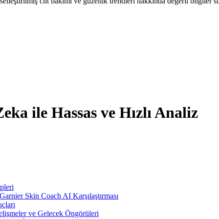
elleştirilmiş cilt bakımı ve güzellik trendleri hakkında değerli bilgiler su
eka ile Hassas ve Hızlı Analiz
pleri
Garnier Skin Coach AI Karşılaştırması
çları
Gelişmeler ve Gelecek Öngörüleri