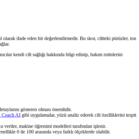
 olarak ifade eden bir değerlendirmedir. Bu skor, ciltteki pürüzler, ton
ağlar.
ıcılar kendi cilt sağlığı hakkında bilgi edinip, bakım rutinlerini
etaylarını gösteren olması önemlidir.
n Coach AI
gibi uygulamalar, yüzü analiz ederek cilt özelliklerini tespit
 Bu veriler, makine öğrenimi modelleri tarafından işlenir.
nellikle 0 ile 100 arasında veya farklı ölçeklerde olabilir.