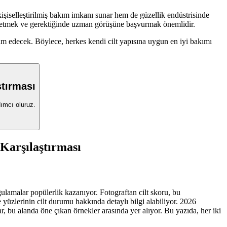
 kişiselleştirilmiş bakım imkanı sunar hem de güzellik endüstrisinde
at etmek ve gerektiğinde uzman görüşüne başvurmak önemlidir.
devam edecek. Böylece, herkes kendi cilt yapısına uygun en iyi bakımı
ştırması
dımcı oluruz.
Karşılaştırması
ygulamalar popülerlik kazanıyor. Fotograftan cilt skoru, bu
 yüzlerinin cilt durumu hakkında detaylı bilgi alabiliyor. 2026
r, bu alanda öne çıkan örnekler arasında yer alıyor. Bu yazıda, her iki