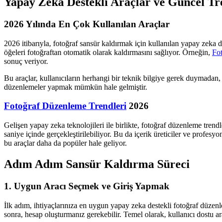
Yapay Zeka Destekli Araçlar ve Güncel Tr
2026 Yılında En Çok Kullanılan Araçlar
2026 itibarıyla, fotoğraf sansür kaldırmak için kullanılan yapay zeka d
öğeleri fotoğraftan otomatik olarak kaldırmasını sağlıyor. Örneğin,
Fot
sonuç veriyor.
Bu araçlar, kullanıcıların herhangi bir teknik bilgiye gerek duymada
düzenlemeler yapmak mümkün hale gelmiştir.
Fotoğraf Düzenleme Trendleri
2026
Gelişen yapay zeka teknolojileri ile birlikte, fotoğraf düzenleme tren
saniye içinde gerçekleştirilebiliyor. Bu da içerik üreticiler ve profes
bu araçlar daha da popüler hale geliyor.
Adım Adım Sansür Kaldırma Süreci
1. Uygun Aracı Seçmek ve Giriş Yapmak
İlk adım, ihtiyaçlarınıza en uygun yapay zeka destekli fotoğraf düzen
sonra, hesap oluşturmanız gerekebilir. Temel olarak, kullanıcı dostu ara