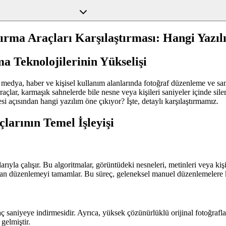
ırma Araçları Karşılaştırması: Hangi Yazıl
a Teknolojilerinin Yükselişi
yal medya, haber ve kişisel kullanım alanlarında fotoğraf düzenleme ve sa
çlar, karmaşık sahnelerde bile nesne veya kişileri saniyeler içinde sil
si açısından hangi yazılım öne çıkıyor? İşte, detaylı karşılaştırmamız.
larının Temel İşleyişi
ıyla çalışır. Bu algoritmalar, görüntüdeki nesneleri, metinleri veya kişil
an düzenlemeyi tamamlar. Bu süreç, geleneksel manuel düzenlemelere kı
aç saniyeye indirmesidir. Ayrıca, yüksek çözünürlüklü orijinal fotoğraf
gelmiştir.