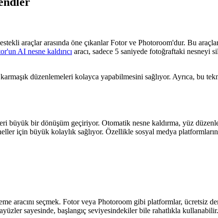
endler
estekli araçlar arasında öne çıkanlar Fotor ve Photoroom'dur. Bu araçlar
or'un AI nesne kaldırıcı
aracı, sadece 5 saniyede fotoğraftaki nesneyi s
n, karmaşık düzenlemeleri kolayca yapabilmesini sağlıyor. Ayrıca, bu t
dleri büyük bir dönüşüm geçiriyor. Otomatik nesne kaldırma, yüz düzenlem
yoneller için büyük kolaylık sağlıyor. Özellikle sosyal medya platformla
leme aracını seçmek. Fotor veya Photoroom gibi platformlar, ücretsiz den
yüzler sayesinde, başlangıç seviyesindekiler bile rahatlıkla kullanabilir