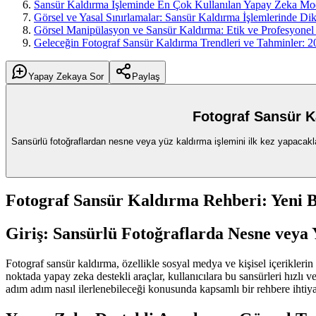
Sansür Kaldırma İşleminde En Çok Kullanılan Yapay Zeka Mode
Görsel ve Yasal Sınırlamalar: Sansür Kaldırma İşlemlerinde Di
Görsel Manipülasyon ve Sansür Kaldırma: Etik ve Profesyonel 
Geleceğin Fotograf Sansür Kaldırma Trendleri ve Tahminler: 
Yapay Zekaya Sor
Paylaş
Fotograf Sansür K
Sansürlü fotoğraflardan nesne veya yüz kaldırma işlemini ilk kez yapacakla
Fotograf Sansür Kaldırma Rehberi: Yeni 
Giriş: Sansürlü Fotoğraflarda Nesne veya
Fotograf sansür kaldırma, özellikle sosyal medya ve kişisel içerikler
noktada yapay zeka destekli araçlar, kullanıcılara bu sansürleri hızlı v
adım adım nasıl ilerlenebileceği konusunda kapsamlı bir rehbere ihtiy