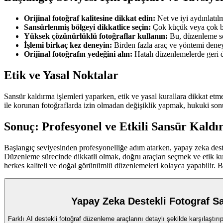
Orijinal fotoğraf kalitesine dikkat edin:
Net ve iyi aydınlatıl
Sansürlenmiş bölgeyi dikkatlice seçin:
Çok küçük veya çok büy
Yüksek çözünürlüklü fotoğraflar kullanın:
Bu, düzenleme so
İşlemi birkaç kez deneyin:
Birden fazla araç ve yöntemi deneye
Orijinal fotoğrafın yedeğini alın:
Hatalı düzenlemelerde geri d
Etik ve Yasal Noktalar
Sansür kaldırma işlemleri yaparken, etik ve yasal kurallara dikkat etme
ile korunan fotoğraflarda izin olmadan değişiklik yapmak, hukuki sonu
Sonuç: Profesyonel ve Etkili Sansür Kaldır
Başlangıç seviyesinden profesyonelliğe adım atarken, yapay zeka dest
Düzenleme sürecinde dikkatli olmak, doğru araçları seçmek ve etik kura
herkes kaliteli ve doğal görünümlü düzenlemeleri kolayca yapabilir. Bu r
Yapay Zeka Destekli Fotograf Sa
Farklı AI destekli fotoğraf düzenleme araçlarını detaylı şekilde karşılaştı