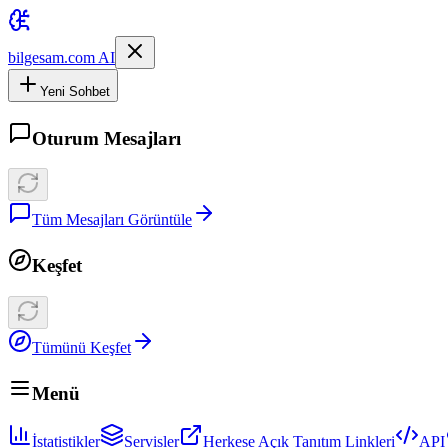
bilgesam.com AI
Yeni Sohbet
Oturum Mesajları
Tüm Mesajları Görüntüle
Keşfet
Tümünü Keşfet
Menü
İstatistikler
Servisler
Herkese Açık Tanıtım Linkleri
API