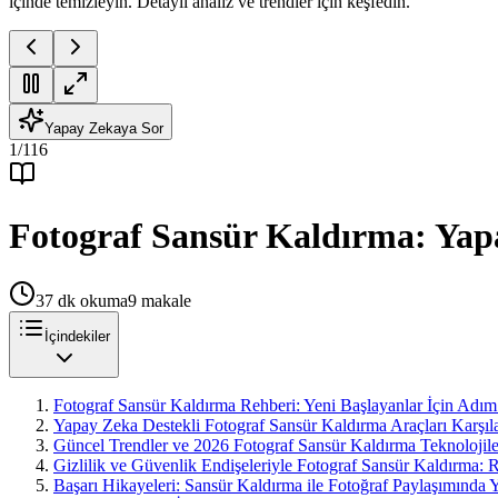
içinde temizleyin. Detaylı analiz ve trendler için keşfedin.
Yapay Zekaya Sor
1
/
116
Fotograf Sansür Kaldırma: Yap
37
dk okuma
9
makale
İçindekiler
Fotograf Sansür Kaldırma Rehberi: Yeni Başlayanlar İçin Adı
Yapay Zeka Destekli Fotograf Sansür Kaldırma Araçları Karşıla
Güncel Trendler ve 2026 Fotograf Sansür Kaldırma Teknolojile
Gizlilik ve Güvenlik Endişeleriyle Fotograf Sansür Kaldırma:
Başarı Hikayeleri: Sansür Kaldırma ile Fotoğraf Paylaşımında