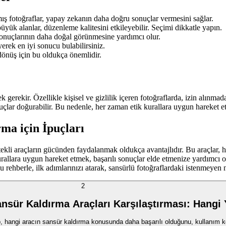
mış fotoğraflar, yapay zekanın daha doğru sonuçlar vermesini sağlar.
ük alanlar, düzenleme kalitesini etkileyebilir. Seçimi dikkatle yapın.
nuçlarının daha doğal görünmesine yardımcı olur.
rek en iyi sonucu bulabilirsiniz.
önüş için bu oldukça önemlidir.
k gerekir. Özellikle kişisel ve gizlilik içeren fotoğraflarda, izin alınma
çlar doğurabilir. Bu nedenle, her zaman etik kurallara uygun hareket e
ma için İpuçları
ekli araçların gücünden faydalanmak oldukça avantajlıdır. Bu araçlar, 
llara uygun hareket etmek, başarılı sonuçlar elde etmenize yardımcı olu
ehberle, ilk adımlarınızı atarak, sansürlü fotoğraflardaki istenmeyen nes
2
nsür Kaldırma Araçları Karşılaştırması: Hangi 
rıp, hangi aracın sansür kaldırma konusunda daha başarılı olduğunu, kullanım ko