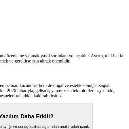
dan düzenleme yapmak yasal sorunlara yol açabilir. Ayrıca, telif hakkı
tmek ve gerekirse izin almak önemlidir.
hem zaman kazandırır hem de doğal ve estetik sonuçlar sağlar.
r. 2026 itibarıyla, gelişmiş yapay zeka teknolojileri sayesinde,
neleri rahatlıkla kaldırabilirsiniz.
Yazılım Daha Etkili?
laylığı ve sonuç kalitesi açısından analiz eden içerik.