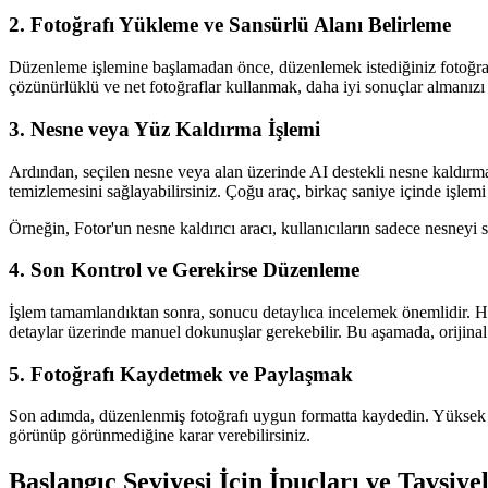
2. Fotoğrafı Yükleme ve Sansürlü Alanı Belirleme
Düzenleme işlemine başlamadan önce, düzenlemek istediğiniz fotoğrafı
çözünürlüklü ve net fotoğraflar kullanmak, daha iyi sonuçlar almanızı s
3. Nesne veya Yüz Kaldırma İşlemi
Ardından, seçilen nesne veya alan üzerinde AI destekli nesne kaldırma 
temizlemesini sağlayabilirsiniz. Çoğu araç, birkaç saniye içinde işlem
Örneğin, Fotor'un nesne kaldırıcı aracı, kullanıcıların sadece nesneyi
4. Son Kontrol ve Gerekirse Düzenleme
İşlem tamamlandıktan sonra, sonucu detaylıca incelemek önemlidir. Ha
detaylar üzerinde manuel dokunuşlar gerekebilir. Bu aşamada, orijinal 
5. Fotoğrafı Kaydetmek ve Paylaşmak
Son adımda, düzenlenmiş fotoğrafı uygun formatta kaydedin. Yüksek çö
görünüp görünmediğine karar verebilirsiniz.
Başlangıç Seviyesi İçin İpuçları ve Tavsiye