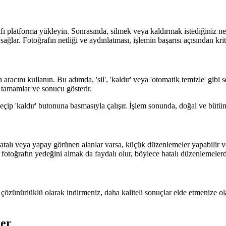
 platforma yükleyin. Sonrasında, silmek veya kaldırmak istediğiniz ne
ağlar. Fotoğrafın netliği ve aydınlatması, işlemin başarısı açısından kri
aracını kullanın. Bu adımda, 'sil', 'kaldır' veya 'otomatik temizle' gibi
i tamamlar ve sonucu gösterir.
 seçip 'kaldır' butonuna basmasıyla çalışır. İşlem sonunda, doğal ve bütü
talı veya yapay görünen alanlar varsa, küçük düzenlemeler yapabilir vey
fotoğrafın yedeğini almak da faydalı olur, böylece hatalı düzenlemelerd
zünürlüklü olarak indirmeniz, daha kaliteli sonuçlar elde etmenize ol
ler