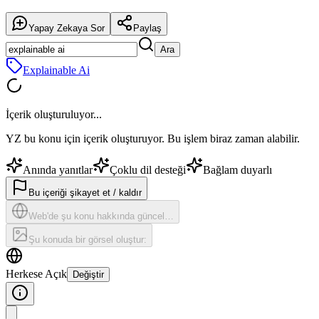
Yapay Zekaya Sor
Paylaş
Ara
Explainable Ai
İçerik oluşturuluyor...
YZ bu konu için içerik oluşturuyor. Bu işlem biraz zaman alabilir.
Anında yanıtlar
Çoklu dil desteği
Bağlam duyarlı
Bu içeriği şikayet et / kaldır
Web'de şu konu hakkında güncel…
Şu konuda bir görsel oluştur:
Herkese Açık
Değiştir