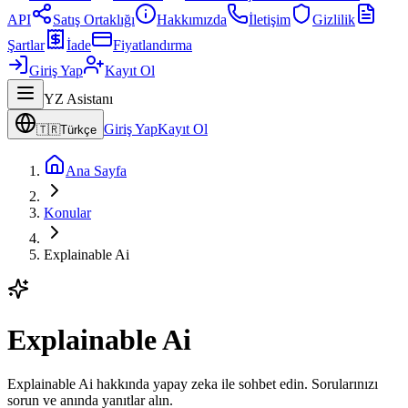
API
Satış Ortaklığı
Hakkımızda
İletişim
Gizlilik
Şartlar
İade
Fiyatlandırma
Giriş Yap
Kayıt Ol
YZ Asistanı
Giriş Yap
Kayıt Ol
🇹🇷
Türkçe
Ana Sayfa
Konular
Explainable Ai
Explainable Ai
Explainable Ai hakkında yapay zeka ile sohbet edin. Sorularınızı
sorun ve anında yanıtlar alın.