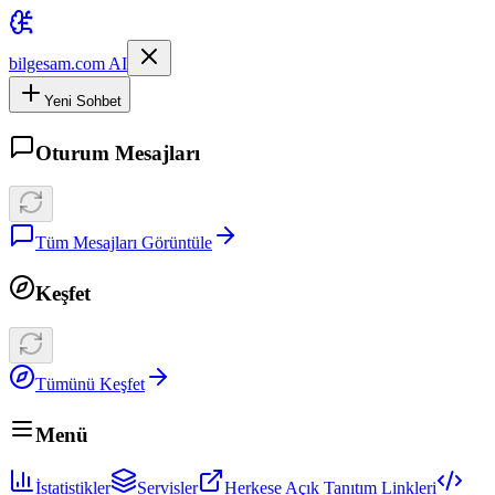
bilgesam.com AI
Yeni Sohbet
Oturum Mesajları
Tüm Mesajları Görüntüle
Keşfet
Tümünü Keşfet
Menü
İstatistikler
Servisler
Herkese Açık Tanıtım Linkleri