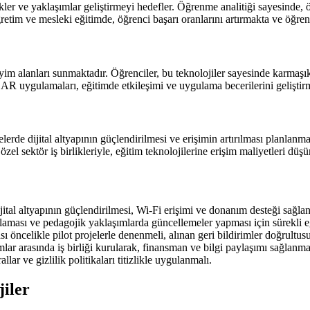
erikler ve yaklaşımlar geliştirmeyi hedefler. Öğrenme analitiği sayesinde,
köğretim ve mesleki eğitimde, öğrenci başarı oranlarını artırmakta ve ö
yim alanları sunmaktadır. Öğrenciler, bu teknolojiler sayesinde karmaşı
 AR uygulamaları, eğitimde etkileşimi ve uygulama becerilerini geliştir
erde dijital altyapının güçlendirilmesi ve erişimin artırılması planlanma
zel sektör iş birlikleriyle, eğitim teknolojilerine erişim maliyetleri düş
tal altyapının güçlendirilmesi, Wi-Fi erişimi ve donanım desteği sağla
aması ve pedagojik yaklaşımlarda güncellemeler yapması için sürekli eği
 öncelikle pilot projelerle denenmeli, alınan geri bildirimler doğrultusu
r arasında iş birliği kurularak, finansman ve bilgi paylaşımı sağlanma
lar ve gizlilik politikaları titizlikle uygulanmalı.
jiler