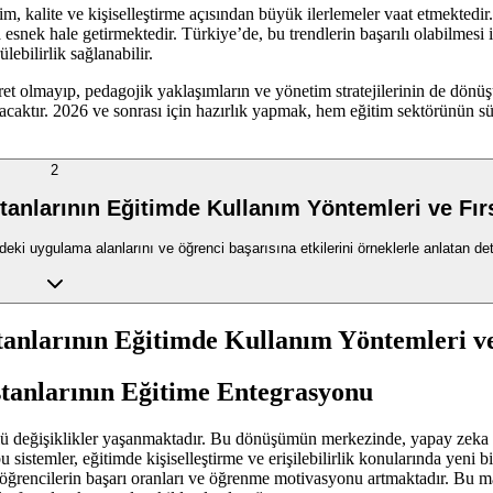
im, kalite ve kişiselleştirme açısından büyük ilerlemeler vaat etmektedir
esnek hale getirmektedir. Türkiye’de, bu trendlerin başarılı olabilmesi i
lebilirlik sağlanabilir.
et olmayıp, pedagojik yaklaşımların ve yönetim stratejilerinin de dönü
olacaktır. 2026 ve sonrası için hazırlık yapmak, hem eğitim sektörünün 
2
anlarının Eğitimde Kullanım Yöntemleri ve Fırs
eki uygulama alanlarını ve öğrenci başarısına etkilerini örneklerle anlatan deta
anlarının Eğitimde Kullanım Yöntemleri ve
stanlarının Eğitime Entegrasyonu
lü değişiklikler yaşanmaktadır. Bu dönüşümün merkezinde, yapay zeka (A
 bu sistemler, eğitimde kişiselleştirme ve erişilebilirlik konularında yeni
 öğrencilerin başarı oranları ve öğrenme motivasyonu artmaktadır. Bu ma