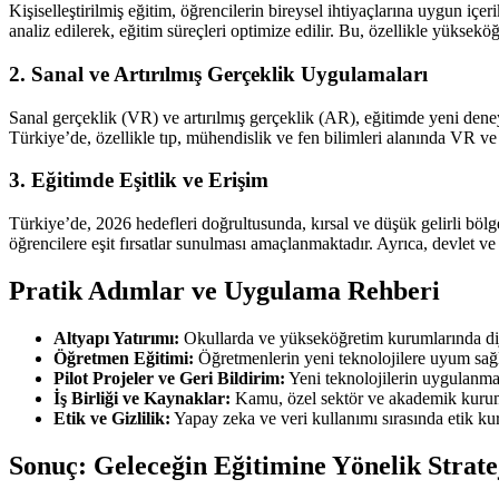
Kişiselleştirilmiş eğitim, öğrencilerin bireysel ihtiyaçlarına uygun iç
analiz edilerek, eğitim süreçleri optimize edilir. Bu, özellikle yükse
2. Sanal ve Artırılmış Gerçeklik Uygulamaları
Sanal gerçeklik (VR) ve artırılmış gerçeklik (AR), eğitimde yeni dene
Türkiye’de, özellikle tıp, mühendislik ve fen bilimleri alanında VR ve
3. Eğitimde Eşitlik ve Erişim
Türkiye’de, 2026 hedefleri doğrultusunda, kırsal ve düşük gelirli bölgel
öğrencilere eşit fırsatlar sunulması amaçlanmaktadır. Ayrıca, devlet ve ö
Pratik Adımlar ve Uygulama Rehberi
Altyapı Yatırımı:
Okullarda ve yükseköğretim kurumlarında diji
Öğretmen Eğitimi:
Öğretmenlerin yeni teknolojilere uyum sağl
Pilot Projeler ve Geri Bildirim:
Yeni teknolojilerin uygulanması
İş Birliği ve Kaynaklar:
Kamu, özel sektör ve akademik kurumla
Etik ve Gizlilik:
Yapay zeka ve veri kullanımı sırasında etik kural
Sonuç: Geleceğin Eğitimine Yönelik Strate