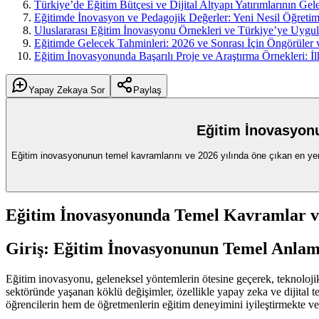
Türkiye’de Eğitim Bütçesi ve Dijital Altyapı Yatırımlarının Gel
Eğitimde İnovasyon ve Pedagojik Değerler: Yeni Nesil Öğretim
Uluslararası Eğitim İnovasyonu Örnekleri ve Türkiye’ye Uygula
Eğitimde Gelecek Tahminleri: 2026 ve Sonrası İçin Öngörüler ve
Eğitim İnovasyonunda Başarılı Proje ve Araştırma Örnekleri: 
Yapay Zekaya Sor
Paylaş
Eğitim İnovasyon
Eğitim inovasyonunun temel kavramlarını ve 2026 yılında öne çıkan en yeni
Eğitim İnovasyonunda Temel Kavramlar ve
Giriş: Eğitim İnovasyonunun Temel Anla
Eğitim inovasyonu, geleneksel yöntemlerin ötesine geçerek, teknoloji
sektöründe yaşanan köklü değişimler, özellikle yapay zeka ve dijital te
öğrencilerin hem de öğretmenlerin eğitim deneyimini iyileştirmekte ve e