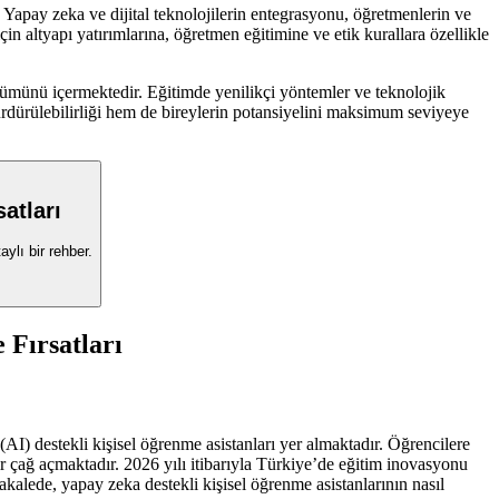
. Yapay zeka ve dijital teknolojilerin entegrasyonu, öğretmenlerin ve
çin altyapı yatırımlarına, öğretmen eğitimine ve etik kurallara özellikle
şümünü içermektedir. Eğitimde yenilikçi yöntemler ve teknolojik
sürdürülebilirliği hem de bireylerin potansiyelini maksimum seviyeye
atları
ylı bir rehber.
 Fırsatları
I) destekli kişisel öğrenme asistanları yer almaktadır. Öğrencilere
 bir çağ açmaktadır. 2026 yılı itibarıyla Türkiye’de eğitim inovasyonu
kalede, yapay zeka destekli kişisel öğrenme asistanlarının nasıl