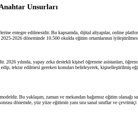
Anahtar Unsurları
rine entegre edilmesidir. Bu kapsamda, dijital altyapılar, online platfor
2025-2026 döneminde 10.500 okulda eğitim ortamlarının iyileştirilmesi 
. 2026 yılında, yapay zeka destekli kişisel öğrenme asistanları, öğrencil
kip edip, tekrar edilmesi gereken konuları belirleyerek, kişiselleştirilmi
r modeldir. Bu yaklaşım, zaman ve mekandan bağımsız eğitim olanağı su
onrası dönemde, yüz yüze eğitimin yanı sıra sanal sınıflar ve çevrimiçi 