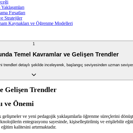
eceği
 Yaklaşımları
ma Fırsatları
 Stratejiler
İlham Kaynakları ve Öğrenme Modelleri
1
unda Temel Kavramlar ve Gelişen Trendler
 trendleri detaylı şekilde inceleyerek, başlangıç seviyesinden uzman seviyes
 Gelişen Trendler
mı ve Önemi
k gelişmeler ve yeni pedagojik yaklaşımlarla öğrenme süreçlerini dönüş
knolojilerin entegrasyonu sayesinde, kişiselleştirilmiş ve erişilebilir e
ğitim kalitesini artırmaktadır.