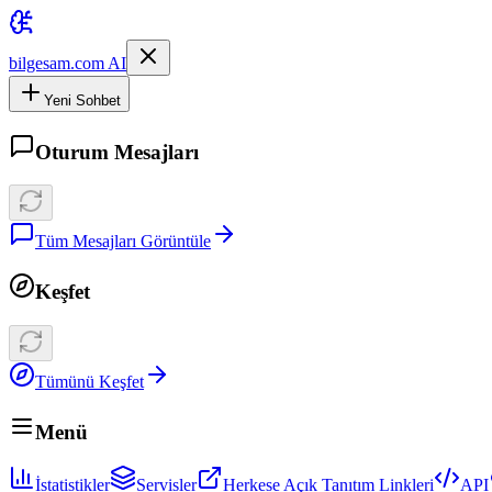
bilgesam.com AI
Yeni Sohbet
Oturum Mesajları
Tüm Mesajları Görüntüle
Keşfet
Tümünü Keşfet
Menü
İstatistikler
Servisler
Herkese Açık Tanıtım Linkleri
API