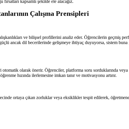
 fırsatları kapsamlı şekilde ele alacağız.
anlarının Çalışma Prensipleri
lışkanlıkları ve bilişsel profillerini analiz eder. Öğrencilerin geçmiş pe
güçlü ancak dil becerilerinde gelişmeye ihtiyaç duyuyorsa, sistem buna g
 otomatik olarak önerir. Öğrenciler, platforma soru sorduklarında veya be
öğrenme hızında ilerlemesine imkan tanır ve motivasyonu artırır.
ürecinde ortaya çıkan zorluklar veya eksiklikler tespit edilerek, öğret