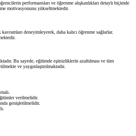
 öğrencilerin performansları ve öğrenme alışkanlıkları detaylı biçimde
ğrenme motivasyonunu yükseltmektedir.
k kavramları deneyimleyerek, daha kalıcı öğrenme sağlarlar.
mektedir.
ktadır. Bu sayede, eğitimde eşitsizliklerin azaltılması ve tüm
ürülmekte ve yaygınlaştırılmaktadır.
nmalı.
timler verilmelidir.
nda genişletilmelidir.
lı.