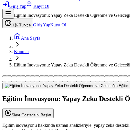
Giriş Yap
Kayıt Ol
Eğitim İnovasyonu: Yapay Zeka Destekli Öğrenme ve Geleceği
Giriş Yap
Kayıt Ol
🇹🇷
Türkçe
Ana Sayfa
Konular
Eğitim İnovasyonu: Yapay Zeka Destekli Öğrenme ve Geleceği
Eğitim İnovasyonu: Yapay Zeka Destekli Ö
Slayt Gösterisini Başlat
Eğitim inovasyonu hakkında uzman analizleriyle, yapay zeka destekli k