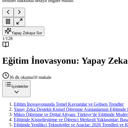
trendler hakkında detaylı bilgiler edinin.
Yapay Zekaya Sor
1
/
128
Eğitim İnovasyonu: Yapay Zeka 
36
dk okuma
10
makale
İçindekiler
Eğitim İnovasyonunda Temel Kavramlar ve Gelişen Trendler
Yapay Zeka Destekli Kişisel Öğrenme Asistanlarının Eğitimde K
Mikro Öğrenme ve Dijital Altyapı: Türkiye’de Eğitimde Mode
Eğitimde Kişiselleştirme ve Öğrenci Merkezli Yaklaşımlar: Baş
Eğitimde Yenilikçi Teknolojiler ve Araçlar: 2026 Trendleri ve 