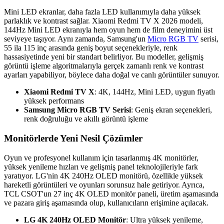
Mini LED ekranlar, daha fazla LED kullanımıyla daha yüksek
parlaklık ve kontrast sağlar. Xiaomi Redmi TV X 2026 modeli,
144Hz Mini LED ekranıyla hem oyun hem de film deneyimini üst
seviyeye taşıyor. Aynı zamanda, Samsung'un
Micro RGB TV
serisi,
55 ila 115 inç arasında geniş boyut seçenekleriyle, renk
hassasiyetinde yeni bir standart belirliyor. Bu modeller, gelişmiş
görüntü işleme algoritmalarıyla gerçek zamanlı renk ve kontrast
ayarları yapabiliyor, böylece daha doğal ve canlı görüntüler sunuyor.
Xiaomi Redmi TV X
: 4K, 144Hz, Mini LED, uygun fiyatlı
yüksek performans
Samsung Micro RGB TV Serisi
: Geniş ekran seçenekleri,
renk doğruluğu ve akıllı görüntü işleme
Monitörlerde Yeni Nesil Çözümler
Oyun ve profesyonel kullanım için tasarlanmış 4K monitörler,
yüksek yenileme hızları ve gelişmiş panel teknolojileriyle fark
yaratıyor. LG'nin 4K 240Hz OLED monitörü, özellikle yüksek
hareketli görüntüleri ve oyunları sorunsuz hale getiriyor. Ayrıca,
TCL CSOT'un 27 inç 4K OLED monitör paneli, üretim aşamasında
ve pazara giriş aşamasında olup, kullanıcıların erişimine açılacak.
LG 4K 240Hz OLED Monitör
: Ultra yüksek yenileme,