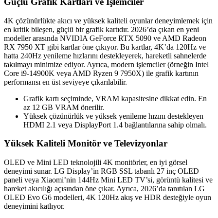
Güçlü Grafik Kartları ve İşlemciler
4K çözünürlükte akıcı ve yüksek kaliteli oyunlar deneyimlemek için
en kritik bileşen, güçlü bir grafik kartıdır. 2026’da çıkan en yeni
modeller arasında NVIDIA GeForce RTX 5090 ve AMD Radeon
RX 7950 XT gibi kartlar öne çıkıyor. Bu kartlar, 4K’da 120Hz ve
hatta 240Hz yenileme hızlarını destekleyerek, hareketli sahnelerde
takılmayı minimize ediyor. Ayrıca, modern işlemciler (örneğin Intel
Core i9-14900K veya AMD Ryzen 9 7950X) ile grafik kartının
performansı en üst seviyeye çıkarılabilir.
Grafik kartı seçiminde, VRAM kapasitesine dikkat edin. En
az 12 GB VRAM önerilir.
Yüksek çözünürlük ve yüksek yenileme hızını destekleyen
HDMI 2.1 veya DisplayPort 1.4 bağlantılarına sahip olmalı.
Yüksek Kaliteli Monitör ve Televizyonlar
OLED ve Mini LED teknolojili 4K monitörler, en iyi görsel
deneyimi sunar. LG Display’in RGB SSL tabanlı 27 inç OLED
paneli veya Xiaomi’nin 144Hz Mini LED TV’si, görüntü kalitesi ve
hareket akıcılığı açısından öne çıkar. Ayrıca, 2026’da tanıtılan LG
OLED Evo G6 modelleri, 4K 120Hz akış ve HDR desteğiyle oyun
deneyimini katlıyor.