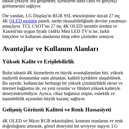
dikkat çekiyor. Bu gelişmeler, içeriklerin daha canlı ve gerçekçi
görünmesini sağlıyor.
Öte yandan, LG Display'in RGB SSL teknolojisine dayalı 27 inç
4K
OLED monitör
paneli, metin okunabilirliğinde devrim yaratmayı
amaçlıyor. TCL CSOT'un 27 inç 4K OLED monitör üretimi ve
Xiaomi'nin uygun fiyatlı 144Hz Mini LED TV'si ise, farklı
bütçelere ve kullanım alanlarına hitap eden çözümler sunuyor.
Avantajlar ve Kullanım Alanları
Yüksek Kalite ve Erişilebilirlik
Bulut tabanlı 4K hizmetlerin en büyük avantajlarından biri, yüksek
maliyetli donanımlar satın almadan, kaliteli içeriklere ulaşabilmek.
Bu sayede, kullanıcılar herhangi bir yüksek çözünürlüklü ekran ve
internet bağlantısı ile, en yeni oyunlar ve filmleri yüksek kaliteyle
deneyimleyebiliyor. Ayrıca, cihaz bağımsız erişim, esneklik ve
taşınabilirlik açısından büyük kazanç sağlıyor.
Gelişmiş Görüntü Kalitesi ve Renk Hassasiyeti
4K OLED ve Micro RGB teknolojileri, kontrast oranlarını ve renk
doğruluğunu artırarak, görsel deneyimi üst seviyeye taşıyor. LG