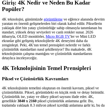
Giriş: 4K Nedir ve Neden Bu Kadar
Popüler?
4K teknolojisi, günümüzde
görüntüleme
ve eğlence alanında devrim
yaratan en önemli gelişmelerden biri olarak kabul edilir. Piksellerin
yaklaşık dört bin yatay çözünürlüğe sahip olmasıyla tanımlanan bu
standart, yüksek detay seviyeleri ve canlı renkler sunar. 2026
itibarıyla, OLED monitörler,
Micro RGB TV
'ler ve Mini LED
ekranlar gibi gelişmiş teknolojilerle 4K deneyimi daha da
zenginleşti. Peki, 4K'nın temel prensipleri nelerdir ve farklı
çözünürlük standartları nasıl şekilleniyor? Bu makalede, 4K
teknolojisinin çalışma mantığını ve çözünürlük standartlarını
detaylıca inceleyeceğiz.
4K Teknolojisinin Temel Prensipleri
Piksel ve Çözünürlük Kavramları
4K teknolojisinin temelini oluşturan en önemli kavram, piksel ve
çözünürlüktür. Piksel, görüntüdeki en küçük renk ve detay birimidir.
Çözünürlük ise, yatay ve dikey piksel sayısını ifade eder. 4K,
genellikle
3840 x 2160
piksel çözünürlük anlamına gelir. Bu,
toplamda yaklaşık 8.3 milyon piksel içerdiği anlamına gelir ki, bu da