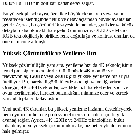
1080p Full HD'nin dört katı kadar detay sağlar.
Bu yüksek piksel sayısı, özellikle büyük ekranlarda veya yakın
mesafeden izlendiğinde netlik ve detay açısından büyük avantajlar
getirir. Ayrıca, bu çözünürlük sayesinde metinler, grafikler ve küçük
detaylar daha okunaklı hale gelir. Günümüzde, OLED ve Micro
RGB teknolojileriyle birlikte, renk doğruluğu ve kontrast oranları da
önemli ölçüde artmıştır.
Yüksek Çözünürlük ve Yenileme Hızı
Yüksek çözünürlüğün yanı sıra, yenileme hızı da 4K teknolojisinin
temel prensiplerinden biridir. Günümüzde 4K monitör ve
televizyonlar,
120Hz
veya
240Hz
gibi yüksek yenileme hızlarıyla
üretiliyor. Bu, hareketli görüntülerde akıcılığı ve netliği artırır.
Örneğin, 4K 240Hz ekranlar, özellikle hızlı hareket eden spor ve
oyun içeriklerinde, hareket bulanıklığını minimize eder ve gerçek
zamanlı tepkileri kolaylaştırır.
Yeni nesil 4K ekranlar, bu yüksek yenileme hızlarını destekleyerek
hem oyuncular hem de profesyonel içerik üreticileri için büyük
avantaj sağlar. Ayrıca, 4K 120Hz ve 240Hz teknolojileri, bulut
tabanlı oyun ve yüksek çözünürlüklü akış hizmetleriyle de uyumlu
hale gelmiştir.