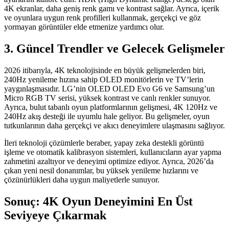
4K ekranlar, daha geniş renk gamı ve kontrast sağlar. Ayrıca, içerik
ve oyunlara uygun renk profilleri kullanmak, gerçekçi ve göz
yormayan görüntüler elde etmenize yardımcı olur.
3. Güncel Trendler ve Gelecek Gelişmeler
2026 itibarıyla, 4K teknolojisinde en büyük gelişmelerden biri,
240Hz yenileme hızına sahip OLED monitörlerin ve TV’lerin
yaygınlaşmasıdır. LG’nin OLED OLED Evo G6 ve Samsung’un
Micro RGB TV serisi, yüksek kontrast ve canlı renkler sunuyor.
Ayrıca, bulut tabanlı oyun platformlarının gelişmesi, 4K 120Hz ve
240Hz akış desteği ile uyumlu hale geliyor. Bu gelişmeler, oyun
tutkunlarının daha gerçekçi ve akıcı deneyimlere ulaşmasını sağlıyor.
İleri teknoloji çözümlerle beraber, yapay zeka destekli görüntü
işleme ve otomatik kalibrasyon sistemleri, kullanıcıların ayar yapma
zahmetini azaltıyor ve deneyimi optimize ediyor. Ayrıca, 2026’da
çıkan yeni nesil donanımlar, bu yüksek yenileme hızlarını ve
çözünürlükleri daha uygun maliyetlerle sunuyor.
Sonuç: 4K Oyun Deneyimini En Üst
Seviyeye Çıkarmak