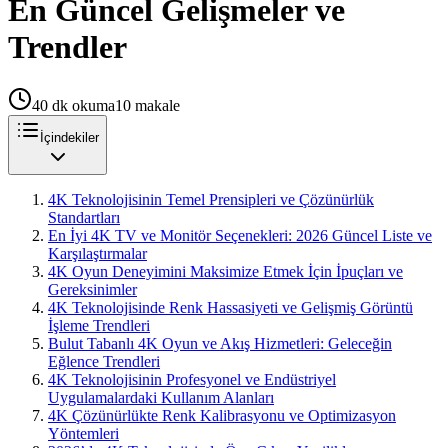
En Güncel Gelişmeler ve
Trendler
40
dk okuma
10
makale
İçindekiler
4K Teknolojisinin Temel Prensipleri ve Çözünürlük
Standartları
En İyi 4K TV ve Monitör Seçenekleri: 2026 Güncel Liste ve
Karşılaştırmalar
4K Oyun Deneyimini Maksimize Etmek İçin İpuçları ve
Gereksinimler
4K Teknolojisinde Renk Hassasiyeti ve Gelişmiş Görüntü
İşleme Trendleri
Bulut Tabanlı 4K Oyun ve Akış Hizmetleri: Geleceğin
Eğlence Trendleri
4K Teknolojisinin Profesyonel ve Endüstriyel
Uygulamalardaki Kullanım Alanları
4K Çözünürlükte Renk Kalibrasyonu ve Optimizasyon
Yöntemleri