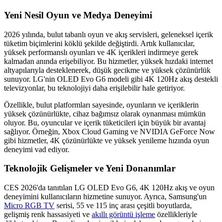
Yeni Nesil Oyun ve Medya Deneyimi
2026 yılında, bulut tabanlı oyun ve akış servisleri, geleneksel içerik
tüketim biçimlerini köklü şekilde değiştirdi. Artık kullanıcılar,
yüksek performanslı oyunları ve 4K içerikleri indirmeye gerek
kalmadan anında erişebiliyor. Bu hizmetler, yüksek hızdaki internet
altyapılarıyla desteklenerek, düşük gecikme ve yüksek çözünürlük
sunuyor. LG'nin OLED Evo G6 modeli gibi 4K 120Hz akış destekli
televizyonlar, bu teknolojiyi daha erişilebilir hale getiriyor.
Özellikle, bulut platformları sayesinde, oyunların ve içeriklerin
yüksek çözünürlükte, cihaz bağımsız olarak oynanması mümkün
oluyor. Bu, oyuncular ve içerik tüketicileri için büyük bir avantaj
sağlıyor. Örneğin, Xbox Cloud Gaming ve NVIDIA GeForce Now
gibi hizmetler, 4K çözünürlükte ve yüksek yenileme hızında oyun
deneyimi vad ediyor.
Teknolojik Gelişmeler ve Yeni Donanımlar
CES 2026'da tanıtılan LG OLED Evo G6, 4K 120Hz akış ve oyun
deneyimini kullanıcıların hizmetine sunuyor. Ayrıca, Samsung'un
Micro RGB TV
serisi, 55 ve 115 inç arası çeşitli boyutlarda,
gelişmiş renk hassasiyeti ve
akıllı görüntü işleme
özellikleriyle