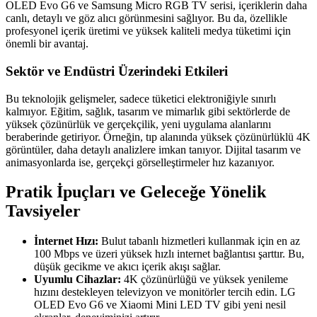
OLED Evo G6 ve Samsung Micro RGB TV serisi, içeriklerin daha
canlı, detaylı ve göz alıcı görünmesini sağlıyor. Bu da, özellikle
profesyonel içerik üretimi ve yüksek kaliteli medya tüketimi için
önemli bir avantaj.
Sektör ve Endüstri Üzerindeki Etkileri
Bu teknolojik gelişmeler, sadece tüketici elektroniğiyle sınırlı
kalmıyor. Eğitim, sağlık, tasarım ve mimarlık gibi sektörlerde de
yüksek çözünürlük ve gerçekçilik, yeni uygulama alanlarını
beraberinde getiriyor. Örneğin, tıp alanında yüksek çözünürlüklü 4K
görüntüler, daha detaylı analizlere imkan tanıyor. Dijital tasarım ve
animasyonlarda ise, gerçekçi görselleştirmeler hız kazanıyor.
Pratik İpuçları ve Geleceğe Yönelik
Tavsiyeler
İnternet Hızı:
Bulut tabanlı hizmetleri kullanmak için en az
100 Mbps ve üzeri yüksek hızlı internet bağlantısı şarttır. Bu,
düşük gecikme ve akıcı içerik akışı sağlar.
Uyumlu Cihazlar:
4K çözünürlüğü ve yüksek yenileme
hızını destekleyen televizyon ve monitörler tercih edin. LG
OLED Evo G6 ve Xiaomi Mini LED TV gibi yeni nesil