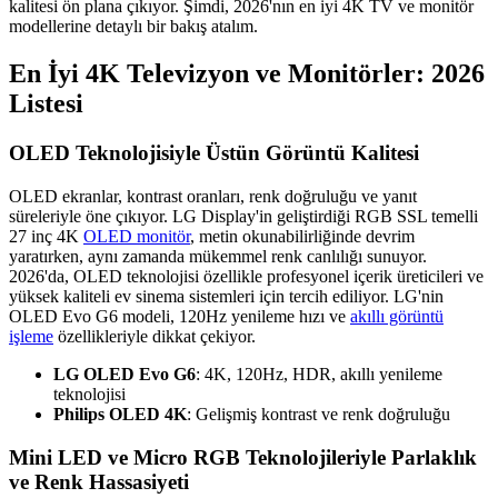
kalitesi ön plana çıkıyor. Şimdi, 2026'nın en iyi 4K TV ve monitör
modellerine detaylı bir bakış atalım.
En İyi 4K Televizyon ve Monitörler: 2026
Listesi
OLED Teknolojisiyle Üstün Görüntü Kalitesi
OLED ekranlar, kontrast oranları, renk doğruluğu ve yanıt
süreleriyle öne çıkıyor. LG Display'in geliştirdiği RGB SSL temelli
27 inç 4K
OLED monitör
, metin okunabilirliğinde devrim
yaratırken, aynı zamanda mükemmel renk canlılığı sunuyor.
2026'da, OLED teknolojisi özellikle profesyonel içerik üreticileri ve
yüksek kaliteli ev sinema sistemleri için tercih ediliyor. LG'nin
OLED Evo G6 modeli, 120Hz yenileme hızı ve
akıllı görüntü
işleme
özellikleriyle dikkat çekiyor.
LG OLED Evo G6
: 4K, 120Hz, HDR, akıllı yenileme
teknolojisi
Philips OLED 4K
: Gelişmiş kontrast ve renk doğruluğu
Mini LED ve Micro RGB Teknolojileriyle Parlaklık
ve Renk Hassasiyeti