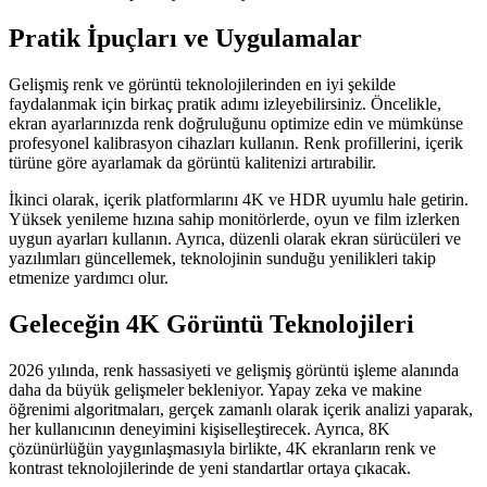
Pratik İpuçları ve Uygulamalar
Gelişmiş renk ve görüntü teknolojilerinden en iyi şekilde
faydalanmak için birkaç pratik adımı izleyebilirsiniz. Öncelikle,
ekran ayarlarınızda renk doğruluğunu optimize edin ve mümkünse
profesyonel kalibrasyon cihazları kullanın. Renk profillerini, içerik
türüne göre ayarlamak da görüntü kalitenizi artırabilir.
İkinci olarak, içerik platformlarını 4K ve HDR uyumlu hale getirin.
Yüksek yenileme hızına sahip monitörlerde, oyun ve film izlerken
uygun ayarları kullanın. Ayrıca, düzenli olarak ekran sürücüleri ve
yazılımları güncellemek, teknolojinin sunduğu yenilikleri takip
etmenize yardımcı olur.
Geleceğin 4K Görüntü Teknolojileri
2026 yılında, renk hassasiyeti ve gelişmiş görüntü işleme alanında
daha da büyük gelişmeler bekleniyor. Yapay zeka ve makine
öğrenimi algoritmaları, gerçek zamanlı olarak içerik analizi yaparak,
her kullanıcının deneyimini kişiselleştirecek. Ayrıca, 8K
çözünürlüğün yaygınlaşmasıyla birlikte, 4K ekranların renk ve
kontrast teknolojilerinde de yeni standartlar ortaya çıkacak.