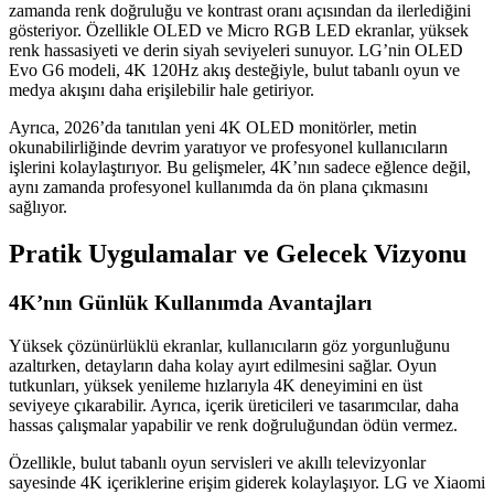
zamanda renk doğruluğu ve kontrast oranı açısından da ilerlediğini
gösteriyor. Özellikle OLED ve Micro RGB LED ekranlar, yüksek
renk hassasiyeti ve derin siyah seviyeleri sunuyor. LG’nin OLED
Evo G6 modeli, 4K 120Hz akış desteğiyle, bulut tabanlı oyun ve
medya akışını daha erişilebilir hale getiriyor.
Ayrıca, 2026’da tanıtılan yeni 4K OLED monitörler, metin
okunabilirliğinde devrim yaratıyor ve profesyonel kullanıcıların
işlerini kolaylaştırıyor. Bu gelişmeler, 4K’nın sadece eğlence değil,
aynı zamanda profesyonel kullanımda da ön plana çıkmasını
sağlıyor.
Pratik Uygulamalar ve Gelecek Vizyonu
4K’nın Günlük Kullanımda Avantajları
Yüksek çözünürlüklü ekranlar, kullanıcıların göz yorgunluğunu
azaltırken, detayların daha kolay ayırt edilmesini sağlar. Oyun
tutkunları, yüksek yenileme hızlarıyla 4K deneyimini en üst
seviyeye çıkarabilir. Ayrıca, içerik üreticileri ve tasarımcılar, daha
hassas çalışmalar yapabilir ve renk doğruluğundan ödün vermez.
Özellikle, bulut tabanlı oyun servisleri ve akıllı televizyonlar
sayesinde 4K içeriklerine erişim giderek kolaylaşıyor. LG ve Xiaomi