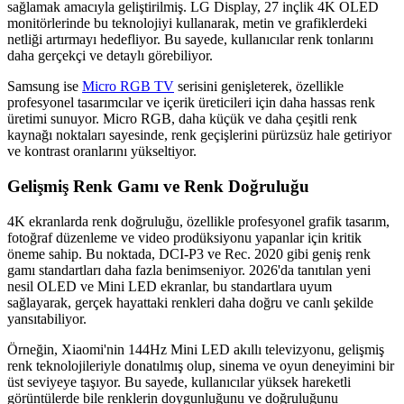
sağlamak amacıyla geliştirilmiş. LG Display, 27 inçlik 4K OLED
monitörlerinde bu teknolojiyi kullanarak, metin ve grafiklerdeki
netliği artırmayı hedefliyor. Bu sayede, kullanıcılar renk tonlarını
daha gerçekçi ve detaylı görebiliyor.
Samsung ise
Micro RGB TV
serisini genişleterek, özellikle
profesyonel tasarımcılar ve içerik üreticileri için daha hassas renk
üretimi sunuyor. Micro RGB, daha küçük ve daha çeşitli renk
kaynağı noktaları sayesinde, renk geçişlerini pürüzsüz hale getiriyor
ve kontrast oranlarını yükseltiyor.
Gelişmiş Renk Gamı ve Renk Doğruluğu
4K ekranlarda renk doğruluğu, özellikle profesyonel grafik tasarım,
fotoğraf düzenleme ve video prodüksiyonu yapanlar için kritik
öneme sahip. Bu noktada, DCI-P3 ve Rec. 2020 gibi geniş renk
gamı standartları daha fazla benimseniyor. 2026'da tanıtılan yeni
nesil OLED ve Mini LED ekranlar, bu standartlara uyum
sağlayarak, gerçek hayattaki renkleri daha doğru ve canlı şekilde
yansıtabiliyor.
Örneğin, Xiaomi'nin 144Hz Mini LED akıllı televizyonu, gelişmiş
renk teknolojileriyle donatılmış olup, sinema ve oyun deneyimini bir
üst seviyeye taşıyor. Bu sayede, kullanıcılar yüksek hareketli
görüntülerde bile renklerin doygunluğunu ve doğruluğunu