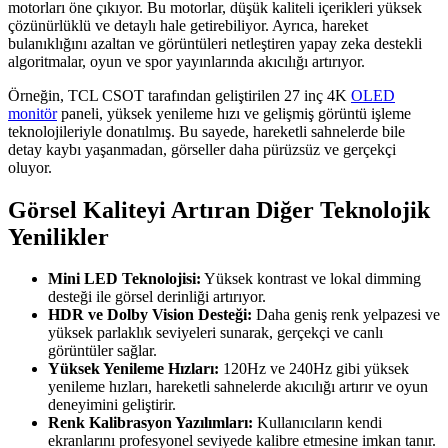
motorları öne çıkıyor. Bu motorlar, düşük kaliteli içerikleri yüksek
çözünürlüklü ve detaylı hale getirebiliyor. Ayrıca, hareket
bulanıklığını azaltan ve görüntüleri netleştiren yapay zeka destekli
algoritmalar, oyun ve spor yayınlarında akıcılığı artırıyor.
Örneğin, TCL CSOT tarafından geliştirilen 27 inç 4K
OLED
monitör
paneli, yüksek yenileme hızı ve gelişmiş görüntü işleme
teknolojileriyle donatılmış. Bu sayede, hareketli sahnelerde bile
detay kaybı yaşanmadan, görseller daha pürüzsüz ve gerçekçi
oluyor.
Görsel Kaliteyi Artıran Diğer Teknolojik
Yenilikler
Mini LED Teknolojisi:
Yüksek kontrast ve lokal dimming
desteği ile görsel derinliği artırıyor.
HDR ve Dolby Vision Desteği:
Daha geniş renk yelpazesi ve
yüksek parlaklık seviyeleri sunarak, gerçekçi ve canlı
görüntüler sağlar.
Yüksek Yenileme Hızları:
120Hz ve 240Hz gibi yüksek
yenileme hızları, hareketli sahnelerde akıcılığı artırır ve oyun
deneyimini geliştirir.
Renk Kalibrasyon Yazılımları:
Kullanıcıların kendi
ekranlarını profesyonel seviyede kalibre etmesine imkan tanır.