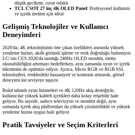
düşük gecikme, oyun odaklı
TCL CSOT 27 inç 4K OLED Panel
: Profesyonel kullanım
ve içerik üretimi için ideal
Gelişmiş Teknolojiler ve Kullanıcı
Deneyimleri
2026'da, 4K teknolojisinin öne çıkan özellikleri arasında yüksek
yenileme hızları, akıllı görüntü işleme ve renk doğruluğu bulunuyor.
LG’nin CES 2026'da tanıttığı 240Hz OLED monitör, metin
okunabilirliğini artırmayı hedeflerken, aynı zamanda oyun ve içerik
tüketimini de optimize ediyor. Ayrıca, Micro RGB ve RGB SSL
teknolojileri, renklerdeki hassasiyeti ve kontrastı artırarak, görsel
deneyimi üst seviyeye taşıyor.
Bulut tabanlı oyun hizmetleri ve 4K 120Hz akış desteğiyle,
kullanıcılar yüksek kaliteli içerikleri daha kolay erişebilir hale
geliyor. Bu sayede, sadece televizyon ve monitör değil, aynı
zamanda içerik akış platformları da yüksek çözünürlüklü ve yüksek
yenileme hızına uygun hale geliyor.
Pratik Tavsiyeler ve Seçim Kriterleri