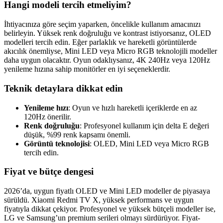
Hangi modeli tercih etmeliyim?
İhtiyacınıza göre seçim yaparken, öncelikle kullanım amacınızı
belirleyin. Yüksek renk doğruluğu ve kontrast istiyorsanız, OLED
modelleri tercih edin. Eğer parlaklık ve hareketli görüntülerde
akıcılık önemliyse, Mini LED veya Micro RGB teknolojili modeller
daha uygun olacaktır. Oyun odaklıysanız, 4K 240Hz veya 120Hz
yenileme hızına sahip monitörler en iyi seçeneklerdir.
Teknik detaylara dikkat edin
Yenileme hızı
: Oyun ve hızlı hareketli içeriklerde en az
120Hz önerilir.
Renk doğruluğu
: Profesyonel kullanım için delta E değeri
düşük, %99 renk kapsamı önemli.
Görüntü teknolojisi
: OLED, Mini LED veya Micro RGB
tercih edin.
Fiyat ve bütçe dengesi
2026’da, uygun fiyatlı OLED ve Mini LED modeller de piyasaya
sürüldü. Xiaomi Redmi TV X, yüksek performans ve uygun
fiyatıyla dikkat çekiyor. Profesyonel ve yüksek bütçeli modeller ise,
LG ve Samsung’un premium serileri olmayı sürdürüyor. Fiyat-