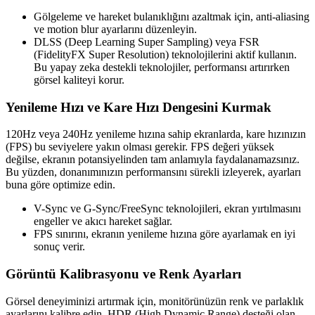
Gölgeleme ve hareket bulanıklığını azaltmak için, anti-aliasing
ve motion blur ayarlarını düzenleyin.
DLSS (Deep Learning Super Sampling) veya FSR
(FidelityFX Super Resolution) teknolojilerini aktif kullanın.
Bu yapay zeka destekli teknolojiler, performansı artırırken
görsel kaliteyi korur.
Yenileme Hızı ve Kare Hızı Dengesini Kurmak
120Hz veya 240Hz yenileme hızına sahip ekranlarda, kare hızınızın
(FPS) bu seviyelere yakın olması gerekir. FPS değeri yüksek
değilse, ekranın potansiyelinden tam anlamıyla faydalanamazsınız.
Bu yüzden, donanımınızın performansını sürekli izleyerek, ayarları
buna göre optimize edin.
V-Sync ve G-Sync/FreeSync teknolojileri, ekran yırtılmasını
engeller ve akıcı hareket sağlar.
FPS sınırını, ekranın yenileme hızına göre ayarlamak en iyi
sonuç verir.
Görüntü Kalibrasyonu ve Renk Ayarları
Görsel deneyiminizi artırmak için, monitörünüzün renk ve parlaklık
ayarlarını kalibre edin. HDR (High Dynamic Range) desteği olan