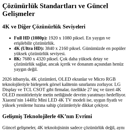
Çözünürlük Standartları ve Güncel
Gelişmeler
4K ve Diğer Çözünürlük Seviyeleri
Full HD (1080p):
1920 x 1080 piksel. En yaygın ve
erişilebilir çözünürlük.
4K (Ultra HD):
3840 x 2160 piksel. Günümüzde en popüler
yüksek çözünürlük seviyesi.
8K:
7680 x 4320 piksel. Çok daha yüksek detay ve
çözünürlük sağlar, ancak içerik ve donanım açısından henüz
yaygın değil.
2026 itibarıyla, 4K çözümleri, OLED ekranlar ve Micro RGB
teknolojileriyle birleşerek görsel kalitenin sınırlarını zorluyor. LG
Display ve TCL CSOT gibi firmalar, özellikle 27 inç ve üzeri 4K
OLED monitörleriyle metin netliğinde devrim yaratmayı hedefliyor.
Xiaomi’nin 144Hz Mini LED 4K TV modeli ise, uygun fiyatlı ve
yüksek yenileme hızına sahip çözümleriyle dikkat çekiyor.
Gelişmiş Teknolojilerle 4K’nın Evrimi
Güncel gelişmeler, 4K teknolojisinin sadece çözünürlük değil, aynı