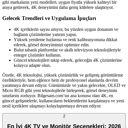
gibi markaların yeni modelleri, uygun fiyatla yüksek kaliteyi bir
araya getirerek, 4K deneyimini daha geniş kitlelere ulaştırıyor.
Gelecek Trendleri ve Uygulama İpuçları
4K içeriklerin sayısı artıyor, bu yüzden uygun donanım ve
bağlantı çözümlerine yatırım yapın.
Yüksek yenileme hızlarına ve renk kalibrasyonuna dikkat
ederek, görsel deneyiminizi optimize edin.
Bulut tabanlı platformlar ve akıllı televizyon teknolojileriyle
entegre çözümler kullanın.
Güncel teknolojileri takip ederek, geleceğin 4K çözümlerine
kolayca adapte olun.
Özetle, 4K teknolojisi, yüksek çözünürlük ve gelişmiş görüntüleme
özellikleriyle, hem eğlence hem de profesyonel alanlarda devrim
yaratmaya devam ediyor. Günümüzde ve yakın gelecekte, OLED ve
Micro RGB gibi yeni teknolojilerle birleşerek, görsel deneyimin
sınırlarını zorluyor. Bilgesam.com’un ana konusu olan 4K, en
güncel gelişmelerle, kullanıcıların beklentilerini karşılamaya ve yeni
nesil içeriklere ulaşmayı kolaylaştırmaya devam ediyor.
2
En İyi 4K TV ve Monitör Seçenekleri: 2026