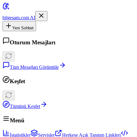
bilgesam.com AI
Yeni Sohbet
Oturum Mesajları
Tüm Mesajları Görüntüle
Keşfet
Tümünü Keşfet
Menü
İstatistikler
Servisler
Herkese Açık Tanıtım Linkleri