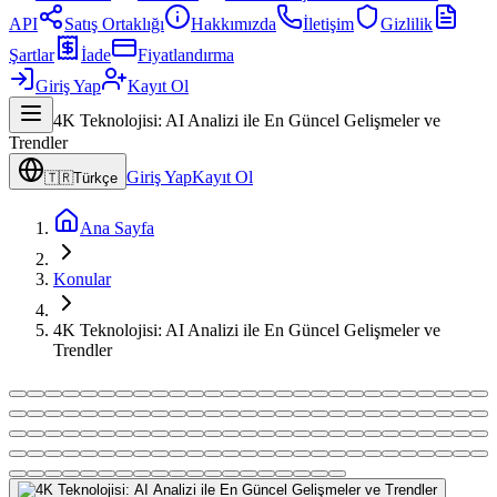
API
Satış Ortaklığı
Hakkımızda
İletişim
Gizlilik
Şartlar
İade
Fiyatlandırma
Giriş Yap
Kayıt Ol
4K Teknolojisi: AI Analizi ile En Güncel Gelişmeler ve
Trendler
Giriş Yap
Kayıt Ol
🇹🇷
Türkçe
Ana Sayfa
Konular
4K Teknolojisi: AI Analizi ile En Güncel Gelişmeler ve
Trendler