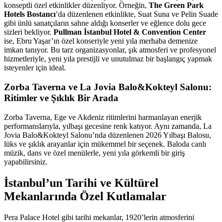
konseptli özel etkinlikler düzenliyor. Örneğin,
The Green Park
Hotels Bostancı
’da düzenlenen etkinlikte, Suat Suna ve Pelin Suade
gibi ünlü sanatçıların sahne aldığı konserler ve eğlence dolu gece
sizleri bekliyor.
Pullman İstanbul Hotel & Convention Center
ise, Ebru Yaşar’ın özel konseriyle yeni yıla merhaba demenize
imkan tanıyor. Bu tarz organizasyonlar, şık atmosferi ve profesyonel
hizmetleriyle, yeni yıla prestijli ve unutulmaz bir başlangıç yapmak
isteyenler için ideal.
Zorba Taverna ve La Jovia Balo&Kokteyl Salonu:
Ritimler ve Şıklık Bir Arada
Zorba Taverna, Ege ve Akdeniz ritimlerini harmanlayan enerjik
performanslarıyla, yılbaşı gecesine renk katıyor. Aynı zamanda, La
Jovia Balo&Kokteyl Salonu’nda düzenlenen 2026 Yılbaşı Balosu,
lüks ve şıklık arayanlar için mükemmel bir seçenek. Baloda canlı
müzik, dans ve özel menülerle, yeni yıla görkemli bir giriş
yapabilirsiniz.
İstanbul’un Tarihi ve Kültürel
Mekanlarında Özel Kutlamalar
Pera Palace Hotel gibi tarihi mekanlar, 1920’lerin atmosferini