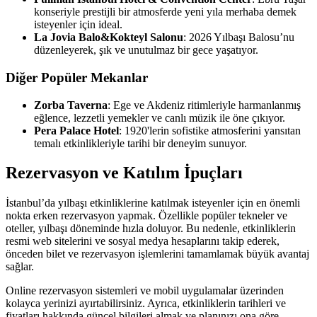
konseriyle prestijli bir atmosferde yeni yıla merhaba demek
isteyenler için ideal.
La Jovia Balo&Kokteyl Salonu
: 2026 Yılbaşı Balosu’nu
düzenleyerek, şık ve unutulmaz bir gece yaşatıyor.
Diğer Popüler Mekanlar
Zorba Taverna
: Ege ve Akdeniz ritimleriyle harmanlanmış
eğlence, lezzetli yemekler ve canlı müzik ile öne çıkıyor.
Pera Palace Hotel
: 1920'lerin sofistike atmosferini yansıtan
temalı etkinlikleriyle tarihi bir deneyim sunuyor.
Rezervasyon ve Katılım İpuçları
İstanbul’da yılbaşı etkinliklerine katılmak isteyenler için en önemli
nokta erken rezervasyon yapmak. Özellikle popüler tekneler ve
oteller, yılbaşı döneminde hızla doluyor. Bu nedenle, etkinliklerin
resmi web sitelerini ve sosyal medya hesaplarını takip ederek,
önceden bilet ve rezervasyon işlemlerini tamamlamak büyük avantaj
sağlar.
Online rezervasyon sistemleri ve mobil uygulamalar üzerinden
kolayca yerinizi ayırtabilirsiniz. Ayrıca, etkinliklerin tarihleri ve
fiyatları hakkında güncel bilgileri almak ve planınızı ona göre