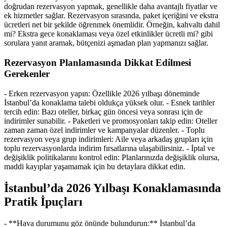
doğrudan rezervasyon yapmak, genellikle daha avantajlı fiyatlar ve
ek hizmetler sağlar. Rezervasyon sırasında, paket içeriğini ve ekstra
ücretleri net bir şekilde öğrenmek önemlidir. Örneğin, kahvaltı dahil
mi? Ekstra gece konaklaması veya özel etkinlikler ücretli mi? gibi
sorulara yanıt aramak, bütçenizi aşmadan plan yapmanızı sağlar.
Rezervasyon Planlamasında Dikkat Edilmesi
Gerekenler
- Erken rezervasyon yapın: Özellikle 2026 yılbaşı döneminde
İstanbul’da konaklama talebi oldukça yüksek olur. - Esnek tarihler
tercih edin: Bazı oteller, birkaç gün öncesi veya sonrası için de
indirimler sunabilir. - Paketleri ve promosyonları takip edin: Oteller
zaman zaman özel indirimler ve kampanyalar düzenler. - Toplu
rezervasyon veya grup indirimleri: Aile veya arkadaş grupları için
toplu rezervasyonlarda indirim fırsatlarına ulaşabilirsiniz. - İptal ve
değişiklik politikalarını kontrol edin: Planlarınızda değişiklik olursa,
maddi kayıplar yaşamamak için bu detaylara dikkat edin.
İstanbul’da 2026 Yılbaşı Konaklamasında
Pratik İpuçları
- **Hava durumunu göz önünde bulundurun:** İstanbul’da