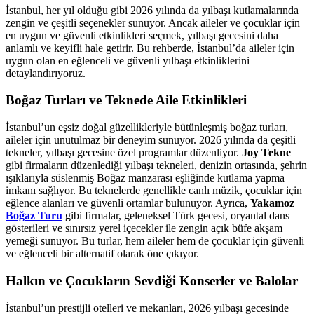
İstanbul, her yıl olduğu gibi 2026 yılında da yılbaşı kutlamalarında
zengin ve çeşitli seçenekler sunuyor. Ancak aileler ve çocuklar için
en uygun ve güvenli etkinlikleri seçmek, yılbaşı gecesini daha
anlamlı ve keyifli hale getirir. Bu rehberde, İstanbul’da aileler için
uygun olan en eğlenceli ve güvenli yılbaşı etkinliklerini
detaylandırıyoruz.
Boğaz Turları ve Teknede Aile Etkinlikleri
İstanbul’un eşsiz doğal güzellikleriyle bütünleşmiş boğaz turları,
aileler için unutulmaz bir deneyim sunuyor. 2026 yılında da çeşitli
tekneler, yılbaşı gecesine özel programlar düzenliyor.
Joy Tekne
gibi firmaların düzenlediği yılbaşı tekneleri, denizin ortasında, şehrin
ışıklarıyla süslenmiş Boğaz manzarası eşliğinde kutlama yapma
imkanı sağlıyor. Bu teknelerde genellikle canlı müzik, çocuklar için
eğlence alanları ve güvenli ortamlar bulunuyor. Ayrıca,
Yakamoz
Boğaz Turu
gibi firmalar, geleneksel Türk gecesi, oryantal dans
gösterileri ve sınırsız yerel içecekler ile zengin açık büfe akşam
yemeği sunuyor. Bu turlar, hem aileler hem de çocuklar için güvenli
ve eğlenceli bir alternatif olarak öne çıkıyor.
Halkın ve Çocukların Sevdiği Konserler ve Balolar
İstanbul’un prestijli otelleri ve mekanları, 2026 yılbaşı gecesinde