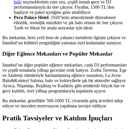
balo
seçeneklerinin yanı sıra, çeşitli temalı gece ve DJ
performanslarıyla da öne çıkıyor. Fiyatlar, 1500 TL’den
başlıyor ve paket içeriğine göre artabiliyor.
Pera Palace Hotel
: 1920’lerin atmosferinde düzenlenen
etkinlik, nostaljik müzikler ve şık balo ortamı ile öne çıkıyor.
Tarih ve lüksü bir arada arayanlar için ideal.
Bu mekanlar, hem yerli hem de yabancı turistlerin ilgisini çekiyor ve
İstanbul’un kültürel zenginliğini yansıtan özel kutlamalar sunuyor.
Diğer Eğlence Mekanları ve Popüler Mekanlar
İstanbul’un diğer popüler eğlence mekanları, canlı DJ performansları
ve çeşitli temalarla yılbaşı gecesine renk katıyor. Zorba Taverna, Ege
ve Akdeniz ritimleriyle harmanlanmış eğlence sunarken, La Jovia
Balo&Kokteyl Salonu, balo ve kokteyllerle şık bir atmosfer sağlıyor.
Ayrıca, Nişantaşı, Beşiktaş ve Kadıköy gibi semtlerde birçok bar ve
gece kulübü, özel yılbaşı programlarıyla kapılarını açıyor.
Bu mekanlar, genellikle 500-1000 TL civarında giriş ücretleri talep
ediyor ve önceden rezervasyon yapılması tavsiye ediliyor.
Pratik Tavsiyeler ve Katılım İpuçları