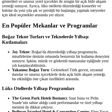
gösterileri ve sınırsız yerel içecekler ile zengin bir açık büfe akşam
yemeği sunuyor. Ayrıca, lüks otellerin düzenlediği konserler ve
balolar da yeni yıla şık ve prestijli bir başlangıç yapmak isteyenler
için ideal seçenekler arasında yer alıyor.
En Popüler Mekanlar ve Programlar
Boğaz Tekne Turları ve Teknelerde Yılbaşı
Kutlamaları
Joy Tekne
: Boğaz'da düzenlediği yılbaşı programıyla,
misafirlerine denizin ortasında benzersiz bir kutlama deneyimi
sunuyor. Işıklar, müzik ve görkemli manzaralar eşliğinde yeni
yılı karşılayabilirsiniz.
Yakamoz Boğaz Turu
: Geleneksel Türk gecesi, oryantal
danslar ve sınırsız içeceklerle dolu açık büfe akşam yemeği,
bu etkinliğin öne çıkan özellikleri arasında.
Lüks Otellerde Yılbaşı Programları
The Green Park Hotels Bostancı
: Suat Suna ve Pelin
Suade’nin sahne aldığı canlı performanslar ve özel yılbaşı
menüsü ile dikkat çekiyor.
Pullman İstanbul Hotel & Convention Center
: Ebru Yaşar