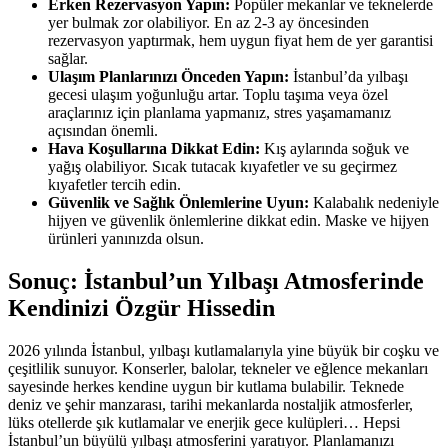
Erken Rezervasyon Yapın:
Popüler mekanlar ve teknelerde
yer bulmak zor olabiliyor. En az 2-3 ay öncesinden
rezervasyon yaptırmak, hem uygun fiyat hem de yer garantisi
sağlar.
Ulaşım Planlarınızı Önceden Yapın:
İstanbul’da yılbaşı
gecesi ulaşım yoğunluğu artar. Toplu taşıma veya özel
araçlarınız için planlama yapmanız, stres yaşamamanız
açısından önemli.
Hava Koşullarına Dikkat Edin:
Kış aylarında soğuk ve
yağış olabiliyor. Sıcak tutacak kıyafetler ve su geçirmez
kıyafetler tercih edin.
Güvenlik ve Sağlık Önlemlerine Uyun:
Kalabalık nedeniyle
hijyen ve güvenlik önlemlerine dikkat edin. Maske ve hijyen
ürünleri yanınızda olsun.
Sonuç: İstanbul’un Yılbaşı Atmosferinde
Kendinizi Özgür Hissedin
2026 yılında İstanbul, yılbaşı kutlamalarıyla yine büyük bir coşku ve
çeşitlilik sunuyor. Konserler, balolar, tekneler ve eğlence mekanları
sayesinde herkes kendine uygun bir kutlama bulabilir. Teknede
deniz ve şehir manzarası, tarihi mekanlarda nostaljik atmosferler,
lüks otellerde şık kutlamalar ve enerjik gece kulüpleri… Hepsi
İstanbul’un büyülü yılbaşı atmosferini yaratıyor. Planlamanızı