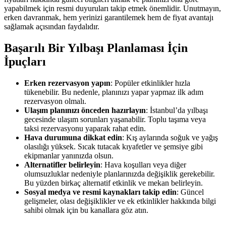
yapabilmek için resmi duyuruları takip etmek önemlidir. Unutmayın,
erken davranmak, hem yerinizi garantilemek hem de fiyat avantajı
sağlamak açısından faydalıdır.
Başarılı Bir Yılbaşı Planlaması İçin
İpuçları
Erken rezervasyon yapın
: Popüler etkinlikler hızla
tükenebilir. Bu nedenle, planınızı yapar yapmaz ilk adım
rezervasyon olmalı.
Ulaşım planınızı önceden hazırlayın
: İstanbul’da yılbaşı
gecesinde ulaşım sorunları yaşanabilir. Toplu taşıma veya
taksi rezervasyonu yaparak rahat edin.
Hava durumuna dikkat edin
: Kış aylarında soğuk ve yağış
olasılığı yüksek. Sıcak tutacak kıyafetler ve şemsiye gibi
ekipmanlar yanınızda olsun.
Alternatifler belirleyin
: Hava koşulları veya diğer
olumsuzluklar nedeniyle planlarınızda değişiklik gerekebilir.
Bu yüzden birkaç alternatif etkinlik ve mekan belirleyin.
Sosyal medya ve resmi kaynakları takip edin
: Güncel
gelişmeler, olası değişiklikler ve ek etkinlikler hakkında bilgi
sahibi olmak için bu kanallara göz atın.