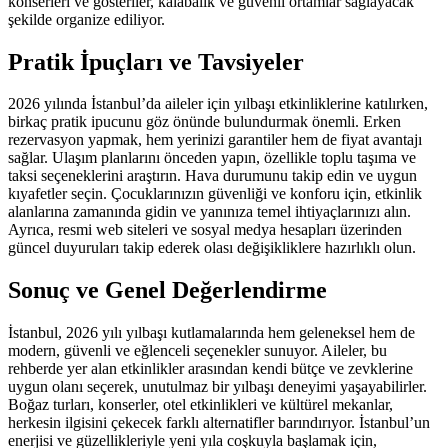
konserleri ve gösteriler, kalabalık ve güvenli ortamlar sağlayacak
şekilde organize ediliyor.
Pratik İpuçları ve Tavsiyeler
2026 yılında İstanbul’da aileler için yılbaşı etkinliklerine katılırken,
birkaç pratik ipucunu göz önünde bulundurmak önemli. Erken
rezervasyon yapmak, hem yerinizi garantiler hem de fiyat avantajı
sağlar. Ulaşım planlarını önceden yapın, özellikle toplu taşıma ve
taksi seçeneklerini araştırın. Hava durumunu takip edin ve uygun
kıyafetler seçin. Çocuklarınızın güvenliği ve konforu için, etkinlik
alanlarına zamanında gidin ve yanınıza temel ihtiyaçlarınızı alın.
Ayrıca, resmi web siteleri ve sosyal medya hesapları üzerinden
güncel duyuruları takip ederek olası değişikliklere hazırlıklı olun.
Sonuç ve Genel Değerlendirme
İstanbul, 2026 yılı yılbaşı kutlamalarında hem geleneksel hem de
modern, güvenli ve eğlenceli seçenekler sunuyor. Aileler, bu
rehberde yer alan etkinlikler arasından kendi bütçe ve zevklerine
uygun olanı seçerek, unutulmaz bir yılbaşı deneyimi yaşayabilirler.
Boğaz turları, konserler, otel etkinlikleri ve kültürel mekanlar,
herkesin ilgisini çekecek farklı alternatifler barındırıyor. İstanbul’un
enerjisi ve güzellikleriyle yeni yıla coşkuyla başlamak için,