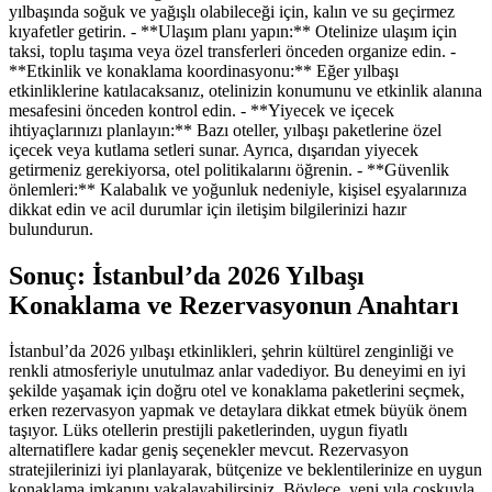
yılbaşında soğuk ve yağışlı olabileceği için, kalın ve su geçirmez
kıyafetler getirin. - **Ulaşım planı yapın:** Otelinize ulaşım için
taksi, toplu taşıma veya özel transferleri önceden organize edin. -
**Etkinlik ve konaklama koordinasyonu:** Eğer yılbaşı
etkinliklerine katılacaksanız, otelinizin konumunu ve etkinlik alanına
mesafesini önceden kontrol edin. - **Yiyecek ve içecek
ihtiyaçlarınızı planlayın:** Bazı oteller, yılbaşı paketlerine özel
içecek veya kutlama setleri sunar. Ayrıca, dışarıdan yiyecek
getirmeniz gerekiyorsa, otel politikalarını öğrenin. - **Güvenlik
önlemleri:** Kalabalık ve yoğunluk nedeniyle, kişisel eşyalarınıza
dikkat edin ve acil durumlar için iletişim bilgilerinizi hazır
bulundurun.
Sonuç: İstanbul’da 2026 Yılbaşı
Konaklama ve Rezervasyonun Anahtarı
İstanbul’da 2026 yılbaşı etkinlikleri, şehrin kültürel zenginliği ve
renkli atmosferiyle unutulmaz anlar vadediyor. Bu deneyimi en iyi
şekilde yaşamak için doğru otel ve konaklama paketlerini seçmek,
erken rezervasyon yapmak ve detaylara dikkat etmek büyük önem
taşıyor. Lüks otellerin prestijli paketlerinden, uygun fiyatlı
alternatiflere kadar geniş seçenekler mevcut. Rezervasyon
stratejilerinizi iyi planlayarak, bütçenize ve beklentilerinize en uygun
konaklama imkanını yakalayabilirsiniz. Böylece, yeni yıla coşkuyla