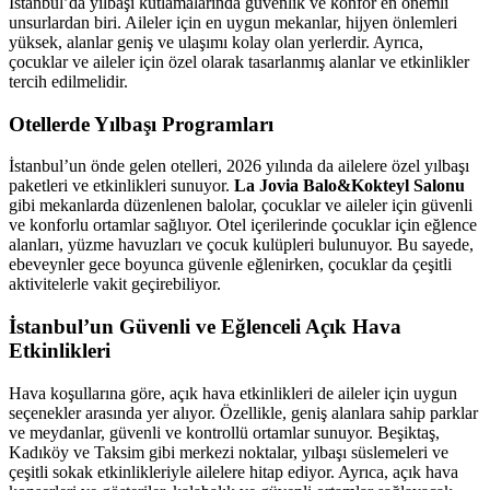
İstanbul’da yılbaşı kutlamalarında güvenlik ve konfor en önemli
unsurlardan biri. Aileler için en uygun mekanlar, hijyen önlemleri
yüksek, alanlar geniş ve ulaşımı kolay olan yerlerdir. Ayrıca,
çocuklar ve aileler için özel olarak tasarlanmış alanlar ve etkinlikler
tercih edilmelidir.
Otellerde Yılbaşı Programları
İstanbul’un önde gelen otelleri, 2026 yılında da ailelere özel yılbaşı
paketleri ve etkinlikleri sunuyor.
La Jovia Balo&Kokteyl Salonu
gibi mekanlarda düzenlenen balolar, çocuklar ve aileler için güvenli
ve konforlu ortamlar sağlıyor. Otel içerilerinde çocuklar için eğlence
alanları, yüzme havuzları ve çocuk kulüpleri bulunuyor. Bu sayede,
ebeveynler gece boyunca güvenle eğlenirken, çocuklar da çeşitli
aktivitelerle vakit geçirebiliyor.
İstanbul’un Güvenli ve Eğlenceli Açık Hava
Etkinlikleri
Hava koşullarına göre, açık hava etkinlikleri de aileler için uygun
seçenekler arasında yer alıyor. Özellikle, geniş alanlara sahip parklar
ve meydanlar, güvenli ve kontrollü ortamlar sunuyor. Beşiktaş,
Kadıköy ve Taksim gibi merkezi noktalar, yılbaşı süslemeleri ve
çeşitli sokak etkinlikleriyle ailelere hitap ediyor. Ayrıca, açık hava