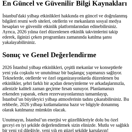
En Güncel ve Güvenilir Bilgi Kaynakları
İstanbul'daki yılbaşı etkinlikleri hakkında en güncel ve doğrulanmış
bilgileri resmi web siteleri, otellerin ve mekanların sosyal medya
hesapları ve güvenilir etkinlik platformlarından edinebilirsiniz.
Ayrıca, 2026 yılına özel düzenlenen etkinlik takvimlerini takip
ederek, ilginizi çeken programlara zamanında katılma şansı
yakalayabilirsiniz.
Sonuç ve Genel Değerlendirme
2026 İstanbul yılbaşı etkinlikleri, çeşitli mekanlar ve konseptlerle
yeni yıla coşkulu ve unutulmaz bir başlangıç yapmanızı sağlıyor.
Teknelerde, otellerde ve özel organizasyonlarda düzenlenen bu
etkinlikler, şehri farklı bir açıdan deneyimleme ve arkadaşlarınızla,
ailenizle kaliteli zaman geçirme fırsatı sunuyor. Planlamanızı
erkenden yaparak, erken rezervasyonlarınızı tamamlayıp,
İstanbul’un büyüleyici yılbaşı atmosferinin tadını çıkarabilirsiniz. Bu
rehberle, 2026 yılbaşı kutlamalarına hazır ve bilgiyle donanmış
olarak katılmanız mümkün olacak.
Unutmayın, İstanbul’un enerjisi ve güzellikleriyle dolu bu özel
geceyi en iyi şekilde değerlendirmek sizin elinizde. Mutlu ve sağlıklı
bir yeni yıl dileğiyle, yeni yılı en güzel şekilde karşılayın!