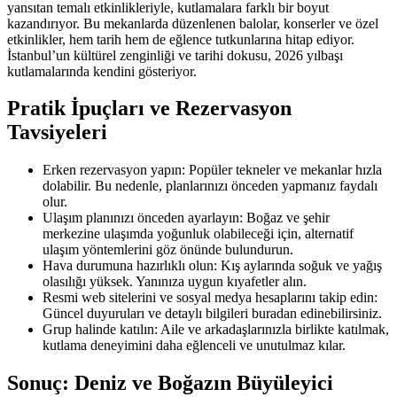
yansıtan temalı etkinlikleriyle, kutlamalara farklı bir boyut
kazandırıyor. Bu mekanlarda düzenlenen balolar, konserler ve özel
etkinlikler, hem tarih hem de eğlence tutkunlarına hitap ediyor.
İstanbul’un kültürel zenginliği ve tarihi dokusu, 2026 yılbaşı
kutlamalarında kendini gösteriyor.
Pratik İpuçları ve Rezervasyon
Tavsiyeleri
Erken rezervasyon yapın: Popüler tekneler ve mekanlar hızla
dolabilir. Bu nedenle, planlarınızı önceden yapmanız faydalı
olur.
Ulaşım planınızı önceden ayarlayın: Boğaz ve şehir
merkezine ulaşımda yoğunluk olabileceği için, alternatif
ulaşım yöntemlerini göz önünde bulundurun.
Hava durumuna hazırlıklı olun: Kış aylarında soğuk ve yağış
olasılığı yüksek. Yanınıza uygun kıyafetler alın.
Resmi web sitelerini ve sosyal medya hesaplarını takip edin:
Güncel duyuruları ve detaylı bilgileri buradan edinebilirsiniz.
Grup halinde katılın: Aile ve arkadaşlarınızla birlikte katılmak,
kutlama deneyimini daha eğlenceli ve unutulmaz kılar.
Sonuç: Deniz ve Boğazın Büyüleyici