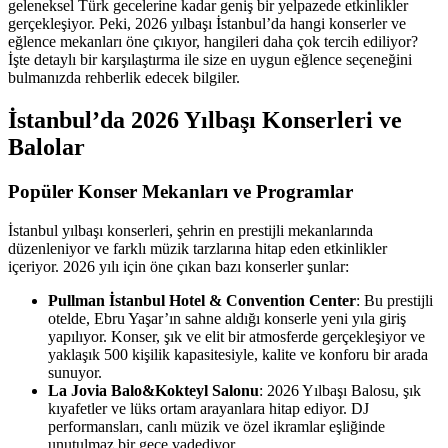
geleneksel Türk gecelerine kadar geniş bir yelpazede etkinlikler
gerçekleşiyor. Peki, 2026 yılbaşı İstanbul’da hangi konserler ve
eğlence mekanları öne çıkıyor, hangileri daha çok tercih ediliyor?
İşte detaylı bir karşılaştırma ile size en uygun eğlence seçeneğini
bulmanızda rehberlik edecek bilgiler.
İstanbul’da 2026 Yılbaşı Konserleri ve
Balolar
Popüler Konser Mekanları ve Programlar
İstanbul yılbaşı konserleri, şehrin en prestijli mekanlarında
düzenleniyor ve farklı müzik tarzlarına hitap eden etkinlikler
içeriyor. 2026 yılı için öne çıkan bazı konserler şunlar:
Pullman İstanbul Hotel & Convention Center
: Bu prestijli
otelde, Ebru Yaşar’ın sahne aldığı konserle yeni yıla giriş
yapılıyor. Konser, şık ve elit bir atmosferde gerçekleşiyor ve
yaklaşık 500 kişilik kapasitesiyle, kalite ve konforu bir arada
sunuyor.
La Jovia Balo&Kokteyl Salonu
: 2026 Yılbaşı Balosu, şık
kıyafetler ve lüks ortam arayanlara hitap ediyor. DJ
performansları, canlı müzik ve özel ikramlar eşliğinde
unutulmaz bir gece vadediyor.