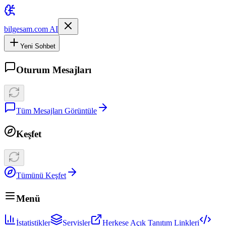
bilgesam.com AI
Yeni Sohbet
Oturum Mesajları
Tüm Mesajları Görüntüle
Keşfet
Tümünü Keşfet
Menü
İstatistikler
Servisler
Herkese Açık Tanıtım Linkleri