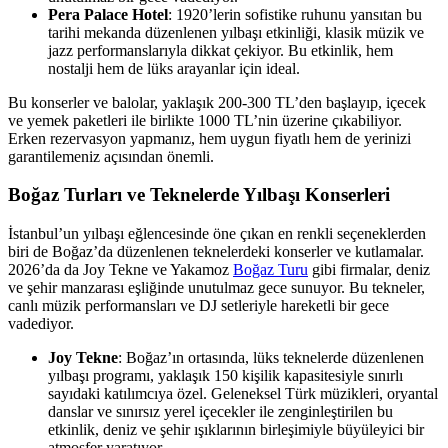
Pera Palace Hotel
: 1920’lerin sofistike ruhunu yansıtan bu
tarihi mekanda düzenlenen yılbaşı etkinliği, klasik müzik ve
jazz performanslarıyla dikkat çekiyor. Bu etkinlik, hem
nostalji hem de lüks arayanlar için ideal.
Bu konserler ve balolar, yaklaşık 200-300 TL’den başlayıp, içecek
ve yemek paketleri ile birlikte 1000 TL’nin üzerine çıkabiliyor.
Erken rezervasyon yapmanız, hem uygun fiyatlı hem de yerinizi
garantilemeniz açısından önemli.
Boğaz Turları ve Teknelerde Yılbaşı Konserleri
İstanbul’un yılbaşı eğlencesinde öne çıkan en renkli seçeneklerden
biri de Boğaz’da düzenlenen teknelerdeki konserler ve kutlamalar.
2026’da da Joy Tekne ve Yakamoz
Boğaz Turu
gibi firmalar, deniz
ve şehir manzarası eşliğinde unutulmaz gece sunuyor. Bu tekneler,
canlı müzik performansları ve DJ setleriyle hareketli bir gece
vadediyor.
Joy Tekne
: Boğaz’ın ortasında, lüks teknelerde düzenlenen
yılbaşı programı, yaklaşık 150 kişilik kapasitesiyle sınırlı
sayıdaki katılımcıya özel. Geleneksel Türk müzikleri, oryantal
danslar ve sınırsız yerel içecekler ile zenginleştirilen bu
etkinlik, deniz ve şehir ışıklarının birleşimiyle büyüleyici bir
atmosfer yaratıyor.