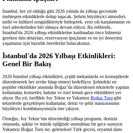
İstanbul, her yıl olduğu gibi 2026 yılında da yılbaşı gecesinde
muhteşem etkinliklerle dolup taşacak. Şehrin büyüleyici atmosferi,
tarihi ve kültürel zenginlikleriyle birleşerek, yeni yılı karşılamanın en
özel adreslerinden biri olmaya devam ediyor. Bu rehberde,
İstanbul'da 2026 yılbaşı etkinliklerine katılmadan önce bilmeniz
gereken tüm detayları, rezervasyon ipuçlarını ve en iyi deneyimi
yaşamanız için hazırlık önerilerini bulacaksınız.
İstanbul'da 2026 Yılbaşı Etkinlikleri:
Genel Bir Bakış
2026 İstanbul yılbaşı etkinlikleri, çeşitli mekanlarda ve konseptlerde
düzenlenerek her zevke hitap etmeyi hedefliyor. Şehirdeki en
popüler etkinlikler arasında Boğaz’da düzenlenen teknelerle yapılan
kutlamalar, konserler, balolar ve özel temalı gece etkinlikleri yer
alıyor. Bu yıl, özellikle Joy Tekne ve Yakamoz
Boğaz Turu
gibi
teknelerde gerçekleşen kutlamalar, deniz ve şehir manzarasının
büyüleyici kombinasyonuyla öne çıkıyor.
Örneğin, Joy Tekne’nin düzenlediği yılbaşı programı, denizin
ortasında, ışıklar ve müzik eşliğinde unutulmaz bir gece sunuyor.
Yakamoz Boğaz Turu ise, geleneksel Türk gecesi, oryantal dans