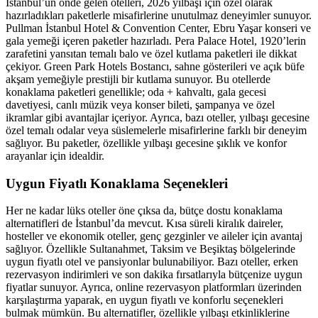
İstanbul’un önde gelen otelleri, 2026 yılbaşı için özel olarak
hazırladıkları paketlerle misafirlerine unutulmaz deneyimler sunuyor.
Pullman İstanbul Hotel & Convention Center, Ebru Yaşar konseri ve
gala yemeği içeren paketler hazırladı. Pera Palace Hotel, 1920’lerin
zarafetini yansıtan temalı balo ve özel kutlama paketleri ile dikkat
çekiyor. Green Park Hotels Bostancı, sahne gösterileri ve açık büfe
akşam yemeğiyle prestijli bir kutlama sunuyor. Bu otellerde
konaklama paketleri genellikle; oda + kahvaltı, gala gecesi
davetiyesi, canlı müzik veya konser bileti, şampanya ve özel
ikramlar gibi avantajlar içeriyor. Ayrıca, bazı oteller, yılbaşı gecesine
özel temalı odalar veya süslemelerle misafirlerine farklı bir deneyim
sağlıyor. Bu paketler, özellikle yılbaşı gecesine şıklık ve konfor
arayanlar için idealdir.
Uygun Fiyatlı Konaklama Seçenekleri
Her ne kadar lüks oteller öne çıksa da, bütçe dostu konaklama
alternatifleri de İstanbul’da mevcut. Kısa süreli kiralık daireler,
hosteller ve ekonomik oteller, genç gezginler ve aileler için avantaj
sağlıyor. Özellikle Sultanahmet, Taksim ve Beşiktaş bölgelerinde
uygun fiyatlı otel ve pansiyonlar bulunabiliyor. Bazı oteller, erken
rezervasyon indirimleri ve son dakika fırsatlarıyla bütçenize uygun
fiyatlar sunuyor. Ayrıca, online rezervasyon platformları üzerinden
karşılaştırma yaparak, en uygun fiyatlı ve konforlu seçenekleri
bulmak mümkün. Bu alternatifler, özellikle yılbaşı etkinliklerine