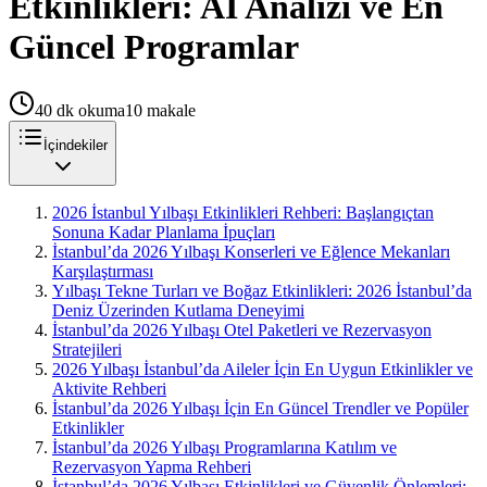
Etkinlikleri: AI Analizi ve En
Güncel Programlar
40
dk okuma
10
makale
İçindekiler
2026 İstanbul Yılbaşı Etkinlikleri Rehberi: Başlangıçtan
Sonuna Kadar Planlama İpuçları
İstanbul’da 2026 Yılbaşı Konserleri ve Eğlence Mekanları
Karşılaştırması
Yılbaşı Tekne Turları ve Boğaz Etkinlikleri: 2026 İstanbul’da
Deniz Üzerinden Kutlama Deneyimi
İstanbul’da 2026 Yılbaşı Otel Paketleri ve Rezervasyon
Stratejileri
2026 Yılbaşı İstanbul’da Aileler İçin En Uygun Etkinlikler ve
Aktivite Rehberi
İstanbul’da 2026 Yılbaşı İçin En Güncel Trendler ve Popüler
Etkinlikler
İstanbul’da 2026 Yılbaşı Programlarına Katılım ve
Rezervasyon Yapma Rehberi
İstanbul’da 2026 Yılbaşı Etkinlikleri ve Güvenlik Önlemleri: