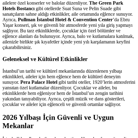
ailelere özel konserler ve balolar düzenliyor.
The Green Park
Hotels Bostancı
gibi otellerde Suat Suna ve Pelin Suade gibi
sanatçıların sahne aldığı etkinlikler, aile ortamında eğlence sunuyor.
Ayrıca,
Pullman İstanbul Hotel & Convention Center
’da Ebru
Yaşar konseri, şık ve güvenli bir atmosferde yeni yıla giriş yapmayı
sağlıyor. Bu tarz etkinliklerde, çocuklar için özel bölümler ve
eğlence alanları da bulunuyor. Ayrıca, balo ve kutlamalara katılmak,
ailenizle birlikte şık kıyafetler içinde yeni yılı karşılamanın keyfini
çıkarabilirsiniz.
Geleneksel ve Kültürel Etkinlikler
İstanbul’un tarihi ve kültürel mekanlarında düzenlenen yılbaşı
etkinlikleri, aileler için hem eğlence hem de kültürel deneyim
sunuyor.
Pera Palace Hotel
gibi tarihi oteller, 1920’lerin atmosferini
yansıtan özel kutlamalar düzenliyor. Çocuklar ve aileler, bu
etkinliklerde hem eğleniyor hem de İstanbul’un zengin tarihini
yakından tanıyabiliyor. Ayrıca, çeşitli müzik ve dans gösterileri,
çocuklar ve aileler için eğlenceli ve güvenli ortamlar sağlıyor.
2026 Yılbaşı İçin Güvenli ve Uygun
Mekanlar