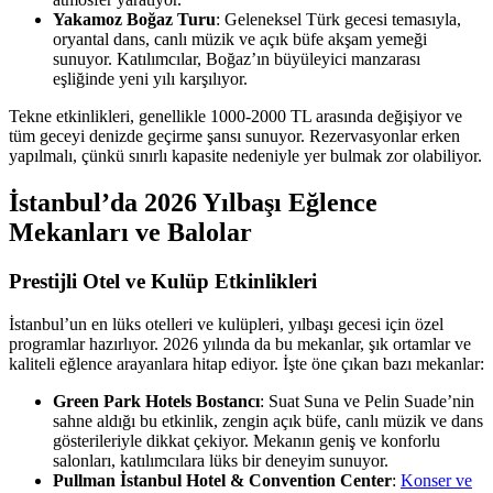
Yakamoz Boğaz Turu
: Geleneksel Türk gecesi temasıyla,
oryantal dans, canlı müzik ve açık büfe akşam yemeği
sunuyor. Katılımcılar, Boğaz’ın büyüleyici manzarası
eşliğinde yeni yılı karşılıyor.
Tekne etkinlikleri, genellikle 1000-2000 TL arasında değişiyor ve
tüm geceyi denizde geçirme şansı sunuyor. Rezervasyonlar erken
yapılmalı, çünkü sınırlı kapasite nedeniyle yer bulmak zor olabiliyor.
İstanbul’da 2026 Yılbaşı Eğlence
Mekanları ve Balolar
Prestijli Otel ve Kulüp Etkinlikleri
İstanbul’un en lüks otelleri ve kulüpleri, yılbaşı gecesi için özel
programlar hazırlıyor. 2026 yılında da bu mekanlar, şık ortamlar ve
kaliteli eğlence arayanlara hitap ediyor. İşte öne çıkan bazı mekanlar:
Green Park Hotels Bostancı
: Suat Suna ve Pelin Suade’nin
sahne aldığı bu etkinlik, zengin açık büfe, canlı müzik ve dans
gösterileriyle dikkat çekiyor. Mekanın geniş ve konforlu
salonları, katılımcılara lüks bir deneyim sunuyor.
Pullman İstanbul Hotel & Convention Center
:
Konser ve