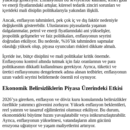
ve enerji fiyatlarındaki artışlar, küresel tedarik zinciri sorunları ve
içerideki mali disiplin politikalarıyla yakından ilişkili.
Ancak, enflasyon tahminleri, pek çok iç ve dış faktör nedeniyle
değişkenlik gösterebilir. Uluslararası piyasalarda yaşanan
dalgalanmalar, petrol ve enerji fiyatlarındaki ani yükselişler,
jeopolitik gelişmeler ve faiz politikaları, enflasyonun seyrini
doğrudan etkiliyor. Bu nedenle, %16’lık tahminden sapmalar
olasılığı yüksek olup, piyasa oyuncuları riskleri dikkate almalı.
İçeride ise, bütçe disiplini ve mali politikalar kritik önemde.
Enflasyonu kontrol altında tutmak için faiz oranlarının ve para
politikasının dikkatli kullanılması gerekiyor. Ayrıca, tüketici ve
üretici enflasyonunu dengelemek adına alınan tedbirler, enflasyonun
uzun vadeli seyrini belirlemede önemli rol oynuyor.
Ekonomik Belirsizliklerin Piyasa Üzerindeki Etkisi
2026’ya girerken, enflasyon ve döviz kuru konularında belirsizlikler
özellikle yatırımcı güvenini zorluyor. Yüksek enflasyon beklentileri,
reel yatırım ve tasarruf eğilimlerini olumsuz etkiliyor. Bu durum,
ekonomideki büyüme hızını yavaşlatabilir veya istikrarsızlaştırabilir.
Ayrıca, enflasyonun yükselmesi, vatandaşların alım gücünü
erozyona uğratıyor ve yaşam maliyetlerini artırıyor.