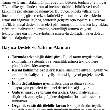
Tarım ve Orman Bakanlığı’nın 2026 yılı bütçesi, toplam 542 milyar
TL ile ülke genelinde tarımsal üretim, sürdürülebilirlik ve kırsal
kalkınma projelerine odaklanıyor. Bu bütçe, önceki yıllara göre
önemli bir artış göstererek, sektördeki yatırımların ve desteklerin
artmasını sağlıyor. Ayrıca, sektörün gelişimi için toplam 168 milyar
TL’lik tarımsal destek ödemeleri planlanmış durumda. Bu kaynaklar,
çiftçilerin maliyetlerini azaltma, verimliliği artırma ve yeni
teknolojilere erişimi kolaylaştırma amacıyla doğrudan veya dolaylı
biçimde dağıtılıyor.
Başlıca Destek ve Yatırım Alanları
Tarımda teknolojik dönüşüm:
Dijital tarım uygulamaları,
akıllı sulama sistemleri ve verimlilik artırıcı teknolojilere
yönelik destekler artıyor.
Kırsal kalkınma projeleri:
Kırsal alanlarda altyapı, eğitim ve
ekonomik faaliyetlerin geliştirilmesi için yeni projeler teşvik
ediliyor.
İklim değişikliğine uyum:
Sera gazı azaltma ve iklim
adaptasyon projeleri için özel destekler sağlanıyor.
Gübre, mazot ve tohum destekleri:
Girdi maliyetlerini
düşürmek amacıyla, çiftçilere doğrudan finansal destekler
sunuluyor.
Organik ve sürdürülebilir tarım:
Ekolojik üretim teşvik
edilerek, sertifikalı organik ürünlerin üretimi ve pazarlanması