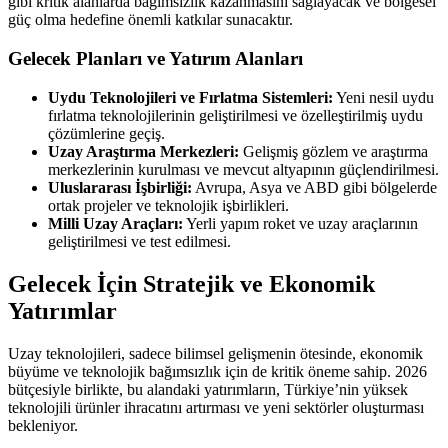
gibi kritik alanlarda bağımsızlık kazanmasını sağlayacak ve bölgesel
güç olma hedefine önemli katkılar sunacaktır.
Gelecek Planları ve Yatırım Alanları
Uydu Teknolojileri ve Fırlatma Sistemleri:
Yeni nesil uydu
fırlatma teknolojilerinin geliştirilmesi ve özelleştirilmiş uydu
çözümlerine geçiş.
Uzay Araştırma Merkezleri:
Gelişmiş gözlem ve araştırma
merkezlerinin kurulması ve mevcut altyapının güçlendirilmesi.
Uluslararası İşbirliği:
Avrupa, Asya ve ABD gibi bölgelerde
ortak projeler ve teknolojik işbirlikleri.
Milli Uzay Araçları:
Yerli yapım roket ve uzay araçlarının
geliştirilmesi ve test edilmesi.
Gelecek İçin Stratejik ve Ekonomik
Yatırımlar
Uzay teknolojileri, sadece bilimsel gelişmenin ötesinde, ekonomik
büyüme ve teknolojik bağımsızlık için de kritik öneme sahip. 2026
bütçesiyle birlikte, bu alandaki yatırımların, Türkiye’nin yüksek
teknolojili ürünler ihracatını artırması ve yeni sektörler oluşturması
bekleniyor.