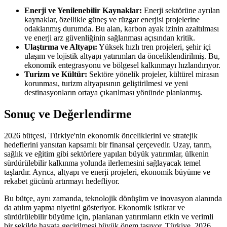
Enerji ve Yenilenebilir Kaynaklar:
Enerji sektörüne ayrılan
kaynaklar, özellikle güneş ve rüzgar enerjisi projelerine
odaklanmış durumda. Bu alan, karbon ayak izinin azaltılması
ve enerji arz güvenliğinin sağlanması açısından kritik.
Ulaştırma ve Altyapı:
Yüksek hızlı tren projeleri, şehir içi
ulaşım ve lojistik altyapı yatırımları da önceliklendirilmiş. Bu,
ekonomik entegrasyonu ve bölgesel kalkınmayı hızlandırıyor.
Turizm ve Kültür:
Sektöre yönelik projeler, kültürel mirasın
korunması, turizm altyapısının geliştirilmesi ve yeni
destinasyonların ortaya çıkarılması yönünde planlanmış.
Sonuç ve Değerlendirme
2026 bütçesi, Türkiye'nin ekonomik önceliklerini ve stratejik
hedeflerini yansıtan kapsamlı bir finansal çerçevedir. Uzay, tarım,
sağlık ve eğitim gibi sektörlere yapılan büyük yatırımlar, ülkenin
sürdürülebilir kalkınma yolunda ilerlemesini sağlayacak temel
taşlardır. Ayrıca, altyapı ve enerji projeleri, ekonomik büyüme ve
rekabet gücünü artırmayı hedefliyor.
Bu bütçe, aynı zamanda, teknolojik dönüşüm ve inovasyon alanında
da atılım yapma niyetini gösteriyor. Ekonomik istikrar ve
sürdürülebilir büyüme için, planlanan yatırımların etkin ve verimli
bir şekilde hayata geçirilmesi büyük önem taşıyor. Türkiye, 2026