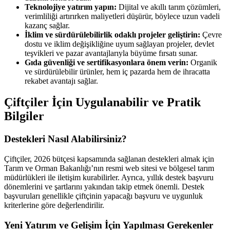
Teknolojiye yatırım yapın:
Dijital ve akıllı tarım çözümleri,
verimliliği artırırken maliyetleri düşürür, böylece uzun vadeli
kazanç sağlar.
İklim ve sürdürülebilirlik odaklı projeler geliştirin:
Çevre
dostu ve iklim değişikliğine uyum sağlayan projeler, devlet
teşvikleri ve pazar avantajlarıyla büyüme fırsatı sunar.
Gıda güvenliği ve sertifikasyonlara önem verin:
Organik
ve sürdürülebilir ürünler, hem iç pazarda hem de ihracatta
rekabet avantajı sağlar.
Çiftçiler İçin Uygulanabilir ve Pratik
Bilgiler
Destekleri Nasıl Alabilirsiniz?
Çiftçiler, 2026 bütçesi kapsamında sağlanan destekleri almak için
Tarım ve Orman Bakanlığı’nın resmi web sitesi ve bölgesel tarım
müdürlükleri ile iletişim kurabilirler. Ayrıca, yıllık destek başvuru
dönemlerini ve şartlarını yakından takip etmek önemli. Destek
başvuruları genellikle çiftçinin yapacağı başvuru ve uygunluk
kriterlerine göre değerlendirilir.
Yeni Yatırım ve Gelişim İçin Yapılması Gerekenler