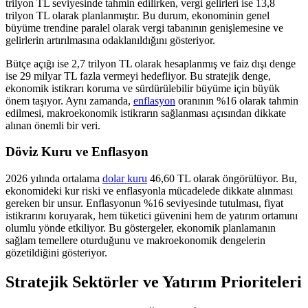
trilyon TL seviyesinde tahmin edilirken, vergi gelirleri ise 13,8
trilyon TL olarak planlanmıştır. Bu durum, ekonominin genel
büyüme trendine paralel olarak vergi tabanının genişlemesine ve
gelirlerin artırılmasına odaklanıldığını gösteriyor.
Bütçe açığı ise 2,7 trilyon TL olarak hesaplanmış ve faiz dışı denge
ise 29 milyar TL fazla vermeyi hedefliyor. Bu stratejik denge,
ekonomik istikrarı koruma ve sürdürülebilir büyüme için büyük
önem taşıyor. Aynı zamanda,
enflasyon
oranının %16 olarak tahmin
edilmesi, makroekonomik istikrarın sağlanması açısından dikkate
alınan önemli bir veri.
Döviz Kuru ve Enflasyon
2026 yılında ortalama
dolar kuru
46,60 TL olarak öngörülüyor. Bu,
ekonomideki kur riski ve enflasyonla mücadelede dikkate alınması
gereken bir unsur. Enflasyonun %16 seviyesinde tutulması, fiyat
istikrarını koruyarak, hem tüketici güvenini hem de yatırım ortamını
olumlu yönde etkiliyor. Bu göstergeler, ekonomik planlamanın
sağlam temellere oturduğunu ve makroekonomik dengelerin
gözetildiğini gösteriyor.
Stratejik Sektörler ve Yatırım Prioriteleri