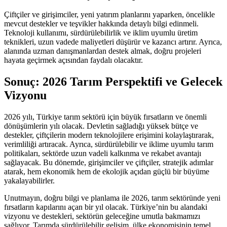
Çiftçiler ve girişimciler, yeni yatırım planlarını yaparken, öncelikle
mevcut destekler ve teşvikler hakkında detaylı bilgi edinmeli.
Teknoloji kullanımı, sürdürülebilirlik ve iklim uyumlu üretim
teknikleri, uzun vadede maliyetleri düşürür ve kazancı artırır. Ayrıca,
alanında uzman danışmanlardan destek almak, doğru projeleri
hayata geçirmek açısından faydalı olacaktır.
Sonuç: 2026 Tarım Perspektifi ve Gelecek
Vizyonu
2026 yılı, Türkiye tarım sektörü için büyük fırsatların ve önemli
dönüşümlerin yılı olacak. Devletin sağladığı yüksek bütçe ve
destekler, çiftçilerin modern teknolojilere erişimini kolaylaştırarak,
verimliliği artıracak. Ayrıca, sürdürülebilir ve iklime uyumlu tarım
politikaları, sektörde uzun vadeli kalkınma ve rekabet avantajı
sağlayacak. Bu dönemde, girişimciler ve çiftçiler, stratejik adımlar
atarak, hem ekonomik hem de ekolojik açıdan güçlü bir büyüme
yakalayabilirler.
Unutmayın, doğru bilgi ve planlama ile 2026, tarım sektöründe yeni
fırsatların kapılarını açan bir yıl olacak. Türkiye’nin bu alandaki
vizyonu ve destekleri, sektörün geleceğine umutla bakmamızı
sağlıyor. Tarımda sürdürülebilir gelişim, ülke ekonomisinin temel