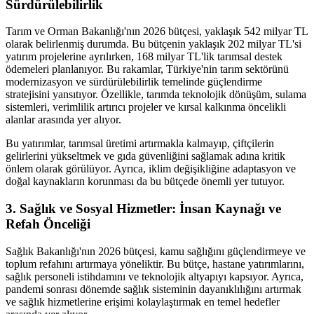
Sürdürülebilirlik
Tarım ve Orman Bakanlığı'nın 2026 bütçesi, yaklaşık 542 milyar TL
olarak belirlenmiş durumda. Bu bütçenin yaklaşık 202 milyar TL'si
yatırım projelerine ayrılırken, 168 milyar TL'lik tarımsal destek
ödemeleri planlanıyor. Bu rakamlar, Türkiye'nin tarım sektörünü
modernizasyon ve sürdürülebilirlik temelinde güçlendirme
stratejisini yansıtıyor. Özellikle, tarımda teknolojik dönüşüm, sulama
sistemleri, verimlilik artırıcı projeler ve kırsal kalkınma öncelikli
alanlar arasında yer alıyor.
Bu yatırımlar, tarımsal üretimi artırmakla kalmayıp, çiftçilerin
gelirlerini yükseltmek ve gıda güvenliğini sağlamak adına kritik
önlem olarak görülüyor. Ayrıca, iklim değişikliğine adaptasyon ve
doğal kaynakların korunması da bu bütçede önemli yer tutuyor.
3. Sağlık ve Sosyal Hizmetler: İnsan Kaynağı ve
Refah Önceliği
Sağlık Bakanlığı'nın 2026 bütçesi, kamu sağlığını güçlendirmeye ve
toplum refahını artırmaya yöneliktir. Bu bütçe, hastane yatırımlarını,
sağlık personeli istihdamını ve teknolojik altyapıyı kapsıyor. Ayrıca,
pandemi sonrası dönemde sağlık sisteminin dayanıklılığını artırmak
ve sağlık hizmetlerine erişimi kolaylaştırmak en temel hedefler