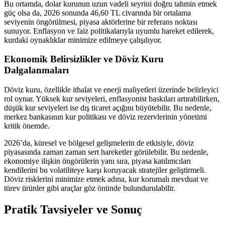
Bu ortamda, dolar kurunun uzun vadeli seyrini doğru tahmin etmek
güç olsa da, 2026 sonunda 46,60 TL civarında bir ortalama
seviyenin öngörülmesi, piyasa aktörlerine bir referans noktası
sunuyor. Enflasyon ve faiz politikalarıyla uyumlu hareket edilerek,
kurdaki oynaklıklar minimize edilmeye çalışılıyor.
Ekonomik Belirsizlikler ve Döviz Kuru
Dalgalanmaları
Döviz kuru, özellikle ithalat ve enerji maliyetleri üzerinde belirleyici
rol oynar. Yüksek kur seviyeleri, enflasyonist baskıları artırabilirken,
düşük kur seviyeleri ise dış ticaret açığını büyütebilir. Bu nedenle,
merkez bankasının kur politikası ve döviz rezervlerinin yönetimi
kritik önemde.
2026’da, küresel ve bölgesel gelişmelerin de etkisiyle, döviz
piyasasında zaman zaman sert hareketler görülebilir. Bu nedenle,
ekonomiye ilişkin öngörülerin yanı sıra, piyasa katılımcıları
kendilerini bu volatiliteye karşı koruyacak stratejiler geliştirmeli.
Döviz risklerini minimize etmek adına, kur korumalı mevduat ve
türev ürünler gibi araçlar göz önünde bulundurulabilir.
Pratik Tavsiyeler ve Sonuç