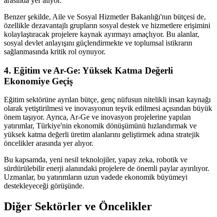
arasında yer alıyor.
Benzer şekilde, Aile ve Sosyal Hizmetler Bakanlığı'nın bütçesi de,
özellikle dezavantajlı grupların sosyal destek ve hizmetlere erişimini
kolaylaştıracak projelere kaynak ayırmayı amaçlıyor. Bu alanlar,
sosyal devlet anlayışını güçlendirmekte ve toplumsal istikrarın
sağlanmasında kritik rol oynuyor.
4. Eğitim ve Ar-Ge: Yüksek Katma Değerli
Ekonomiye Geçiş
Eğitim sektörüne ayrılan bütçe, genç nüfusun nitelikli insan kaynağı
olarak yetiştirilmesi ve inovasyonun teşvik edilmesi açısından büyük
önem taşıyor. Ayrıca, Ar-Ge ve inovasyon projelerine yapılan
yatırımlar, Türkiye'nin ekonomik dönüşümünü hızlandırmak ve
yüksek katma değerli üretim alanlarını geliştirmek adına stratejik
öncelikler arasında yer alıyor.
Bu kapsamda, yeni nesil teknolojiler, yapay zeka, robotik ve
sürdürülebilir enerji alanındaki projelere de önemli paylar ayırılıyor.
Uzmanlar, bu yatırımların uzun vadede ekonomik büyümeyi
destekleyeceği görüşünde.
Diğer Sektörler ve Öncelikler