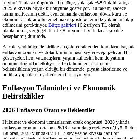
trilyon TL olarak öngörülen bu bütçe, yaklaşık %29’luk bir artışla
2025’e kıyasla büyük bir büyüme gösteriyor. Bu rakam, sadece
kamu maliyesinin değil, aynı zamanda enflasyon, döviz kuru ve
ekonomik istikrar gibi temel makro göstergelerin de yakından takip
edilmesini gerektiriyor.
Bütçe gelirleri
16,2 trilyon TL olarak
planlanırken, vergi gelirleri 13,8 trilyon TL’yi bulacak şekilde
hesaplanmış durumda.
Ancak, yeni bütçe ile birlikte en çok merak edilen konuların başında
enflasyon oranları ve dolar kurunun nasıl seyredeceği geliyor. Bu
göstergeler, hem vatandaşların yaşam kalitesini hem de yatırım
ortamını doğrudan etkiliyor. 2026 tahminleri, ekonomik
belirsizliklerin yoğun olduğu bir dönemde, piyasa aktörlerine ve
politika yapıcılarına yol gösterici rol oynuyor.
Enflasyon Tahminleri ve Ekonomik
Belirsizlikler
2026 Enflasyon Oranı ve Beklentiler
Hükümet ve ekonomi uzmanlarının ortak öngörüsü, 2026 yılında
enflasyon oranının ortalama %16 civarında gerçekleşeceği yönünde.
Bu oran, 2025 yılındaki %13-14 seviyesine kıyasla hafif bir
yükselişi gösteriyor. Enflasyonun bu seviyelerde kalması, temel gıda