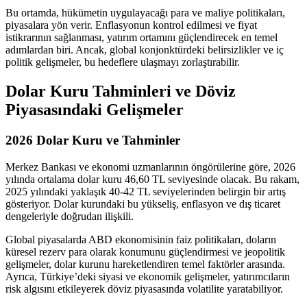
Bu ortamda, hükümetin uygulayacağı para ve maliye politikaları,
piyasalara yön verir. Enflasyonun kontrol edilmesi ve fiyat
istikrarının sağlanması, yatırım ortamını güçlendirecek en temel
adımlardan biri. Ancak, global konjonktürdeki belirsizlikler ve iç
politik gelişmeler, bu hedeflere ulaşmayı zorlaştırabilir.
Dolar Kuru Tahminleri ve Döviz
Piyasasındaki Gelişmeler
2026 Dolar Kuru ve Tahminler
Merkez Bankası ve ekonomi uzmanlarının öngörülerine göre, 2026
yılında ortalama dolar kuru 46,60 TL seviyesinde olacak. Bu rakam,
2025 yılındaki yaklaşık 40-42 TL seviyelerinden belirgin bir artış
gösteriyor. Dolar kurundaki bu yükseliş, enflasyon ve dış ticaret
dengeleriyle doğrudan ilişkili.
Global piyasalarda ABD ekonomisinin faiz politikaları, doların
küresel rezerv para olarak konumunu güçlendirmesi ve jeopolitik
gelişmeler, dolar kurunu hareketlendiren temel faktörler arasında.
Ayrıca, Türkiye’deki siyasi ve ekonomik gelişmeler, yatırımcıların
risk algısını etkileyerek döviz piyasasında volatilite yaratabiliyor.