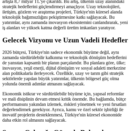
artışla 8,7 milyar TL'ye çıkarıldı. Bu artış, ülkenin uzay alanındaki
stratejik hedeflerini güçlendirmeyi amaçlıyor. Uzay teknolojileri,
iletişim, gözlem ve araştırma projeleri, Türkiye'nin küresel alanda
teknolojik bağımsızlığını pekiştirmesine katkı sağlayacak. Bu
yatırımlar, aynı zamanda inovasyon ekosistemini canlandırarak, yeni
iş alanları ve yüksek katma değerli üretim imkanları yaratıyor.
Gelecek Vizyonu ve Uzun Vadeli Hedefler
2026 bütçesi, Türkiye'nin sadece ekonomik büyüme değil, aynı
zamanda sürdürülebilir kalkınma ve teknolojik dönüşüm hedeflerini
de yansıtan kapsamlı bir planın parçalarıdır. Bu planlara göre, ülke;
inovasyon, yeşil enerji, dijital dönüşüm ve sosyal adaleti merkezine
alan politikalarla ilerleyecek. Özellikle, uzay ve tarım gibi stratejik
sektörlerde yapılan büyük yatırımlar, ülkenin bölgesel güç olma
yolunda önemli adımlar atmasını sağlayacak.
Ekonomik istikrar ve sürdürülebilir büyüme için, yapısal reformlar
ve mali disiplinin devam etmesi kritik önemde. Bu bağlamda, bütçe
performansını yakından izlemek, riskleri yönetmek ve yeni fırsatları
değerlendirmek gerekiyor. Ayrıca, kamu ve özel sektör işbirliği ile
inovatif projelerin desteklenmesi, Türkiye'nin küresel ekonomide
daha etkin rol almasını sağlayacak.