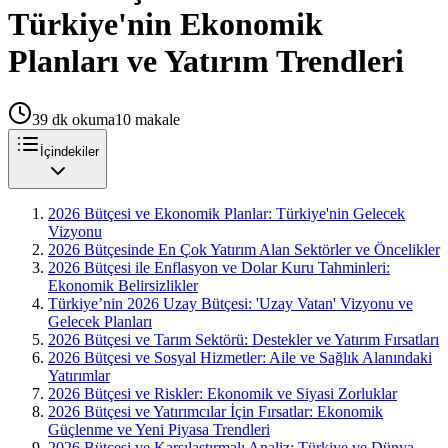
Türkiye'nin Ekonomik
Planları ve Yatırım Trendleri
39
dk okuma
10
makale
İçindekiler
2026 Bütçesi ve Ekonomik Planlar: Türkiye'nin Gelecek
Vizyonu
2026 Bütçesinde En Çok Yatırım Alan Sektörler ve Öncelikler
2026 Bütçesi ile Enflasyon ve Dolar Kuru Tahminleri:
Ekonomik Belirsizlikler
Türkiye’nin 2026 Uzay Bütçesi: 'Uzay Vatan' Vizyonu ve
Gelecek Planları
2026 Bütçesi ve Tarım Sektörü: Destekler ve Yatırım Fırsatları
2026 Bütçesi ve Sosyal Hizmetler: Aile ve Sağlık Alanındaki
Yatırımlar
2026 Bütçesi ve Riskler: Ekonomik ve Siyasi Zorluklar
2026 Bütçesi ve Yatırımcılar İçin Fırsatlar: Ekonomik
Güçlenme ve Yeni Piyasa Trendleri
2026 Bütçesi ve Karşılaştırmalı Analiz: Türkiye ve Dünya