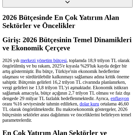
2026 Bütçesinde En Çok Yatırım Alan
Sektörler ve Öncelikler
Giriş: 2026 Bütçesinin Temel Dinamikleri
ve Ekonomik Çerçeve
2026 yılı
merkezi yönetim bütçesi
, toplamda 18,9 trilyon TL olarak
öngörülmüş ve bu rakam, 2025'e kıyasla %29'luk kayda değer bir
artış göstermiştir. Bu bütçe, Türkiye'nin ekonomik hedeflerine
ulaşması ve sürdürülebilir kalkınmayı sağlaması adına kritik öneme
sahiptir. Bütçenin gelirleri 16,2 trilyon TL civarında planlanırken,
vergi gelirleri ise 13,8 trilyon TL'yi aşmaktadır. Ekonomik istikrarı
sağlamak amacıyla, bütçe açığının 2,7 trilyon TL olması ve faiz dışı
dengede 29 milyar TL fazlalık hedeflenmektedir. Ayrıca,
enflasyon
oranı %16 seviyesinde tahmin edilirken,
dolar kuru
ortalama 46,60
TL olarak öngörülmektedir. Bu makroekonomik göstergeler, 2026
bütçesinin sektörler arası dağılımını ve önceliklerini belirleyen temel
parametrelerdir.
En Çok Yatırım Alan Sektörler ve