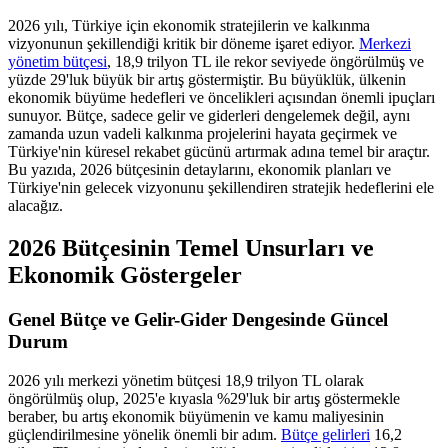
2026 yılı, Türkiye için ekonomik stratejilerin ve kalkınma
vizyonunun şekillendiği kritik bir döneme işaret ediyor.
Merkezi
yönetim bütçesi
, 18,9 trilyon TL ile rekor seviyede öngörülmüş ve
yüzde 29'luk büyük bir artış göstermiştir. Bu büyüklük, ülkenin
ekonomik büyüme hedefleri ve öncelikleri açısından önemli ipuçları
sunuyor. Bütçe, sadece gelir ve giderleri dengelemek değil, aynı
zamanda uzun vadeli kalkınma projelerini hayata geçirmek ve
Türkiye'nin küresel rekabet gücünü artırmak adına temel bir araçtır.
Bu yazıda, 2026 bütçesinin detaylarını, ekonomik planları ve
Türkiye'nin gelecek vizyonunu şekillendiren stratejik hedeflerini ele
alacağız.
2026 Bütçesinin Temel Unsurları ve
Ekonomik Göstergeler
Genel Bütçe ve Gelir-Gider Dengesinde Güncel
Durum
2026 yılı merkezi yönetim bütçesi 18,9 trilyon TL olarak
öngörülmüş olup, 2025'e kıyasla %29'luk bir artış göstermekle
beraber, bu artış ekonomik büyümenin ve kamu maliyesinin
güçlendirilmesine yönelik önemli bir adım.
Bütçe gelirleri
16,2