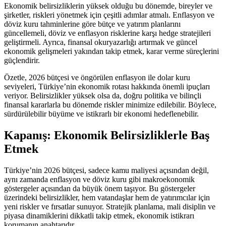
Ekonomik belirsizliklerin yüksek olduğu bu dönemde, bireyler ve
şirketler, riskleri yönetmek için çeşitli adımlar atmalı. Enflasyon ve
döviz kuru tahminlerine göre bütçe ve yatırım planlarını
güncellemeli, döviz ve enflasyon risklerine karşı hedge stratejileri
geliştirmeli. Ayrıca, finansal okuryazarlığı artırmak ve güncel
ekonomik gelişmeleri yakından takip etmek, karar verme süreçlerini
güçlendirir.
Özetle, 2026 bütçesi ve öngörülen enflasyon ile dolar kuru
seviyeleri, Türkiye’nin ekonomik rotası hakkında önemli ipuçları
veriyor. Belirsizlikler yüksek olsa da, doğru politika ve bilinçli
finansal kararlarla bu dönemde riskler minimize edilebilir. Böylece,
sürdürülebilir büyüme ve istikrarlı bir ekonomi hedeflenebilir.
Kapanış: Ekonomik Belirsizliklerle Baş
Etmek
Türkiye’nin 2026 bütçesi, sadece kamu maliyesi açısından değil,
aynı zamanda enflasyon ve döviz kuru gibi makroekonomik
göstergeler açısından da büyük önem taşıyor. Bu göstergeler
üzerindeki belirsizlikler, hem vatandaşlar hem de yatırımcılar için
yeni riskler ve fırsatlar sunuyor. Stratejik planlama, mali disiplin ve
piyasa dinamiklerini dikkatli takip etmek, ekonomik istikrarı
korumanın anahtarıdır.