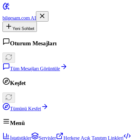
bilgesam.com AI
Yeni Sohbet
Oturum Mesajları
Tüm Mesajları Görüntüle
Keşfet
Tümünü Keşfet
Menü
İstatistikler
Servisler
Herkese Açık Tanıtım Linkleri