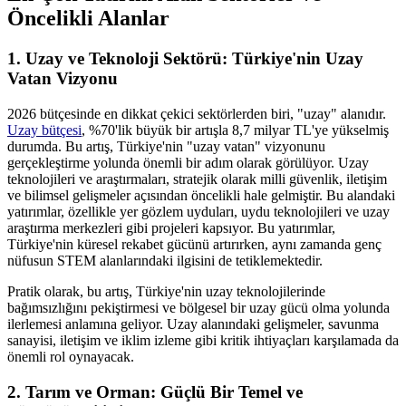
Öncelikli Alanlar
1. Uzay ve Teknoloji Sektörü: Türkiye'nin Uzay
Vatan Vizyonu
2026 bütçesinde en dikkat çekici sektörlerden biri, "uzay" alanıdır.
Uzay bütçesi
, %70'lik büyük bir artışla 8,7 milyar TL'ye yükselmiş
durumda. Bu artış, Türkiye'nin "uzay vatan" vizyonunu
gerçekleştirme yolunda önemli bir adım olarak görülüyor. Uzay
teknolojileri ve araştırmaları, stratejik olarak milli güvenlik, iletişim
ve bilimsel gelişmeler açısından öncelikli hale gelmiştir. Bu alandaki
yatırımlar, özellikle yer gözlem uyduları, uydu teknolojileri ve uzay
araştırma merkezleri gibi projeleri kapsıyor. Bu yatırımlar,
Türkiye'nin küresel rekabet gücünü artırırken, aynı zamanda genç
nüfusun STEM alanlarındaki ilgisini de tetiklemektedir.
Pratik olarak, bu artış, Türkiye'nin uzay teknolojilerinde
bağımsızlığını pekiştirmesi ve bölgesel bir uzay gücü olma yolunda
ilerlemesi anlamına geliyor. Uzay alanındaki gelişmeler, savunma
sanayisi, iletişim ve iklim izleme gibi kritik ihtiyaçları karşılamada da
önemli rol oynayacak.
2. Tarım ve Orman: Güçlü Bir Temel ve