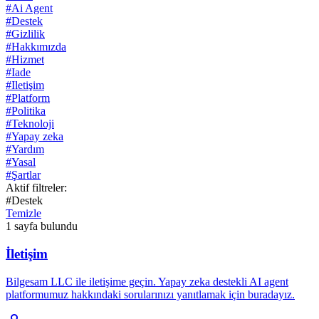
#
Ai Agent
#
Destek
#
Gizlilik
#
Hakkımızda
#
Hizmet
#
Iade
#
Iletişim
#
Platform
#
Politika
#
Teknoloji
#
Yapay zeka
#
Yardım
#
Yasal
#
Şartlar
Aktif filtreler:
#
Destek
Temizle
1
sayfa bulundu
İletişim
Bilgesam LLC ile iletişime geçin. Yapay zeka destekli AI agent
platformumuz hakkındaki sorularınızı yanıtlamak için buradayız.