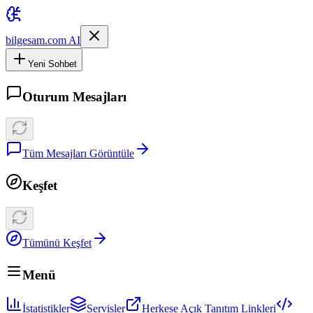
bilgesam.com AI
Yeni Sohbet
Oturum Mesajları
Tüm Mesajları Görüntüle
Keşfet
Tümünü Keşfet
Menü
İstatistikler
Servisler
Herkese Açık Tanıtım Linkleri