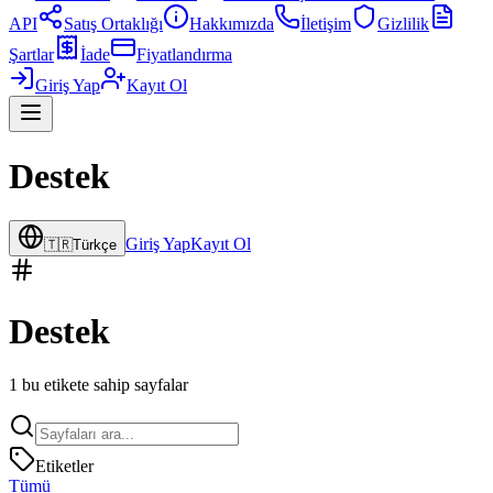
API
Satış Ortaklığı
Hakkımızda
İletişim
Gizlilik
Şartlar
İade
Fiyatlandırma
Giriş Yap
Kayıt Ol
Destek
Giriş Yap
Kayıt Ol
🇹🇷
Türkçe
Destek
1
bu etikete sahip sayfalar
Etiketler
Tümü